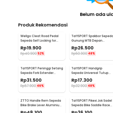
Belum ada ul
Produk Rekomendasi
Wellgo Cleat Road Pedal
TaffSPORT Spakbor Seped
Sepeda Self Locking for
Gunung MTB Depan
Shimano SM-SH11 SPD-L
Belakang Anti Cipratan -
Rp
19.900
Rp
26.500
Y901
Rp
40.900
Rp
50.900
52%
48%
TaffSPORT Peninggi Setang
TaffSPORT Handgrip
Sepeda Fork Extender
Sepeda Universal Tutup
Aluminium Alloy 121mm -
Setang Anti Slip Handlebar
Rp
31.500
Rp
17.300
SD53
- CL8455
Rp
57.900
Rp
32.900
46%
48%
ZTTO Handle Rem Sepeda
TaffSPORT Pikexi Jok Sadel
Bike Brake Lever Aluminium
Sepeda Bike Saddle Race
1 Pair - CBL-09
Ergonomic Anti Air - FX20
Rp
48.100
Rp
36.100