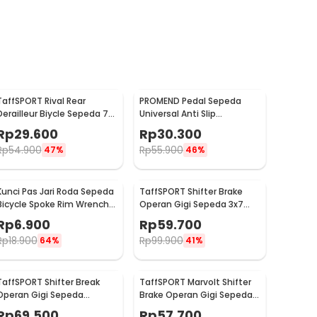
TaffSPORT Rival Rear
PROMEND Pedal Sepeda
Derailleur Biycle Sepeda 7
Universal Anti Slip
Speed - RD-TX35
Aluminium Alloy - JT410
Rp
29.600
Rp
30.300
Rp
54.900
Rp
55.900
47%
46%
Kunci Pas Jari Roda Sepeda
TaffSPORT Shifter Brake
Bicycle Spoke Rim Wrench 8
Operan Gigi Sepeda 3x7
Way - W805
Speed 2 PCS
Rp
6.900
Rp
59.700
Rp
18.900
Rp
99.900
64%
41%
TaffSPORT Shifter Break
TaffSPORT Marvolt Shifter
Operan Gigi Sepeda
Brake Operan Gigi Sepeda
Universal 3x9 Speed 2 PCS -
3x7 Speed 2 PCS - EF500-7
Rp
69.500
Rp
57.700