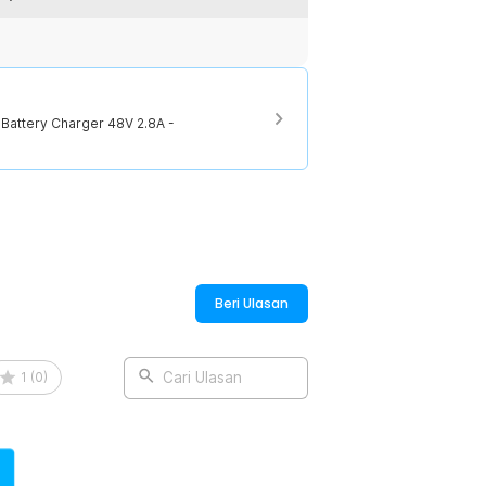
Battery Charger 48V 2.8A -
Beri Ulasan
1
(
0
)
Cari Ulasan