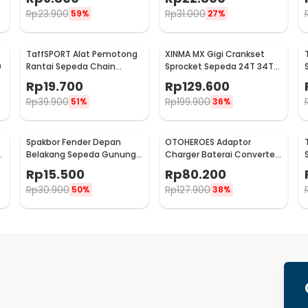
LY4437
Rp
23.900
Rp
31.000
59%
27%
TaffSPORT Alat Pemotong
XINMA MX Gigi Crankset
0
Rantai Sepeda Chain
Sprocket Sepeda 24T 34T
Breaker Cutter - TD8591
42T 7/8/9 Speed - TL-82-L
Rp
19.700
Rp
129.600
Rp
39.900
Rp
199.900
51%
36%
Spakbor Fender Depan
OTOHEROES Adaptor
e
Belakang Sepeda Gunung
Charger Baterai Converter
MTB - HF0034300
Aki Motor Skuter 48V 20Ah -
Rp
15.500
Rp
80.200
YF2021-12
Rp
30.900
Rp
127.900
50%
38%