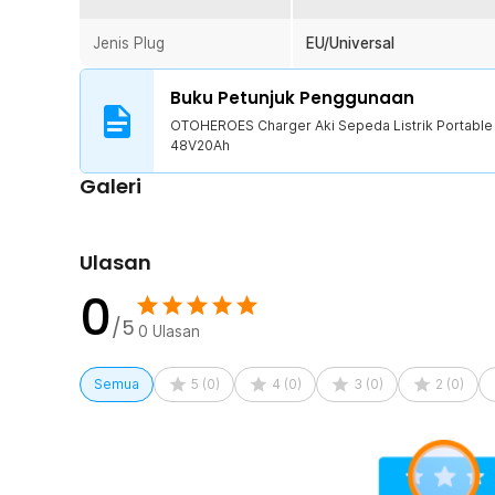
1 x Panduan Penggunaan
Jenis Plug
EU/Universal
Buku Petunjuk Penggunaan
OTOHEROES Charger Aki Sepeda Listrik Portable 
48V20Ah
Galeri
Ulasan
0
/5
0
Ulasan
Semua
5
(
0
)
4
(
0
)
3
(
0
)
2
(
0
)