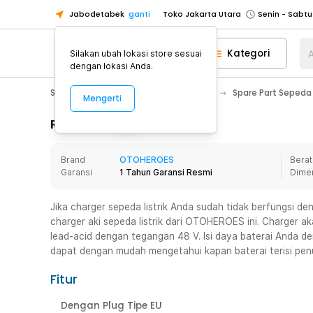
Jabodetabek
ganti
Toko Jakarta Utara
Toko Tangerang
Kategori
A
Silakan ubah lokasi store sesuai
Toko Cikupa
dengan lokasi Anda.
Pick n Go Jakarta Barat
Senin - J
Sport & Outdoor
Olahraga Sepeda
Spare Part Sepeda
Mengerti
Pick n Go Bekasi
Senin - Jumat (08
Pick n Go Depok
Senin - Jumat (08
Rincian Produk
Toko Jakarta Pusat
Senin - Sabtu
Brand
OTOHEROES
Berat
Toko Jakarta Barat
Senin - Sabtu
Garansi
1 Tahun Garansi Resmi
Dime
Toko Jakarta Utara
Toko Tangerang
Jika charger sepeda listrik Anda sudah tidak berfungsi 
charger aki sepeda listrik dari OTOHEROES ini. Charger a
Toko Cikupa
lead-acid dengan tegangan 48 V. Isi daya baterai Anda d
Pick n Go Jakarta Barat
Senin - J
dapat dengan mudah mengetahui kapan baterai terisi penu
Pick n Go Bekasi
Senin - Jumat (08
Fitur
Pick n Go Depok
Senin - Jumat (08
Dengan Plug Tipe EU