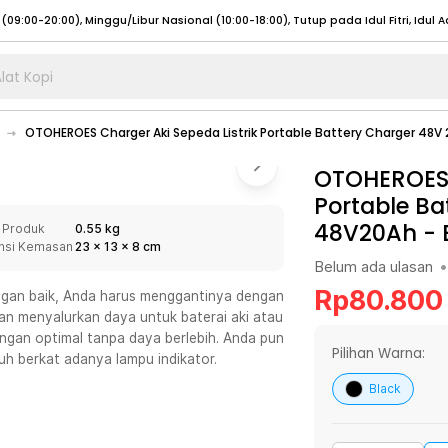
lat Kopi
umat (07:00 - 20:00), Sabtu - Minggu (08:00 - 20:00), Tutup pada Idul Fitri
Sele
OTOHEROES Charger Aki Sepeda Listrik Portable Battery Charger 48V
:00 - 20:00), Sabtu - Minggu/ Libur Nasional (08:00 - 17:00)
Selengkapnya
:00 - 20:00), Sabtu - Minggu/ Libur Nasional (08:00 - 17:00)
OTOHEROES C
Selengkapnya
Portable Ba
 (09:00-20:00), Minggu/Libur Nasional (12:00-20:00), Tutup pada Idul Fitri
Sele
48V20Ah
-
 Produk
0.55 kg
 (09:00-20:00), Minggu/Libur Nasional (12:00-20:00), Tutup pada Idul Fitri
Sele
nsi Kemasan
23
x
13
x
8
cm
Belum ada ulasan
•
Rp
80.800
dengan baik, Anda harus menggantinya dengan
kan menyalurkan daya untuk baterai aki atau
engan optimal tanpa daya berlebih. Anda pun
umat (07:00 - 20:00), Sabtu - Minggu (08:00 - 20:00), Tutup pada Idul Fitri
Sele
Pilihan Warna:
h berkat adanya lampu indikator.
:00 - 20:00), Sabtu - Minggu/ Libur Nasional (08:00 - 17:00)
Selengkapnya
Black
:00 - 20:00), Sabtu - Minggu/ Libur Nasional (08:00 - 17:00)
Selengkapnya