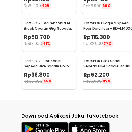
Rp
81.900
Rp
58.900
42%
39%
TaffSPORT Advent Shifter
TaffSPORT Eagle 9 Speed
Break Operan Gigi Sepeda
Rear Derailleur - RD-M400
3x8 Speed 2 PCS - SL-M310
Rp
58.700
Rp
116.300
Rp
98.900
Rp
182.900
41%
37%
TaffSPORT Jok Sadel
TaffSPORT Jok Sadel
Sepeda Bike Saddle Hollow
Sepeda Bike Saddle Doubl
Ergonomic Breathable - YF-
Spring Shock Absorber -
Rp
36.800
Rp
52.200
1034
ZF15
Rp
65.900
Rp
89.900
45%
42%
Download Aplikasi JakartaNotebook