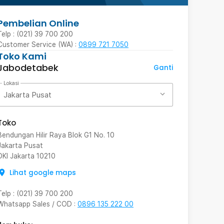
Pembelian Online
Telp : (021) 39 700 200
Customer Service (WA) :
0899 721 7050
Toko Kami
Jabodetabek
Ganti
Lokasi
Jakarta Pusat
Toko
Bendungan Hilir Raya Blok G1 No. 10
Jakarta Pusat
DKI Jakarta
10210
Lihat google maps
Telp
:
(021) 39 700 200
Whatsapp Sales / COD
:
0896 135 222 00