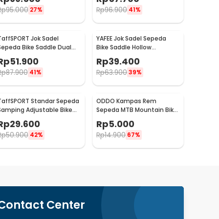
SL-M370
Rp
95.000
Rp
96.900
27%
41%
TaffSPORT Jok Sadel
YAFEE Jok Sadel Sepeda
Sepeda Bike Saddle Dual
Bike Saddle Hollow
Shock Absorber Breathable
Ergonomic Breathable -
Rp
51.900
Rp
39.400
- ZF25
FX12
Rp
87.900
Rp
63.900
41%
39%
TaffSPORT Standar Sepeda
ODDO Kampas Rem
Samping Adjustable Bike
Sepeda MTB Mountain Bike
Kickstand 34-39cm - Z50
Brake Block 70mm 2 PCS -
Rp
29.600
Rp
5.000
B39
Rp
50.900
Rp
14.900
42%
67%
Contact Center