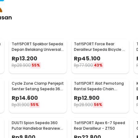
asan
a
TaffSPORT Spakbor Sepeda
TaffSPORT Force Rear
Depan Belakang Universal
Derailleur Sepeda Bicycle 9
Clamp Dua Warna - BQ541
Speed 28-34T - RD-M390
Rp
13.200
Rp
45.100
Rp
28.900
Rp
77.900
55%
43%
Cycle Zone Clamp Penjepit
TaffSPORT Alat Pemotong
Senter Setang Sepeda 360
Rantai Sepeda Chain
Derajat - ZH1035
Breaker - JLQ-01
Rp
14.600
Rp
12.900
Rp
31.900
Rp
28.900
55%
56%
DUUTI Spion Sepeda 360
TaffSPORT Apex 6-7 Speed
Putar Handlebar Rearview
Rear Derailleur - ZT50
Mirror Universal 1 PCS -
Rp
9.800
Rp
22.800