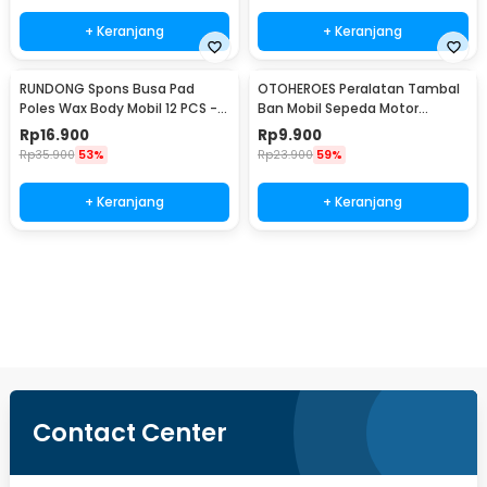
+ Keranjang
+ Keranjang
RUNDONG Spons Busa Pad
OTOHEROES Peralatan Tambal
Poles Wax Body Mobil 12 PCS -
Ban Mobil Sepeda Motor
R2010
Tubeless - KBTB02
Rp
16.900
Rp
9.900
Rp
35.900
53%
Rp
23.900
59%
+ Keranjang
+ Keranjang
Beli Sekarang
Contact Center