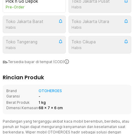
Pick n Go Depok
Toko Jakarta Pusat
Pre-Order
Habis
Toko Jakarta Barat
Toko Jakarta Utara
Habis
Habis
Toko Tangerang
Toko Cikupa
Habis
Habis
Tersedia bayar di tempat (COD)
Rincian Produk
Brand
OTOHEROES
Garansi
-
Berat Produk
1 kg
Dimensi Kemasan
68
x
7
x
6
cm
Pandangan yang terganggu akibat kaca mobil berembun, berdebu, atau
penuh air hujan dapat mengurangi kenyamanan dan keselamatan saat
berkendara. Wiper mobil OTOHEROES hadir sebagai solusi dengan