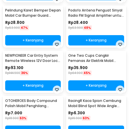
Pelindung Karet Bemper Depan
Podofo Antena Penguat Sinyal
Mobil Car Bumper Guard
Radio FM Signal Amplifier untuk
57mm 2.5M
Mobil - ANT-208
Rp
28.800
Rp
28.400
Rp
53.900
47%
Rp
53.900
48%
+ Keranjang
+ Keranjang
NEWPIONEER Car Entry System
One Two Cups Cangkir
Remote Wireless 12V Door Lock
Pemanas Air Elektrik Mobil
Mobil - CK18
Travel Mug 450ml - NJ88
Rp
93.100
Rp
35.900
Rp
144.900
36%
Rp
64.900
45%
+ Keranjang
+ Keranjang
OTOHEROES Body Compound
RacingR Kaca Spion Cembung
Polish Mobil Penghilang
Mobil Blind Spot Wide Angle
Goresan 15g with Spons - YYC-
50mm 2 Pcs - J0027
Rp
7.000
Rp
6.300
508
Rp
18.900
63%
Rp
16.900
63%