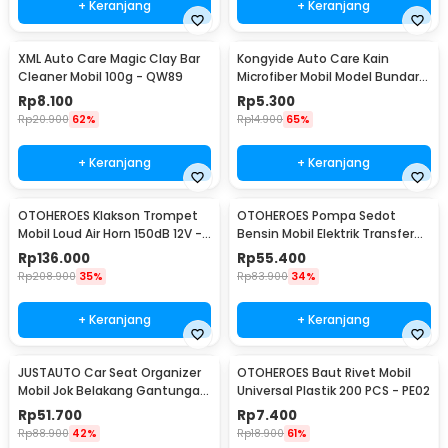
+ Keranjang
+ Keranjang
XML Auto Care Magic Clay Bar
Kongyide Auto Care Kain
Cleaner Mobil 100g - QW89
Microfiber Mobil Model Bundar -
L-20
Rp
8.100
Rp
5.300
Rp
20.900
62%
Rp
14.900
65%
+ Keranjang
+ Keranjang
OTOHEROES Klakson Trompet
OTOHEROES Pompa Sedot
Mobil Loud Air Horn 150dB 12V -
Bensin Mobil Elektrik Transfer
JD4001
Pump 38mm DC 12V - CT-14
Rp
136.000
Rp
55.400
Rp
208.900
35%
Rp
83.900
34%
+ Keranjang
+ Keranjang
JUSTAUTO Car Seat Organizer
OTOHEROES Baut Rivet Mobil
Mobil Jok Belakang Gantungan
Universal Plastik 200 PCS - PE02
Barang Tisu - Z-354
Rp
51.700
Rp
7.400
Rp
88.900
42%
Rp
18.900
61%