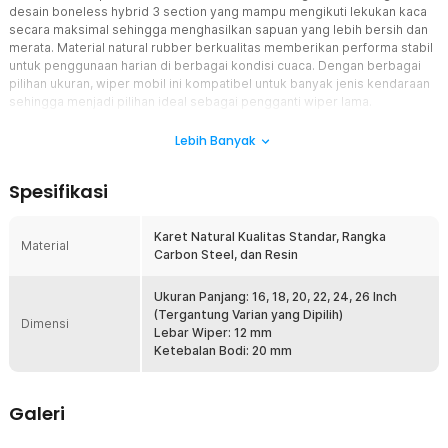
desain boneless hybrid 3 section yang mampu mengikuti lekukan kaca
secara maksimal sehingga menghasilkan sapuan yang lebih bersih dan
merata. Material natural rubber berkualitas memberikan performa stabil
untuk penggunaan harian di berbagai kondisi cuaca. Dengan berbagai
pilihan ukuran, wiper mobil ini kompatibel untuk banyak jenis kendaraan
sehingga menjadi pilihan ideal sebagai pengganti wiper lama.
Fitur
Lebih Banyak
Boneless Hybrid dengan Sapuan Lebih Maksimal
Spesifikasi
Menggunakan desain boneless hybrid tanpa rangka konvensional
sehingga tekanan pada kaca tersebar lebih merata. Bentuknya
mengikuti kontur kaca mobil dengan lebih presisi sehingga area
Karet Natural Kualitas Standar, Rangka
Material
yang dibersihkan menjadi lebih luas dan minim garis air. Desain ini
Carbon Steel, dan Resin
juga membantu wiper mobil bekerja lebih stabil pada kecepatan
tinggi maupun saat hujan deras.
Ukuran Panjang: 16, 18, 20, 22, 24, 26 Inch
Struktur 3 Section Lebih Fleksibel
(Tergantung Varian yang Dipilih)
Dimensi
Teknologi 3 section memungkinkan wiper mengikuti lengkungan
Lebar Wiper: 12 mm
kaca secara lebih optimal dibanding desain biasa. Distribusi
Ketebalan Bodi: 20 mm
tekanan yang merata membuat proses penyapuan menjadi lebih
cepat sekaligus mengurangi area yang terlewat. Hasilnya kaca
tetap jernih sehingga visibilitas pengemudi tetap terjaga selama
Galeri
perjalanan.