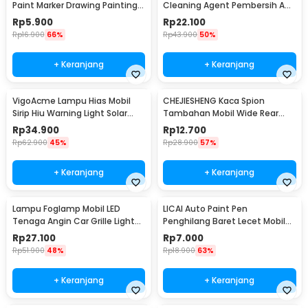
Paint Marker Drawing Painting
Cleaning Agent Pembersih AC
Oil Base - MP-01
Rumah 500ml - QUY1640
Rp
5.900
Rp
22.100
Rp
16.900
66%
Rp
43.900
50%
+ Keranjang
+ Keranjang
VigoAcme Lampu Hias Mobil
CHEJIESHENG Kaca Spion
Sirip Hiu Warning Light Solar
Tambahan Mobil Wide Rear
Energy 8 LED - FZWJSD
View Anti Blind Spot - SY-080
Rp
34.900
Rp
12.700
Rp
62.900
45%
Rp
28.900
57%
+ Keranjang
+ Keranjang
Lampu Foglamp Mobil LED
LICAI Auto Paint Pen
Tenaga Angin Car Grille Light
Penghilang Baret Lecet Mobil
Wind Power 2 PCS - XY044
Scratch Removal 12ml
Rp
27.100
Rp
7.000
Rp
51.900
48%
Rp
18.900
63%
+ Keranjang
+ Keranjang