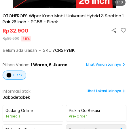
1 / 10
OTOHEROES Wiper Kaca Mobil Universal Hybrid 3 Section 1
Pair 26 Inch - PC58
-
Black
Rp
32.900
Rp
59.900
46
%
Belum ada ulasan
•
SKU
7CRSFYBK
Lihat Varian Lainnya
Pilihan Varian:
1
Warna,
6 Ukuran
Black
Lihat
Lokasi Lainnya
Informasi Stok:
Jabodetabek
Gudang Online
Pick n Go Bekasi
Tersedia
Pre-Order