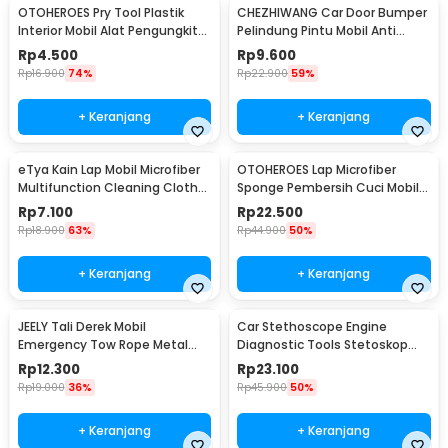
OTOHEROES Pry Tool Plastik
CHEZHIWANG Car Door Bumper
Interior Mobil Alat Pengungkit
Pelindung Pintu Mobil Anti
Set 4 PCS - AA16
Gores 8 PCS - HT-001
Rp
4.500
Rp
9.600
Rp
16.900
74%
Rp
22.900
59%
+ Keranjang
+ Keranjang
eTya Kain Lap Mobil Microfiber
OTOHEROES Lap Microfiber
Multifunction Cleaning Cloth
Sponge Pembersih Cuci Mobil
30x39cm - H-10
Motor - TP266
Rp
7.100
Rp
22.500
Rp
18.900
63%
Rp
44.900
50%
+ Keranjang
+ Keranjang
JEELY Tali Derek Mobil
Car Stethoscope Engine
Emergency Tow Rope Metal
Diagnostic Tools Stetoskop
Buckle U-Type 2.7M - JL30
Mesin Mobil - W80582
Rp
12.300
Rp
23.100
Rp
19.000
36%
Rp
45.900
50%
+ Keranjang
+ Keranjang