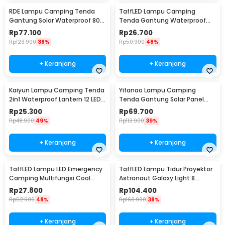
RDE Lampu Camping Tenda
TaffLED Lampu Camping
Gantung Solar Waterproof 800
Tenda Gantung Waterproof
Lumens 2400mAh - HS-V65
150 Lumens 800mAh - 511
Rp
77.100
Rp
26.700
Rp
123.900
38%
Rp
50.900
48%
+ Keranjang
+ Keranjang
Kaiyun Lampu Camping Tenda
Yifanao Lampu Camping
2in1 Waterproof Lantern 12 LED -
Tenda Gantung Solar Panel
9789
Waterproof IPX6 280W - G13
Rp
25.300
Rp
69.700
Rp
48.900
49%
Rp
113.900
39%
+ Keranjang
+ Keranjang
TaffLED Lampu LED Emergency
TaffLED Lampu Tidur Proyektor
Camping Multifungsi Cool
Astronaut Galaxy Light 8
White 10W 1200mAh - LB171
Colors 5W 240V - HD481
Rp
27.800
Rp
104.400
Rp
52.900
48%
Rp
166.900
38%
+ Keranjang
+ Keranjang