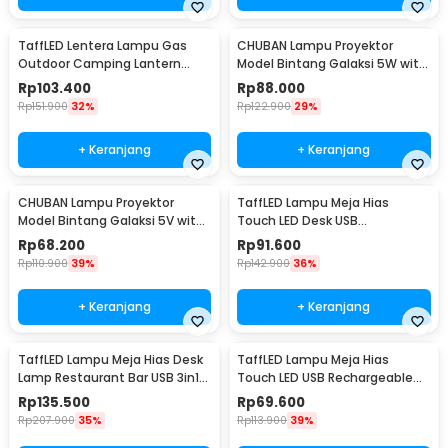
TaffLED Lentera Lampu Gas
CHUBAN Lampu Proyektor
Outdoor Camping Lantern
Model Bintang Galaksi 5W with
Lamp - BRS-55
Remote Control - HR-F3
Rp
103.400
Rp
88.000
Rp
151.900
32%
Rp
122.900
29%
+ Keranjang
+ Keranjang
CHUBAN Lampu Proyektor
TaffLED Lampu Meja Hias
Model Bintang Galaksi 5V with
Touch LED Desk USB
Remote Control - HR-F2
Rechargeable Tri Color 3W -
Rp
68.200
Rp
91.600
J420
Rp
110.900
39%
Rp
142.900
36%
+ Keranjang
+ Keranjang
TaffLED Lampu Meja Hias Desk
TaffLED Lampu Meja Hias
Lamp Restaurant Bar USB 3in1
Touch LED USB Rechargeable
Color - TW54
Tri Color 1W - BRF5
Rp
135.500
Rp
69.600
Rp
207.900
35%
Rp
113.900
39%