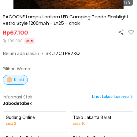
1 / 9
PACOONE Lampu Lantera LED Camping Tenda Flashlight
Retro Style 1200mAh - LY25
-
Khaki
Rp
67.100
Rp
109.900
39
%
Belum ada ulasan
•
SKU
7CTPB7KQ
Pilihan Warna:
Khaki
Lihat
Lokasi Lainnya
Informasi Stok:
Jabodetabek
Gudang Online
Toko Jakarta Barat
sisa
2
sisa
10