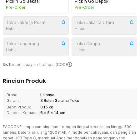
Pick n Go Bekasi
Pick n Go Depok
Pre-Order
Pre-Order
Toko Jakarta Pusat
Toko Jakarta Utara
Habis
Habis
Toko Tangerang
Toko Cikupa
Habis
Habis
Tersedia bayar di tempat (COD)
Rincian Produk
Brand
Lainnya
Garansi
3 Bulan Garansi Toko
Berat Produk
0.15 kg
Dimensi Kemasan
6
x
5
x
14
cm
PACOONE lampu camping hadir dengan tingkat kecerahan hingga 500
lumens, baterai isi ulang 1200 mAh, 4 mode pencahayaan, dan pengisian
cepat USB Type C, membuat Anda mendapatkan penerangan yang