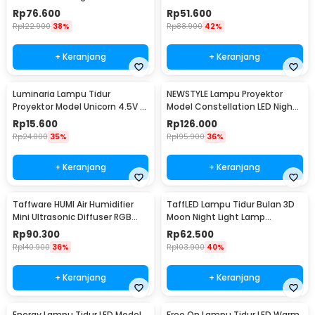
1500mAh 5V 3W - F8-1
0.3W 4.5V - LJC-124
Rp
76.600
Rp
51.600
Rp
122.900
38%
Rp
88.900
42%
+ Keranjang
+ Keranjang
Luminaria Lampu Tidur
NEWSTYLE Lampu Proyektor
Proyektor Model Unicorn 4.5V -
Model Constellation LED Night
GP-ZS0
Light 3W 5V - NL-USB
Rp
15.600
Rp
126.000
Rp
24.000
35%
Rp
195.900
36%
+ Keranjang
+ Keranjang
Taffware HUMI Air Humidifier
TaffLED Lampu Tidur Bulan 3D
Mini Ultrasonic Diffuser RGB
Moon Night Light Lamp
500ml Remote - 2467
Rechargeable 12cm - ROX-05
Rp
90.300
Rp
62.500
Rp
140.900
36%
Rp
103.900
40%
+ Keranjang
+ Keranjang
Energy Lampu Tidur LED Model
Free On Lampu Tidur LED Warm