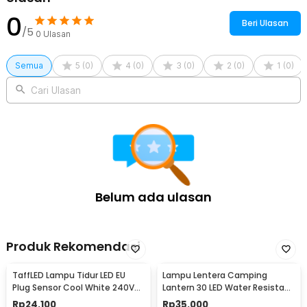
0
Beri Ulasan
/5
0
Ulasan
Semua
5
(
0
)
4
(
0
)
3
(
0
)
2
(
0
)
1
(
0
)
Cari Ulasan
Belum ada ulasan
Produk Rekomendasi
TaffLED Lampu Tidur LED EU
Lampu Lentera Camping
Plug Sensor Cool White 240V
Lantern 30 LED Water Resistant
0.5W - LXX3148
- GY18
Rp
24.100
Rp
35.000