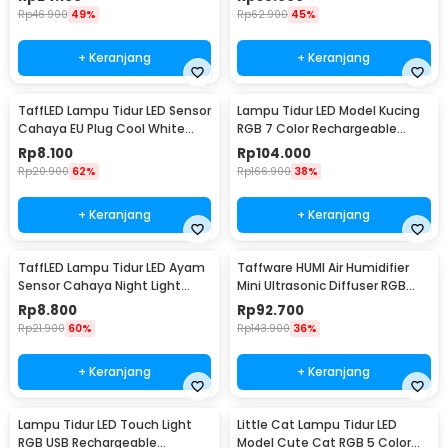
Rp
46.900
49%
Rp
62.900
45%
+ Keranjang
+ Keranjang
TaffLED Lampu Tidur LED Sensor
Lampu Tidur LED Model Kucing
Cahaya EU Plug Cool White
RGB 7 Color Rechargeable
0.5W 250V - L200
0.4W 5V 1200mAh - LJC-101
Rp
8.100
Rp
104.000
Rp
20.900
62%
Rp
166.900
38%
+ Keranjang
+ Keranjang
TaffLED Lampu Tidur LED Ayam
Taffware HUMI Air Humidifier
Sensor Cahaya Night Light
Mini Ultrasonic Diffuser RGB
Warm White 5W - GY01
500ml Remote - HUMI H14A
Rp
8.800
Rp
92.700
Rp
21.900
60%
Rp
143.900
36%
+ Keranjang
+ Keranjang
Lampu Tidur LED Touch Light
Little Cat Lampu Tidur LED
RGB USB Rechargeable
Model Cute Cat RGB 5 Color