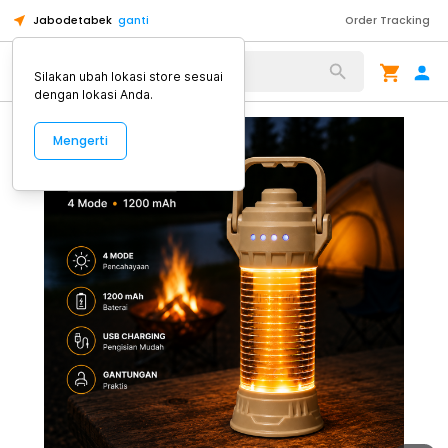
Jabodetabek
ganti
Order Tracking
Alat Kopi
Silakan ubah lokasi store sesuai
dengan lokasi Anda.
Mengerti