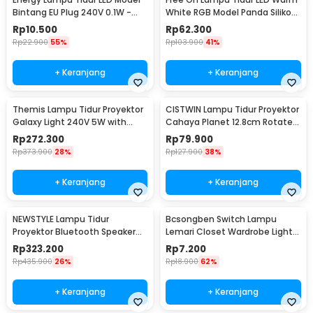
Bintang EU Plug 240V 0.1W -
White RGB Model Panda Silikon
EN-NL-8
Lamp 1.5W - ZH-121
Rp
10.500
Rp
62.300
Rp
22.900
55%
Rp
103.900
41%
+ Keranjang
+ Keranjang
Themis Lampu Tidur Proyektor
CISTWIN Lampu Tidur Proyektor
Galaxy Light 240V 5W with
Cahaya Planet 12.8cm Rotate
Remote Control - HR-A1
with 6 Film - PT-521
Rp
272.300
Rp
79.900
Rp
373.900
28%
Rp
127.900
38%
+ Keranjang
+ Keranjang
NEWSTYLE Lampu Tidur
Bcsongben Switch Lampu
Proyektor Bluetooth Speaker
Lemari Closet Wardrobe Light
220V with Remote - GX-334
Automatic Switch - YGKG1
Rp
323.200
Rp
7.200
Rp
435.900
26%
Rp
18.900
62%
+ Keranjang
+ Keranjang