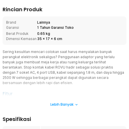
Rincian Produk
Brand
Lainnya
Garansi
1 Tahun Garansi Toko
Berat Produk
0.65 kg
Dimensi Kemasan
35
x
17
x
6
cm
Sering kesulitan mencari colokan saat harus menyalakan banyak
perangkat elektronik sekaligus? Penggunaan adaptor yang terlalu
banyak juga membuat meja kerja atau ruang keluarga terlihat
berantakan. Stop kontak kabel ROVU hadir sebagai solusi praktis
dengan 7 soket AC, 4 port USB, kabel sepanjang 1.8 m, dan daya hingga
2500 W sehingga berbagai perangkat dapat digunakan secara
bersamaan dengan lebih rapi dan efisien.
Fitur
7 Soket AC untuk Banyak Perangkat
Lebih Banyak
Stop kontak kabel ini menyediakan 7 soket AC tipe EU yang dapat
digunakan secara bersamaan untuk berbagai perangkat elektronik.
Spesifikasi
Anda dapat menghubungkan laptop, komputer, monitor, TV, printer,
kipas angin, hingga charger tanpa harus bergantian mencabut