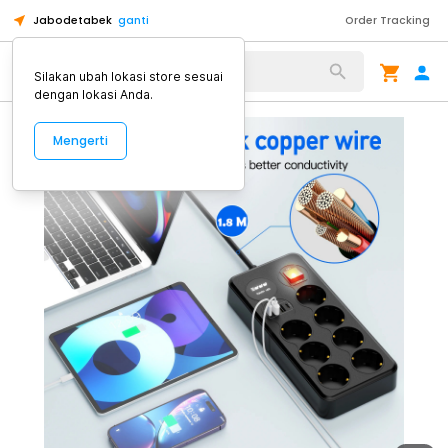
Jabodetabek
ganti
Order Tracking
Alat Kopi
Silakan ubah lokasi store sesuai
dengan lokasi Anda.
Mengerti