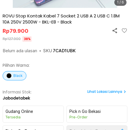
1 / 6
ROVU Stop Kontak Kabel 7 Socket 2 USB A 2 USB C 1.8M
10A 250V 2500W - BKL-E8
-
Black
Rp
79.900
Rp
127.900
38
%
Belum ada ulasan
•
SKU
7CAD1UBK
Pilihan Warna:
Black
Lihat
Lokasi Lainnya
Informasi Stok:
Jabodetabek
Gudang Online
Pick n Go Bekasi
Tersedia
Pre-Order