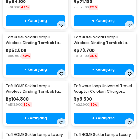
Rp
54.100
Rp
71.100
Rp
91.900
42%
Rp
115.900
39%
+ Keranjang
+ Keranjang
TaffHOME Saklar Lampu
TaffHOME Saklar Lampu
Wireless Dinding Tembok Lamp
Wireless Dinding Tembok Lamp
Switch RF 433MHz 1 Gang 1
Switch RF 433MHz 2 Gang 2
Rp
52.500
Rp
78.700
Receiver - WHK01
Receiver - WHK01
Rp
89.900
42%
Rp
119.900
35%
+ Keranjang
+ Keranjang
TaffHOME Saklar Lampu
Taffware Loop Universal Travel
Wireless Dinding Tembok Lamp
Adaptor Colokan Charger
Switch RF 433MHz 3 Gang 3
Adapter 2500W - N16
Rp
104.800
Rp
9.500
Receiver - WHK01
Rp
153.900
32%
Rp
22.900
59%
+ Keranjang
+ Keranjang
TaffHOME Saklar Lampu Luxury
TaffHOME Saklar Lampu Luxury