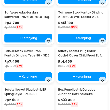
Taffware Adaptor dan
Taffware Stop Kontak Dinding
Konverter Travel US to EU Plug
2 Port USB Wall Socket 2.0A -
10A 250V 1 PCS - WN-20
ES-USB-2
Rp
4.700
Rp
18.100
Rp
16.900
73%
Rp
37.900
53%
+ Keranjang
+ Keranjang
Gao Ji Kotak Cover Stop
Safety Socket Plug Listrik
Kontak Dinding Type 86 - S126
Outlet Cover Child Proof EU 1
PCS
Rp
7.400
Rp
1.400
Rp
21.900
67%
Rp
8.900
85%
+ Keranjang
+ Keranjang
Safety Socket Plug Listrik EU
Box Panel Listrik Duradus
Spring Style - ZC6001
Junction Box Enclosure
Waterproof 158x90mm - B1589
Rp
2.600
Rp
33.400
Rp
12.900
80%
Rp
60.900
46%