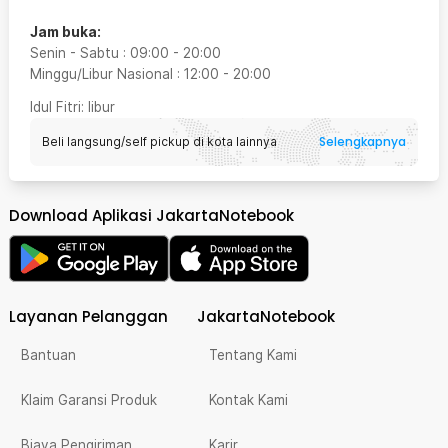
Jam buka:
Senin - Sabtu
:
09:00
-
20:00
Minggu/Libur Nasional
:
12:00
-
20:00
Idul Fitri
: libur
Selengkapnya
Beli langsung/self pickup di kota lainnya
Download Aplikasi JakartaNotebook
Layanan Pelanggan
JakartaNotebook
Bantuan
Tentang Kami
Klaim Garansi Produk
Kontak Kami
Biaya Pengiriman
Karir