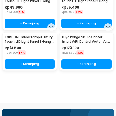
Touch LED Light Panel 1 Gang -
Touch LED Light Panel 2 Gang -
AO-001
AO-001
Rp
49.800
Rp
56.400
Rp
83.900
41%
Rp
95.900
42%
+ Keranjang
+ Keranjang
TaffHOME Saklar Lampu Luxury
Tuya Pengatur Gas Pintar
Touch LED Light Panel 3 Gang -
Smart WiFi Control Water Valve
AO-001
Gas Controller - YB5
Rp
61.500
Rp
173.100
Rp
96.900
37%
Rp
255.900
33%
+ Keranjang
+ Keranjang
Beli Sekarang