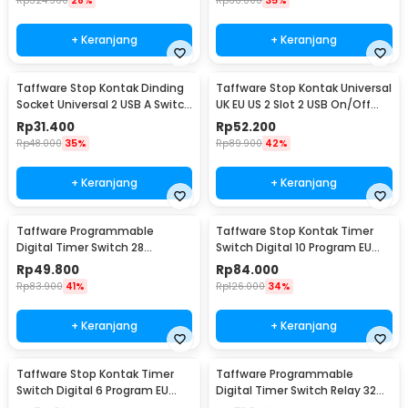
Rp
324.900
28%
Rp
66.000
35%
+ Keranjang
+ Keranjang
Taffware Stop Kontak Dinding
Taffware Stop Kontak Universal
Socket Universal 2 USB A Switch
UK EU US 2 Slot 2 USB On/Off
250V - LC-19
Switch - LC-86
Rp
31.400
Rp
52.200
Rp
48.000
35%
Rp
89.900
42%
+ Keranjang
+ Keranjang
Taffware Programmable
Taffware Stop Kontak Timer
Digital Timer Switch 28
Switch Digital 10 Program EU
Program 220V/25A(16A) -
Plug 16A 230V - KWE-TM02-EU
Rp
49.800
Rp
84.000
THC30A
Rp
83.900
41%
Rp
126.000
34%
+ Keranjang
+ Keranjang
Taffware Stop Kontak Timer
Taffware Programmable
Switch Digital 6 Program EU
Digital Timer Switch Relay 32
Plug 16A 230V - W03
Program 220V - KG316T