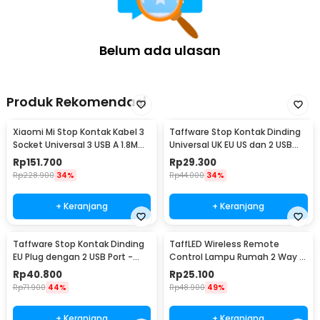
Belum ada ulasan
Produk Rekomendasi
Xiaomi Mi Stop Kontak Kabel 3
Taffware Stop Kontak Dinding
Socket Universal 3 USB A 1.8M
Universal UK EU US dan 2 USB
250V 2500W - XMCXB01QMN
Port - ATH1
Rp
151.700
Rp
29.300
(ORIGINAL)
Rp
228.900
34%
Rp
44.000
34%
+ Keranjang
+ Keranjang
Taffware Stop Kontak Dinding
TaffLED Wireless Remote
EU Plug dengan 2 USB Port -
Control Lampu Rumah 2 Way -
SCN2
YAM802
Rp
40.800
Rp
25.100
Rp
71.900
44%
Rp
48.900
49%
+ Keranjang
+ Keranjang