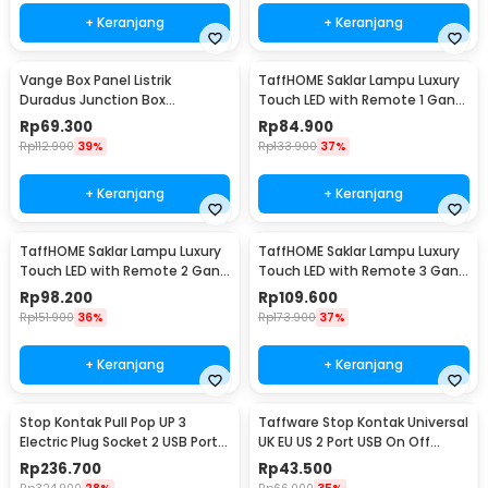
+ Keranjang
+ Keranjang
Vange Box Panel Listrik
TaffHOME Saklar Lampu Luxury
Duradus Junction Box
Touch LED with Remote 1 Gang
Waterproof 238x160x90mm -
- XJG-DH001
Rp
69.300
Rp
84.900
VG-I01
Rp
112.900
39%
Rp
133.900
37%
+ Keranjang
+ Keranjang
TaffHOME Saklar Lampu Luxury
TaffHOME Saklar Lampu Luxury
Touch LED with Remote 2 Gang
Touch LED with Remote 3 Gang
- XJG-DH001
- XJG-DH001
Rp
98.200
Rp
109.600
Rp
151.900
36%
Rp
173.900
37%
+ Keranjang
+ Keranjang
Stop Kontak Pull Pop UP 3
Taffware Stop Kontak Universal
Electric Plug Socket 2 USB Port
UK EU US 2 Port USB On Off
EU - PDU
Switch - LC-20
Rp
236.700
Rp
43.500