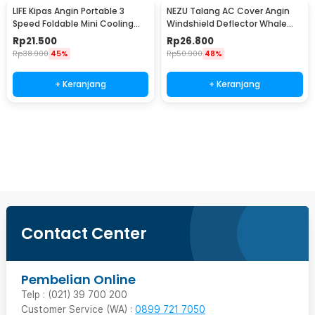
LIFE Kipas Angin Portable 3
NEZU Talang AC Cover Angin
Speed Foldable Mini Cooling
Windshield Deflector Whale
Fan 800mAh - Y8
Pattern - N9S
Rp
21.500
Rp
26.800
Rp
38.900
45%
Rp
50.900
48%
+ Keranjang
+ Keranjang
Beli Sekarang
Contact Center
Pembelian Online
Telp : (021) 39 700 200
Customer Service (WA) :
0899 721 7050