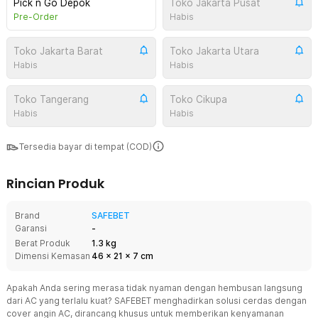
Pick n Go Depok
Toko Jakarta Pusat
Pre-Order
Habis
Toko Jakarta Barat
Toko Jakarta Utara
Habis
Habis
Toko Tangerang
Toko Cikupa
Habis
Habis
Tersedia bayar di tempat (COD)
Rincian Produk
Brand
SAFEBET
Garansi
-
Berat Produk
1.3 kg
Dimensi Kemasan
46
x
21
x
7
cm
Apakah Anda sering merasa tidak nyaman dengan hembusan langsung
dari AC yang terlalu kuat? SAFEBET menghadirkan solusi cerdas dengan
cover angin AC, dirancang khusus untuk memberikan kenyamanan