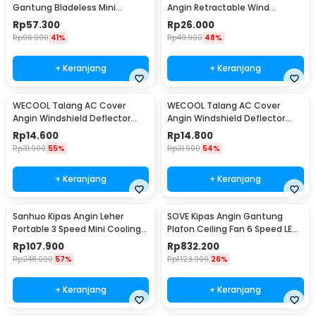
Gantung Bladeless Mini
Angin Retractable Wind
Cooling Fan 1200mAh - 6171
Deflector - W92
Rp
57.300
Rp
26.000
Rp
96.900
41%
Rp
49.900
48%
+ Keranjang
+ Keranjang
WECOOL Talang AC Cover
WECOOL Talang AC Cover
Angin Windshield Deflector
Angin Windshield Deflector
Cute Design Ski Animal - WL90
Cute Design Winter Ice World -
Rp
14.600
Rp
14.800
WL90
Rp
31.900
55%
Rp
31.900
54%
+ Keranjang
+ Keranjang
Sanhuo Kipas Angin Leher
SOVE Kipas Angin Gantung
Portable 3 Speed Mini Cooling
Plafon Ceiling Fan 6 Speed LED
Fan 1800mAh - 350
52 Inch - FS2008
Rp
107.900
Rp
832.200
Rp
248.000
57%
Rp
1.123.900
26%
+ Keranjang
+ Keranjang