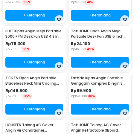
Rp
275.900
35%
Rp
97.900
41%
+ Keranjang
+ Keranjang
3LIFE Kipas Angin Meja Portable
TaffHOME Kipas Angin Meja
3000 RPM Desk Fan USB 4.8 Inch
Portable Desk Fan USB 5 Inch
5W - 312
2.5W - YZ-007
Rp
75.300
Rp
24.100
Rp
120.900
38%
Rp
46.900
49%
+ Keranjang
+ Keranjang
TIEIRTS Kipas Angin Portable
Eathtia Kipas Angin Portable
Bladeless Neck Mini Cooling
Genggam Kompres Dingin 3
Fan 5000mAh - H12
Speed 2200mAh - WX-622
Rp
145.600
Rp
99.900
Rp
220.900
35%
Rp
153.900
36%
+ Keranjang
+ Keranjang
HOUSEEN Talang AC Cover
TaffHOME Talang AC Cover
Angin Air Conditioner
Angin Retractable 3Board