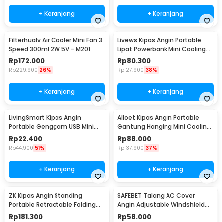
+ Keranjang
+ Keranjang
Filterhualv Air Cooler Mini Fan 3
Livews Kipas Angin Portable
Speed 300ml 2W 5V - M201
Lipat Powerbank Mini Cooling
Fan 3000mAh - F3
Rp
172.000
Rp
80.300
Rp
229.900
26%
Rp
127.900
38%
+ Keranjang
+ Keranjang
LivingSmart Kipas Angin
Alloet Kipas Angin Portable
Portable Genggam USB Mini
Gantung Hanging Mini Cooling
Cooling Fan 1200mAh - SS-2
Fan 1800mAh - DQ203
Rp
22.400
Rp
88.000
Rp
44.900
51%
Rp
137.900
37%
+ Keranjang
+ Keranjang
ZK Kipas Angin Standing
SAFEBET Talang AC Cover
Portable Retractable Folding
Angin Adjustable Windshield
Fan 7200mAh - ZK-20321
Deflector 56x18cm - GB001
Rp
181.300
Rp
58.000