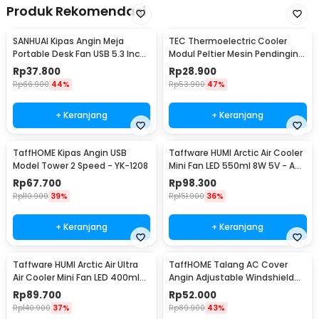
Produk Rekomendasi
SANHUAI Kipas Angin Meja
TEC Thermoelectric Cooler
Portable Desk Fan USB 5.3 Inch
Modul Peltier Mesin Pendingin
2.5W - A18
92W 12V - TEC1-12706
Rp
37.800
Rp
28.900
Rp
66.900
44%
Rp
53.900
47%
+ Keranjang
+ Keranjang
TaffHOME Kipas Angin USB
Taffware HUMI Arctic Air Cooler
Model Tower 2 Speed - YK-1208
Mini Fan LED 550ml 8W 5V - AA-
MC4
Rp
67.700
Rp
98.300
Rp
110.900
39%
Rp
151.900
36%
+ Keranjang
+ Keranjang
Taffware HUMI Arctic Air Ultra
TaffHOME Talang AC Cover
Air Cooler Mini Fan LED 400ml
Angin Adjustable Windshield
8W 5V - K-F009
Deflector - WB588
Rp
89.700
Rp
52.000
Rp
140.900
37%
Rp
89.900
43%