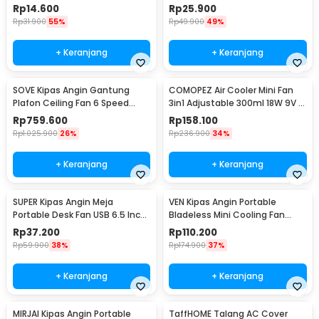
Windshield Deflector - YH-JJ-
Windshield Deflector - HZ74
Rp
14.600
Rp
25.900
80
Rp
31.900
55%
Rp
49.900
49%
+ Keranjang
+ Keranjang
SOVE Kipas Angin Gantung
COMOPEZ Air Cooler Mini Fan
Plafon Ceiling Fan 6 Speed
3in1 Adjustable 300ml 18W 9V -
Reversible 52 Inch - FS2007
YY-01
Rp
759.600
Rp
158.100
Rp
1.025.900
26%
Rp
236.900
34%
+ Keranjang
+ Keranjang
SUPER Kipas Angin Meja
VEN Kipas Angin Portable
Portable Desk Fan USB 6.5 Inch
Bladeless Mini Cooling Fan
4.5W - A8
Power Bank 3000mAh - 348
Rp
37.200
Rp
110.200
Rp
59.900
38%
Rp
174.900
37%
+ Keranjang
+ Keranjang
MIRJAI Kipas Angin Portable
TaffHOME Talang AC Cover