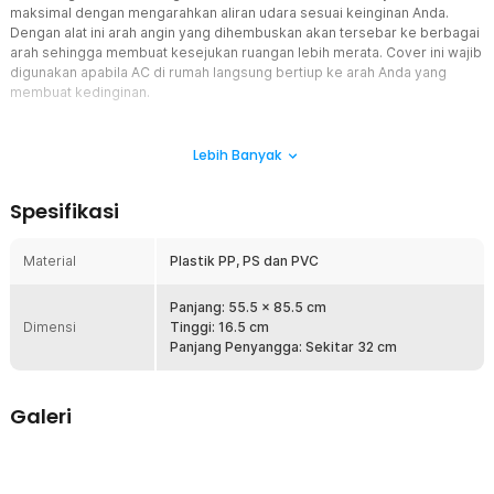
maksimal dengan mengarahkan aliran udara sesuai keinginan Anda.
Dengan alat ini arah angin yang dihembuskan akan tersebar ke berbagai
arah sehingga membuat kesejukan ruangan lebih merata. Cover ini wajib
digunakan apabila AC di rumah langsung bertiup ke arah Anda yang
membuat kedinginan.
Fitur
Lebih Banyak
Desain Adjustable yang Fleksibel
SAFEBET cover angin AC memiliki desain adjustable yang
Spesifikasi
memungkinkan Anda mengatur arah aliran udara dari AC dengan
mudah. Dengan ukuran 85.5 x 16.5 cm deflektor ini cocok untuk
berbagai jenis AC, memastikan fleksibilitas dan kenyamanan di
Material
Plastik PP, PS dan PVC
setiap ruangan.
Instalasi Mudah Tanpa Alat Tambahan
Panjang: 55.5 x 85.5 cm
Dimensi
Produk ini dirancang untuk pemasangan yang cepat dan mudah
Tinggi: 16.5 cm
tanpa memerlukan alat tambahan. Dengan mekanisme perekat,
Panjang Penyangga: Sekitar 32 cm
Anda dapat dengan mudah memasang dan menyesuaikan deflektor
pada unit AC Anda, memberikan solusi praktis untuk mengarahkan
angin sesuai kebutuhan.
Galeri
Material Berkualitas Tinggi
Dibuat dari bahan plastik PP, PS, dan PVC yang tahan lama dan
ramah lingkungan, SAFEBET cover angin AC menjamin penggunaan