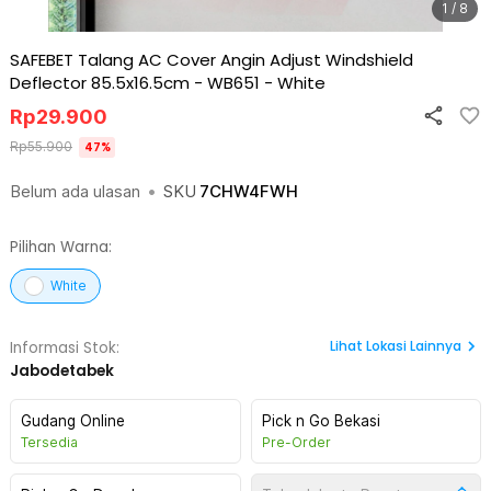
1 / 8
SAFEBET Talang AC Cover Angin Adjust Windshield
Deflector 85.5x16.5cm - WB651
-
White
Rp
29.900
Rp
55.900
47
%
Belum ada ulasan
•
SKU
7CHW4FWH
Pilihan Warna:
White
Lihat
Lokasi Lainnya
Informasi Stok:
Jabodetabek
Gudang Online
Pick n Go Bekasi
Tersedia
Pre-Order