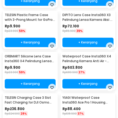
+ Keranjang
+ Keranjang
TELESIN Plastic Frame Case
DIPITO Lens Case Insta360 X3
with 3-Prong Mount for GoPro
Pelindung Lensa Kamera Aksi -
HERO11 Mini - FMS-002
DP-X3
Rp
9.900
Rp
72.100
Rp
23.900
59%
Rp
116.900
39%
+ Keranjang
+ Keranjang
ORBMART Silicone Lens Case
Waterproof Case Insta360 X4
Insta360 X4 Pelindung Lensa
Pelindung Kamera Anti Air -
Kamera Silikon - E2181
P50
Rp
9.900
Rp
503.800
Rp
23.900
59%
Rp
680.900
27%
+ Keranjang
+ Keranjang
TELESIN Charging Case 3 Slot
YIAGI Waterproof Case
Fast Charging for DJI Osmo
Insta360 Ace Pro 1 Housing
Action 3/4 - S0-BCG-02-TDJ
Kamera Anti Air 60M - YG-36
Rp
236.800
Rp
88.400
Rp
324.900
28%
Rp
138.900
37%