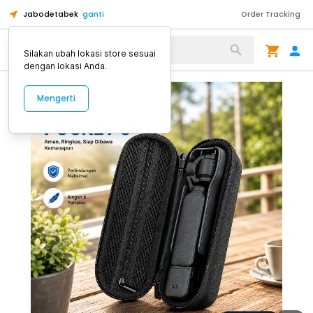
Jabodetabek
ganti
Order Tracking
Alat Kopi
Silakan ubah lokasi store sesuai
dengan lokasi Anda.
Mengerti