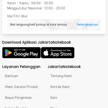
Senin - Sabtu
:
09:00
-
20:00
Minggu/Libur Nasional
:
12:00
-
20:00
Idul Fitri
: libur
Selengkapnya
Beli langsung/self pickup di kota lainnya
Download Aplikasi JakartaNotebook
Layanan Pelanggan
JakartaNotebook
Bantuan
Tentang Kami
Klaim Garansi Produk
Kontak Kami
Biaya Pengiriman
Karir