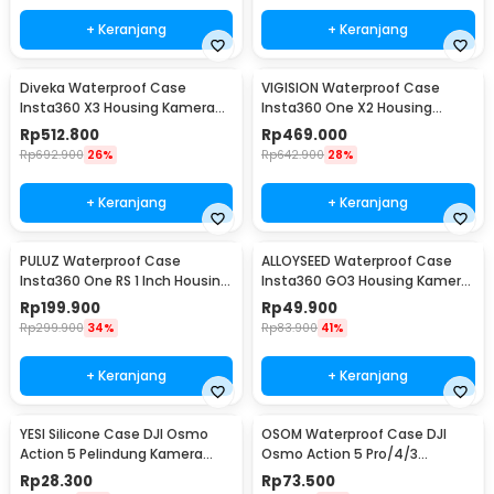
+ Keranjang
+ Keranjang
Diveka Waterproof Case
VIGISION Waterproof Case
Insta360 X3 Housing Kamera
Insta360 One X2 Housing
Anti Air 50M - DV3
Kamera Anti Air - VG-32
Rp
512.800
Rp
469.000
Rp
692.900
26%
Rp
642.900
28%
+ Keranjang
+ Keranjang
PULUZ Waterproof Case
ALLOYSEED Waterproof Case
Insta360 One RS 1 Inch Housing
Insta360 GO3 Housing Kamera
Kamera Anti Air - PL-361
Anti Air - AL3
Rp
199.900
Rp
49.900
Rp
299.900
34%
Rp
83.900
41%
+ Keranjang
+ Keranjang
YESI Silicone Case DJI Osmo
OSOM Waterproof Case DJI
Action 5 Pelindung Kamera
Osmo Action 5 Pro/4/3
Silikon - YS-5
Housing Kamera 60M - OS009
Rp
28.300
Rp
73.500