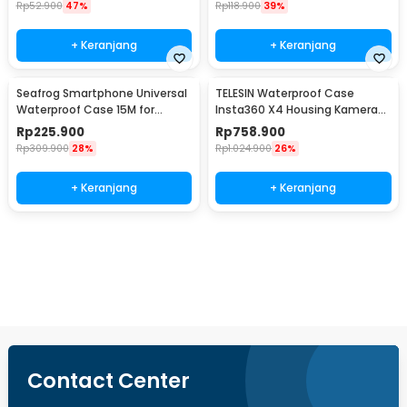
Rp
52.900
47%
Rp
118.900
39%
+ Keranjang
+ Keranjang
Seafrog Smartphone Universal
TELESIN Waterproof Case
Waterproof Case 15M for
Insta360 X4 Housing Kamera
Android iPhone - SF-PH-03
Anti Air 50M - S4-WTP-08-TIS
Rp
225.900
Rp
758.900
Rp
309.900
28%
Rp
1.024.900
26%
+ Keranjang
+ Keranjang
Beli Sekarang
Contact Center