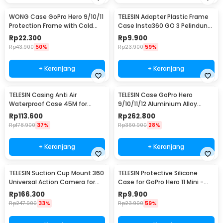
WONG Case GoPro Hero 9/10/11
TELESIN Adapter Plastic Frame
Protection Frame with Cold
Case Insta360 GO 3 Pelindung
Shoe - W-G9
Kamera Aksi - IS-CFR-003
Rp
22.300
Rp
9.900
Rp
43.900
50%
Rp
23.900
59%
+ Keranjang
+ Keranjang
TELESIN Casing Anti Air
TELESIN Case GoPro Hero
Waterproof Case 45M for
9/10/11/12 Aluminium Alloy
GoPro Hero 12/11/10/9 - GP-
Protective Housing - GP-FMS-
Rp
113.600
Rp
262.800
WTP-905
G11-TZ
Rp
178.900
37%
Rp
360.900
28%
+ Keranjang
+ Keranjang
TELESIN Suction Cup Mount 360
TELESIN Protective Silicone
Universal Action Camera for
Case for GoPro Hero 11 Mini -
GoPro Xiaomi - TE-SUC-012
SPS-001
Rp
166.300
Rp
9.900
Rp
247.900
33%
Rp
23.900
59%