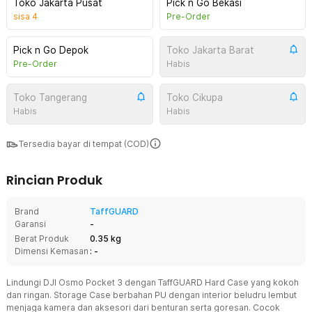
Toko Jakarta Pusat
Pick n Go Bekasi
sisa
4
Pre-Order
Pick n Go Depok
Toko Jakarta Barat
Pre-Order
Habis
Toko Tangerang
Toko Cikupa
Habis
Habis
Tersedia bayar di tempat (COD)
Rincian Produk
Brand
TaffGUARD
Garansi
-
Berat Produk
0.35 kg
Dimensi Kemasan
: -
Lindungi DJI Osmo Pocket 3 dengan TaffGUARD Hard Case yang kokoh
dan ringan. Storage Case berbahan PU dengan interior beludru lembut
menjaga kamera dan aksesori dari benturan serta goresan. Cocok