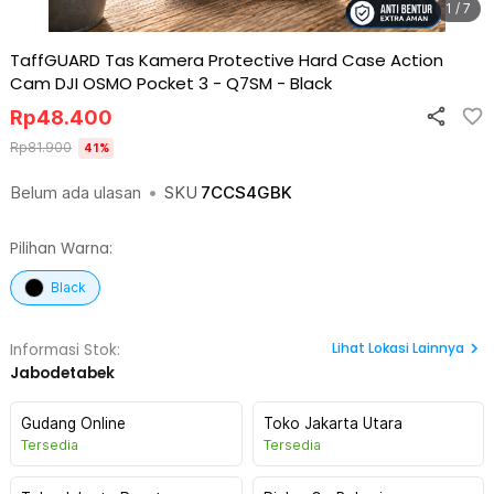
1 / 7
TaffGUARD Tas Kamera Protective Hard Case Action
Cam DJI OSMO Pocket 3 - Q7SM
-
Black
Rp
48.400
Rp
81.900
41
%
Belum ada ulasan
•
SKU
7CCS4GBK
Pilihan Warna:
Black
Lihat
Lokasi Lainnya
Informasi Stok:
Jabodetabek
Gudang Online
Toko Jakarta Utara
Tersedia
Tersedia