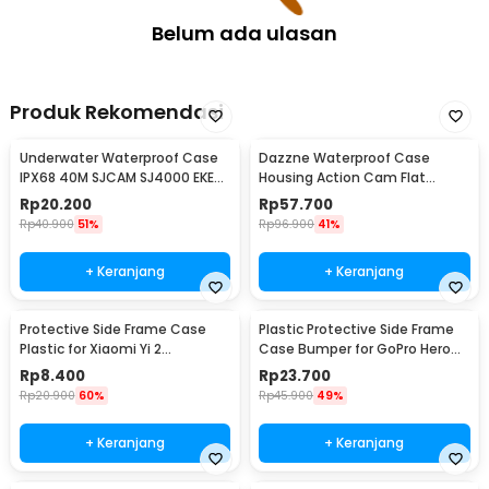
Belum ada ulasan
Produk Rekomendasi
Underwater Waterproof Case
Dazzne Waterproof Case
IPX68 40M SJCAM SJ4000 EKEN
Housing Action Cam Flat
H9 Button Top - 3C
Button for GoPro Hero 4 - DZ-
Rp
20.200
Rp
57.700
307
Rp
40.900
51%
Rp
96.900
41%
+ Keranjang
+ Keranjang
Protective Side Frame Case
Plastic Protective Side Frame
Plastic for Xiaomi Yi 2
Case Bumper for GoPro Hero
4K/Lite/Discovery - A224
5/6/7 - XTG341
Rp
8.400
Rp
23.700
Rp
20.900
60%
Rp
45.900
49%
+ Keranjang
+ Keranjang