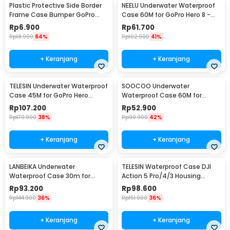
Plastic Protective Side Border
NEELU Underwater Waterproof
Frame Case Bumper GoPro
Case 60M for GoPro Hero 8 -
Hero 3/3+/4 - GP04
GP-08
Rp
6.900
Rp
61.700
Rp
18.900
64%
Rp
102.900
41%
+ Keranjang
+ Keranjang
TELESIN Underwater Waterproof
SOOCOO Underwater
Case 45M for GoPro Hero
Waterproof Case 60M for
12/11/10/9 - GP-WTP-901
GoPro Hero 9/10/11/12 - SO-901
Rp
107.200
Rp
52.900
Rp
170.900
38%
Rp
90.900
42%
+ Keranjang
+ Keranjang
LANBEIKA Underwater
TELESIN Waterproof Case DJI
Waterproof Case 30m for
Action 5 Pro/4/3 Housing
SJCAM C100
Kamera Anti Air - OA-WTP-003
Rp
93.200
Rp
98.600
Rp
144.900
36%
Rp
151.900
36%
+ Keranjang
+ Keranjang