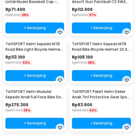
Listrik Model Baseball Cap -
Airsoft Gun Paintball CS SWAT
U25
Helmet - MICH2000
Rp
71.400
Rp
112.000
Rp
115.900
39%
Rp
176.900
37%
+ Keranjang
+ Keranjang
TaffSPORT Helm Sepeda MTB
TaffSPORT Helm Sepeda MTB
Road Bike Light Bicycle Helmet
Road Bike Bicycle Helmet 23 Air
19 Air Vent - X15
Vent - Z10
Rp
113.100
Rp
108.100
Rp
197.900
43%
Rp
171.900
38%
+ Keranjang
+ Keranjang
TaffSPORT Helm Modular
TaffSPORT Paket Helm Deker
Sepeda Anak Full Face Bike Size
Anak 7in1 Protective Gear Sport
S - K20
Activity - K25
Rp
275.300
Rp
63.600
Rp
377.900
28%
Rp
108.900
42%
+ Keranjang
+ Keranjang