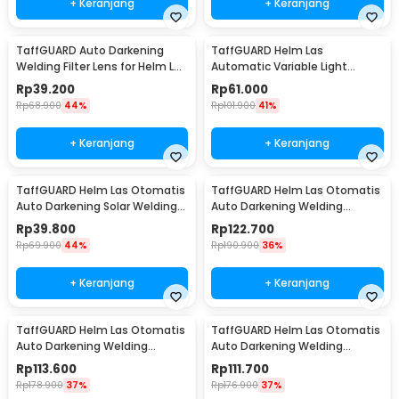
+ Keranjang
+ Keranjang
TaffGUARD Auto Darkening
TaffGUARD Helm Las
Welding Filter Lens for Helm Las
Automatic Variable Light
- TX500CF
Welding Mask Cap Shield -
Rp
39.200
Rp
61.000
HJ30
Rp
68.900
44%
Rp
101.900
41%
+ Keranjang
+ Keranjang
TaffGUARD Helm Las Otomatis
TaffGUARD Helm Las Otomatis
Auto Darkening Solar Welding
Auto Darkening Welding
Helmet - HJ19
Helmet - HW10
Rp
39.800
Rp
122.700
Rp
69.900
44%
Rp
190.900
36%
+ Keranjang
+ Keranjang
TaffGUARD Helm Las Otomatis
TaffGUARD Helm Las Otomatis
Auto Darkening Welding
Auto Darkening Welding
Helmet - HW12
Helmet Terminator - HW12
Rp
113.600
Rp
111.700
Rp
178.900
37%
Rp
176.900
37%