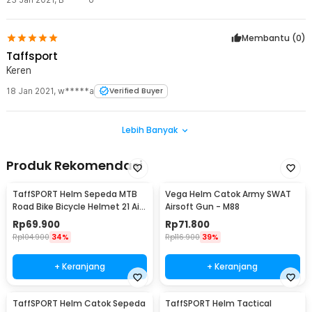
Membantu (
0
)
Taffsport
Keren
18 Jan 2021
,
w*****a
Verified Buyer
Lebih Banyak
Produk Rekomendasi
TaffSPORT Helm Sepeda MTB
Vega Helm Catok Army SWAT
Road Bike Bicycle Helmet 21 Air
Airsoft Gun - M88
Vent - X10
Rp
69.900
Rp
71.800
Rp
104.900
34%
Rp
116.900
39%
+ Keranjang
+ Keranjang
TaffSPORT Helm Catok Sepeda
TaffSPORT Helm Tactical