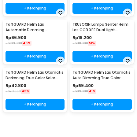
+ Keranjang
+ Keranjang
TaffGUARD Helm Las
TRUSOXIN Lampu Senter Helm
Automatic Dimming
Las COB XPE Dual Light
Protective Welding with
Rechargeable - TR35
Rp
66.900
Rp
19.200
Headlamp - HJ10
Rp
109.900
40%
Rp
38.900
51%
+ Keranjang
+ Keranjang
TaffGUARD Helm Las Otomatis
TaffGUARD Helm Las Otomatis
Darkening True Color Solar
Auto Dimming True Color
Welding Mask - HJ28
Welding Mask LED - HF28
Rp
42.800
Rp
59.400
Rp
73.900
43%
Rp
99.900
41%
+ Keranjang
+ Keranjang
Beli Sekarang