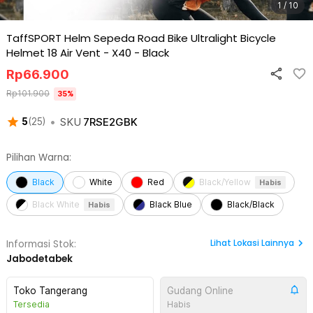
1 / 10
TaffSPORT Helm Sepeda Road Bike Ultralight Bicycle
Helmet 18 Air Vent - X40
-
Black
Rp
66.900
Rp
101.900
35
%
•
SKU
7RSE2GBK
5
(
25
)
Pilihan Warna:
Black
White
Red
Black/Yellow
Habis
Black White
Black Blue
Black/Black
Habis
Lihat
Lokasi Lainnya
Informasi Stok:
Jabodetabek
Toko Tangerang
Gudang Online
Tersedia
Habis