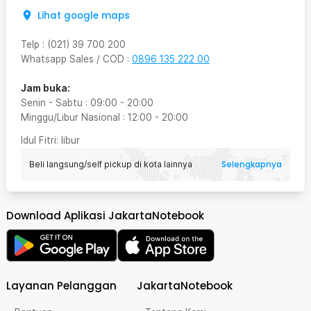
Lihat google maps
Telp
:
(021) 39 700 200
Whatsapp Sales / COD
:
0896 135 222 00
Jam buka:
Senin - Sabtu
:
09:00
-
20:00
Minggu/Libur Nasional
:
12:00
-
20:00
Idul Fitri
: libur
Selengkapnya
Beli langsung/self pickup di kota lainnya
Download Aplikasi JakartaNotebook
Layanan Pelanggan
JakartaNotebook