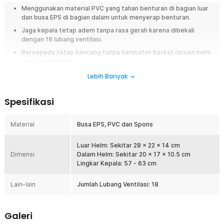
Menggunakan material PVC yang tahan benturan di bagian luar
dan busa EPS di bagian dalam untuk menyerap benturan.
Jaga kepala tetap adem tanpa rasa gerah karena dibekali
dengan 18 lubang ventilasi.
Bersepeda tetap kencang tanpa hambatan berkat desain helm
yang aerodinamis.
Penggunaan pas di kepala karena dibekali strap dan regulator
Lebih Banyak
adjustable yang bisa diatur sesuai ukuran kepala.
Busa helm bisa dilepas dan dicuci agar tetap bersih dan wangi
Spesifikasi
meski sering digunakan.
Material
Busa EPS, PVC dan Spons
Overview
Menjaga keselamatan kepala saat melaju kencang membelah jalur aspal
Luar Helm: Sekitar 28 x 22 x 14 cm
perkotaan dengan sepeda balap (road bike) adalah prioritas utama bagi
Dimensi
Dalam Helm: Sekitar 20 x 17 x 10.5 cm
setiap pesepeda. Namun, tantangan gowes harian seperti terik matahari
Lingkar Kepala: 57 - 63 cm
yang menyilaukan mata di pagi atau sore hari sering kali mengganggu
fokus, ditambah rasa gerah dan bau tidak sedap akibat sirkulasi udara
helm yang buruk. Anda kini bisa menikmati aktivitas gowes dengan jauh
Lain-lain
Jumlah Lubang Ventilasi: 18
lebih aman, sejuk, dan higienis menggunakan helm sepeda premium dari
TaffSPORT. Dirancang dengan bobot ultralight yang tidak membebani
leher, helm ini mengombinasikan cangkang luar PVC tahan benturan
Galeri
dengan lapisan dalam EPS peredam guncangan. Kehadiran komponen