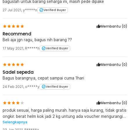
baguslah untuk barang seharga ini, masih pede dipake
bagian dalam helm Anda selalu berada dalam kondisi yang bersih
dan higienis.
27 Jul 2021
,
y*****n
Verified Buyer
Kelengkapan Produk
Membantu (
0
)
Rincian yang Anda dapatkan untuk pembelian produk ini:
Recommend
1 x TaffSPORT Helm Sepeda Road Bike Ultralight Bicycle Helmet
Beli aja jgn ragu, bagus nih barang ??
18 Air Vent - X40
17 May 2021
,
R*****h
Verified Buyer
Membantu (
0
)
Sadel sepeda
Bagus barangnya, cepat sampai cuma 1hari
24 Feb 2021
,
o*****y
Verified Buyer
Membantu (
0
)
produk sesuai, harga paling murah. hanya saja kurang, tidak gratis
ongkir. berat helm kok jadi 2 kg untung ada voucher mengurangi
Selengkapnya
ongkir yang 2 kg itu.
23 Jan 2021
,
B*****o