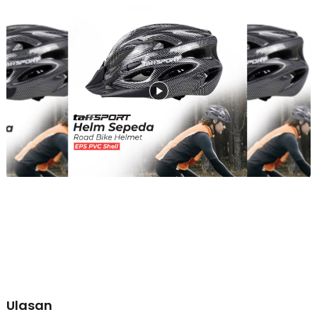
pelindung matahari (sun visor) serta bantalan spons dalam yang bisa
dilepas-pasang untuk dicuci menjadikannya investasi keamanan terbaik
untuk performa jangka panjang Anda.
Fitur
Perlindungan Keamanan Tingkat Tinggi dengan Struktur PVC
dan EPS Foam
Keamanan kepala Anda saat melesat di jalanan dijamin sepenuhnya
oleh perpaduan dua material proteksi berkualitas tinggi yang tebal
dan kokoh. Lapisan luar helm menggunakan material Polyvinyl
Chloride (PVC) pilihan yang tangguh untuk menahan benturan fisik
mekanis dari luar dan memberikan kekuatan tahan lama. Sementara
itu, bagian interiornya dilapisi oleh material busa Expanded
Polystyrene (EPS) density tinggi yang berfungsi menyerap energi
guncangan secara instan saat terjadi insiden. Kombinasi proteksi
berlapis ini memberikan rasa aman yang solid di setiap kayuhan
pedal Anda.
Tetap Dingin dan Bebas Gerah Berkat 18 Ventilasi Aliran Angin
Strategis
Sirkulasi udara yang lancar di sekitar area kepala menjadi kunci
utama untuk menjaga kenyamanan dan stamina Anda tetap prima,
terutama saat aktif gowes di cuaca panas. Helm sepeda ini dibekali
Ulasan
dengan 18 lubang ventilasi udara yang diatur secara strategis