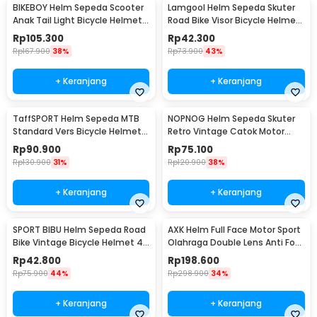
BIKEBOY Helm Sepeda Scooter
Lamgool Helm Sepeda Skuter
Anak Tail Light Bicycle Helmet
Road Bike Visor Bicycle Helmet
14 Air Vent - K10
4 Air Vent - U10
Rp
105.300
Rp
42.300
Rp
167.900
38%
Rp
73.900
43%
+ Keranjang
+ Keranjang
TaffSPORT Helm Sepeda MTB
NOPNOG Helm Sepeda Skuter
Standard Vers Bicycle Helmet
Retro Vintage Catok Motor
19 Air Vent - Z20
Bicycle Helmet - U15
Rp
90.900
Rp
75.100
Rp
130.900
31%
Rp
120.900
38%
+ Keranjang
+ Keranjang
SPORT BIBU Helm Sepeda Road
AXK Helm Full Face Motor Sport
Bike Vintage Bicycle Helmet 4
Olahraga Double Lens Anti Fog
Air Vents - U20
Motocycle - A557
Rp
42.800
Rp
198.600
Rp
75.900
44%
Rp
298.900
34%
+ Keranjang
+ Keranjang