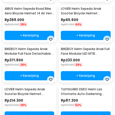
AIBUS Helm Sepeda Road Bike
LOVIER Helm Sepeda Anak
Aero Bicycle Helmet 14 Air Vent
Scooter Bicycle Helmet
- Z25
Outdoor Sports - K20
Rp
369.000
Rp
65.600
Rp
505.900
28%
Rp
107.900
40%
+ Keranjang
+ Keranjang
BIKEBOY Helm Sepeda Anak
BIKEBOY Helm Sepeda Anak Full
Modular Full Face Detachable
Face Modular LED MTB
MTB Skateboard - K22
Skateboard - K24
Rp
371.800
Rp
233.000
Rp
509.900
28%
Rp
319.900
28%
+ Keranjang
+ Keranjang
LOVIER Helm Sepeda Anak
TaffGUARD DEKO Helm Las
Scooter Bicycle Helmet
Otomatis Auto Darkening
Outdoor Sports - K50
Welding Helmet - HW24
Rp
214.300
Rp
87.300
Rp
293.900
28%
Rp
179.900
52%