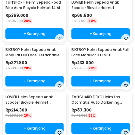
TaffSPORT Helm Sepeda Road
LOVIER Helm Sepeda Anak
Bike Aero Bicycle Helmet 14 Air
Scooter Bicycle Helmet
Vent - Z25
Outdoor Sports - K20
Rp
369.000
Rp
65.600
Rp
505.900
28%
Rp
107.900
40%
+ Keranjang
+ Keranjang
BIKEBOY Helm Sepeda Anak
BIKEBOY Helm Sepeda Anak Full
Modular Full Face Detachable
Face Modular LED MTB
MTB Skateboard - K22
Skateboard - K24
Rp
371.800
Rp
233.000
Rp
509.900
28%
Rp
319.900
28%
+ Keranjang
+ Keranjang
LOVIER Helm Sepeda Anak
TaffGUARD DEKO Helm Las
Scooter Bicycle Helmet
Otomatis Auto Darkening
Outdoor Sports - K50
Welding Helmet - HW24
Rp
214.300
Rp
87.300
Rp
293.900
28%
Rp
179.900
52%
+ Keranjang
+ Keranjang