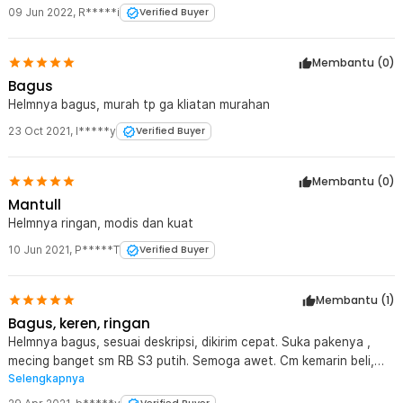
Rincian yang Anda dapatkan untuk pembelian produk ini:
09 Jun 2022
,
R*****i
Verified Buyer
1 x TaffSPORT Helm Sepeda MTB Road Bike Bicycle Helmet 23
Air Vent - Z10
Membantu (
0
)
Bagus
Helmnya bagus, murah tp ga kliatan murahan
23 Oct 2021
,
l*****y
Verified Buyer
Membantu (
0
)
Mantull
Helmnya ringan, modis dan kuat
10 Jun 2021
,
P*****T
Verified Buyer
Membantu (
1
)
Bagus, keren, ringan
Helmnya bagus, sesuai deskripsi, dikirim cepat. Suka pakenya ,
mecing banget sm RB S3 putih. Semoga awet. Cm kemarin beli,
Selengkapnya
skrg harga turun ?