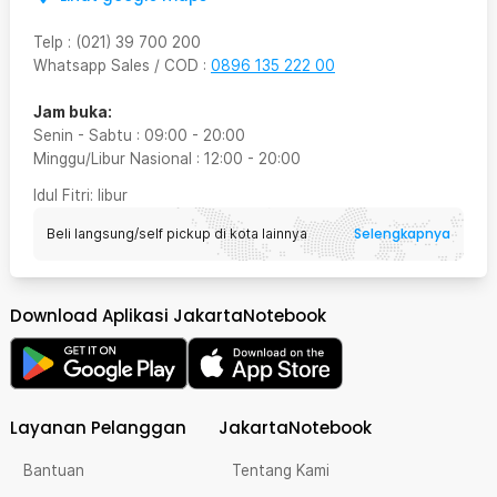
Telp
:
(021) 39 700 200
Whatsapp Sales / COD
:
0896 135 222 00
Jam buka:
Senin - Sabtu
:
09:00
-
20:00
Minggu/Libur Nasional
:
12:00
-
20:00
Idul Fitri
: libur
Selengkapnya
Beli langsung/self pickup di kota lainnya
Download Aplikasi JakartaNotebook
Layanan Pelanggan
JakartaNotebook
Bantuan
Tentang Kami