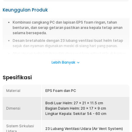
Keunggulan Produk
Kombinasi cangkang PC dan lapisan EPS foam ringan, tahan
benturan, dan serap getaran pastikan area kepala tetap aman
selama bersepeda.
Desain bretahable dengan 23 lubang ventilasi buat helm tetap
sejuk dan nyaman digunakan meski di siang hari yang panas.
Atur ukuran helm lebih mudah dengan strap adjustable di bagian
dagu yang bisa diatur sesuai ukuran kepala.
Lebih Banyak
Desain sporty dengan banyak varian warna cocok jadi pilihan
untuk lengkapi gaya selama bersepeda.
Spesifikasi
Overview
Material
EPS Foam dan PC
Menikmati hobi gowes seperti road biking mengejar kecepatan di jalan
raya, menembus jalur terjal menggunakan sepeda gunung (MTB), hingga
melakukan mobilitas harian pergi bekerja menuntut Anda untuk selalu
Bodi Luar Helm: 27 x 21 x 11.5 cm
memprioritaskan keselamatan kepala. Menggunakan pelindung kepala
Dimensi
Bagian Dalam Helm: 20 x 17 x 9 cm
yang seadanya tentu sangat berisiko memicu cedera fatal akibat
Lingkar Kepala: Sekitar 54 - 60 cm
benturan keras, sementara helm konvensional yang tebal sering kali
membuat kepala terasa berat, lembap, hingga memicu iritasi gatal akibat
Sistem Sirkulasi
23 Lubang Ventilasi Udara (Air Vent System)
keringat yang terperangkap. Sebagai solusi perlindungan mutakhir,
Udara