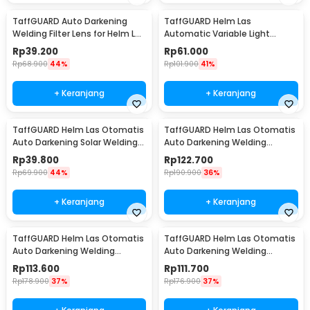
TaffGUARD Auto Darkening
TaffGUARD Helm Las
Welding Filter Lens for Helm Las
Automatic Variable Light
- TX500CF
Welding Mask Cap Shield -
Rp
39.200
Rp
61.000
HJ30
Rp
68.900
44%
Rp
101.900
41%
+ Keranjang
+ Keranjang
TaffGUARD Helm Las Otomatis
TaffGUARD Helm Las Otomatis
Auto Darkening Solar Welding
Auto Darkening Welding
Helmet - HJ19
Helmet - HW10
Rp
39.800
Rp
122.700
Rp
69.900
44%
Rp
190.900
36%
+ Keranjang
+ Keranjang
TaffGUARD Helm Las Otomatis
TaffGUARD Helm Las Otomatis
Auto Darkening Welding
Auto Darkening Welding
Helmet - HW12
Helmet Terminator - HW12
Rp
113.600
Rp
111.700
Rp
178.900
37%
Rp
176.900
37%