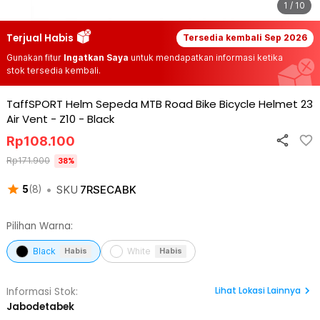
1 / 10
Terjual Habis
Tersedia kembali
Sep 2026
Gunakan fitur
Ingatkan Saya
untuk mendapatkan informasi ketika
stok tersedia kembali.
TaffSPORT Helm Sepeda MTB Road Bike Bicycle Helmet 23
Air Vent - Z10
-
Black
Rp
108.100
Rp
171.900
38
%
•
SKU
7RSECABK
5
(
8
)
Pilihan Warna:
Black
White
Habis
Habis
Lihat
Lokasi Lainnya
Informasi Stok:
Jabodetabek