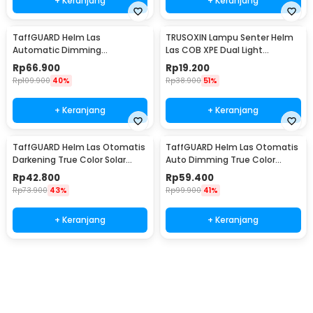
+ Keranjang
+ Keranjang
TaffGUARD Helm Las
TRUSOXIN Lampu Senter Helm
Automatic Dimming
Las COB XPE Dual Light
Protective Welding with
Rechargeable - TR35
Rp
66.900
Rp
19.200
Headlamp - HJ10
Rp
109.900
40%
Rp
38.900
51%
+ Keranjang
+ Keranjang
TaffGUARD Helm Las Otomatis
TaffGUARD Helm Las Otomatis
Darkening True Color Solar
Auto Dimming True Color
Welding Mask - HJ28
Welding Mask LED - HF28
Rp
42.800
Rp
59.400
Rp
73.900
43%
Rp
99.900
41%
+ Keranjang
+ Keranjang
Ingatkan Saya