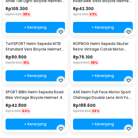
Anak Tail Light Bicycle Helmet
Road Bike Visor Bicycle Helmet
14 Air Vent - K10
4 Air Vent - U10
Rp
105.300
Rp
42.300
Rp
167.900
38%
Rp
73.900
43%
+ Keranjang
+ Keranjang
TaffSPORT Helm Sepeda MTB
NOPNOG Helm Sepeda Skuter
Standard Vers Bicycle Helmet
Retro Vintage Catok Motor
19 Air Vent - Z20
Bicycle Helmet - U15
Rp
90.900
Rp
75.100
Rp
130.900
31%
Rp
120.900
38%
+ Keranjang
+ Keranjang
SPORT BIBU Helm Sepeda Road
AXK Helm Full Face Motor Sport
Bike Vintage Bicycle Helmet 4
Olahraga Double Lens Anti Fog
Air Vents - U20
Motocycle - A557
Rp
42.800
Rp
198.600
Rp
75.900
44%
Rp
298.900
34%
+ Keranjang
+ Keranjang