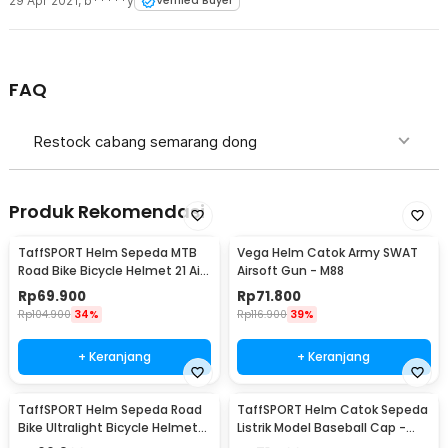
29 Apr 2021
,
b*****y
Verified Buyer
FAQ
Restock cabang semarang dong
Produk Rekomendasi
TaffSPORT Helm Sepeda MTB
Vega Helm Catok Army SWAT
Road Bike Bicycle Helmet 21 Air
Airsoft Gun - M88
Vent - X10
Rp
69.900
Rp
71.800
Rp
104.900
34%
Rp
116.900
39%
+ Keranjang
+ Keranjang
TaffSPORT Helm Sepeda Road
TaffSPORT Helm Catok Sepeda
Bike Ultralight Bicycle Helmet
Listrik Model Baseball Cap -
18 Air Vent - X40
U25