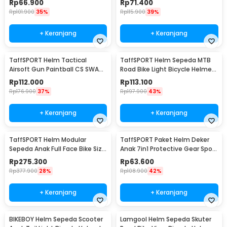
Rp
66.900
Rp
71.400
Rp
101.900
35%
Rp
115.900
39%
+ Keranjang
+ Keranjang
TaffSPORT Helm Tactical
TaffSPORT Helm Sepeda MTB
Airsoft Gun Paintball CS SWAT
Road Bike Light Bicycle Helmet
Helmet - MICH2000
19 Air Vent - X15
Rp
112.000
Rp
113.100
Rp
176.900
37%
Rp
197.900
43%
+ Keranjang
+ Keranjang
TaffSPORT Helm Modular
TaffSPORT Paket Helm Deker
Sepeda Anak Full Face Bike Size
Anak 7in1 Protective Gear Sport
S - K20
Activity - K25
Rp
275.300
Rp
63.600
Rp
377.900
28%
Rp
108.900
42%
+ Keranjang
+ Keranjang
BIKEBOY Helm Sepeda Scooter
Lamgool Helm Sepeda Skuter