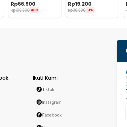
Protective Welding with
Light Rechargeable - TR35
Rp
66.900
Rp
19.200
Headlamp - HJ10
Rp
109.900
Rp
38.900
40%
51%
ook
Ikuti Kami
Tiktok
Instagram
Facebook