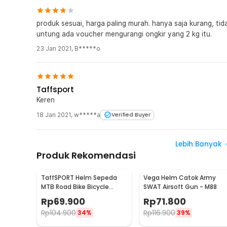
produk sesuai, harga paling murah. hanya saja kurang, tidak
untung ada voucher mengurangi ongkir yang 2 kg itu.
23 Jan 2021
,
B*****o
Taffsport
Keren
18 Jan 2021
,
w*****a
Verified Buyer
Lebih Banyak
Produk Rekomendasi
TaffSPORT Helm Sepeda
Vega Helm Catok Army
MTB Road Bike Bicycle
SWAT Airsoft Gun - M88
Helmet 21 Air Vent - X10
Rp
69.900
Rp
71.800
Rp
104.900
Rp
116.900
34%
39%