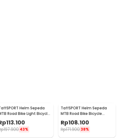
TaffSPORT Helm Sepeda
TaffSPORT Helm Sepeda
MTB Road Bike Light Bicycle
MTB Road Bike Bicycle
Helmet 19 Air Vent - X15
Helmet 23 Air Vent - Z10
Rp
113.100
Rp
108.100
Rp
197.900
Rp
171.900
43%
38%