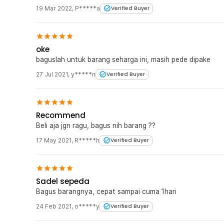
19 Mar 2022
,
P*****a
Verified Buyer
berada dalam kondisi yang bersih dan higienis.
Kelengkapan Produk
oke
Rincian yang Anda dapatkan untuk pembelian produk ini
baguslah untuk barang seharga ini, masih pede dipake
1 x TaffSPORT Helm Sepeda Road Bike Ultralight Bicy
27 Jul 2021
,
y*****n
Verified Buyer
Recommend
Beli aja jgn ragu, bagus nih barang ??
17 May 2021
,
R*****h
Verified Buyer
Sadel sepeda
Bagus barangnya, cepat sampai cuma 1hari
24 Feb 2021
,
o*****y
Verified Buyer