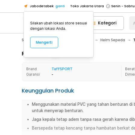
Jabodetabek
ganti
Toko Jakarta Utara
Toko Tangerang
Kategori
A
Silakan ubah lokasi store sesuai
Toko Cikupa
dengan lokasi Anda.
Pick n Go Jakarta Barat
Senin - J
Sport & Outdoor
Olahraga Sepeda
Helm Sepeda
Mengerti
Pick n Go Bekasi
Senin - Jumat (08
Pick n Go Depok
Senin - Jumat (08
Rincian Produk
Toko Jakarta Pusat
Senin - Sabtu
Brand
TaffSPORT
Berat
Toko Jakarta Barat
Senin - Sabtu
Garansi
-
Dime
Toko Jakarta Utara
Toko Tangerang
Keunggulan Produk
Toko Cikupa
Menggunakan material PVC yang tahan benturan di b
Pick n Go Jakarta Barat
Senin - J
untuk menyerap benturan.
Pick n Go Bekasi
Senin - Jumat (08
Jaga kepala tetap adem tanpa rasa gerah karena dibe
Pick n Go Depok
Senin - Jumat (08
Bersepeda tetap kencang tanpa hambatan berkat de