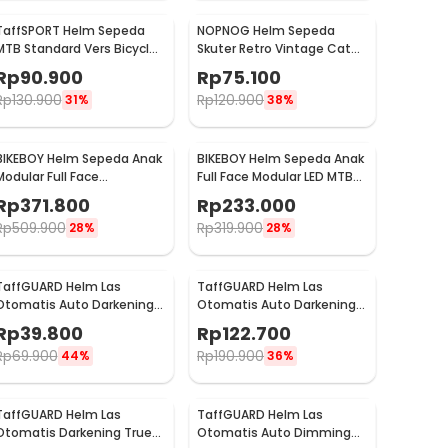
TaffSPORT Helm Sepeda
NOPNOG Helm Sepeda
MTB Standard Vers Bicycle
Skuter Retro Vintage Catok
Helmet 19 Air Vent - Z20
Motor Bicycle Helmet - U15
Rp
90.900
Rp
75.100
Rp
130.900
Rp
120.900
31%
38%
BIKEBOY Helm Sepeda Anak
BIKEBOY Helm Sepeda Anak
Modular Full Face
Full Face Modular LED MTB
Detachable MTB
Skateboard - K24
Rp
371.800
Rp
233.000
Skateboard - K22
Rp
509.900
Rp
319.900
28%
28%
TaffGUARD Helm Las
TaffGUARD Helm Las
Otomatis Auto Darkening
Otomatis Auto Darkening
Solar Welding Helmet -
Welding Helmet - HW10
Rp
39.800
Rp
122.700
HJ19
Rp
69.900
Rp
190.900
44%
36%
TaffGUARD Helm Las
TaffGUARD Helm Las
Otomatis Darkening True
Otomatis Auto Dimming