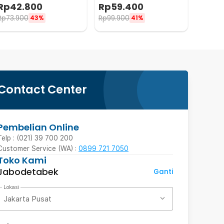
Color Solar Welding Mask -
True Color Welding Mask
Rp
42.800
Rp
59.400
HJ28
LED - HF28
Rp
73.900
Rp
99.900
43%
41%
Contact Center
Pembelian Online
Telp : (021) 39 700 200
Customer Service (WA) :
0899 721 7050
Toko Kami
Jabodetabek
Ganti
Lokasi
Jakarta Pusat