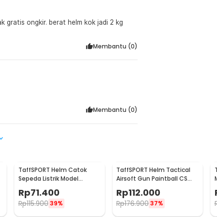
 gratis ongkir. berat helm kok jadi 2 kg
Membantu (
0
)
Membantu (
0
)
TaffSPORT Helm Catok
TaffSPORT Helm Tactical
Sepeda Listrik Model
Airsoft Gun Paintball CS
Baseball Cap - U25
SWAT Helmet - MICH2000
Rp
71.400
Rp
112.000
Rp
115.900
Rp
176.900
39%
37%