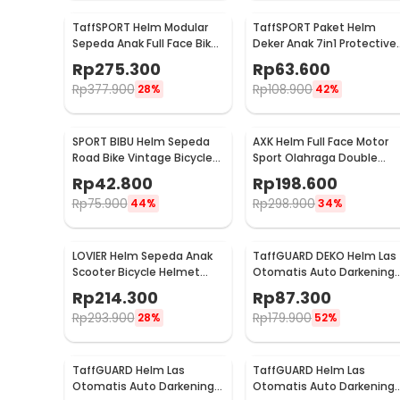
TaffSPORT Helm Modular
TaffSPORT Paket Helm
Sepeda Anak Full Face Bike
Deker Anak 7in1 Protective
Size S - K20
Gear Sport Activity - K25
Rp
275.300
Rp
63.600
Rp
377.900
Rp
108.900
28%
42%
SPORT BIBU Helm Sepeda
AXK Helm Full Face Motor
Road Bike Vintage Bicycle
Sport Olahraga Double
Helmet 4 Air Vents - U20
Lens Anti Fog Motocycle -
Rp
42.800
Rp
198.600
A557
Rp
75.900
Rp
298.900
44%
34%
LOVIER Helm Sepeda Anak
TaffGUARD DEKO Helm Las
Scooter Bicycle Helmet
Otomatis Auto Darkening
Outdoor Sports - K50
Welding Helmet - HW24
Rp
214.300
Rp
87.300
Rp
293.900
Rp
179.900
28%
52%
TaffGUARD Helm Las
TaffGUARD Helm Las
Otomatis Auto Darkening
Otomatis Auto Darkening