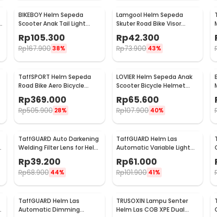
BIKEBOY Helm Sepeda
Lamgool Helm Sepeda
Scooter Anak Tail Light
Skuter Road Bike Visor
Bicycle Helmet 14 Air Vent -
Bicycle Helmet 4 Air Vent -
Rp
105.300
Rp
42.300
K10
U10
Rp
167.900
Rp
73.900
38%
43%
TaffSPORT Helm Sepeda
LOVIER Helm Sepeda Anak
Road Bike Aero Bicycle
Scooter Bicycle Helmet
Helmet 14 Air Vent - Z25
Outdoor Sports - K20
Rp
369.000
Rp
65.600
Rp
505.900
Rp
107.900
28%
40%
TaffGUARD Auto Darkening
TaffGUARD Helm Las
Welding Filter Lens for Helm
Automatic Variable Light
Las - TX500CF
Welding Mask Cap Shield -
Rp
39.200
Rp
61.000
HJ30
Rp
68.900
Rp
101.900
44%
41%
TaffGUARD Helm Las
TRUSOXIN Lampu Senter
Automatic Dimming
Helm Las COB XPE Dual