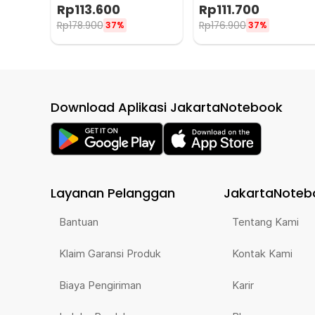
Welding Helmet - HW12
Welding Helmet
Rp
113.600
Rp
111.700
Terminator - HW12
Rp
178.900
Rp
176.900
37%
37%
Download Aplikasi JakartaNotebook
Layanan Pelanggan
JakartaNoteb
Bantuan
Tentang Kami
Klaim Garansi Produk
Kontak Kami
Biaya Pengiriman
Karir