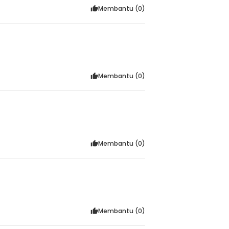
Membantu (
0
)
:
cle Helmet 18 Air Vent - X40
Membantu (
0
)
Membantu (
0
)
Membantu (
0
)