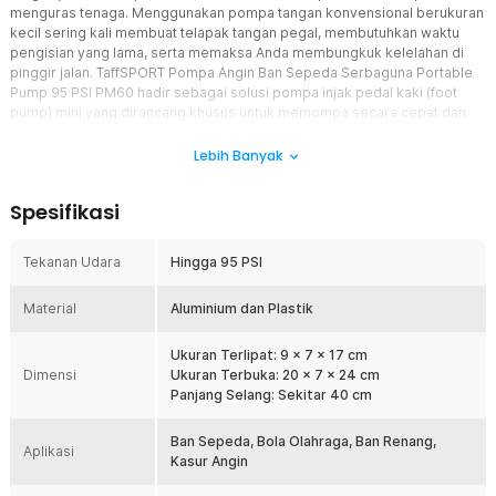
menguras tenaga. Menggunakan pompa tangan konvensional berukuran
kecil sering kali membuat telapak tangan pegal, membutuhkan waktu
pengisian yang lama, serta memaksa Anda membungkuk kelelahan di
pinggir jalan. TaffSPORT Pompa Angin Ban Sepeda Serbaguna Portable
Pump 95 PSI PM60 hadir sebagai solusi pompa injak pedal kaki (foot
pump) mini yang dirancang khusus untuk memompa secara cepat dan
efisien. Memadukan bodi aluminium tebal yang kokoh dengan tekanan
udara hingga 95 PSI, selang lentur sepanjang 40 cm, serta ukuran terlipat
Lebih Banyak
yang sangat ringkas (9 x 7 x 17 cm), alat ini mempermudah Anda mengisi
angin ban sepeda, bola olahraga, hingga mainan air tanpa perlu
Spesifikasi
bersusah payah. Sangat direkomendasikan bagi Anda para pesepeda
harian, penggemar aktivitas outdoor, hingga pemilik kendaraan yang
mendambakan pompa portabel serbaguna yang hemat tempat dan
Tekanan Udara
Hingga 95 PSI
gampang dibawa ke mana saja.
Material
Aluminium dan Plastik
Fitur
Bodi Ringkas dengan Performa Tekanan Udara Tinggi 95 PSI
Ukuran Terlipat: 9 x 7 x 17 cm
Dimensi
Menikmati kemudahan memompa ban sepeda dengan performa
Ukuran Terbuka: 20 x 7 x 24 cm
setara pompa lantai besar kini menjadi kenyamanan nyata yang
Panjang Selang: Sekitar 40 cm
dapat Anda rasakan di mana saja. Pompa angin mini dari TaffSPORT
ini dirancang secara presisi sehingga sanggup menghasilkan
Ban Sepeda, Bola Olahraga, Ban Renang,
Aplikasi
tekanan angin bertenaga hingga 95 PSI meskipun bentuk fisiknya
Kasur Angin
sangat ringkas. Ukurannya yang kompak mempermudah Anda
menyimpannya di dalam tas kantong sepeda tanpa menambah