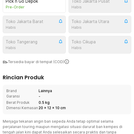
Pick n Go Depok
Toko Jakarta Pusat
Pre-Order
Habis
Toko Jakarta Barat
Toko Jakarta Utara
Habis
Habis
Toko Tangerang
Toko Cikupa
Habis
Habis
Tersedia bayar di tempat (COD)
Rincian Produk
Brand
Lainnya
Garansi
-
Berat Produk
0.5 kg
Dimensi Kemasan
20
x
12
x
10
cm
Menjaga tekanan angin ban sepeda Anda tetap optimal selama
perjalanan touring maupun mengatasi situasi darurat ban kempes di
tengah jalan kini dapat Anda selesaikan secara praktis dan tanpa