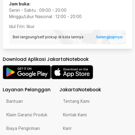
Jam buka:
Senin - Sabtu
:
09:00
-
20:00
Minggu/Libur Nasional
:
12:00
-
20:00
Idul Fitri
: libur
Selengkapnya
Beli langsung/self pickup di kota lainnya
Download Aplikasi JakartaNotebook
Layanan Pelanggan
JakartaNotebook
Bantuan
Tentang Kami
Klaim Garansi Produk
Kontak Kami
Biaya Pengiriman
Karir