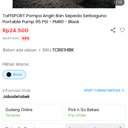
1 / 10
TaffSPORT Pompa Angin Ban Sepeda Serbaguna
Portable Pump 95 PSI - PM60
-
Black
Rp
24.500
Rp
47.900
49
%
Belum ada ulasan
•
SKU
7CRS1HBK
Pilihan Warna:
Black
Lihat
1
Lokasi Lainnya
Informasi Stok:
Jabodetabek
Gudang Online
Pick n Go Bekasi
Tersedia
Pre-Order