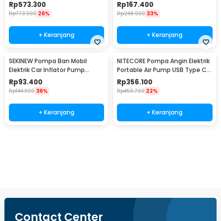
2.7 kPa - AP05C
Rp
573.300
Rp
167.400
Rp
773.900
26%
Rp
248.900
33%
+ Keranjang
+ Keranjang
SEKINEW Pompa Ban Mobil
NITECORE Pompa Angin Elektrik
Elektrik Car Inflator Pump
Portable Air Pump USB Type C
Portable 1200mAh - GZ000066
2.8 kPa - AP01
Rp
93.400
Rp
356.100
Rp
144.900
36%
Rp
455.700
22%
+ Keranjang
+ Keranjang
Beli Sekarang
Contact Center