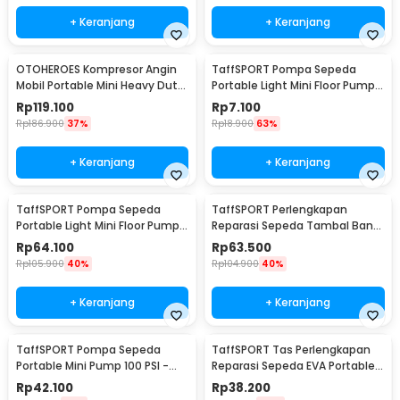
+ Keranjang
+ Keranjang
OTOHEROES Kompresor Angin
TaffSPORT Pompa Sepeda
Mobil Portable Mini Heavy Duty
Portable Light Mini Floor Pump
12V 150 PSI
Aluminium - PM02
Rp
119.100
Rp
7.100
Rp
186.900
37%
Rp
18.900
63%
+ Keranjang
+ Keranjang
TaffSPORT Pompa Sepeda
TaffSPORT Perlengkapan
Portable Light Mini Floor Pump
Reparasi Sepeda Tambal Ban
160 PSI - PM50
16 in 1 - PP06S
Rp
64.100
Rp
63.500
Rp
105.900
40%
Rp
104.900
40%
+ Keranjang
+ Keranjang
TaffSPORT Pompa Sepeda
TaffSPORT Tas Perlengkapan
Portable Mini Pump 100 PSI -
Reparasi Sepeda EVA Portable
PP07
Size L - PP08S
Rp
42.100
Rp
38.200