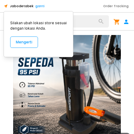
Jabodetabek
ganti
Order Tracking
Alat Kopi
Silakan ubah lokasi store sesuai
dengan lokasi Anda.
Mengerti