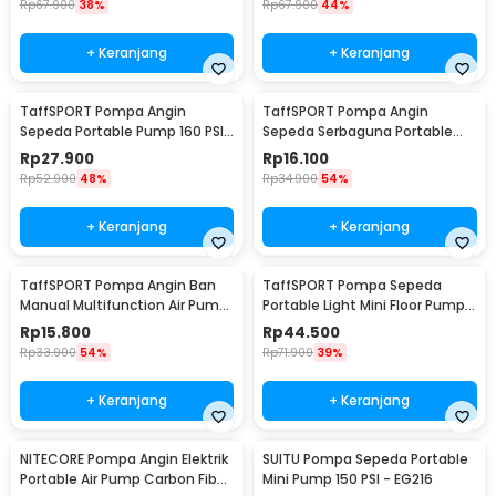
Rp
67.900
38%
Rp
67.900
44%
+ Keranjang
+ Keranjang
TaffSPORT Pompa Angin
TaffSPORT Pompa Angin
Sepeda Portable Pump 160 PSI
Sepeda Serbaguna Portable
with Gauge - PM55
Pump 120 PSI - PM40
Rp
27.900
Rp
16.100
Rp
52.900
48%
Rp
34.900
54%
+ Keranjang
+ Keranjang
TaffSPORT Pompa Angin Ban
TaffSPORT Pompa Sepeda
Manual Multifunction Air Pump
Portable Light Mini Floor Pump
120 PSI - PM12
160 PSI - PM90
Rp
15.800
Rp
44.500
Rp
33.900
54%
Rp
71.900
39%
+ Keranjang
+ Keranjang
NITECORE Pompa Angin Elektrik
SUITU Pompa Sepeda Portable
Portable Air Pump Carbon Fiber
Mini Pump 150 PSI - EG216