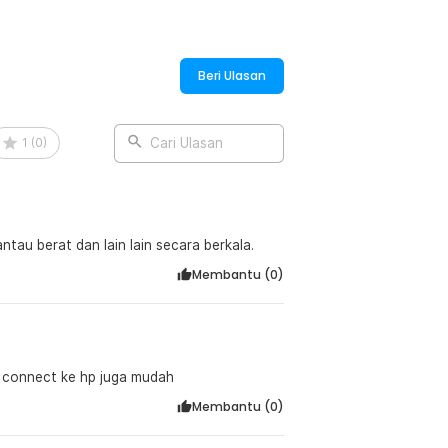
Beri Ulasan
1
(
0
)
Cari Ulasan
au berat dan lain lain secara berkala.
Membantu (
0
)
, connect ke hp juga mudah
Membantu (
0
)