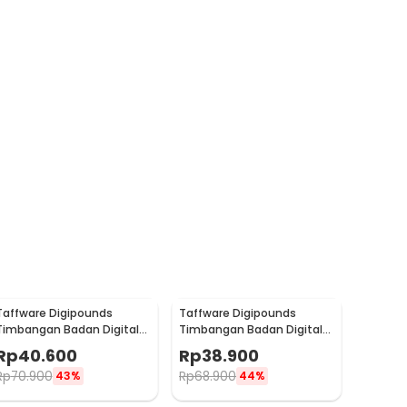
Taffware Digipounds
Taffware Digipounds
Timbangan Badan Digital
Timbangan Badan Digital
Scale Battery 0.05kg 180kg
Scale Battery 0.05kg 180kg
Rp
40.600
Rp
38.900
- BT-986
- SC-01
Rp
70.900
Rp
68.900
43%
44%