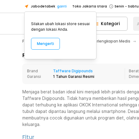
Jabodetabek
ganti
Toko Jakarta Utara
Toko Tangerang
Kategori
A
Silakan ubah lokasi store sesuai
Toko Cikupa
dengan lokasi Anda.
Pick n Go Jakarta Barat
Senin - J
Fashion, Make Up & Beauty Care
Perlengkapan Medis
Mengerti
Pick n Go Bekasi
Senin - Jumat (08
Pick n Go Depok
Senin - Jumat (08
Rincian Produk
Toko Jakarta Pusat
Senin - Sabtu
Brand
Taffware Digipounds
Berat
Toko Jakarta Barat
Senin - Sabtu
Garansi
1 Tahun Garansi Resmi
Dime
Toko Jakarta Utara
Toko Tangerang
Menjaga berat badan ideal kini menjadi lebih praktis deng
Taffware Digipounds. Tidak hanya memberikan hasil pengu
Toko Cikupa
dapat terhubung ke aplikasi OKOK International sehingga 
Pick n Go Jakarta Barat
Senin - J
tubuh dapat dipantau langsung melalui smartphone. Des
membuatnya cocok digunakan untuk program diet, olahr
Pick n Go Bekasi
Senin - Jumat (08
keluarga.
Pick n Go Depok
Senin - Jumat (08
Fitur