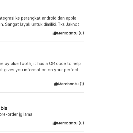
erintegrasi ke perangkat android dan apple
. Sangat layak untuk dimiliki. Tks Jaknot
Membantu (
0
)
ne by blue tooth, it has a QR code to help
 it gives you information on your perfect
weight at the moment, these scales will help
ce from Jaknote.
Membantu (
1
)
bis
pre-order jg lama
Membantu (
0
)