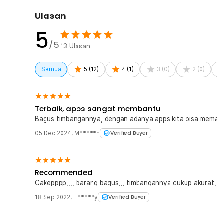
Ulasan
5
/5
13
Ulasan
Semua
5
(
12
)
4
(
1
)
3
(
0
)
2
(
0
)
Terbaik, apps sangat membantu
Bagus timbangannya, dengan adanya apps kita bisa memant
05 Dec 2024
,
M*****h
Verified Buyer
Recommended
Cakepppp,,,, barang bagus,,, timbangannya cukup akurat
18 Sep 2022
,
H*****y
Verified Buyer