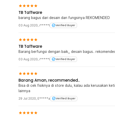
TB Taffware
barang bagus dari desain dan fungsinya REKOMENDED
03 Aug 2020
,
i*****l
Verified Buyer
TB Taffware
Barang berfungsi dengan baik,, desain bagus.. rekomen
03 Aug 2020
,
i*****l
Verified Buyer
Barang Aman, recommended..
Bisa di cek fisiknya di store dulu, kalau ada kerusakan ket
lainnya
29 Jul 2020
,
E*****a
Verified Buyer