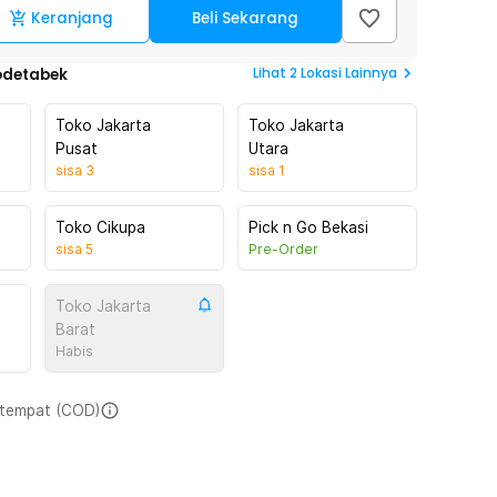
Keranjang
Beli Sekarang
Lihat
2
Lokasi Lainnya
odetabek
Toko Jakarta
Toko Jakarta
Pusat
Utara
sisa
3
sisa
1
Toko Cikupa
Pick n Go Bekasi
sisa
5
Pre-Order
Toko Jakarta
Barat
Habis
i tempat (COD)