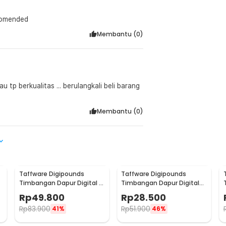
ecomended
Membantu (
0
)
u tp berkualitas ... berulangkali beli barang
Membantu (
0
)
Taffware Digipounds
Taffware Digipounds
Timbangan Dapur Digital 6
Timbangan Dapur Digital
Satuan 1kg 0.1g - i2000
5kg 1g Kitchen Scale LCD -
Rp
49.800
Rp
28.500
B05
Rp
83.900
Rp
51.900
41%
46%