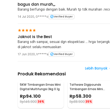
bagus dan murah,,,
Barang berfungsi dengan baik. Murah tp tdk murahan .r
14 Jul 2020
,
G*****o
Verified Buyer
Jaknot is the Best
Barang sdh sampai, sesuai dgn ekspektasi ... hrga terjangka
di jaknot selalu memuaskan
17 Jun 2020
,
h*****a
Verified Buyer
Lebih Banyak
Produk Rekomendasi
5KW Timbangan Emas Mini
Taffware Digipounds
Digital Multifungsi 3kg 0.1g
Timbangan Emas Mini
Digital Multifungsi 500g
Rp
94.100
Rp
58.300
0.1g - EK518
Rp
146.900
Rp
88.900
36%
35%