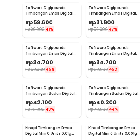
Taffware Digipounds
Taffware Digipounds
Timbangan Emas Digital
Timbangan Emas Digital
Mini 7 Units 0.01g 500g -
Mini 5 Units 0.01g 200g -
Rp
59.600
Rp
31.800
UF200H
MH-200
Rp
99.900
Rp
58.900
41%
47%
Taffware Digipounds
Taffware Digipounds
Timbangan Emas Digital
Timbangan Emas Digital
Mini 7 Units 0.01g 500g -
Mini 7 Units 0.01g 200g -
Rp
34.700
Rp
34.700
SC-13 / VSW0083
SC-13 / VSW0083
Rp
62.900
Rp
62.900
45%
45%
Taffware Digipounds
Taffware Digipounds
Timbangan Badan Digital
Timbangan Badan Digital
Scale Battery 0.05kg 180kg
Scale Battery 0.05kg 180kg
Rp
42.100
Rp
40.300
- SC-12
- SC-15
Rp
72.900
Rp
70.900
43%
44%
Kinopi Timbangan Emas
Kinopi Timbangan Emas
Digital Mini 6 Units 0.01g
Digital Mini 6 Units 0.001g
200g - CX-129
50g - CT-33