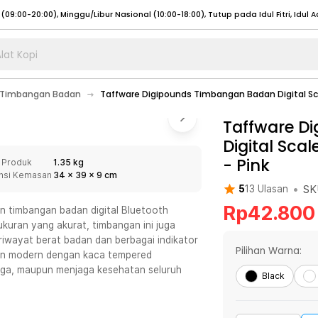
lat Kopi
umat (07:00 - 20:00), Sabtu - Minggu (08:00 - 20:00), Tutup pada Idul Fitri
Sele
Timbangan Badan
Taffware Digipounds Timbangan Badan Digital Sca
:00 - 20:00), Sabtu - Minggu/ Libur Nasional (08:00 - 17:00)
Selengkapnya
:00 - 20:00), Sabtu - Minggu/ Libur Nasional (08:00 - 17:00)
Taffware D
Selengkapnya
Digital Sca
 (09:00-20:00), Minggu/Libur Nasional (12:00-20:00), Tutup pada Idul Fitri
Sele
-
Pink
 Produk
1.35 kg
 (09:00-20:00), Minggu/Libur Nasional (12:00-20:00), Tutup pada Idul Fitri
Sele
nsi Kemasan
34
x
39
x
9
cm
•
SK
5
13
Ulasan
Rp
42.800
an timbangan badan digital Bluetooth
kuran yang akurat, timbangan ini juga
riwayat berat badan dan berbagai indikator
umat (07:00 - 20:00), Sabtu - Minggu (08:00 - 20:00), Tutup pada Idul Fitri
Sele
Pilihan Warna:
ain modern dengan kaca tempered
aga, maupun menjaga kesehatan seluruh
:00 - 20:00), Sabtu - Minggu/ Libur Nasional (08:00 - 17:00)
Selengkapnya
Black
:00 - 20:00), Sabtu - Minggu/ Libur Nasional (08:00 - 17:00)
Selengkapnya