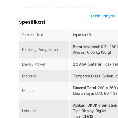
Sensor Presisi untuk Pengukuran Akurat
Menggunakan sensor digital berkualitas tinggi yang m
Lebih Banyak
konsisten hingga kapasitas 180 kg. Tingkat akurasi 0
Spesifikasi
perubahan berat badan secara lebih detail dari waktu k
sangat cocok digunakan untuk kebutuhan pemantauan
Satuan Ukur
kg atau LB
kebugaran.
Sinkronisasi Bluetooth ke Smartphone
Berat Maksimal: 0.2 - 180 
Rentang Pengukuran
Dilengkapi koneksi Bluetooth yang memungkinkan timb
Akurasi: 0.05 kg (50 g)
International pada smartphone Android maupun iPhone.
otomatis sehingga riwayat berat badan mudah dipantau 
Daya / Power
2 x AAA (Baterai Tidak T
mencatat hasil secara manual karena seluruh data terdo
Pantau Komposisi Tubuh Lebih Lengkap
Material
Tempered Glass, Silikon, 
Selain mengukur berat badan, aplikasi juga dapat menam
BMI, persentase lemak tubuh, massa otot, kadar air, ser
Dimensi Total: 260 x 260
Dimensi
aplikasi. Seluruh data ditampilkan dalam satu platform
Ukuran layar LCD: 60 x 2
lebih mudah dianalisis. Fitur ini sangat membantu bagi
olahraga, maupun pola hidup sehat.
Aplikasi: OKOK Internation
Lain-lain
Tipe Display: Digital
Fitur Pengukur Suhu Ruangan
Tipe: CF912