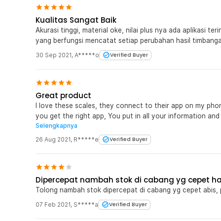
Kualitas Sangat Baik
Akurasi tinggi, material oke, nilai plus nya ada aplikasi t
yang berfungsi mencatat setiap perubahan hasil timbangan
30 Sep 2021
,
A*****o
Verified Buyer
Great product
I love these scales, they connect to their app on my pho
you get the right app, You put in all your information and
Selengkapnya
weight, I'm actively exercising and trying to loose some 
me do this. Highly recommended product, and a great pri
26 Aug 2021
,
R*****e
Verified Buyer
Dipercepat nambah stok di cabang yg cepet ha
Tolong nambah stok dipercepat di cabang yg cepet abis, 
07 Feb 2021
,
S*****a
Verified Buyer