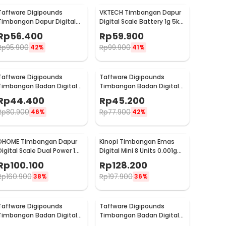
Taffware Digipounds
VKTECH Timbangan Dapur
Timbangan Dapur Digital
Digital Scale Battery 1g 5kg
Scale Battery 1g 10kg - Z3S
- CK10A
Rp
56.400
Rp
59.900
Rp
95.900
Rp
99.900
42%
41%
Taffware Digipounds
Taffware Digipounds
Timbangan Badan Digital
Timbangan Badan Digital
Scale Rechargeable 180kg -
Scale Rechargeable 180kg -
Rp
44.400
Rp
45.200
SC-12U
SC-15U
Rp
80.900
Rp
77.900
46%
42%
DHOME Timbangan Dapur
Kinopi Timbangan Emas
Digital Scale Dual Power 1g
Digital Mini 8 Units 0.001g
15kg - JJ210
50g - TL-128
Rp
100.100
Rp
128.200
Rp
160.900
Rp
197.900
38%
36%
Taffware Digipounds
Taffware Digipounds
Timbangan Badan Digital
Timbangan Badan Digital
Scale Battery 0.05kg 180kg
Scale Rechargeable 180kg -