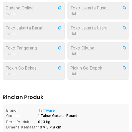
Gudang Online
Toko Jakarta Pusat
Habis
Habis
Toko Jakarta Barat
Toko Jakarta Utara
Habis
Habis
Toko Tangerang
Toko Cikupa
Habis
Habis
Pick n Go Bekasi
Pick n Go Depok
Habis
Habis
Rincian Produk
Brand
Taffware
Garansi
1 Tahun Garansi Resmi
Berat Produk
0.13 kg
Dimensi Kemasan
10
x
3
x
8
cm