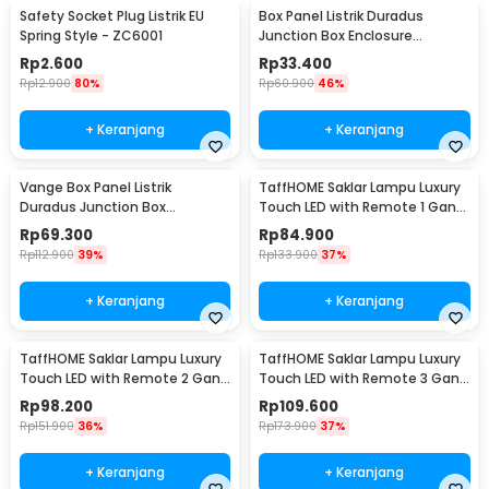
Safety Socket Plug Listrik EU
Box Panel Listrik Duradus
Spring Style - ZC6001
Junction Box Enclosure
Waterproof 158x90mm - B1589
Rp
2.600
Rp
33.400
Rp
12.900
80%
Rp
60.900
46%
+ Keranjang
+ Keranjang
Vange Box Panel Listrik
TaffHOME Saklar Lampu Luxury
Duradus Junction Box
Touch LED with Remote 1 Gang
Waterproof 238x160x90mm -
- XJG-DH001
Rp
69.300
Rp
84.900
VG-I01
Rp
112.900
39%
Rp
133.900
37%
+ Keranjang
+ Keranjang
TaffHOME Saklar Lampu Luxury
TaffHOME Saklar Lampu Luxury
Touch LED with Remote 2 Gang
Touch LED with Remote 3 Gang
- XJG-DH001
- XJG-DH001
Rp
98.200
Rp
109.600
Rp
151.900
36%
Rp
173.900
37%
+ Keranjang
+ Keranjang