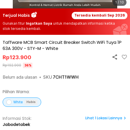
1 / 10
Terjual Habis
Tersedia kembali
Sep 2026
Gunakan fitur
Ingatkan Saya
untuk mendapatkan informasi ketika
stok tersedia kembali.
Taffware MCB Smart Circuit Breaker Switch WiFi Tuya 1P
63A 300V - STY-M
-
White
Rp
123.900
Rp
192.900
36
%
Belum ada ulasan
•
SKU
7CHT1WWH
Pilihan Warna:
White
Habis
Lihat
1
Lokasi Lainnya
Informasi Stok:
Jabodetabek