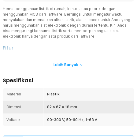
Hemat penggunaan listrik di rumah, kantor, atau pabrik dengan
menggunakan MCB dari Taffware. Berfungsi untuk mengatur waktu
menyalakan dan mematikan aliran listrik, alat ini cocok untuk Anda yang
harus menggunakan alat elektronik dengan durasi tertentu. Kini Anda
bisa mengurangi konsumsi listrik serta memperpanjang usia alat
elektronik hanya dengan satu produk dari Taffware!
Fitur
Kontrol Penggunaan Listrik
Lebih Banyak
Anda bisa saja mematikan penggunaan listrik secara manual, tetapi
cara tersebut pastinya merepotkan. Itulah mengapa Anda
membutuhkan MCB yang akan bekerja secara otomatis untuk
Spesifikasi
memutus atau mengalirkan listrik ke perangkat elektronik. Cara ini
tentunya lebih efisien dan konsisten dibanding harus menyetel
alarm secara manual.
Material
Plastik
3 Mode Penggunaan
Dimensi
MCB dari Taffware hadir dengan 3 mode penggunaan yang praktis,
82 x 67 x 18 mm
yakni mode timer, mode countdown, dan mode cycling time.
Gunakan mode timer untuk menyalakan alat elektronik pada jam
Voltase
90-300 V, 50-60 Hz, 1-63 A
tertentu, mode countdown untuk listrik dengan penghitungan
mundur, dan cycling time untuk menyalakan alat elektronik pada jam
durasi pilihan. Cocok digunakan untuk Anda yang ingin menciptakan