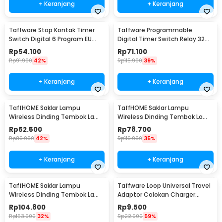
+ Keranjang
+ Keranjang
Taffware Stop Kontak Timer
Taffware Programmable
Switch Digital 6 Program EU
Digital Timer Switch Relay 32
Plug 16A 230V - W03
Program 220V - KG316T
Rp
54.100
Rp
71.100
Rp
91.900
42%
Rp
115.900
39%
+ Keranjang
+ Keranjang
TaffHOME Saklar Lampu
TaffHOME Saklar Lampu
Wireless Dinding Tembok Lamp
Wireless Dinding Tembok Lamp
Switch RF 433MHz 1 Gang 1
Switch RF 433MHz 2 Gang 2
Rp
52.500
Rp
78.700
Receiver - WHK01
Receiver - WHK01
Rp
89.900
42%
Rp
119.900
35%
+ Keranjang
+ Keranjang
TaffHOME Saklar Lampu
Taffware Loop Universal Travel
Wireless Dinding Tembok Lamp
Adaptor Colokan Charger
Switch RF 433MHz 3 Gang 3
Adapter 2500W - N16
Rp
104.800
Rp
9.500
Receiver - WHK01
Rp
153.900
32%
Rp
22.900
59%