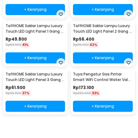
+ Keranjang
+ Keranjang
TaffHOME Saklar Lampu Luxury
TaffHOME Saklar Lampu Luxury
Touch LED Light Panel 1 Gang -
Touch LED Light Panel 2 Gang -
AO-001
AO-001
Rp
49.800
Rp
56.400
Rp
83.900
41%
Rp
95.900
42%
+ Keranjang
+ Keranjang
TaffHOME Saklar Lampu Luxury
Tuya Pengatur Gas Pintar
Touch LED Light Panel 3 Gang -
Smart WiFi Control Water Valve
AO-001
Gas Controller - YB5
Rp
61.500
Rp
173.100
Rp
96.900
37%
Rp
255.900
33%
+ Keranjang
+ Keranjang
Ingatkan Saya