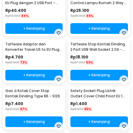
EU Plug dengan 2 USB Port -
Control Lampu Rumah 2 Way -
SCN2
YAM802
Rp
40.400
Rp
25.100
Rp
70.900
44%
Rp
48.900
49%
+ Keranjang
+ Keranjang
Taffware Adaptor dan
Taffware Stop Kontak Dinding
Konverter Travel US to EU Plug
2 Port USB Wall Socket 2.0A -
10A 250V 1 PCS - WN-20
ES-USB-2
Rp
4.700
Rp
18.100
Rp
16.900
73%
Rp
37.900
53%
+ Keranjang
+ Keranjang
Gao Ji Kotak Cover Stop
Safety Socket Plug Listrik
Kontak Dinding Type 86 - S126
Outlet Cover Child Proof EU 1
PCS
Rp
7.400
Rp
1.400
Rp
21.900
67%
Rp
8.900
85%
+ Keranjang
+ Keranjang