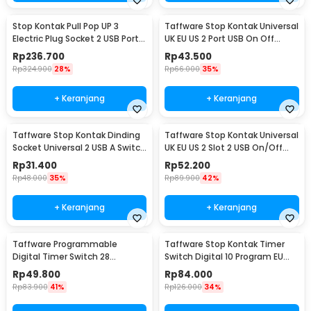
Stop Kontak Pull Pop UP 3
Taffware Stop Kontak Universal
Electric Plug Socket 2 USB Port
UK EU US 2 Port USB On Off
EU - PDU
Switch - LC-20
Rp
236.700
Rp
43.500
Rp
324.900
28%
Rp
66.000
35%
+ Keranjang
+ Keranjang
Taffware Stop Kontak Dinding
Taffware Stop Kontak Universal
Socket Universal 2 USB A Switch
UK EU US 2 Slot 2 USB On/Off
250V - LC-19
Switch - LC-86
Rp
31.400
Rp
52.200
Rp
48.000
35%
Rp
89.900
42%
+ Keranjang
+ Keranjang
Taffware Programmable
Taffware Stop Kontak Timer
Digital Timer Switch 28
Switch Digital 10 Program EU
Program 220V/25A(16A) -
Plug 16A 230V - KWE-TM02-EU
Rp
49.800
Rp
84.000
THC30A
Rp
83.900
41%
Rp
126.000
34%