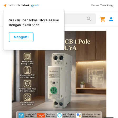
Jabodetabek
ganti
Order Tracking
Alat Kopi
Silakan ubah lokasi store sesuai
dengan lokasi Anda.
Mengerti