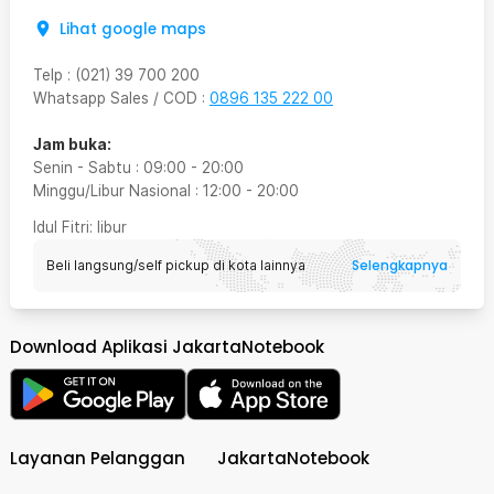
Lihat google maps
Telp
:
(021) 39 700 200
Whatsapp Sales / COD
:
0896 135 222 00
Jam buka:
Senin - Sabtu
:
09:00
-
20:00
Minggu/Libur Nasional
:
12:00
-
20:00
Idul Fitri
: libur
Selengkapnya
Beli langsung/self pickup di kota lainnya
Download Aplikasi JakartaNotebook
Layanan Pelanggan
JakartaNotebook