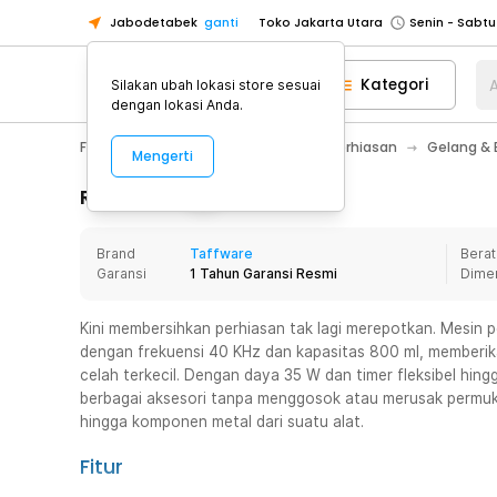
Jabodetabek
ganti
Toko Jakarta Utara
Toko Tangerang
Kategori
A
Silakan ubah lokasi store sesuai
Toko Cikupa
dengan lokasi Anda.
Pick n Go Jakarta Barat
Senin - J
Fashion, Make Up & Beauty Care
Perhiasan
Gelang & 
Mengerti
Pick n Go Bekasi
Senin - Jumat (08
Pick n Go Depok
Senin - Jumat (08
Rincian Produk
Toko Jakarta Pusat
Senin - Sabtu
Brand
Taffware
Berat
Toko Jakarta Barat
Senin - Sabtu
Garansi
1 Tahun Garansi Resmi
Dime
Toko Jakarta Utara
Toko Tangerang
Kini membersihkan perhiasan tak lagi merepotkan. Mesin pe
dengan frekuensi 40 KHz dan kapasitas 800 ml, memberi
Toko Cikupa
celah terkecil. Dengan daya 35 W dan timer fleksibel hing
Pick n Go Jakarta Barat
Senin - J
berbagai aksesori tanpa menggosok atau merusak permuk
hingga komponen metal dari suatu alat.
Pick n Go Bekasi
Senin - Jumat (08
Pick n Go Depok
Senin - Jumat (08
Fitur