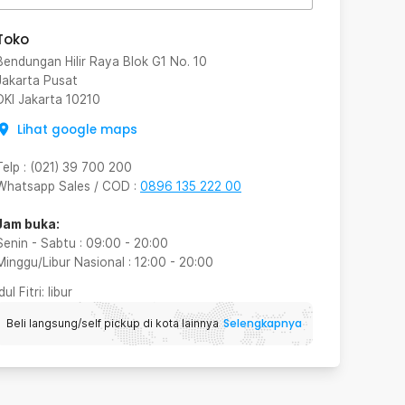
Toko
Bendungan Hilir Raya Blok G1 No. 10
Jakarta Pusat
DKI Jakarta
10210
Lihat google maps
Telp
:
(021) 39 700 200
Whatsapp Sales / COD
:
0896 135 222 00
Jam buka:
Senin - Sabtu
:
09:00
-
20:00
Minggu/Libur Nasional
:
12:00
-
20:00
Idul Fitri
: libur
Selengkapnya
Beli langsung/self pickup di kota lainnya