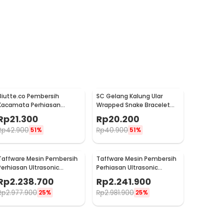
Biutte.co Pembersih
SC Gelang Kalung Ular
Kacamata Perhiasan
Wrapped Snake Bracelet
Vibration Cleaning Machine
Necklace Aluminium Alloy -
Rp
21.300
Rp
20.200
- WU-021
SC181
Rp
42.900
Rp
40.900
51%
51%
Taffware Mesin Pembersih
Taffware Mesin Pembersih
Perhiasan Ultrasonic
Perhiasan Ultrasonic
Heater Multifungsi 22L -
Cleaner 600W 30L - KZ-D30
Rp
2.238.700
Rp
2.241.900
KZ-D22
Rp
2.977.900
Rp
2.981.900
25%
25%