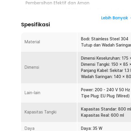
Pembersihan Efektif dan Aman
Frekuensi ultrasonic 40 KHz menghasilkan gelembung m
dan kotoran yang tersembunyi di sela perhiasan. Teknol
Lebih Banyak
menjaga permukaan emas, perak, hingga logam berlapis 
Spesifikasi
dibersihkan.
Kinerja Konsisten dan Efisien
Bodi: Stainless Steel 304
Material
Dengan konsumsi daya 35 W, mesin ini mampu memperta
Tutup dan Wadah Saringan:
pembersihan berlangsung. Tidak perlu menunggu lama, 
biarkan mesin bekerja secara otomatis untuk mengangk
Dimensi Keseluruhan: 175
Dimensi Tangki: 150 x 85
Timer Fleksibel hingga 10 Menit
Dimensi
Panjang Kabel: Sekitar 1.3
Anda bisa mengatur durasi pembersihan dari 0 hingga 1
Wadah Saringan: 140 x 8
yang dibersihkan. Pengaturan ini memberi Anda kontrol 
kacamata, jam tangan, maupun aksesori kecil lainnya ta
Power: 200 - 240 V 50 Hz
Lain-lain
Kapasitas Tangki Ideal
Tipe Plug: EU Plug (Wired)
Tangki berukuran 800 ml memungkinkan Anda membersihk
Ukurannya cukup lega untuk cincin, kacamata, kalung, h
Kapasitas Standar: 800 m
Kapasitas Tangki
menjadikannya solusi praktis dan hemat waktu.
Kapasitas Real: 600 ml
Tahan Lama dan Anti Bocor
Daya
Bagian dalam mesin menggunakan material stainless ste
Daya: 35 W