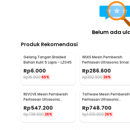
Belum ada ul
Produk Rekomendasi
Gelang Tangan Braided
WLKS Mesin Pembersih
Bahan Kulit 5 Lapis - LZ045
Perhiasan Ultrasonic Smar
Cleaner 500ml - WK-968
Rp
6.000
Rp
286.600
Rp
16.900
Rp
392.900
65%
28%
REVOVE Mesin Pembersih
Taffware Mesin Pembersih
Perhiasan Ultrasonic
Perhiasan Ultrasonic
Temperature Multifungsi 2L
Cleaner Multifungsi 3L -
Rp
547.200
Rp
748.700
- KZ-D2
KZ-D3
Rp
738.900
Rp
1.010.900
26%
26%