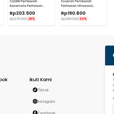
CLEANI Pembersih
Focenat Pembersih
Kacamata Perhiasan
Perhiasan Ultrasonic
Ultrasonic Cleaner 55kHz
Cleaner 49kHz 180ml - X88
Rp
203.500
Rp
190.800
450ml - MJ-50
Rp
278.900
Rp
288.900
28%
34%
ook
Ikuti Kami
Tiktok
Instagram
Facebook