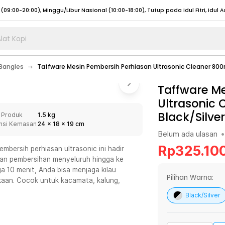
lat Kopi
umat (07:00 - 20:00), Sabtu - Minggu (08:00 - 20:00), Tutup pada Idul Fitri
Sele
Bangles
Taffware Mesin Pembersih Perhiasan Ultrasonic Cleaner 80
:00 - 20:00), Sabtu - Minggu/ Libur Nasional (08:00 - 17:00)
Selengkapnya
:00 - 20:00), Sabtu - Minggu/ Libur Nasional (08:00 - 17:00)
Taffware M
Selengkapnya
Ultrasonic 
 (09:00-20:00), Minggu/Libur Nasional (12:00-20:00), Tutup pada Idul Fitri
Sele
Black/Silver
 Produk
1.5 kg
 (09:00-20:00), Minggu/Libur Nasional (12:00-20:00), Tutup pada Idul Fitri
Sele
nsi Kemasan
24
x
18
x
19
cm
Belum ada ulasan
•
Rp
325.10
mbersih perhiasan ultrasonic ini hadir
kan pembersihan menyeluruh hingga ke
ga 10 menit, Anda bisa menjaga kilau
umat (07:00 - 20:00), Sabtu - Minggu (08:00 - 20:00), Tutup pada Idul Fitri
Sele
Pilihan Warna:
aan. Cocok untuk kacamata, kalung,
:00 - 20:00), Sabtu - Minggu/ Libur Nasional (08:00 - 17:00)
Selengkapnya
Black/Silver
:00 - 20:00), Sabtu - Minggu/ Libur Nasional (08:00 - 17:00)
Selengkapnya