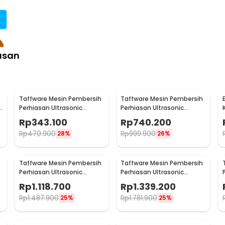
asan
Taffware Mesin Pembersih
Taffware Mesin Pembersih
t
Perhiasan Ultrasonic
Perhiasan Ultrasonic
Cleaner 35W 800ml -
Cleaner 120W 3L - KZ-D3
Rp
343.100
Rp
740.200
GA008
Rp
470.900
Rp
999.900
28%
26%
Taffware Mesin Pembersih
Taffware Mesin Pembersih
Perhiasan Ultrasonic
Perhiasan Ultrasonic
Cleaner Temperature 6L -
Cleaner 240W 10L - KZ-D10
Rp
1.118.700
Rp
1.339.200
KZ-D6
Rp
1.487.900
Rp
1.781.900
25%
25%