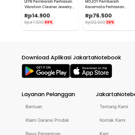
LEYN Pembersih Perhiasan
MOJOY Pembersih
Vibration Cleaner Jewelry
Kacamata Perhiasan
Cleaning Machine - MES-
Vibration Cleaner 45kHz
Rp
14.900
Rp
76.500
775
400ml - MJ-40
Rp
47.900
Rp
122.900
69%
38%
Download Aplikasi JakartaNotebook
Layanan Pelanggan
JakartaNoteb
Bantuan
Tentang Kami
Klaim Garansi Produk
Kontak Kami
Biaya Pengiriman
Karir