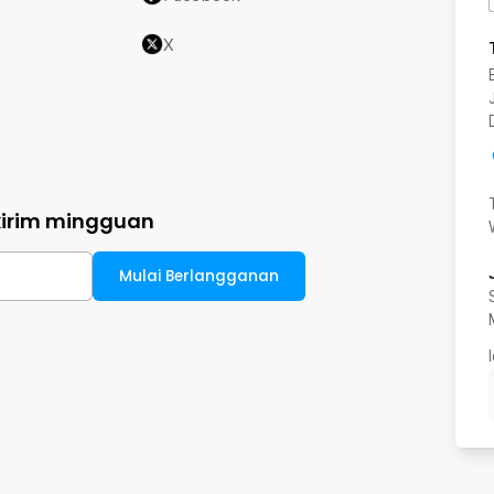
X
kirim mingguan
Mulai Berlangganan