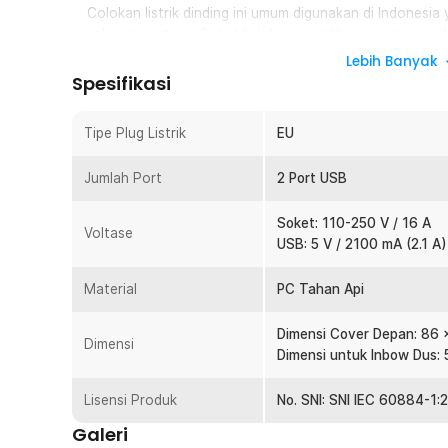
Colokan listrik dinding ini umum digunakan di Indonesi
sebagai portnya. Soket listrik ini memiliki pengaman p
menghubungkan adaptor ataupun plug listrik ke soket 
Lebih Banyak
karena ada tekanan dari plug adaptor atau colokan.
Spesifikasi
Dual Port USB
Dilengkapi dengan dual port USB membuat stopkontak i
Tipe Plug Listrik
EU
stopkontak biasa. Dengan menggunakan stopkontak ini
seperti smartphone, tablet, kipas angin portabel, dan lai
Jumlah Port
2 Port USB
Mudah Dipasang
Soket: 110-250 V / 16 A
Pemasangan colokan listrik dinding ini sama seperti 
Voltase
USB: 5 V / 2100 mA (2.1 A)
Pastikan kabel-kabel terkoneksi dengan baik serta du
tidak goyang.
Material
PC Tahan Api
Kecocokan Merek Inbow Dus
Penggunaan stopkontak ditanam ke dalam dinding. Agar 
Dimensi Cover Depan: 86
membutuhkan sebuah kotak khusus stopkontak dinding 
Dimensi
Dimensi untuk Inbow Dus:
Stopkontak ini sendiri cocok digunakan pada inbow d
53, Nero 86DH, Schneider, ataupun Boss B157P.
Lisensi Produk
No. SNI: SNI IEC 60884-1
Kelengkapan Produk
Galeri