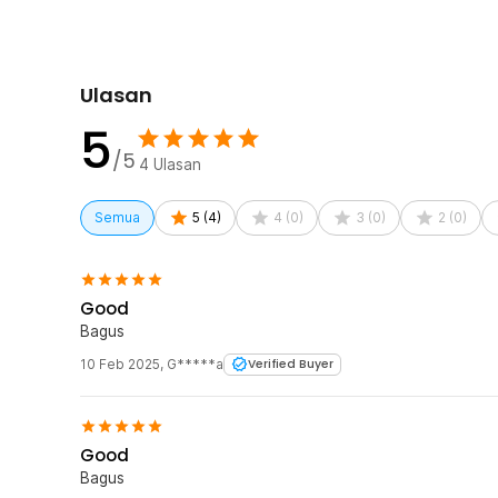
Rincian yang Anda dapatkan untuk pembelian produk ini
1 x Taffware Stop Kontak EU Colokan Listrik Dindi
2 x Sekrup
Ulasan
5
/5
4
Ulasan
Semua
5
(
4
)
4
(
0
)
3
(
0
)
2
(
0
)
Good
Bagus
10 Feb 2025
,
G*****a
Verified Buyer
Good
Bagus