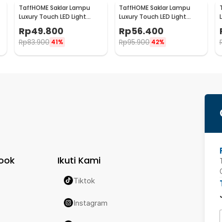
TaffHOME Saklar Lampu
TaffHOME Saklar Lampu
Luxury Touch LED Light
Luxury Touch LED Light
Panel 1 Gang - AO-001
Panel 2 Gang - AO-001
Rp
49.800
Rp
56.400
Rp
83.900
Rp
95.900
41%
42%
ook
Ikuti Kami
Tiktok
Instagram