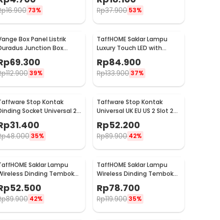
20
Rp
16.900
Rp
37.900
73%
53%
Vange Box Panel Listrik
TaffHOME Saklar Lampu
Duradus Junction Box
Luxury Touch LED with
Waterproof 238x160x90mm
Remote 1 Gang - XJG-
Rp
69.300
Rp
84.900
- VG-I01
DH001
Rp
112.900
Rp
133.900
39%
37%
Taffware Stop Kontak
Taffware Stop Kontak
Dinding Socket Universal 2
Universal UK EU US 2 Slot 2
USB A Switch 250V - LC-19
USB On/Off Switch - LC-86
Rp
31.400
Rp
52.200
Rp
48.000
Rp
89.900
35%
42%
TaffHOME Saklar Lampu
TaffHOME Saklar Lampu
Wireless Dinding Tembok
Wireless Dinding Tembok
Lamp Switch RF 433MHz 1
Lamp Switch RF 433MHz 2
Rp
52.500
Rp
78.700
Gang 1 Receiver - WHK01
Gang 2 Receiver - WHK01
Rp
89.900
Rp
119.900
42%
35%