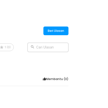
:
ng dan 2 Port USB 2100 mA - WS222
Beri Ulasan
1
(
0
)
Cari Ulasan
Membantu (
0
)