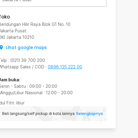
Toko
Bendungan Hilir Raya Blok G1 No. 10
Jakarta Pusat
DKI Jakarta
10210
Lihat google maps
Telp
:
(021) 39 700 200
Whatsapp Sales / COD
:
0896 135 222 00
Jam buka:
Senin - Sabtu
:
09:00
-
20:00
Minggu/Libur Nasional
:
12:00
-
20:00
Idul Fitri
: libur
Selengkapnya
Beli langsung/self pickup di kota lainnya