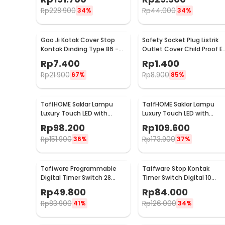
XMCXB01QMN (ORIGINAL)
Rp
228.900
Rp
44.000
34%
34%
Gao Ji Kotak Cover Stop
Safety Socket Plug Listrik
Kontak Dinding Type 86 -
Outlet Cover Child Proof E
S126
1 PCS
Rp
7.400
Rp
1.400
Rp
21.900
Rp
8.900
67%
85%
TaffHOME Saklar Lampu
TaffHOME Saklar Lampu
Luxury Touch LED with
Luxury Touch LED with
Remote 2 Gang - XJG-
Remote 3 Gang - XJG-
Rp
98.200
Rp
109.600
DH001
DH001
Rp
151.900
Rp
173.900
36%
37%
Taffware Programmable
Taffware Stop Kontak
Digital Timer Switch 28
Timer Switch Digital 10
Program 220V/25A(16A) -
Program EU Plug 16A 230V -
Rp
49.800
Rp
84.000
THC30A
KWE-TM02-EU
Rp
83.900
Rp
126.000
41%
34%