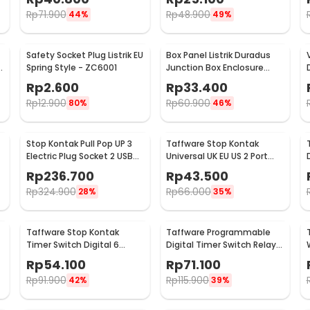
Rp
71.900
Rp
48.900
44%
49%
Safety Socket Plug Listrik EU
Box Panel Listrik Duradus
U
Spring Style - ZC6001
Junction Box Enclosure
Waterproof 158x90mm -
Rp
2.600
Rp
33.400
B1589
Rp
12.900
Rp
60.900
80%
46%
Stop Kontak Pull Pop UP 3
Taffware Stop Kontak
Electric Plug Socket 2 USB
Universal UK EU US 2 Port
Port EU - PDU
USB On Off Switch - LC-20
Rp
236.700
Rp
43.500
Rp
324.900
Rp
66.000
28%
35%
Taffware Stop Kontak
Taffware Programmable
Timer Switch Digital 6
Digital Timer Switch Relay
Program EU Plug 16A 230V -
32 Program 220V - KG316T
Rp
54.100
Rp
71.100
W03
Rp
91.900
Rp
115.900
42%
39%