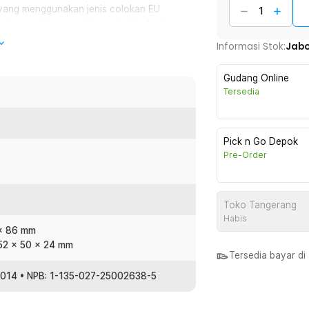
a yang menggunakan jenis colokan EU
ada bagian lubang sehingga ketika Anda
terdapat penghalang yang akan terbuka
Informasi Stok:
Jab
Gudang Online
ni jauh lebih modern dibandingkan
Tersedia
, Anda dapat mengisi daya perangkat
n-lain.
Pick n Go Depok
Pre-Order
pemasangan colokan dinding pada umumnya.
dukan port tertanam dengan rapat dan
Toko Tangerang
Habis
bisa terpasang di dinding, Anda
 x 86 mm
yang biasa disebut sebagai inbow dus.
 52 x 50 x 24 mm
us merek Panasonic WEJ5911, Broco B101-
Tersedia bayar d
:2014 • NPB: 1-135-027-25002638-5