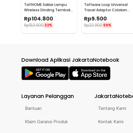
TaffHOME Saklar Lampu
Taffware Loop Universal
Wireless Dinding Tembok
Travel Adaptor Colokan
Lamp Switch RF 433MHz 3
Charger Adapter 2500W -
Rp
104.800
Rp
9.500
Gang 3 Receiver - WHK01
N16
Rp
153.900
Rp
22.900
32%
59%
Download Aplikasi JakartaNotebook
Layanan Pelanggan
JakartaNoteb
Bantuan
Tentang Kami
Klaim Garansi Produk
Kontak Kami