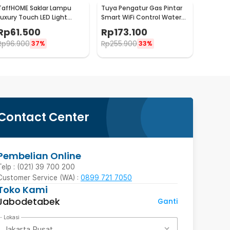
TaffHOME Saklar Lampu
Tuya Pengatur Gas Pintar
Luxury Touch LED Light
Smart WiFi Control Water
Panel 3 Gang - AO-001
Valve Gas Controller - YB5
Rp
61.500
Rp
173.100
Rp
96.900
Rp
255.900
37%
33%
Contact Center
Pembelian Online
Telp : (021) 39 700 200
Customer Service (WA) :
0899 721 7050
Toko Kami
Jabodetabek
Ganti
Lokasi
Jakarta Pusat