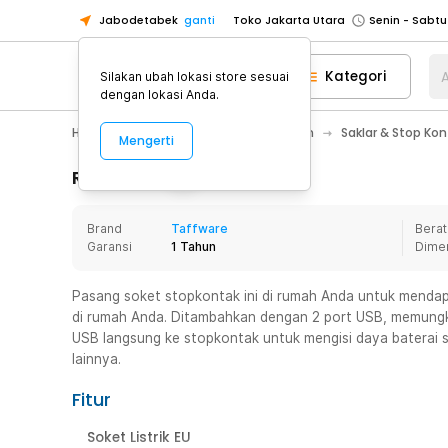
Jabodetabek
ganti
Toko Jakarta Utara
Toko Tangerang
Kategori
A
Silakan ubah lokasi store sesuai
Toko Cikupa
dengan lokasi Anda.
Pick n Go Jakarta Barat
Senin - J
Home Appliance
Perawatan Rumah
Saklar & Stop Kont
Mengerti
Pick n Go Bekasi
Senin - Jumat (08
Pick n Go Depok
Senin - Jumat (08
Rincian Produk
Toko Jakarta Pusat
Senin - Sabtu
Brand
Taffware
Berat
Toko Jakarta Barat
Senin - Sabtu
Garansi
1 Tahun
Dime
Toko Jakarta Utara
Toko Tangerang
Pasang soket stopkontak ini di rumah Anda untuk mendapa
di rumah Anda. Ditambahkan dengan 2 port USB, memung
Toko Cikupa
USB langsung ke stopkontak untuk mengisi daya baterai 
Pick n Go Jakarta Barat
Senin - J
lainnya.
Pick n Go Bekasi
Senin - Jumat (08
Fitur
Pick n Go Depok
Senin - Jumat (08
Soket Listrik EU