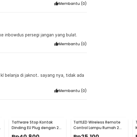
Membantu (
0
)
ke inbowdus persegi jangan yang bulat.
Membantu (
0
)
Membantu (
0
)
Taffware Stop Kontak
TaffLED Wireless Remote
Dinding EU Plug dengan 2
Control Lampu Rumah 2
USB Port - SCN2
Way - YAM802
Rp
40.800
Rp
25.100