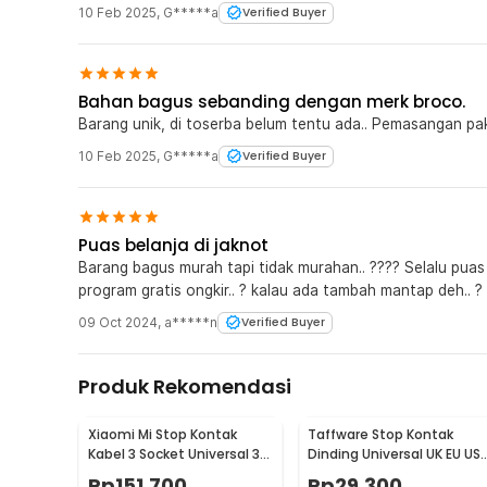
10 Feb 2025
,
G*****a
Verified Buyer
Bahan bagus sebanding dengan merk broco.
Barang unik, di toserba belum tentu ada.. Pemasangan pa
10 Feb 2025
,
G*****a
Verified Buyer
Puas belanja di jaknot
Barang bagus murah tapi tidak murahan.. ???? Selalu puas kl belanja di jaknot.. sayang nya, tidak ada
program gratis ongkir.. ? kalau ada tambah mantap deh.. ?
09 Oct 2024
,
a*****n
Verified Buyer
Produk Rekomendasi
Xiaomi Mi Stop Kontak
Taffware Stop Kontak
Kabel 3 Socket Universal 3
Dinding Universal UK EU US
USB A 1.8M 250V 2500W -
dan 2 USB Port - ATH1
Rp
151.700
Rp
29.300