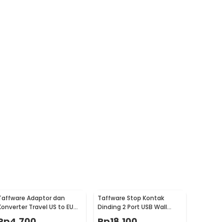
Taffware Adaptor dan
Taffware Stop Kontak
Konverter Travel US to EU
Dinding 2 Port USB Wall
Plug 10A 250V 1 PCS - WN-
Socket 2.0A - ES-USB-2
Rp
4.700
Rp
18.100