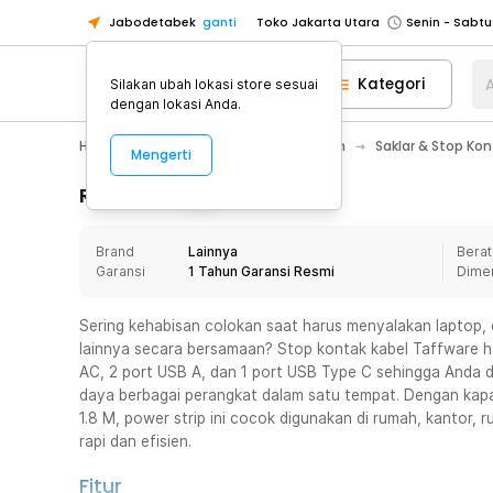
Jabodetabek
ganti
Toko Jakarta Utara
Toko Tangerang
Kategori
A
Silakan ubah lokasi store sesuai
Toko Cikupa
dengan lokasi Anda.
Pick n Go Jakarta Barat
Senin - J
Home Appliance
Perawatan Rumah
Saklar & Stop Kont
Mengerti
Pick n Go Bekasi
Senin - Jumat (08
Pick n Go Depok
Senin - Jumat (08
Rincian Produk
Toko Jakarta Pusat
Senin - Sabtu
Brand
Lainnya
Berat
Toko Jakarta Barat
Senin - Sabtu
Garansi
1 Tahun Garansi Resmi
Dime
Toko Jakarta Utara
Toko Tangerang
Sering kehabisan colokan saat harus menyalakan laptop, 
lainnya secara bersamaan? Stop kontak kabel Taffware ha
Toko Cikupa
AC, 2 port USB A, dan 1 port USB Type C sehingga Anda 
Pick n Go Jakarta Barat
Senin - J
daya berbagai perangkat dalam satu tempat. Dengan kap
1.8 M, power strip ini cocok digunakan di rumah, kantor, 
Pick n Go Bekasi
Senin - Jumat (08
rapi dan efisien.
Pick n Go Depok
Senin - Jumat (08
Fitur