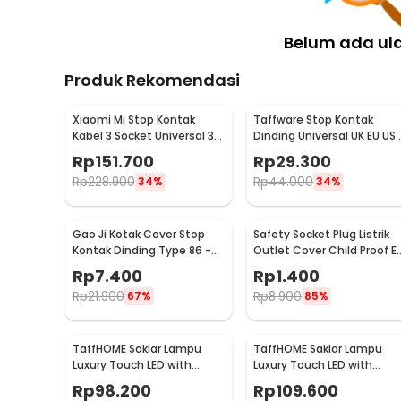
Belum ada ul
Produk Rekomendasi
Xiaomi Mi Stop Kontak
Taffware Stop Kontak
Kabel 3 Socket Universal 3
Dinding Universal UK EU US
USB A 1.8M 250V 2500W -
dan 2 USB Port - ATH1
Rp
151.700
Rp
29.300
XMCXB01QMN (ORIGINAL)
Rp
228.900
Rp
44.000
34%
34%
Gao Ji Kotak Cover Stop
Safety Socket Plug Listrik
Kontak Dinding Type 86 -
Outlet Cover Child Proof E
S126
1 PCS
Rp
7.400
Rp
1.400
Rp
21.900
Rp
8.900
67%
85%
TaffHOME Saklar Lampu
TaffHOME Saklar Lampu
Luxury Touch LED with
Luxury Touch LED with
Remote 2 Gang - XJG-
Remote 3 Gang - XJG-
Rp
98.200
Rp
109.600
DH001
DH001