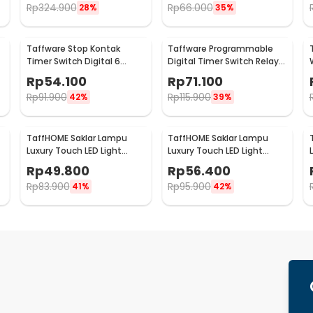
Rp
324.900
Rp
66.000
28%
35%
Taffware Stop Kontak
Taffware Programmable
Timer Switch Digital 6
Digital Timer Switch Relay
Program EU Plug 16A 230V -
32 Program 220V - KG316T
Rp
54.100
Rp
71.100
W03
Rp
91.900
Rp
115.900
42%
39%
TaffHOME Saklar Lampu
TaffHOME Saklar Lampu
Luxury Touch LED Light
Luxury Touch LED Light
Panel 1 Gang - AO-001
Panel 2 Gang - AO-001
Rp
49.800
Rp
56.400
Rp
83.900
Rp
95.900
41%
42%