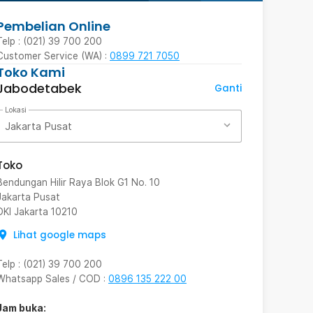
Pembelian Online
Telp : (021) 39 700 200
Customer Service (WA) :
0899 721 7050
Toko Kami
Jabodetabek
Ganti
Lokasi
Jakarta Pusat
Toko
Bendungan Hilir Raya Blok G1 No. 10
Jakarta Pusat
DKI Jakarta
10210
Lihat google maps
Telp
:
(021) 39 700 200
Whatsapp Sales / COD
:
0896 135 222 00
Jam buka: