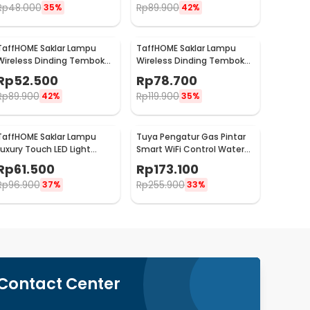
Rp
48.000
Rp
89.900
35%
42%
TaffHOME Saklar Lampu
TaffHOME Saklar Lampu
Wireless Dinding Tembok
Wireless Dinding Tembok
Lamp Switch RF 433MHz 1
Lamp Switch RF 433MHz 2
Rp
52.500
Rp
78.700
Gang 1 Receiver - WHK01
Gang 2 Receiver - WHK01
Rp
89.900
Rp
119.900
42%
35%
TaffHOME Saklar Lampu
Tuya Pengatur Gas Pintar
Luxury Touch LED Light
Smart WiFi Control Water
Panel 3 Gang - AO-001
Valve Gas Controller - YB5
Rp
61.500
Rp
173.100
Rp
96.900
Rp
255.900
37%
33%
Contact Center