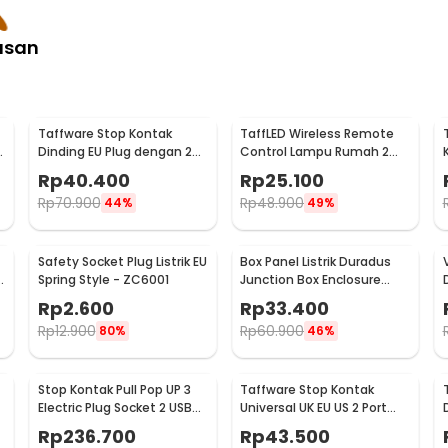
asan
Taffware Stop Kontak
TaffLED Wireless Remote
Dinding EU Plug dengan 2
Control Lampu Rumah 2
USB Port - SCN2
Way - YAM802
Rp
40.400
Rp
25.100
Rp
70.900
Rp
48.900
44%
49%
Safety Socket Plug Listrik EU
Box Panel Listrik Duradus
U
Spring Style - ZC6001
Junction Box Enclosure
Waterproof 158x90mm -
Rp
2.600
Rp
33.400
B1589
Rp
12.900
Rp
60.900
80%
46%
Stop Kontak Pull Pop UP 3
Taffware Stop Kontak
Electric Plug Socket 2 USB
Universal UK EU US 2 Port
Port EU - PDU
USB On Off Switch - LC-20
Rp
236.700
Rp
43.500