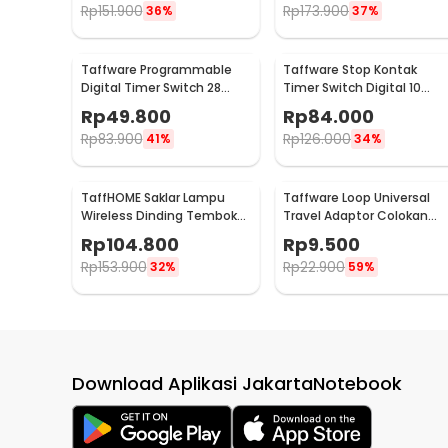
Rp
151.900
Rp
173.900
36%
37%
Taffware Programmable
Taffware Stop Kontak
Digital Timer Switch 28
Timer Switch Digital 10
Program 220V/25A(16A) -
Program EU Plug 16A 230V -
Rp
49.800
Rp
84.000
THC30A
KWE-TM02-EU
Rp
83.900
Rp
126.000
41%
34%
TaffHOME Saklar Lampu
Taffware Loop Universal
Wireless Dinding Tembok
Travel Adaptor Colokan
Lamp Switch RF 433MHz 3
Charger Adapter 2500W -
Rp
104.800
Rp
9.500
Gang 3 Receiver - WHK01
N16
Rp
153.900
Rp
22.900
32%
59%
Download Aplikasi JakartaNotebook