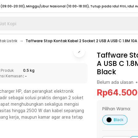
lat Kopi
umat (07:00 - 20:00), Sabtu - Minggu (08:00 - 20:00), Tutup pada Idul Fitri
Sele
ak Listrik
Taffware Stop Kontak Kabel 2 Socket 2 USB A USB C 1.8M 1
:00 - 20:00), Sabtu - Minggu/ Libur Nasional (08:00 - 17:00)
Selengkapnya
:00 - 20:00), Sabtu - Minggu/ Libur Nasional (08:00 - 17:00)
Taffware St
Selengkapnya
A USB C 1.
 (09:00-20:00), Minggu/Libur Nasional (12:00-20:00), Tutup pada Idul Fitri
Sele
Black
 Produk
0.5 kg
 (09:00-20:00), Minggu/Libur Nasional (12:00-20:00), Tutup pada Idul Fitri
Sele
nsi Kemasan
: -
Belum ada ulasan
•
Rp
64.500
charger HP, dan perangkat elektronik
dir sebagai solusi praktis dengan 2 soket
dapat menghubungkan sekaligus mengisi
umat (07:00 - 20:00), Sabtu - Minggu (08:00 - 20:00), Tutup pada Idul Fitri
Sele
Pilihan Warna:
asitas hingga 2500 W dan kabel sepanjang
ruang kerja, maupun kamar agar area tetap
:00 - 20:00), Sabtu - Minggu/ Libur Nasional (08:00 - 17:00)
Selengkapnya
Black
:00 - 20:00), Sabtu - Minggu/ Libur Nasional (08:00 - 17:00)
Selengkapnya