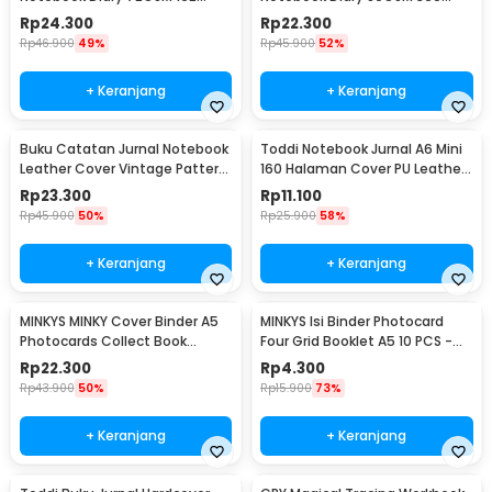
Halaman Lined - CW-60
Halaman Lined - CW-25
Rp
24.300
Rp
22.300
Rp
46.900
49%
Rp
45.900
52%
+ Keranjang
+ Keranjang
Buku Catatan Jurnal Notebook
Toddi Notebook Jurnal A6 Mini
Leather Cover Vintage Pattern
160 Halaman Cover PU Leather
- CW-64
Premium - CW-32
Rp
23.300
Rp
11.100
Rp
45.900
50%
Rp
25.900
58%
+ Keranjang
+ Keranjang
MINKYS MINKY Cover Binder A5
MINKYS Isi Binder Photocard
Photocards Collect Book
Four Grid Booklet A5 10 PCS -
Postcard Holder - 2021
A2021
Rp
22.300
Rp
4.300
Rp
43.900
50%
Rp
15.900
73%
+ Keranjang
+ Keranjang