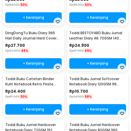
Rp
44.900
50%
Rp
46.900
50%
+ Keranjang
+ Keranjang
DingDongTu Buku Diary 365
Toddi BESTOYARD Buku Jurnal
Hari Daily Journal Hard Cover
Leather Diary A6 70GSM 140
128 Lembar - DDT-4083
Halaman Blank - ZB-45
Rp
27.700
Rp
24.900
Rp
52.900
48%
Rp
47.900
49%
+ Keranjang
+ Keranjang
Toddi Buku Catatan Binder
Toddi Buku Jurnal Softcover
Kulit Notebook Retro Pirate
Notebook Diary 120GSM 96
Compass - ZB-45
Halaman Blank - BQ-14
Rp
24.400
Rp
10.700
Rp
47.900
50%
Rp
24.900
58%
+ Keranjang
+ Keranjang
Toddi Buku Jurnal Hardcover
Toddi Buku Jurnal Hardcover
Notebook Diary 72GSM 192
Notebook Diary 80GSM 360