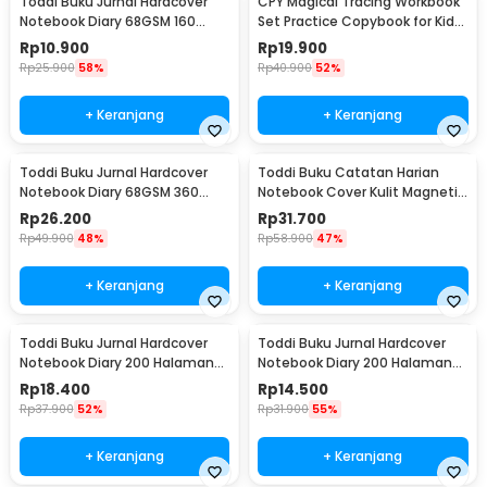
Toddi Buku Jurnal Hardcover
CPY Magical Tracing Workbook
Notebook Diary 68GSM 160
Set Practice Copybook for Kids
Halaman Lined - CW-74
- 001
Rp
10.900
Rp
19.900
Rp
25.900
58%
Rp
40.900
52%
+ Keranjang
+ Keranjang
Toddi Buku Jurnal Hardcover
Toddi Buku Catatan Harian
Notebook Diary 68GSM 360
Notebook Cover Kulit Magnetic
Halaman Lined - CW-05
Buckle - CW-04
Rp
26.200
Rp
31.700
Rp
49.900
48%
Rp
58.900
47%
+ Keranjang
+ Keranjang
Toddi Buku Jurnal Hardcover
Toddi Buku Jurnal Hardcover
Notebook Diary 200 Halaman
Notebook Diary 200 Halaman
Lined A5 - CW-38
Lined A6 - CW-38
Rp
18.400
Rp
14.500
Rp
37.900
52%
Rp
31.900
55%
+ Keranjang
+ Keranjang