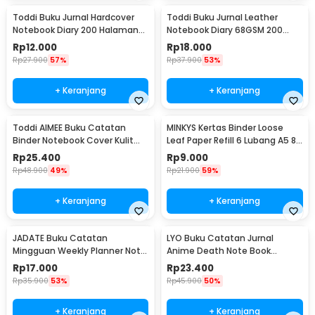
Toddi Buku Jurnal Hardcover
Toddi Buku Jurnal Leather
Notebook Diary 200 Halaman
Notebook Diary 68GSM 200
Lined A7 - CW-38
Halaman Lined A5 - CW-50
Rp
12.000
Rp
18.000
Rp
27.900
57%
Rp
37.900
53%
+ Keranjang
+ Keranjang
Toddi AIMEE Buku Catatan
MINKYS Kertas Binder Loose
Binder Notebook Cover Kulit
Leaf Paper Refill 6 Lubang A5 80
Vintage Maple A5 - ZB-16
Pages Horizontal Line - MY5
Rp
25.400
Rp
9.000
Rp
48.900
49%
Rp
21.900
59%
+ Keranjang
+ Keranjang
JADATE Buku Catatan
LYO Buku Catatan Jurnal
Mingguan Weekly Planner Note
Anime Death Note Book
52 Sheets - Q046
Leather Case - CW-05
Rp
17.000
Rp
23.400
Rp
35.900
53%
Rp
45.900
50%
+ Keranjang
+ Keranjang