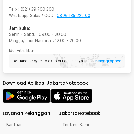
Telp
:
(021) 39 700 200
Whatsapp Sales / COD
:
0896 135 222 00
Jam buka:
Senin - Sabtu
:
09:00
-
20:00
Minggu/Libur Nasional
:
12:00
-
20:00
Idul Fitri
: libur
Selengkapnya
Beli langsung/self pickup di kota lainnya
Download Aplikasi JakartaNotebook
Layanan Pelanggan
JakartaNotebook
Bantuan
Tentang Kami