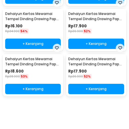
Dehaiyun Kertas Mewarnai
Dehaiyun Kertas Mewarnai
Tempel Dinding Drawing Paper
Tempel Dinding Drawing Paper
Roll 3M Vehicles - HB30
Roll 3M Dinosaur Paradise -
Rp
16.100
Rp
17.900
HB30
Rp
34.900
54%
Rp
36.900
52%
+ Keranjang
+ Keranjang
Dehaiyun Kertas Mewarnai
Dehaiyun Kertas Mewarnai
Tempel Dinding Drawing Paper
Tempel Dinding Drawing Paper
Roll 3M Lovely Princess - HB30
Roll 3M Animal World - HB30
Rp
18.600
Rp
17.900
Rp
38.900
53%
Rp
36.900
52%
+ Keranjang
+ Keranjang
Beli Sekarang