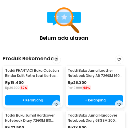
Belum ada ulasan
Produk Rekomendasi
Toddi PHANTACI Buku Catatan
Toddi Buku Jurnal Leather
Binder Kulit Retro Leaf Kertas
Notebook Diary A6 72GSM 140
B7 - ZB-20
Halaman Blank - ZB-30
Rp
19.400
Rp
26.300
Rp
39.900
52%
Rp
49.900
48%
+ Keranjang
+ Keranjang
Toddi Buku Jurnal Hardcover
Toddi Buku Jurnal Hardcover
Notebook Diary 72GSM 180
Notebook Diary 68GSM 200
Halaman Lined - CW-24
Halaman Lined - CW-28
Rp
22.500
Rp
23.800