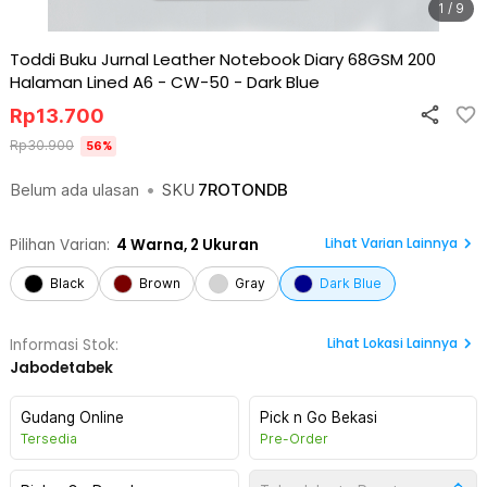
1 / 9
Toddi Buku Jurnal Leather Notebook Diary 68GSM 200
Halaman Lined A6 - CW-50
-
Dark Blue
Rp
13.700
Rp
30.900
56
%
Belum ada ulasan
•
SKU
7ROTONDB
Lihat Varian Lainnya
Pilihan Varian:
4
Warna,
2 Ukuran
Black
Brown
Gray
Dark Blue
Lihat
Lokasi Lainnya
Informasi Stok:
Jabodetabek
Gudang Online
Pick n Go Bekasi
Tersedia
Pre-Order