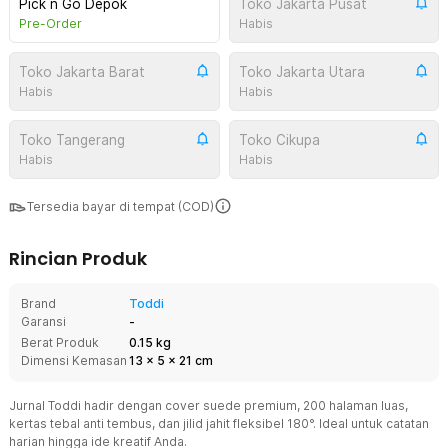
Pick n Go Depok
Toko Jakarta Pusat
Pre-Order
Habis
Toko Jakarta Barat
Toko Jakarta Utara
Habis
Habis
Toko Tangerang
Toko Cikupa
Habis
Habis
Tersedia bayar di tempat (COD)
Rincian Produk
Brand
Toddi
Garansi
-
Berat Produk
0.15 kg
Dimensi Kemasan
13
x
5
x
21
cm
Jurnal Toddi hadir dengan cover suede premium, 200 halaman luas,
kertas tebal anti tembus, dan jilid jahit fleksibel 180°. Ideal untuk catatan
harian hingga ide kreatif Anda.