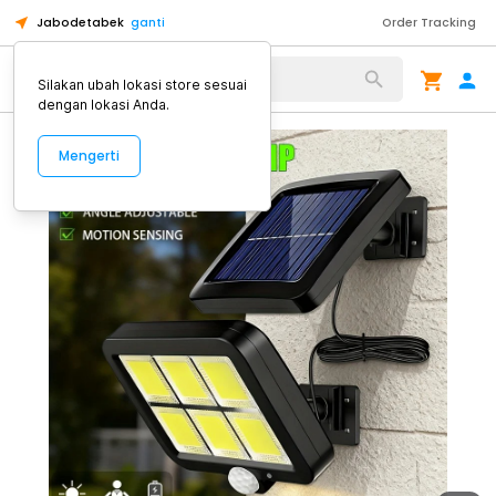
Jabodetabek
ganti
Order Tracking
Alat Kopi
Silakan ubah lokasi store sesuai
dengan lokasi Anda.
Mengerti