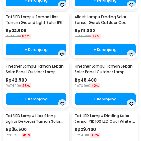
+ Keranjang
+ Keranjang
TaffLED Lampu Taman Hias
Alloet Lampu Dinding Solar
Tanam Ground Light Solar IP65
Sensor Gerak Outdoor Cool
8 LED - CL-022
White 50 LED - LE66
Rp
22.500
Rp
111.000
Rp
44.900
50%
Rp
175.900
37%
+ Keranjang
+ Keranjang
Finether Lampu Taman Lebah
Finether Lampu Taman Lebah
Solar Panel Outdoor Lamp
Solar Panel Outdoor Lamp
Waterproof IP65 30 LED - BE306
Waterproof IP65 50 LED - BE306
Rp
42.900
Rp
46.400
Rp
74.900
43%
Rp
78.900
42%
+ Keranjang
+ Keranjang
TaffLED Lampu Hias String
TaffLED Lampu Dinding Solar
Lights Dekorasi Taman Solar
Sensor PIR 100 LED Cool White -
12M 100LED - S-04
BK-100
Rp
35.500
Rp
29.400
Rp
63.900
45%
Rp
54.900
47%