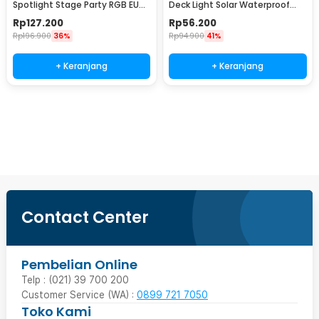
Spotlight Stage Party RGB EU
Deck Light Solar Waterproof
Plug 240V 10W - WRGB
Warm White 8 PCS - L20
Rp
127.200
Rp
56.200
Rp
196.900
36%
Rp
94.900
41%
+ Keranjang
+ Keranjang
Ingatkan Saya
Contact Center
Pembelian Online
Telp : (021) 39 700 200
Customer Service (WA) :
0899 721 7050
Toko Kami