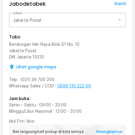
Jabodetabek
Ganti
Lokasi
Jakarta Pusat
Toko
Bendungan Hilir Raya Blok G1 No. 10
Jakarta Pusat
DKI Jakarta
10210
Lihat google maps
Telp
:
(021) 39 700 200
Whatsapp Sales / COD
:
0896 135 222 00
Jam buka:
Senin - Sabtu
:
09:00
-
20:00
Minggu/Libur Nasional
:
12:00
-
20:00
Idul Fitri
: libur
Selengkapnya
Beli langsung/self pickup di kota lainnya