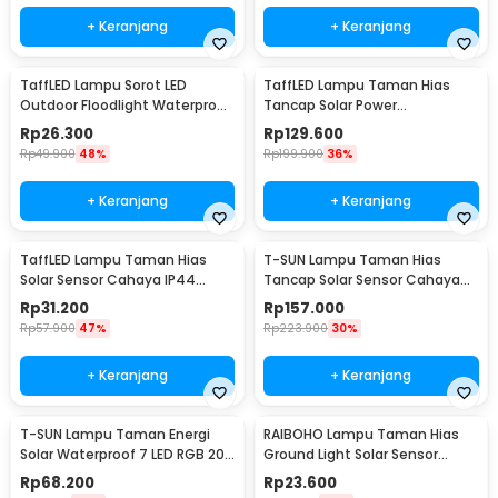
+ Keranjang
+ Keranjang
TaffLED Lampu Sorot LED
TaffLED Lampu Taman Hias
Outdoor Floodlight Waterproof
Tancap Solar Power
Cool White 50W - A8
Waterproof 10 LED 2835 - TS-
Rp
26.300
Rp
129.600
G2202
Rp
49.900
48%
Rp
199.900
36%
+ Keranjang
+ Keranjang
TaffLED Lampu Taman Hias
T-SUN Lampu Taman Hias
Solar Sensor Cahaya IP44
Tancap Solar Sensor Cahaya
Warm White 4 PCS - L20
IP65 Warm White 3W - TS-
Rp
31.200
Rp
157.000
G0902
Rp
57.900
47%
Rp
223.900
30%
+ Keranjang
+ Keranjang
T-SUN Lampu Taman Energi
RAIBOHO Lampu Taman Hias
Solar Waterproof 7 LED RGB 200
Ground Light Solar Sensor
Lumens 1.6W - TS-G0102
Waterproof 12/20LED - RB20
Rp
68.200
Rp
23.600