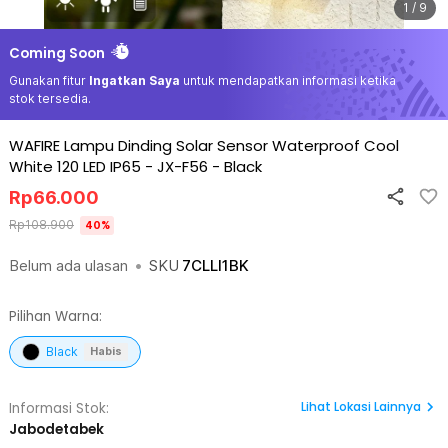
1 / 9
Coming Soon
Gunakan fitur
Ingatkan Saya
untuk mendapatkan informasi ketika
stok tersedia.
WAFIRE Lampu Dinding Solar Sensor Waterproof Cool
White 120 LED IP65 - JX-F56
-
Black
Rp
66.000
Rp
108.900
40
%
Belum ada ulasan
•
SKU
7CLLI1BK
Pilihan Warna:
Black
Habis
Lihat
Lokasi Lainnya
Informasi Stok:
Jabodetabek