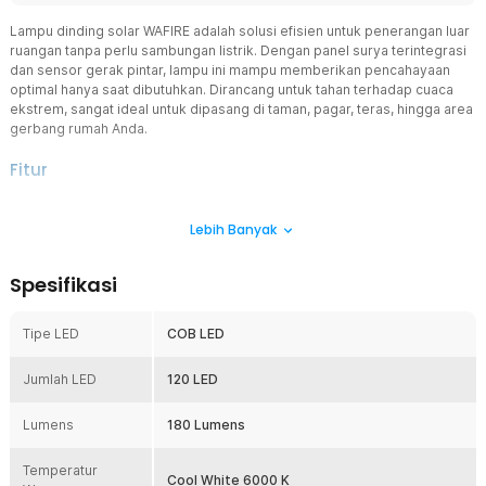
Lampu dinding solar WAFIRE adalah solusi efisien untuk penerangan luar
ruangan tanpa perlu sambungan listrik. Dengan panel surya terintegrasi
dan sensor gerak pintar, lampu ini mampu memberikan pencahayaan
optimal hanya saat dibutuhkan. Dirancang untuk tahan terhadap cuaca
ekstrem, sangat ideal untuk dipasang di taman, pagar, teras, hingga area
gerbang rumah Anda.
Fitur
Tanpa Biaya Listrik Tambahan
Lebih Banyak
Lampu ini mengandalkan tenaga matahari sebagai sumber dayanya,
sehingga tidak memerlukan listrik dari PLN. Panel surya di bagian
atas akan menyerap cahaya matahari di siang hari dan
Spesifikasi
mengubahnya menjadi energi yang disimpan dalam baterai internal.
Solusi hemat biaya dan ramah lingkungan untuk penerangan luar
ruangan.
Tipe LED
COB LED
120 LED Super Terang
Jumlah LED
Ditenagai oleh 120 buah lampu LED berkualitas tinggi, lampu ini
120 LED
mampu menghasilkan cahaya yang sangat terang meskipun tanpa
sumber listrik utama. Cocok untuk area yang membutuhkan
Lumens
180 Lumens
visibilitas tinggi di malam hari seperti pintu gerbang, jalan setapak,
atau halaman rumah.
Temperatur
Cool White 6000 K