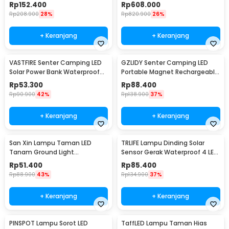
Waterproof Cool White 15W
Head RGB 10W - DM512
Rp
152.400
Rp
608.000
Inner Light - 3120
Rp
208.900
28%
Rp
820.900
26%
+ Keranjang
+ Keranjang
VASTFIRE Senter Camping LED
GZLIDY Senter Camping LED
Solar Power Bank Waterproof
Portable Magnet Rechargeable
IP65 - YD-878A
2000 Lumens Big - W599A
Rp
53.300
Rp
88.400
Rp
90.900
42%
Rp
138.900
37%
+ Keranjang
+ Keranjang
San Xin Lampu Taman LED
TRLIFE Lampu Dinding Solar
Tanam Ground Light
Sensor Gerak Waterproof 4 LED
Waterproof 3W Warm White -
Cool White 4W - K7004
Rp
51.400
Rp
85.400
SX120
Rp
88.900
43%
Rp
134.900
37%
+ Keranjang
+ Keranjang
PINSPOT Lampu Sorot LED
TaffLED Lampu Taman Hias