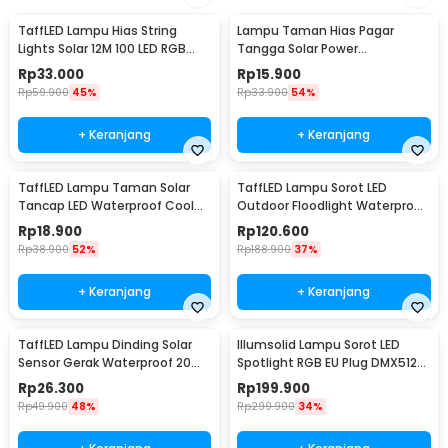
TaffLED Lampu Hias String
Lampu Taman Hias Pagar
Lights Solar 12M 100 LED RGB
Tangga Solar Power
Waterproof - YY-3210
Waterproof Cool White - HBT-
Rp
33.000
Rp
15.900
1501
Rp
59.900
45%
Rp
33.900
54%
+ Keranjang
+ Keranjang
TaffLED Lampu Taman Solar
TaffLED Lampu Sorot LED
Tancap LED Waterproof Cool
Outdoor Floodlight Waterproof
White 6000K - YF-922
Cool White 30W - W804
Rp
18.900
Rp
120.600
Rp
38.900
52%
Rp
188.900
37%
+ Keranjang
+ Keranjang
TaffLED Lampu Dinding Solar
Illumsolid Lampu Sorot LED
Sensor Gerak Waterproof 20
Spotlight RGB EU Plug DMX512
LED Cool White - L20
240V 30W - YS-P01
Rp
26.300
Rp
199.900
Rp
49.900
48%
Rp
299.900
34%