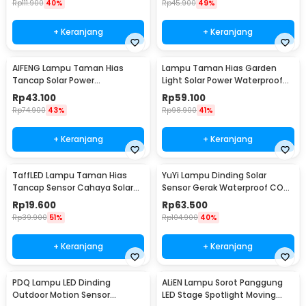
Rp
111.900
40%
Rp
45.900
49%
+ Keranjang
+ Keranjang
AIFENG Lampu Taman Hias
Lampu Taman Hias Garden
Tancap Solar Power
Light Solar Power Waterproof
Waterproof Cool White -
Cool White - EM375
Rp
43.100
Rp
59.100
EM320
Rp
74.900
43%
Rp
98.900
41%
+ Keranjang
+ Keranjang
TaffLED Lampu Taman Hias
YuYi Lampu Dinding Solar
Tancap Sensor Cahaya Solar
Sensor Gerak Waterproof COB
Power Waterproof - EM300
100LED Cool White - SMT-F100
Rp
19.600
Rp
63.500
Rp
39.900
51%
Rp
104.900
40%
+ Keranjang
+ Keranjang
PDQ Lampu LED Dinding
ALiEN Lampu Sorot Panggung
Outdoor Motion Sensor
LED Stage Spotlight Moving