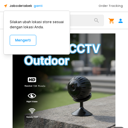
Jabodetabek
ganti
Order Tracking
Alat Kopi
Silakan ubah lokasi store sesuai
dengan lokasi Anda.
Mengerti