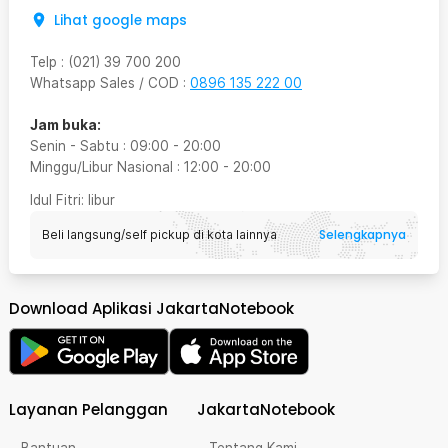
Lihat google maps
Telp
:
(021) 39 700 200
Whatsapp Sales / COD
:
0896 135 222 00
Jam buka:
Senin - Sabtu
:
09:00
-
20:00
Minggu/Libur Nasional
:
12:00
-
20:00
Idul Fitri
: libur
Selengkapnya
Beli langsung/self pickup di kota lainnya
Download Aplikasi JakartaNotebook
Layanan Pelanggan
JakartaNotebook
Bantuan
Tentang Kami