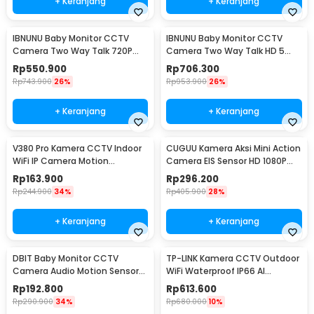
+ Keranjang
+ Keranjang
IBNUNU Baby Monitor CCTV
IBNUNU Baby Monitor CCTV
Camera Two Way Talk 720P
Camera Two Way Talk HD 5
2000 mAh - ABM600
Inch Monitor 3000mAh - SM650
Rp
550.900
Rp
706.300
Rp
743.900
26%
Rp
953.900
26%
+ Keranjang
+ Keranjang
V380 Pro Kamera CCTV Indoor
CUGUU Kamera Aksi Mini Action
WiFi IP Camera Motion
Camera EIS Sensor HD 1080P
Detection 1MP 720P - Q6X
WiFi 500mAh - C3PRO
Rp
163.900
Rp
296.200
Rp
244.900
34%
Rp
405.900
28%
+ Keranjang
+ Keranjang
DBIT Baby Monitor CCTV
TP-LINK Kamera CCTV Outdoor
Camera Audio Motion Sensor
WiFi Waterproof IP66 AI
WiFi 1080P 2MP - SPT-IDC-99
Detection 4MP 2K - Tapo
Rp
192.800
Rp
613.600
C520WS
Rp
290.900
34%
Rp
680.000
10%