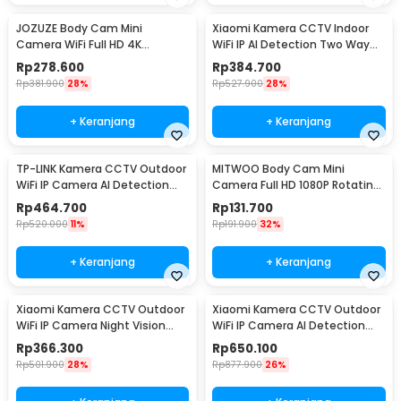
JOZUZE Body Cam Mini
Xiaomi Kamera CCTV Indoor
Camera WiFi Full HD 4K
WiFi IP AI Detection Two Way
Rotating Lens 1000mAh - L11
Audio 3MP 2K - C300
Rp
278.600
Rp
384.700
Rp
381.900
28%
Rp
527.900
28%
+ Keranjang
+ Keranjang
TP-LINK Kamera CCTV Outdoor
MITWOO Body Cam Mini
WiFi IP Camera AI Detection
Camera Full HD 1080P Rotating
IP65 4MP 1080P - Tapo C500
Lens 400mAh - D3
Rp
464.700
Rp
131.700
Rp
520.000
11%
Rp
191.900
32%
+ Keranjang
+ Keranjang
Xiaomi Kamera CCTV Outdoor
Xiaomi Kamera CCTV Outdoor
WiFi IP Camera Night Vision
WiFi IP Camera AI Detection
IP65 2MP 1080P - AW200
IP66 4MP 2.5K - CW300
Rp
366.300
Rp
650.100
Rp
501.900
28%
Rp
877.900
26%