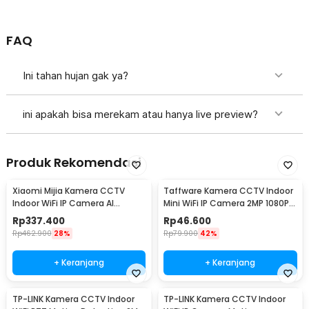
FAQ
Ini tahan hujan gak ya?
ini apakah bisa merekam atau hanya live preview?
Produk Rekomendasi
Xiaomi Mijia Kamera CCTV
Taffware Kamera CCTV Indoor
Indoor WiFi IP Camera AI
Mini WiFi IP Camera 2MP 1080P -
Detection 3MP 2K - MJSXJ03HL
A9
Rp
337.400
Rp
46.600
Rp
462.900
28%
Rp
79.900
42%
+ Keranjang
+ Keranjang
TP-LINK Kamera CCTV Indoor
TP-LINK Kamera CCTV Indoor