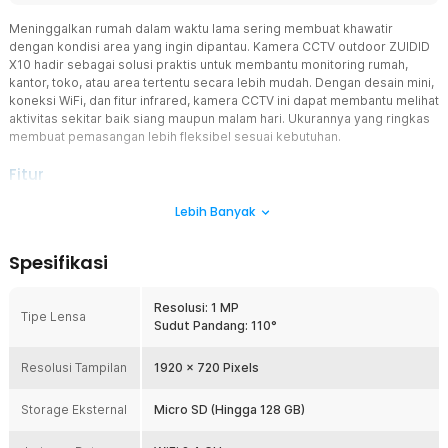
Meninggalkan rumah dalam waktu lama sering membuat khawatir
dengan kondisi area yang ingin dipantau. Kamera CCTV outdoor ZUIDID
X10 hadir sebagai solusi praktis untuk membantu monitoring rumah,
kantor, toko, atau area tertentu secara lebih mudah. Dengan desain mini,
koneksi WiFi, dan fitur infrared, kamera CCTV ini dapat membantu melihat
aktivitas sekitar baik siang maupun malam hari. Ukurannya yang ringkas
membuat pemasangan lebih fleksibel sesuai kebutuhan.
Fitur
Video dan Gambar Jernih
Lebih Banyak
Dilengkapi sensor kamera 1 MP dengan resolusi HD 720 pixels,
kamera CCTV ini mampu menghasilkan gambar yang cukup jelas
Spesifikasi
untuk kebutuhan pemantauan area. Dukungan frame rate 30 FPS
membantu tampilan video terlihat lebih stabil saat merekam
aktivitas. Kamera CCTV ini cocok digunakan untuk pengawasan
Resolusi: 1 MP
Tipe Lensa
area rumah, toko, maupun ruangan kecil.
Sudut Pandang: 110°
Jangkau hingga Sudut Ruangan
Resolusi Tampilan
Kamera CCTV ini memiliki sudut pandang lebar hingga 110°
1920 x 720 Pixels
sehingga area pemantauan dapat mencakup ruang yang lebih luas.
Posisi kamera dapat diatur sesuai kebutuhan agar mendapatkan
Storage Eksternal
Micro SD (Hingga 128 GB)
sudut terbaik. Fitur wide angle membantu mengurangi area yang
tidak terpantau dan membuat proses monitoring menjadi lebih