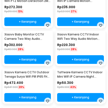
WiFi PTZ Motion Detection 2MP
WiFi IP Camera Motion
1080P - Tapo C200
Detection 2MP 1080P - Tapo
Rp
272.300
Rp
235.000
C100
Rp
310.000
13%
Rp
321.900
27%
+ Keranjang
+ Keranjang
Xiaovv Baby Monitor CCTV
Xiaovv Kamera CCTV Indoor
Camera Two Way Audio
WiFi Two Way Audio Motion
Motion Detection WiFi 2K -
Detection 3MP 2K - XVV-
Rp
302.000
Rp
220.300
XVV-3130S-BM-C1
3630S-Q2
Rp
413.900
28%
Rp
301.900
28%
+ Keranjang
+ Keranjang
Xiaovv Kamera CCTV Outdoor
Taffware Kamera CCTV Indoor
Tenaga Surya WiFi PIR IP65 FHD
Mini WiFi IP Camera Night
2MP 1080P - XVV-1120S-P6 Pro
Vision 2MP 1080P - A9NV
Rp
472.400
Rp
50.300
Rp
647.900
28%
Rp
86.900
43%
+ Keranjang
+ Keranjang