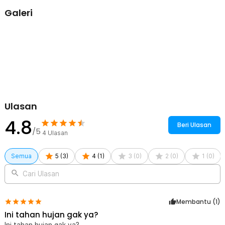
Dengan dukungan WiFi 2.4 GHz, kamera CCTV dapat terhubung
Galeri
secara wireless untuk mempermudah proses pemantauan. Koneksi
ini membantu pengguna mengakses kamera melalui perangkat
yang kompatibel. Pengaturan kamera dapat dilakukan melalui
aplikasi 365Cam agar penggunaan menjadi lebih mudah.
Kelengkapan Produk
Rincian yang Anda dapatkan untuk pembelian produk ini:
1 x ZUIDID Kamera CCTV Outdoor WiFi IP Camera Mini IR Sensor
1MP 720P - X10
Ulasan
1 x Kabel Micro USB
1 x Dudukan Camera
4.8
1 x Panduan Penggunaan
Beri Ulasan
/5
4
Ulasan
Semua
5
(
3
)
4
(
1
)
3
(
0
)
2
(
0
)
1
(
0
)
Cari Ulasan
Membantu (
1
)
Ini tahan hujan gak ya?
Ini tahan hujan gak ya?