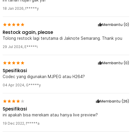
18 Jan 2026
,
f*****y
Membantu (
0
)
Restock again, please
Tolong restock lagi terutama di Jaknote Semarang. Thank you
29 Jul 2024
,
E*****i
Membantu (
0
)
Spesifikasi
Codec yang digunakan MJPEG atau H264?
04 Apr 2024
,
G*****y
Membantu (
26
)
Spesifikasi
ini apakah bisa merekam atau hanya live preview?
19 Dec 2022
,
f*****a