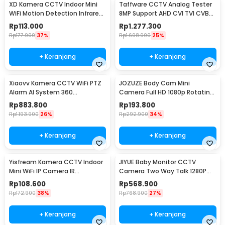
XD Kamera CCTV Indoor Mini
Taffware CCTV Analog Tester
WiFi Motion Detection Infrared
8MP Support AHD CVI TVI CVBS
2MP 1080P - X15
HDMI VGA - IV8W
Rp
113.000
Rp
1.277.300
Rp
177.900
37%
Rp
1.698.900
25%
+ Keranjang
+ Keranjang
Xiaovv Kamera CCTV WiFi PTZ
JOZUZE Body Cam Mini
Alarm AI System 360
Camera Full HD 1080p Rotating
Panoramic 2K 5MP H.265 - Q11
Lens 1000mAh - L11
Rp
883.800
Rp
193.800
Rp
1.193.900
26%
Rp
292.900
34%
+ Keranjang
+ Keranjang
Yisfream Kamera CCTV Indoor
JIYUE Baby Monitor CCTV
Mini WiFi IP Camera IR
Camera Two Way Talk 1280P
Detection 1MP 480P - Y-36
1500 mAh - ABM-900
Rp
108.600
Rp
568.900
Rp
172.900
38%
Rp
768.900
27%
+ Keranjang
+ Keranjang