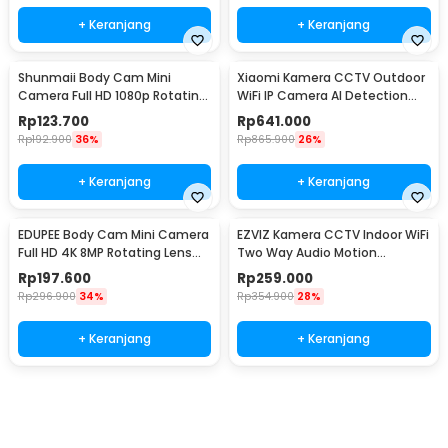
+ Keranjang
+ Keranjang
Shunmaii Body Cam Mini
Xiaomi Kamera CCTV Outdoor
Camera Full HD 1080p Rotating
WiFi IP Camera AI Detection
Lens with WiFi - L8
IP66 4MP 2.5K - CW400
Rp
123.700
Rp
641.000
Rp
192.900
36%
Rp
865.900
26%
+ Keranjang
+ Keranjang
EDUPEE Body Cam Mini Camera
EZVIZ Kamera CCTV Indoor WiFi
Full HD 4K 8MP Rotating Lens
Two Way Audio Motion
600mAh without WiFi - ZC-M11
Detection 2MP 1080P - H1C 2MP
Rp
197.600
Rp
259.000
Rp
296.900
34%
Rp
354.900
28%
+ Keranjang
+ Keranjang
Ingatkan Saya