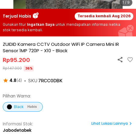
1 / 9
Terjual Habis
Tersedia kembali
Aug 2026
Gunakan fitur
Ingatkan Saya
untuk mendapatkan informasi ketika
stok tersedia kembali.
ZUIDID Kamera CCTV Outdoor WiFi IP Camera Mini IR
Sensor 1MP 720P - X10
-
Black
Rp
95.200
Rp
147.900
36
%
•
SKU
7RCC0DBK
4.8
(
4
)
Pilihan Warna:
Black
Habis
Lihat
Lokasi Lainnya
Informasi Stok:
Jabodetabek