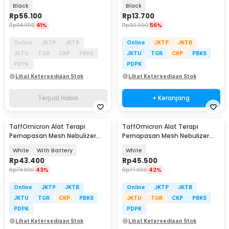
Muscle - 068R2
Display - GN-0117
Black
Black
Rp
56.100
Rp
13.700
Rp
94.900
41%
Rp
30.900
56%
Online
JKTP
JKTB
Online
JKTP
JKTB
JKTU
TGR
CKP
PBKS
JKTU
TGR
CKP
PBKS
PDPK
PDPK
Lihat Ketersediaan Stok
Lihat Ketersediaan Stok
Terjual Habis
+ Keranjang
TaffOmicron Alat Terapi
TaffOmicron Alat Terapi
Pernapasan Mesh Nebulizer
Pernapasan Mesh Nebulizer
Inhaler Atomizer - JSL-W303
Inhaler Atomizer - JSL-W301
White
With Battery
White
Rp
43.400
Rp
45.500
Rp
74.900
43%
Rp
77.900
42%
Online
JKTP
JKTB
Online
JKTP
JKTB
JKTU
TGR
CKP
PBKS
JKTU
TGR
CKP
PBKS
PDPK
PDPK
Lihat Ketersediaan Stok
Lihat Ketersediaan Stok