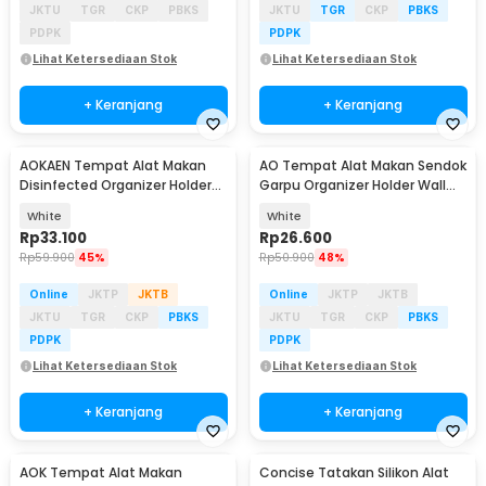
JKTU
TGR
CKP
PBKS
JKTU
TGR
CKP
PBKS
PDPK
PDPK
Lihat Ketersediaan Stok
Lihat Ketersediaan Stok
+ Keranjang
+ Keranjang
AOKAEN Tempat Alat Makan
AO Tempat Alat Makan Sendok
Disinfected Organizer Holder
Garpu Organizer Holder Wall
Wall Mounted - AK40
Mounted - AK50
White
White
Rp
33.100
Rp
26.600
Rp
59.900
45%
Rp
50.900
48%
Online
JKTP
JKTB
Online
JKTP
JKTB
JKTU
TGR
CKP
PBKS
JKTU
TGR
CKP
PBKS
PDPK
PDPK
Lihat Ketersediaan Stok
Lihat Ketersediaan Stok
+ Keranjang
+ Keranjang
AOK Tempat Alat Makan
Concise Tatakan Silikon Alat
Baru