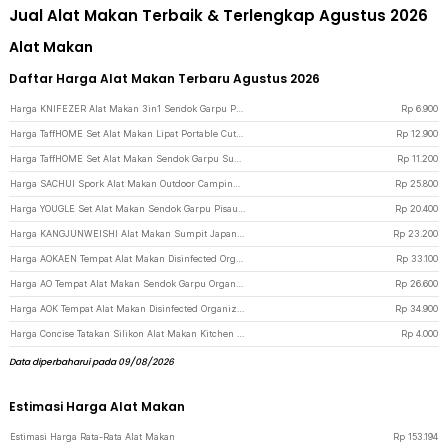
Jual Alat Makan Terbaik & Terlengkap Agustus 2026
Alat Makan
Daftar Harga Alat Makan Terbaru Agustus 2026
Harga KNIFEZER Alat Makan 3in1 Sendok Garpu Pisau Stainless Travel 20cm - HG1514 - Silver
Rp
6.900
Harga TaffHOME Set Alat Makan Lipat Portable Cutlery Stainless Steel 410 - AOTU - Silver
Rp
12.900
Harga TaffHOME Set Alat Makan Sendok Garpu Sumpit Cutlery with Pouch - CJ0091 - Ocean Blue
Rp
11.200
Harga SACHUI Spork Alat Makan Outdoor Camping Titanium Long Handle Cutlery - SC116 - Gray
Rp
25.800
Harga YOUGLE Set Alat Makan Sendok Garpu Pisau Lipat Cutlery Set 3 PCS - A009 - Green
Rp
20.400
Harga KANGJUNWEISHI Alat Makan Sumpit Japanese Style Chopstick 5 Pasang - 01BPP - Black
Rp
23.200
Harga AOKAEN Tempat Alat Makan Disinfected Organizer Holder Wall Mounted - AK40 - White
Rp
33.100
Harga AO Tempat Alat Makan Sendok Garpu Organizer Holder Wall Mounted - AK50 - White
Rp
26.600
Harga AOK Tempat Alat Makan Disinfected Organizer Holder Wall Mounted - AK50 - White
Rp
34.900
Harga Concise Tatakan Silikon Alat Makan Kitchen Coaster Anti Panas 17cm - AH-A1 - Gray
Rp
4.000
Data diperbaharui pada 09/08/2026
Estimasi Harga Alat Makan
Estimasi Harga Rata-Rata Alat Makan
Rp
153.194