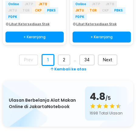
Online
JKTP
JKTB
Online
JKTP
JKTB
JKTU
TGR
CKP
PBKS
JKTU
TGR
CKP
PBKS
PDPK
PDPK
Lihat Ketersediaan Stok
Lihat Ketersediaan Stok
+ Keranjang
+ Keranjang
Prev
1
2
34
Next
…
Kembali ke atas
4.8
/5
Ulasan Berbelanja Alat Makan
Online di JakartaNotebook
1698
Total Ulasan