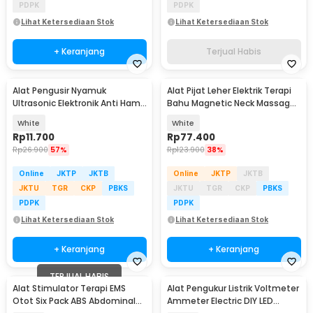
PDPK
PDPK
Lihat Ketersediaan Stok
Lihat Ketersediaan Stok
+ Keranjang
Terjual Habis
Alat Pengusir Nyamuk
Alat Pijat Leher Elektrik Terapi
Ultrasonic Elektronik Anti Hama
Bahu Magnetic Neck Massager
Tikus Non Racun - UL1559
- HX-5880
White
White
Rp
11.700
Rp
77.400
Rp
26.900
57%
Rp
123.900
38%
Online
JKTP
JKTB
Online
JKTP
JKTB
JKTU
TGR
CKP
PBKS
JKTU
TGR
CKP
PBKS
PDPK
PDPK
Lihat Ketersediaan Stok
Lihat Ketersediaan Stok
+ Keranjang
+ Keranjang
TERJUAL HABIS
Alat Stimulator Terapi EMS
Alat Pengukur Listrik Voltmeter
Otot Six Pack ABS Abdominal
Ammeter Electric DIY LED