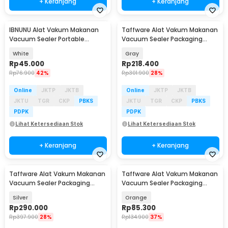
+ Keranjang
+ Keranjang
IBNUNU Alat Vakum Makanan
Taffware Alat Vakum Makanan
Vacuum Sealer Portable
Vacuum Sealer Packaging
Packaging Machine 3W - JLB-
Machine 120W - FKJ-54O
White
Gray
K02
Rp
45.000
Rp
218.400
Rp
76.900
42%
Rp
301.900
28%
Online
JKTP
JKTB
Online
JKTP
JKTB
JKTU
TGR
CKP
PBKS
JKTU
TGR
CKP
PBKS
PDPK
PDPK
Lihat Ketersediaan Stok
Lihat Ketersediaan Stok
+ Keranjang
+ Keranjang
Taffware Alat Vakum Makanan
Taffware Alat Vakum Makanan
Vacuum Sealer Packaging
Vacuum Sealer Packaging
Machine with Bag - HP-9008
Machine with Bag - HF-001
Silver
Orange
Rp
290.000
Rp
85.300
Rp
397.900
28%
Rp
134.900
37%