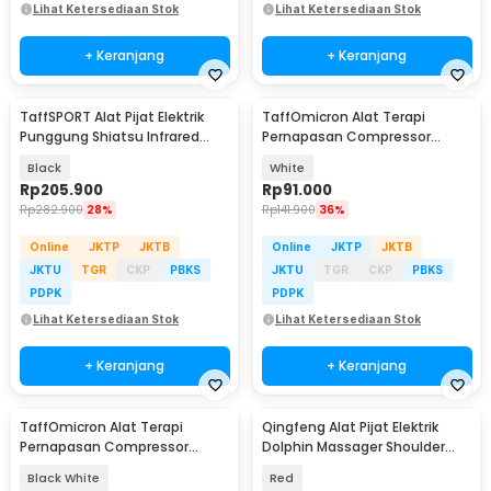
Lihat Ketersediaan Stok
Lihat Ketersediaan Stok
+ Keranjang
+ Keranjang
TaffSPORT Alat Pijat Elektrik
TaffOmicron Alat Terapi
Punggung Shiatsu Infrared
Pernapasan Compressor
Massager - 608
Nebulizer Inhaler - JSL-W310
Black
White
Rp
205.900
Rp
91.000
Rp
282.900
28%
Rp
141.900
36%
Online
JKTP
JKTB
Online
JKTP
JKTB
JKTU
TGR
CKP
PBKS
JKTU
TGR
CKP
PBKS
PDPK
PDPK
Lihat Ketersediaan Stok
Lihat Ketersediaan Stok
+ Keranjang
+ Keranjang
TaffOmicron Alat Terapi
Qingfeng Alat Pijat Elektrik
Pernapasan Compressor
Dolphin Massager Shoulder
Nebulizer Inhaler - SZ5
Vibration USB - HK668
Black White
Red