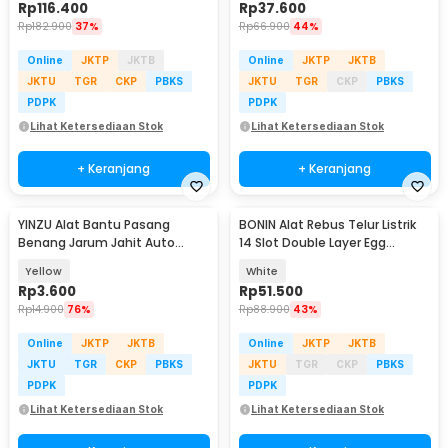
Rp
116.400
Rp
37.600
Rp
182.900
37%
Rp
66.900
44%
Online
JKTP
JKTB
Online
JKTP
JKTB
JKTU
TGR
CKP
PBKS
JKTU
TGR
CKP
PBKS
PDPK
PDPK
Lihat Ketersediaan Stok
Lihat Ketersediaan Stok
+ Keranjang
+ Keranjang
YINZU Alat Bantu Pasang
BONIN Alat Rebus Telur Listrik
Benang Jarum Jahit Auto
14 Slot Double Layer Egg
Needle Threader - ISY001
Cooker 350W - ZY-30
Yellow
White
Rp
3.600
Rp
51.500
Rp
14.900
76%
Rp
88.900
43%
Online
JKTP
JKTB
Online
JKTP
JKTB
JKTU
TGR
CKP
PBKS
JKTU
TGR
CKP
PBKS
PDPK
PDPK
Lihat Ketersediaan Stok
Lihat Ketersediaan Stok