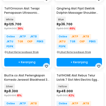
TaffOmicron Alat Terapi
Qingfeng Alat Pijat Elektrik
Pernapasan Ultrasonic
Dolphin Massager Shoulder
Nebulizer Atomizer - MY-520A
Vibration USB - HK668
White
Blue
Rp
125.700
Rp
36.700
Rp
194.900
36%
Rp
66.900
46%
Online
JKTP
JKTB
Online
JKTP
JKTB
JKTU
TGR
CKP
PBKS
JKTU
TGR
CKP
PBKS
PDPK
PDPK
Lihat Ketersediaan Stok
Lihat Ketersediaan Stok
+ Keranjang
+ Keranjang
Biutte.co Alat Perlengkapan
TaffHOME Alat Rebus Telur
Komedo Jerawat Blackhead 3
Listrik 7 Slot Mini Electric Egg
PCS - PT3
Cooker 350W - YS-203
Silver
Yellow
Rp
8.300
Rp
48.000
Rp
20.900
61%
Rp
81.900
42%
Online
JKTP
JKTB
Online
JKTP
JKTB