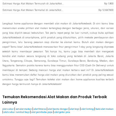
Estimasi Harga Alat Makan Termurah di JakartaNotebook
Rp
1.900
Estimasi Harga Alat Makan Termahal di JakartaNotebook
Rp
12.647.800
Lengkapi home appliance dengan membeli alat makan di JakartaNotebook. Di sini kamu bisa
menemukan aneka pilihan alat makan terlengkap dengan berbagai jenis, ukuran, dan variasi
yang bisa dipilih sesuai kebutuhan. Tak perlu repot pergi ke luar rumah, cukup buka aplikasi
JakartaNotebook di smartphone, pilih produk yang dibutuhkan, pilih metode pembayaran dan
pengiriman, lalu barang pesanan siap diantar ke alamat kamu. Butuh alat makan dengan
cepat? Tentu bisa! JakartaNotebook menawarkan fitur pengiriman 1-day yang langsung diproses
setelah kamu membayar pesanan. Tak hanya itu, kamu juga bisa membeli dan mengecek
kondisi alat makan secara langsung di toko cabang yang terletak di Jakarta Barat, Jakarta
Utara, Tangerang, Cikupa, Semarang, Surabaya Timur, Surabaya Barat, Bandung, Medan, dan
Yogyakarta. Semakin praktis karena kamu bisa menggunakan fitur COD (Cash On Delivery) untuk
membayar di tempat. Sedang mencari harga alat makan terbaru saat ini? Di JakartaNotebook
kamu bisa menemukan daftar harga alat makan yang diurutkan dari produk yang paling sesuai
untukmu. Tunggu apa lagi? Temukan koleksi alat makan dan home appliance kualitas terbaik
dengan harga termurah hanya di JakartaNotebook!
Temukan Rekomendasi Alat Makan dan Produk Terbaik
Lainnya
alat cukur
|
set alat makan
|
alat fitness
|
alat bantu dengar
|
alat kopi
|
alat linting
|
baki alat makan
|
alat cukur rambut bayi
|
alat pembuka pipa
|
alat getar pria