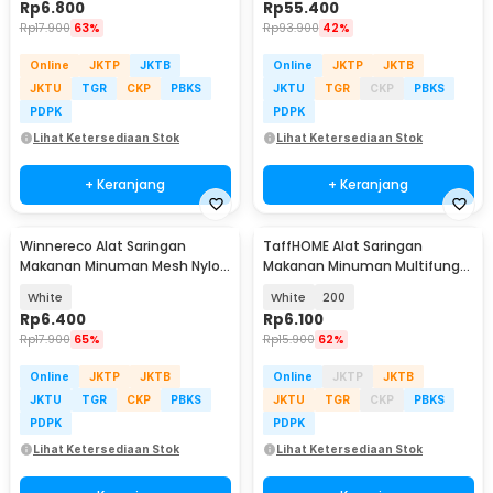
Rp
6.800
Rp
55.400
Rp
17.900
63%
Rp
93.900
42%
Online
JKTP
JKTB
Online
JKTP
JKTB
JKTU
TGR
CKP
PBKS
JKTU
TGR
CKP
PBKS
PDPK
PDPK
Lihat Ketersediaan Stok
Lihat Ketersediaan Stok
+ Keranjang
+ Keranjang
Winnereco Alat Saringan
TaffHOME Alat Saringan
Makanan Minuman Mesh Nylon
Makanan Minuman Multifungsi
100 Mikron - UF-100
Bahan Nylon Mesh - KY234
White
White
200
Rp
6.400
Rp
6.100
Rp
17.900
65%
Rp
15.900
62%
Online
JKTP
JKTB
Online
JKTP
JKTB
JKTU
TGR
CKP
PBKS
JKTU
TGR
CKP
PBKS
PDPK
PDPK
Lihat Ketersediaan Stok
Lihat Ketersediaan Stok