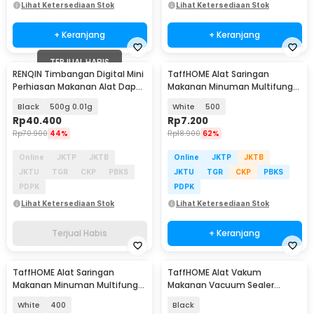
Lihat Ketersediaan Stok
Lihat Ketersediaan Stok
+ Keranjang
+ Keranjang
TERJUAL HABIS
RENQIN Timbangan Digital Mini
TaffHOME Alat Saringan
Perhiasan Makanan Alat Dapur
Makanan Minuman Multifungsi
Jewel Scale - CS-D
Bahan Nylon Mesh - KY234
Black
500g 0.01g
White
500
Rp
40.400
Rp
7.200
Rp
70.900
44%
Rp
18.900
62%
Online
JKTP
JKTB
Online
JKTP
JKTB
JKTU
TGR
CKP
PBKS
JKTU
TGR
CKP
PBKS
PDPK
PDPK
Lihat Ketersediaan Stok
Lihat Ketersediaan Stok
Terjual Habis
+ Keranjang
TaffHOME Alat Saringan
TaffHOME Alat Vakum
Makanan Minuman Multifungsi
Makanan Vacuum Sealer
Bahan Nylon Mesh - KY234
Packaging Machine with Bag -
White
400
Black
YQ-688