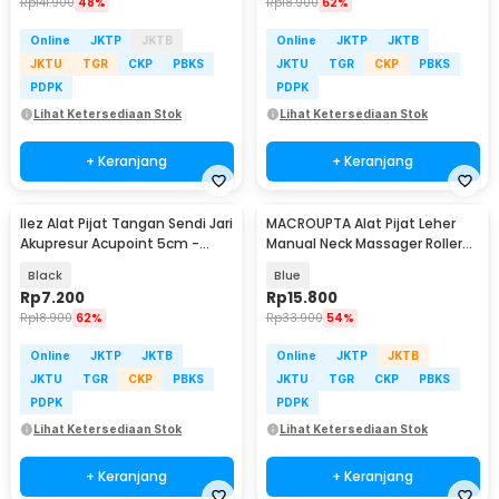
Rp
141.900
48%
Rp
18.900
62%
Online
JKTP
JKTB
Online
JKTP
JKTB
JKTU
TGR
CKP
PBKS
JKTU
TGR
CKP
PBKS
PDPK
PDPK
Lihat Ketersediaan Stok
Lihat Ketersediaan Stok
+ Keranjang
+ Keranjang
Ilez Alat Pijat Tangan Sendi Jari
MACROUPTA Alat Pijat Leher
Akupresur Acupoint 5cm -
Manual Neck Massager Roller
INU28
Handheld - MCR35
Black
Blue
Rp
7.200
Rp
15.800
Rp
18.900
62%
Rp
33.900
54%
Online
JKTP
JKTB
Online
JKTP
JKTB
JKTU
TGR
CKP
PBKS
JKTU
TGR
CKP
PBKS
PDPK
PDPK
Lihat Ketersediaan Stok
Lihat Ketersediaan Stok
+ Keranjang
+ Keranjang