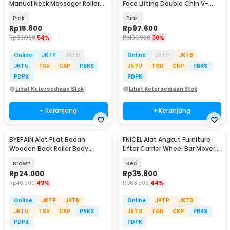
Manual Neck Massager Roller
Face Lifting Double Chin V-
Handheld - MCR35
Shaped - BYM-903S
Pink
Pink
Rp
15.800
Rp
97.600
Rp
33.900
54%
Rp
150.900
36%
Online
JKTP
JKTB
Online
JKTP
JKTB
JKTU
TGR
CKP
PBKS
JKTU
TGR
CKP
PBKS
PDPK
PDPK
Lihat Ketersediaan Stok
Lihat Ketersediaan Stok
+ Keranjang
+ Keranjang
BYEPAIN Alat Pijat Badan
FNICEL Alat Angkut Furniture
Wooden Back Roller Body
Lifter Carrier Wheel Bar Mover
Massager - K2
150kg - FTS30
Brown
Red
Rp
24.000
Rp
35.800
Rp
46.900
49%
Rp
63.900
44%
Online
JKTP
JKTB
Online
JKTP
JKTB
JKTU
TGR
CKP
PBKS
JKTU
TGR
CKP
PBKS
PDPK
PDPK