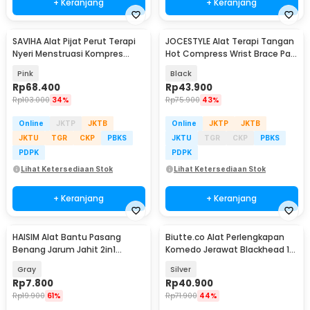
+ Keranjang
+ Keranjang
SAVIHA Alat Pijat Perut Terapi
JOCESTYLE Alat Terapi Tangan
Nyeri Menstruasi Kompres
Hot Compress Wrist Brace Pain
Panas 3 Level - 971S
Relief USB - JC40
Pink
Black
Rp
68.400
Rp
43.900
Rp
103.000
34%
Rp
75.900
43%
Online
JKTP
JKTB
Online
JKTP
JKTB
JKTU
TGR
CKP
PBKS
JKTU
TGR
CKP
PBKS
PDPK
PDPK
Lihat Ketersediaan Stok
Lihat Ketersediaan Stok
+ Keranjang
+ Keranjang
HAISIM Alat Bantu Pasang
Biutte.co Alat Perlengkapan
Benang Jarum Jahit 2in1
Komedo Jerawat Blackhead 14
Needle Threader - NJ-012
PCS - PT14
Gray
Silver
Rp
7.800
Rp
40.900
Rp
19.900
61%
Rp
71.900
44%