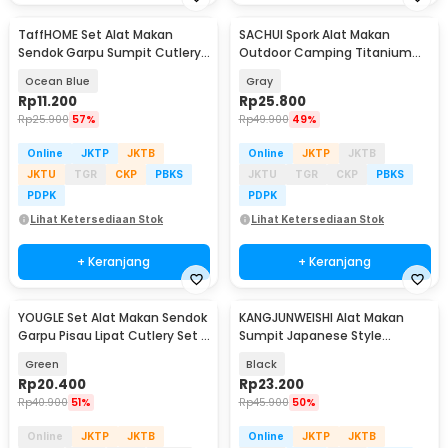
TaffHOME Set Alat Makan
SACHUI Spork Alat Makan
Sendok Garpu Sumpit Cutlery
Outdoor Camping Titanium
with Pouch - CJ0091
Long Handle Cutlery - SC116
Ocean Blue
Gray
Rp
11.200
Rp
25.800
Rp
25.900
57%
Rp
49.900
49%
Online
JKTP
JKTB
Online
JKTP
JKTB
JKTU
TGR
CKP
PBKS
JKTU
TGR
CKP
PBKS
PDPK
PDPK
Lihat Ketersediaan Stok
Lihat Ketersediaan Stok
+ Keranjang
+ Keranjang
YOUGLE Set Alat Makan Sendok
KANGJUNWEISHI Alat Makan
Garpu Pisau Lipat Cutlery Set 3
Sumpit Japanese Style
PCS - A009
Chopstick 5 Pasang - 01BPP
Green
Black
Rp
20.400
Rp
23.200
Rp
40.900
51%
Rp
45.900
50%
Online
JKTP
JKTB
Online
JKTP
JKTB