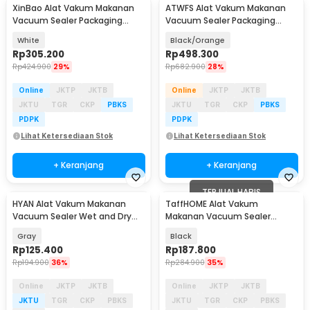
XinBao Alat Vakum Makanan
ATWFS Alat Vakum Makanan
Vacuum Sealer Packaging
Vacuum Sealer Packaging
Machine 60kPa 110W - QH-56
Machine with Bag - SX-168
White
Black/Orange
Rp
305.200
Rp
498.300
Rp
424.900
29%
Rp
682.900
28%
Online
JKTP
JKTB
Online
JKTP
JKTB
JKTU
TGR
CKP
PBKS
JKTU
TGR
CKP
PBKS
PDPK
PDPK
Lihat Ketersediaan Stok
Lihat Ketersediaan Stok
+ Keranjang
+ Keranjang
TERJUAL HABIS
HYAN Alat Vakum Makanan
TaffHOME Alat Vakum
Vacuum Sealer Wet and Dry
Makanan Vacuum Sealer
Seal Machine 65 kPa - 98366
Packaging Machine 120W - FKJ-
Gray
Black
9600
Rp
125.400
Rp
187.800
Rp
194.900
36%
Rp
284.900
35%
Online
JKTP
JKTB
Online
JKTP
JKTB
JKTU
TGR
CKP
PBKS
JKTU
TGR
CKP
PBKS