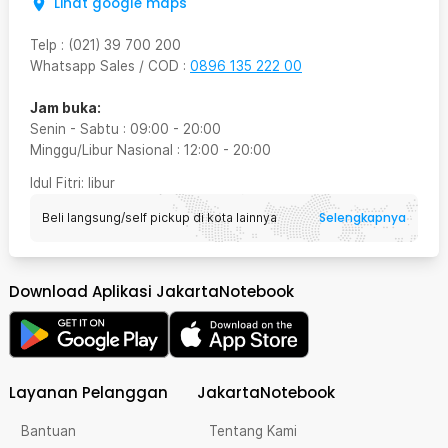
Lihat google maps
Telp
:
(021) 39 700 200
Whatsapp Sales / COD
:
0896 135 222 00
Jam buka:
Senin - Sabtu
:
09:00
-
20:00
Minggu/Libur Nasional
:
12:00
-
20:00
Idul Fitri
: libur
Selengkapnya
Beli langsung/self pickup di kota lainnya
Download Aplikasi JakartaNotebook
Layanan Pelanggan
JakartaNotebook
Bantuan
Tentang Kami