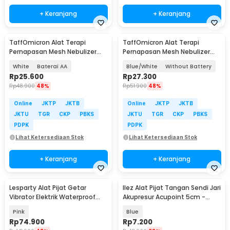
+ Keranjang
+ Keranjang
TaffOmicron Alat Terapi
TaffOmicron Alat Terapi
Pernapasan Mesh Nebulizer
Pernapasan Mesh Nebulizer
Inhaler Atomizer - JSL-W302
Portable Inhaler - JSL-W302
White
Baterai AA
Blue/White
Without Battery
Rp
25.600
Rp
27.300
Rp
48.900
48%
Rp
51.900
48%
Online
JKTP
JKTB
Online
JKTP
JKTB
JKTU
TGR
CKP
PBKS
JKTU
TGR
CKP
PBKS
PDPK
PDPK
Lihat Ketersediaan Stok
Lihat Ketersediaan Stok
+ Keranjang
+ Keranjang
Lesparty Alat Pijat Getar
Ilez Alat Pijat Tangan Sendi Jari
Vibrator Elektrik Waterproof
Akupresur Acupoint 5cm -
Bluetooth 5.0 - LS10
INU28
Pink
Blue
Rp
74.900
Rp
7.200