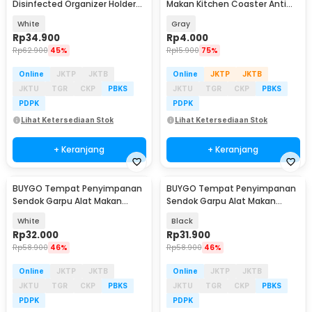
Disinfected Organizer Holder
Makan Kitchen Coaster Anti
Wall Mounted - AK50
Panas 17cm - AH-A1
White
Gray
Rp
34.900
Rp
4.000
Rp
62.900
45%
Rp
15.900
75%
Online
JKTP
JKTB
Online
JKTP
JKTB
JKTU
TGR
CKP
PBKS
JKTU
TGR
CKP
PBKS
PDPK
PDPK
Lihat Ketersediaan Stok
Lihat Ketersediaan Stok
+ Keranjang
+ Keranjang
BUYGO Tempat Penyimpanan
BUYGO Tempat Penyimpanan
Sendok Garpu Alat Makan
Sendok Garpu Alat Makan
Kitchen Storage Box - BAG210
Kitchen Storage Box - BAG210
White
Black
Rp
32.000
Rp
31.900
Rp
58.900
46%
Rp
58.900
46%
Online
JKTP
JKTB
Online
JKTP
JKTB
JKTU
TGR
CKP
PBKS
JKTU
TGR
CKP
PBKS
PDPK
PDPK