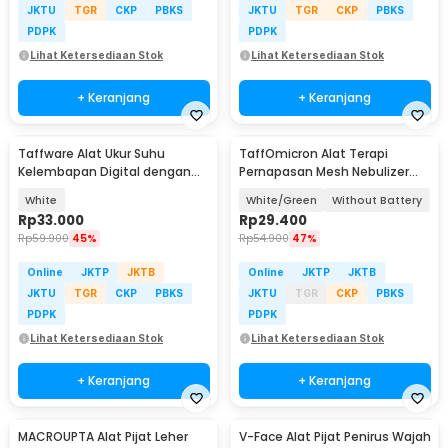
JKTU
TGR
CKP
PBKS
JKTU
TGR
CKP
PBKS
PDPK
PDPK
Lihat Ketersediaan Stok
Lihat Ketersediaan Stok
+ Keranjang
+ Keranjang
Taffware Alat Ukur Suhu
TaffOmicron Alat Terapi
Kelembapan Digital dengan
Pernapasan Mesh Nebulizer
Jam Alarm Kalender - HTC-2
Inhaler Atomizer - JSL-W303
White
White/Green
Without Battery
Rp
33.000
Rp
29.400
Rp
59.900
45%
Rp
54.900
47%
Online
JKTP
JKTB
Online
JKTP
JKTB
JKTU
TGR
CKP
PBKS
JKTU
TGR
CKP
PBKS
PDPK
PDPK
Lihat Ketersediaan Stok
Lihat Ketersediaan Stok
+ Keranjang
+ Keranjang
MACROUPTA Alat Pijat Leher
V-Face Alat Pijat Penirus Wajah