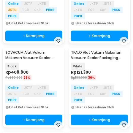
Online
JKTP
JKTB
Online
JKTP
JKTB
JKTU
TGR
CKP
PBKS
JKTU
TGR
CKP
PBKS
PDPK
PDPK
Lihat Ketersediaan Stok
Lihat Ketersediaan Stok
+ Keranjang
+ Keranjang
SOVACUM Alat Vakum
TFALO Alat Vakum Makanan
Makanan Vacuum Sealer
Vacuum Sealer Packaging
Packaging Machine with Bag -
Machine with Bag - FK-7912
Black
White
SX-100
Rp
408.800
Rp
121.300
Rp
560.900
28%
Rp
188.900
36%
Online
JKTP
JKTB
Online
JKTP
JKTB
JKTU
TGR
CKP
PBKS
JKTU
TGR
CKP
PBKS
PDPK
PDPK
Lihat Ketersediaan Stok
Lihat Ketersediaan Stok
+ Keranjang
+ Keranjang