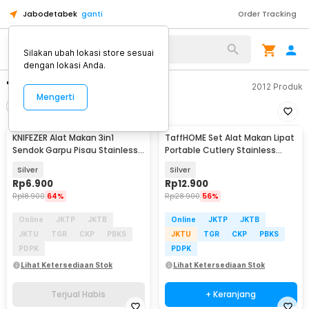
Jabodetabek
ganti
Order Tracking
Silakan ubah lokasi store sesuai
dengan lokasi Anda.
"alat makan"
2012
Produk
Mengerti
Filter
Urutkan
TERJUAL HABIS
KNIFEZER Alat Makan 3in1
TaffHOME Set Alat Makan Lipat
Sendok Garpu Pisau Stainless
Portable Cutlery Stainless
Travel 20cm - HG1514
Steel 410 - AOTU
Silver
Silver
Rp
6.900
Rp
12.900
Rp
18.900
64%
Rp
28.900
56%
Online
JKTP
JKTB
Online
JKTP
JKTB
JKTU
TGR
CKP
PBKS
JKTU
TGR
CKP
PBKS
PDPK
PDPK
Lihat Ketersediaan Stok
Lihat Ketersediaan Stok
Terjual Habis
+ Keranjang