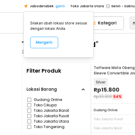
Jabodetabek
ganti
Toko Jakarta Utara
Toko Tangerang
Kategori
Silakan ubah lokasi store sesuai
Toko Cikupa
dengan lokasi Anda.
Pick n Go Jakarta Barat
Senin - J
"mata obeng hex rod"
Mengerti
Pick n Go Bekasi
Senin - Jumat (08
Pick n Go Depok
Senin - Jumat (08
241
Produk
Toko Jakarta Pusat
Senin - Sabtu
Taffware Mata Obeng 
Filter Produk
Toko Jakarta Barat
Senin - Sabtu
Sleeve Convertible Jo
Toko Jakarta Utara
Silver
Toko Tangerang
Rp
15.800
Lokasi Barang
Rp
33.900
54%
Toko Cikupa
Gudang Online
Toko Cikupa
Pick n Go Jakarta Barat
Senin - J
Toko Jakarta Barat
Gudang Online
Pick n Go Bekasi
Senin - Jumat (08
Toko Jakarta Pusat
Toko Jakarta Pusat
Toko Jakarta Utara
Pick n Go Depok
Senin - Jumat (08
Toko Tangerang
Toko Jakarta Barat