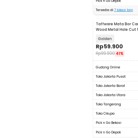
Pick n Go Depok
Tersedia di
7
lokasi lain
Taffware Mata Bor Car
Wood Metal Hole Cut 
PIT-20P
Golden
Rp
59.900
Rp
99.900
41%
Gudang Online
Toko Jakarta Pusat
Toko Jakarta Barat
Toko Jakarta Utara
Toko Tangerang
Toko Cikupa
Pick n Go Bekasi
Pick n Go Depok