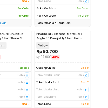
Sisa 7
Toko Cikupa
Habis
Pre Order
Pick n Go Bekasi
Pre Order
Pre Order
Pick n Go Depok
Pre Order
i lain
Tidak tersedia di lokasi lain
 Drill Chuck Bit
PROBUILDER Ekstensi Mata Bor L
/4 Hex Shank 3
Angle 90 Derajat 1/4 Inch Hex -
66688
8mm
Yellow
Rp
50.700
Rp
87.900
43%
Tersedia
Gudang Online
Sisa 9
t
Habis
Toko Jakarta Pusat
Habis
t
Habis
Toko Jakarta Barat
Sisa 7
a
Habis
Toko Jakarta Utara
Habis
Habis
Toko Tangerang
Habis
Sisa 5
Toko Cikupa
Sisa 9