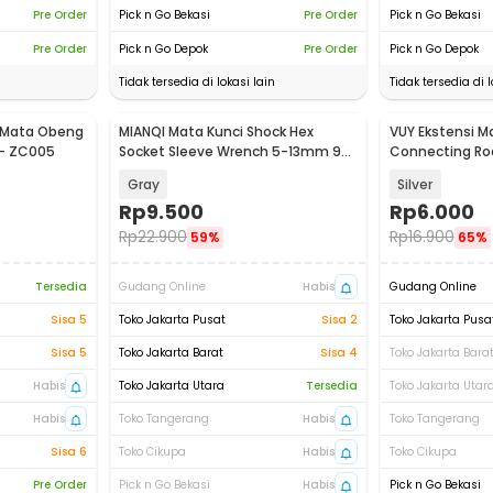
Pre Order
Pick n Go Bekasi
Pre Order
Pick n Go Bekasi
Pre Order
Pick n Go Depok
Pre Order
Pick n Go Depok
Tidak tersedia di lokasi lain
Tidak tersedia di l
 Mata Obeng
MIANQI Mata Kunci Shock Hex
VUY Ekstensi M
 - ZC005
Socket Sleeve Wrench 5-13mm 9
Connecting Rod
PCS - BS04
Grinding - M10
Gray
Silver
Rp
9.500
Rp
6.000
Rp
22.900
Rp
16.900
59%
65%
Tersedia
Gudang Online
Habis
Gudang Online
Sisa 5
Toko Jakarta Pusat
Sisa 2
Toko Jakarta Pusa
Sisa 5
Toko Jakarta Barat
Sisa 4
Toko Jakarta Bara
Habis
Toko Jakarta Utara
Tersedia
Toko Jakarta Utar
Habis
Toko Tangerang
Habis
Toko Tangerang
Sisa 6
Toko Cikupa
Habis
Toko Cikupa
Pre Order
Pick n Go Bekasi
Habis
Pick n Go Bekasi