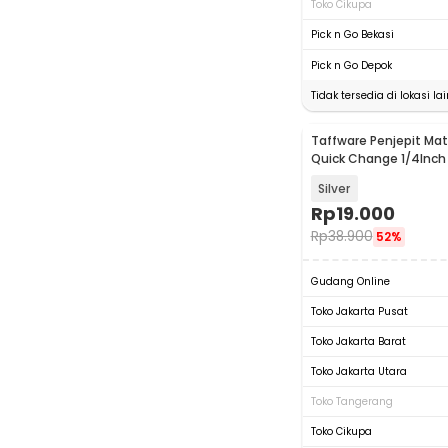
Toko Cikupa
Pick n Go Bekasi
Pick n Go Depok
Tidak tersedia di lokasi lai
Taffware Penjepit Mata 
Quick Change 1/4Inch
2054A
Silver
Rp
19.000
Rp
38.900
52%
Gudang Online
Toko Jakarta Pusat
Toko Jakarta Barat
Toko Jakarta Utara
Toko Tangerang
Toko Cikupa