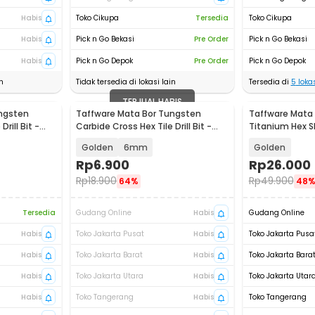
Habis
Toko Cikupa
Tersedia
Toko Cikupa
Habis
Pick n Go Bekasi
Pre Order
Pick n Go Bekasi
Habis
Pick n Go Depok
Pre Order
Pick n Go Depok
n
Tidak tersedia di lokasi lain
Tersedia di
5
lokas
TERJUAL HABIS
ngsten
Taffware Mata Bor Tungsten
Taffware Mata B
rill Bit -
Carbide Cross Hex Tile Drill Bit -
Titanium Hex S
FM3
VDB13
Golden
6mm
Golden
Rp
6.900
Rp
26.000
Rp
18.900
Rp
49.900
64%
48
Tersedia
Gudang Online
Habis
Gudang Online
Habis
Toko Jakarta Pusat
Habis
Toko Jakarta Pusa
Habis
Toko Jakarta Barat
Habis
Toko Jakarta Bara
Habis
Toko Jakarta Utara
Habis
Toko Jakarta Utar
Habis
Toko Tangerang
Habis
Toko Tangerang