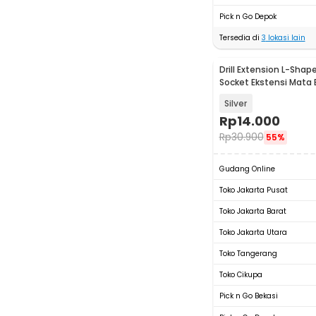
Pick n Go Depok
Tersedia di
3
lokasi lain
Drill Extension L-Shape
Socket Ekstensi Mata B
105
Silver
Rp
14.000
Rp
30.900
55%
Gudang Online
Toko Jakarta Pusat
Toko Jakarta Barat
Toko Jakarta Utara
Toko Tangerang
Toko Cikupa
Pick n Go Bekasi