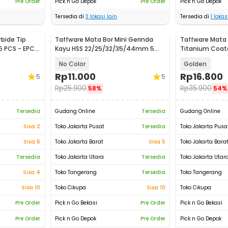
Pre Order
Pick n Go Depok
Pre Order
Pick n Go Depok
Tersedia di
3
lokasi lain
Tersedia di
1
lokasi
bide Tip
Taffware Mata Bor Mini Gerinda
Taffware Mata B
5 PCS - EPC-
Kayu HSS 22/25/32/35/44mm 5
Titanium Coat
PCS - 58686
No Color
Golden
Rp
11.000
Rp
16.800
5
5
Rp
25.900
Rp
35.900
58%
54%
Tersedia
Gudang Online
Tersedia
Gudang Online
Sisa 2
Toko Jakarta Pusat
Tersedia
Toko Jakarta Pusa
Sisa 6
Toko Jakarta Barat
Sisa 5
Toko Jakarta Bara
Tersedia
Toko Jakarta Utara
Tersedia
Toko Jakarta Utar
Sisa 4
Toko Tangerang
Tersedia
Toko Tangerang
Sisa 10
Toko Cikupa
Sisa 10
Toko Cikupa
Pre Order
Pick n Go Bekasi
Pre Order
Pick n Go Bekasi
Pre Order
Pick n Go Depok
Pre Order
Pick n Go Depok