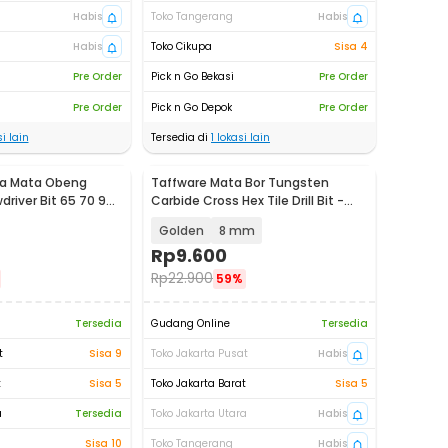
Habis
Toko Tangerang
Habis
Habis
Toko Cikupa
Sisa 4
Pre Order
Pick n Go Bekasi
Pre Order
Pre Order
Pick n Go Depok
Pre Order
i lain
Tersedia di
1
lokasi lain
la Mata Obeng
Taffware Mata Bor Tungsten
driver Bit 65 70 90
Carbide Cross Hex Tile Drill Bit -
FM3
Golden
8 mm
Rp
9.600
Rp
22.900
59%
Tersedia
Gudang Online
Tersedia
t
Sisa 9
Toko Jakarta Pusat
Habis
t
Sisa 5
Toko Jakarta Barat
Sisa 5
a
Tersedia
Toko Jakarta Utara
Habis
Sisa 10
Toko Tangerang
Habis