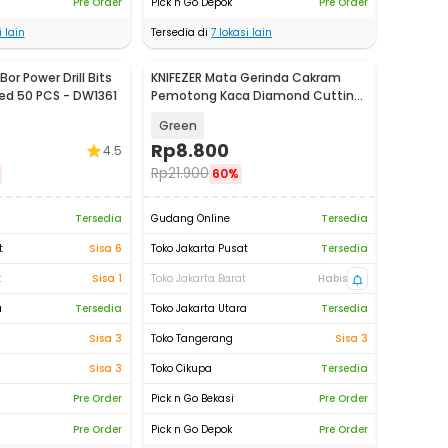
Pre Order
Pick n Go Depok
Pre Order
 lain
Tersedia di
7
lokasi lain
or Power Drill Bits
KNIFEZER Mata Gerinda Cakram
ed 50 PCS - DW1361
Pemotong Kaca Diamond Cutting
Disk 100mm - UJ15
Green
Rp
8.800
4.5
Rp
21.900
60%
Tersedia
Gudang Online
Tersedia
t
Sisa 6
Toko Jakarta Pusat
Tersedia
t
Sisa 1
Toko Jakarta Barat
Habis
a
Tersedia
Toko Jakarta Utara
Tersedia
Sisa 3
Toko Tangerang
Sisa 3
Sisa 3
Toko Cikupa
Tersedia
Pre Order
Pick n Go Bekasi
Pre Order
Pre Order
Pick n Go Depok
Pre Order