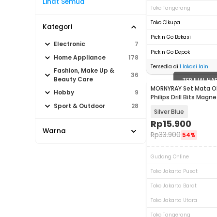
Lihat Semua
Toko Tangerang
Toko Cikupa
Kategori
Pick n Go Bekasi
Electronic
7
Pick n Go Depok
Home Appliance
178
Tersedia di
1
lokasi lain
Fashion, Make Up &
36
Beauty Care
TERJUAL HA
MORNYRAY Set Mata O
Hobby
9
Philips Drill Bits Magn
- MR7
Sport & Outdoor
28
Silver Blue
Rp
15.900
Warna
Rp
33.900
54%
Gudang Online
Toko Jakarta Pusat
Toko Jakarta Barat
Toko Jakarta Utara
Toko Tangerang