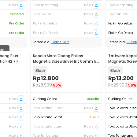
Habis
Toko Tangerang
Habis
Toko Tangerang
Tersedia
Toko Cikupa
Habis
Toko Cikupa
Pre Order
Pick n Go Bekasi
Habis
Pick n Go Bekasi
Pre Order
Pick n Go Depok
Habis
Pick n Go Depok
Tersedia di
1
lokasi lain
Tersedia di
5
lokas
BIS
beng Plus
Kepala Mata Obeng Philips
Taffware Kepa
etic PH2 7 PCS
Magnetic Screwdriver Bit 65mm 5
Magnetic Screw
PCS - PH2
150mm - PH2
Black
Black
Rp
12.800
Rp
13.200
Rp
28.900
Rp
29.900
56%
56%
Habis
Gudang Online
Tersedia
Gudang Online
Habis
Toko Jakarta Pusat
Habis
Toko Jakarta Pusa
Habis
Toko Jakarta Barat
Sisa 3
Toko Jakarta Bara
Habis
Toko Jakarta Utara
Habis
Toko Jakarta Utar
Habis
Toko Tangerang
Habis
Toko Tangerang