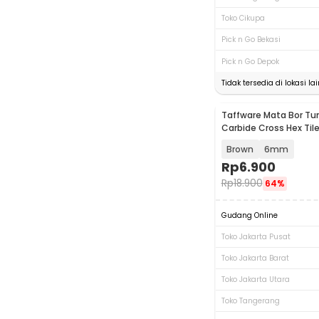
Toko Cikupa
Pick n Go Bekasi
Pick n Go Depok
Tidak tersedia di lokasi lai
Taffware Mata Bor Tu
Baru
Carbide Cross Hex Tile D
FM3
Brown
6mm
Rp
6.900
Rp
18.900
64%
Gudang Online
Toko Jakarta Pusat
Toko Jakarta Barat
Toko Jakarta Utara
Toko Tangerang