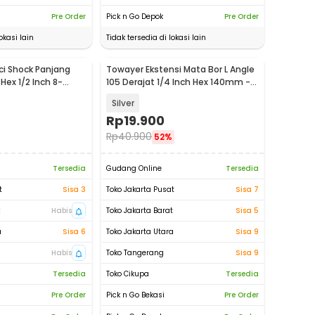
Pre Order
Pick n Go Depok
Pre Order
okasi lain
Tidak tersedia di lokasi lain
i Shock Panjang
Towayer Ekstensi Mata Bor L Angle
Hex 1/2 Inch 8-
105 Derajat 1/4 Inch Hex 140mm -
 AW1
T105
Silver
Rp
19.900
Rp
40.900
52%
Tersedia
Gudang Online
Tersedia
t
Sisa 3
Toko Jakarta Pusat
Sisa 7
t
Habis
Toko Jakarta Barat
Sisa 5
a
Sisa 6
Toko Jakarta Utara
Sisa 9
Habis
Toko Tangerang
Sisa 9
Tersedia
Toko Cikupa
Tersedia
Pre Order
Pick n Go Bekasi
Pre Order