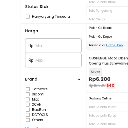
Toko Jakarta Utara
Status Stok
Toko Tangerang
Hanya yang Tersedia
Toko Cikupa
Pick n Go Bekasi
Harga
Pick n Go Depok
Tersedia di
1
lokasi lain
Rp
Min
OUSHENGLI Mata Obe
Rp
Max
Obeng Plus Screwdrive
6.35 mm - S2PH2
Silver
Rp
6.200
Brand
Rp
16.900
64%
Taffware
Xiaomi
Gudang Online
Mito
XCAN
Toko Jakarta Pusat
BaoRun
DCTOOLS
Toko Jakarta Barat
Others
Toko Jakarta Utara