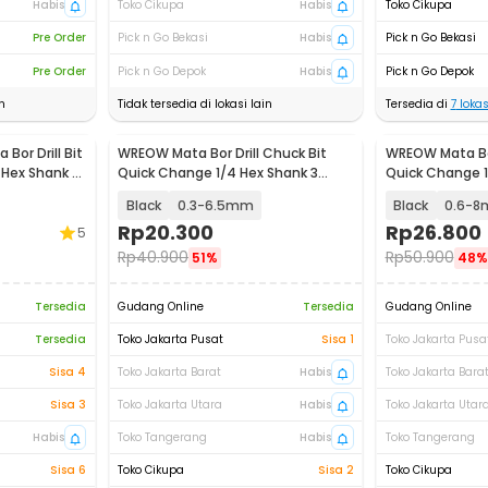
Habis
Toko Cikupa
Habis
Toko Cikupa
Pre Order
Pick n Go Bekasi
Habis
Pick n Go Bekasi
Pre Order
Pick n Go Depok
Habis
Pick n Go Depok
n
Tidak tersedia di lokasi lain
Tersedia di
7
lokas
Bor Drill Bit
WREOW Mata Bor Drill Chuck Bit
WREOW Mata Bor
 Hex Shank -
Quick Change 1/4 Hex Shank 3
Quick Change 1
Jaws - WR091
Jaws - WR091
Black
0.3-6.5mm
Black
0.6-
Rp
20.300
Rp
26.800
5
Rp
40.900
Rp
50.900
51%
48%
Tersedia
Gudang Online
Tersedia
Gudang Online
Tersedia
Toko Jakarta Pusat
Sisa 1
Toko Jakarta Pusa
Sisa 4
Toko Jakarta Barat
Habis
Toko Jakarta Bara
Sisa 3
Toko Jakarta Utara
Habis
Toko Jakarta Utar
Habis
Toko Tangerang
Habis
Toko Tangerang
Sisa 6
Toko Cikupa
Sisa 2
Toko Cikupa