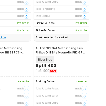
a
Habis
Toko Jakarta Utara
Habis
Habis
Toko Tangerang
Habis
Habis
Toko Cikupa
Habis
Pre Order
Pick n Go Bekasi
Pre Order
Pre Order
Pick n Go Depok
Pre Order
 lain
Tidak tersedia di lokasi lain
ala Mata Obeng
AUTOTOOL Set Mata Obeng Plus
low Bit 33 PCS -
Philips Drill Bits Magnetic PH2 6 PCS
- AT6
Silver Blue
Rp
14.400
Rp
31.900
55%
Tersedia
Gudang Online
Tersedia
t
Habis
Toko Jakarta Pusat
Habis
t
Habis
Toko Jakarta Barat
Habis
a
Habis
Toko Jakarta Utara
Habis