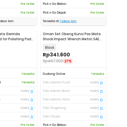
Pre Order
Pick n Go Bekasi
Pre Order
Pre Order
Pick n Go Depok
Pre Order
okasi lain
Tersedia di
1
lokasi lain
ata Gerinda
Oman Set Obeng Kunci Pas Mata
Baru
 for Polishing Pad
Shock Impact Wrench Metric SAE
80PCS - 2885B
Black
Rp
341.600
Rp
467.900
27%
Tersedia
Gudang Online
Tersedia
t
Tersedia
Toko Jakarta Pusat
Habis
t
Habis
Toko Jakarta Barat
Habis
a
Habis
Toko Jakarta Utara
Habis
Habis
Toko Tangerang
Habis
Habis
Toko Cikupa
Habis
Pre Order
Pick n Go Bekasi
Pre Order