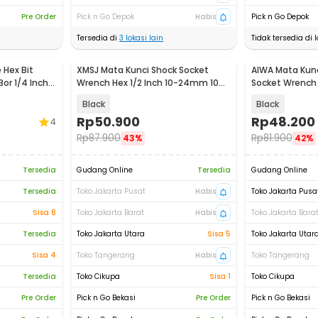
Pre Order
Pick n Go Depok
Habis
Pick n Go Depok
Tersedia di
3
lokasi lain
Tidak tersedia di l
 Hex Bit
XMSJ Mata Kunci Shock Socket
AIWA Mata Kunc
or 1/4 Inch -
Wrench Hex 1/2 Inch 10-24mm 10
Socket Wrench 
PCS - XS1
24mm 10 PCS -
Black
Black
Rp
50.900
Rp
48.200
4
Rp
87.900
Rp
81.900
43%
42%
Tersedia
Gudang Online
Tersedia
Gudang Online
Tersedia
Toko Jakarta Pusat
Habis
Toko Jakarta Pusa
Sisa 8
Toko Jakarta Barat
Habis
Toko Jakarta Bara
Tersedia
Toko Jakarta Utara
Sisa 5
Toko Jakarta Utar
Sisa 4
Toko Tangerang
Habis
Toko Tangerang
Tersedia
Toko Cikupa
Sisa 1
Toko Cikupa
Pre Order
Pick n Go Bekasi
Pre Order
Pick n Go Bekasi