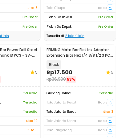
Sisa 8
Toko Cikupa
Habis
Pre Order
Pick n Go Bekasi
Pre Order
Pre Order
Pick n Go Depok
Pre Order
i lain
Tersedia di
2
lokasi lain
or Power Drill Steel
FEIMING Mata Bor Elektrik Adapter
hank 13 PCS - SV-
Extension Bits Hex 1/4 3/8 1/2 3 PCS
- BD003
Black
Rp
17.500
5
5
Rp
36.900
%
53%
Tersedia
Gudang Online
Tersedia
t
Tersedia
Toko Jakarta Pusat
Habis
t
Tersedia
Toko Jakarta Barat
Sisa 3
a
Sisa 10
Toko Jakarta Utara
Habis
Sisa 3
Toko Tangerang
Habis