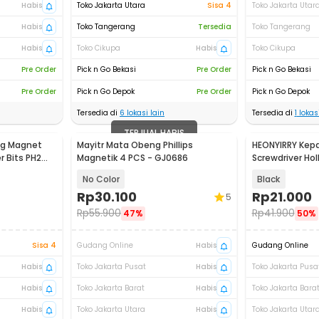
Habis
Toko Jakarta Utara
Sisa 4
Toko Jakarta Utar
Habis
Toko Tangerang
Tersedia
Toko Tangerang
Habis
Toko Cikupa
Habis
Toko Cikupa
Pre Order
Pick n Go Bekasi
Pre Order
Pick n Go Bekasi
Pre Order
Pick n Go Depok
Pre Order
Pick n Go Depok
Tersedia di
6
lokasi lain
Tersedia di
1
lokasi
TERJUAL HABIS
ng Magnet
Mayitr Mata Obeng Phillips
HEONYIRRY Kep
r Bits PH2
Magnetik 4 PCS - GJ0686
Screwdriver Hol
J682
No Color
Black
Rp
30.100
Rp
21.000
5
Rp
55.900
Rp
41.900
47%
50%
Sisa 4
Gudang Online
Habis
Gudang Online
Habis
Toko Jakarta Pusat
Habis
Toko Jakarta Pusa
Habis
Toko Jakarta Barat
Habis
Toko Jakarta Bara
Habis
Toko Jakarta Utara
Habis
Toko Jakarta Utar