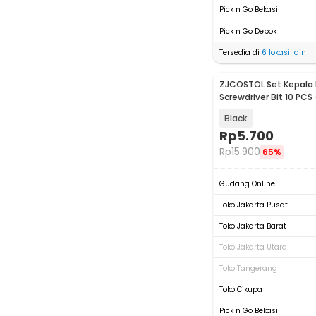
Pick n Go Bekasi
Pick n Go Depok
Tersedia di
6
lokasi lain
ZJCOSTOL Set Kepala
Screwdriver Bit 10 PCS
Black
Rp
5.700
Rp
15.900
65%
Gudang Online
Toko Jakarta Pusat
Toko Jakarta Barat
Toko Jakarta Utara
Toko Tangerang
Toko Cikupa
Pick n Go Bekasi