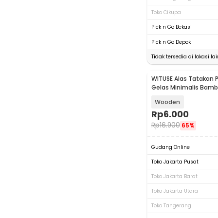
Toko Cikupa
Pick n Go Bekasi
Pick n Go Depok
Tidak tersedia di lokasi lai
WITUSE Alas Tatakan
Gelas Minimalis Bamb
Persegi - EQF301
Wooden
Rp
6.000
Rp
16.900
65%
Gudang Online
Toko Jakarta Pusat
Toko Jakarta Barat
Toko Jakarta Utara
Toko Tangerang