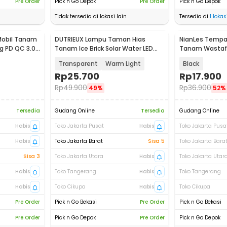
Pre Order
Pick n Go Depok
Pre Order
Pick n Go Depok
Tidak tersedia di lokasi lain
Tersedia di
1
lokasi
Mobil Tanam
DUTRIEUX Lampu Taman Hias
NianLes Tempa
g PD QC 3.0
Tanam Ice Brick Solar Water LED
Tanam Wastafe
0.2W IP45 - DT106
Dispenser 350m
Transparent
Warm Light
Black
Rp
25.700
Rp
17.900
Rp
49.900
Rp
36.900
49%
52%
Tersedia
Gudang Online
Tersedia
Gudang Online
Habis
Toko Jakarta Pusat
Habis
Toko Jakarta Pusa
Habis
Toko Jakarta Barat
Sisa 5
Toko Jakarta Bara
Sisa 3
Toko Jakarta Utara
Habis
Toko Jakarta Utar
Habis
Toko Tangerang
Habis
Toko Tangerang
Habis
Toko Cikupa
Habis
Toko Cikupa
Pre Order
Pick n Go Bekasi
Pre Order
Pick n Go Bekasi
Pre Order
Pick n Go Depok
Pre Order
Pick n Go Depok