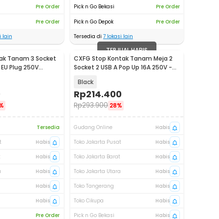
Pre Order
Pick n Go Bekasi
Pre Order
Pre Order
Pick n Go Depok
Pre Order
 lain
Tersedia di
7
lokasi lain
TERJUAL HABIS
ak Tanam 3 Socket
CXFG Stop Kontak Tanam Meja 2
 EU Plug 250V
Socket 2 USB A Pop Up 16A 250V -
68
CF2EU
Black
0
Rp
214.400
Rp
293.900
%
28%
Tersedia
Gudang Online
Habis
t
Habis
Toko Jakarta Pusat
Habis
t
Habis
Toko Jakarta Barat
Habis
a
Habis
Toko Jakarta Utara
Habis
Habis
Toko Tangerang
Habis
Habis
Toko Cikupa
Habis
Pre Order
Pick n Go Bekasi
Habis