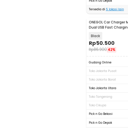
Pick n Go Depok
Tersedia di
5
lokasi lain
ONEGOL Car Charger 
Dual USB Fast Chargin
20W - QT01
Black
Rp
50.500
Rp
86.900
42%
Gudang Online
Toko Jakarta Pusat
Toko Jakarta Barat
Toko Jakarta Utara
Toko Tangerang
Toko Cikupa
Pick n Go Bekasi
Pick n Go Depok