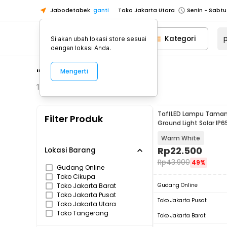
Jabodetabek
ganti
Toko Jakarta Utara
Toko Tangerang
Kategori
Silakan ubah lokasi store sesuai
Toko Cikupa
dengan lokasi Anda.
Pick n Go Jakarta Barat
Senin - J
"pasak tanam"
Mengerti
Pick n Go Bekasi
Senin - Jumat (08
Pick n Go Depok
Senin - Jumat (08
153
Produk
Toko Jakarta Pusat
Senin - Sabtu
TaffLED Lampu Taman
Filter Produk
Toko Jakarta Barat
Senin - Sabtu
Ground Light Solar IP65
022
Toko Jakarta Utara
Warm White
Toko Tangerang
Rp
22.500
Lokasi Barang
Rp
43.900
49%
Toko Cikupa
Gudang Online
Toko Cikupa
Pick n Go Jakarta Barat
Senin - J
Toko Jakarta Barat
Gudang Online
Pick n Go Bekasi
Senin - Jumat (08
Toko Jakarta Pusat
Toko Jakarta Pusat
Toko Jakarta Utara
Pick n Go Depok
Senin - Jumat (08
Toko Tangerang
Toko Jakarta Barat