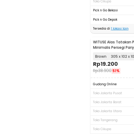
Toko Cikupa
Pick n Go Bekasi
Pick n Go Depok
Tersedia di
1
lokasi lain
WITUSE Alas Tatakan
Minimalis Persegi Pa
Tray - EQF301
Brown
305 x 102 x 
Rp
19.200
Rp
38.900
51%
Gudang Online
Toko Jakarta Pusat
Toko Jakarta Barat
Toko Jakarta Utara
Toko Tangerang
Toko Cikupa