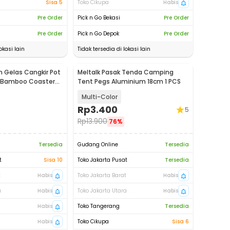
Sisa 5
Toko Cikupa
Habis
Pre Order
Pick n Go Bekasi
Pre Order
Pre Order
Pick n Go Depok
Pre Order
okasi lain
Tidak tersedia di lokasi lain
 Gelas Cangkir Pot
Meltalk Pasak Tenda Camping
 Bamboo Coaster
Tent Pegs Aluminium 18cm 1 PCS
1
Multi-Color
Rp
3.400
5
Rp
13.900
76%
Tersedia
Gudang Online
Tersedia
t
Sisa 10
Toko Jakarta Pusat
Tersedia
t
Habis
Toko Jakarta Barat
Habis
a
Habis
Toko Jakarta Utara
Habis
Habis
Toko Tangerang
Tersedia
Habis
Toko Cikupa
Sisa 6