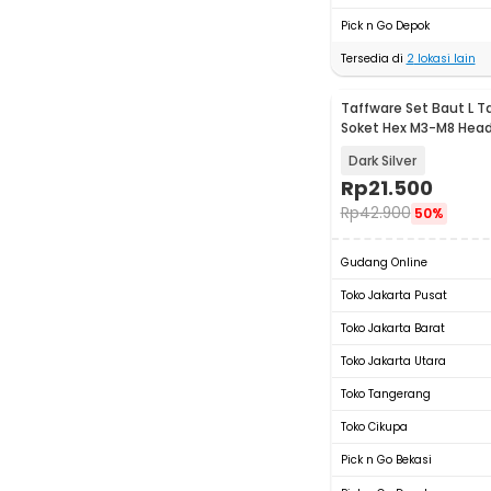
Pick n Go Depok
Tersedia di
2
lokasi lain
Taffware Set Baut L 
Soket Hex M3-M8 Head
PCS - A2-70
Dark Silver
Rp
21.500
Rp
42.900
50%
Gudang Online
Toko Jakarta Pusat
Toko Jakarta Barat
Toko Jakarta Utara
Toko Tangerang
Toko Cikupa
Pick n Go Bekasi