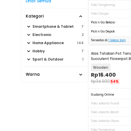
Lihat Semua
Toko Tangerang
Toko Cikupa
Kategori
Pick n Go Bekasi
Smartphone & Tablet
7
Pick n Go Depok
Electronic
2
Tersedia di
1
lokasi lain
Home Appliance
144
Hobby
7
Alas Tatakan Pot Ta
Succulent Flowerpot 
Sport & Outdoor
1
Rectangular - E28
Wooden
Rp
16.400
Warna
Rp
34.900
54%
Gudang Online
Toko Jakarta Pusat
Toko Jakarta Barat
Toko Jakarta Utara
Toko Tangerang