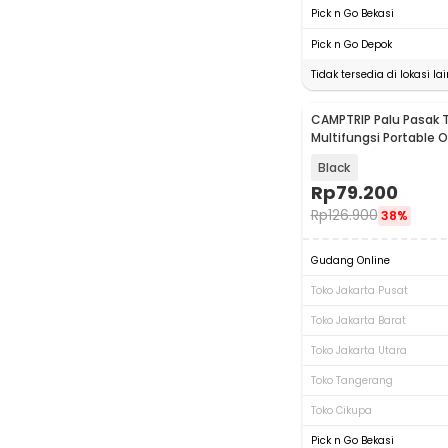
Pick n Go Bekasi
Pick n Go Depok
Tidak tersedia di lokasi lai
CAMPTRIP Palu Pasak 
Multifungsi Portable 
Camping Hammer - C
Black
Rp
79.200
Rp
126.900
38%
Gudang Online
Toko Jakarta Pusat
Toko Jakarta Barat
Toko Jakarta Utara
Toko Tangerang
Toko Cikupa
Pick n Go Bekasi