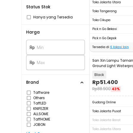
Toko Jakarta Utara
Status Stok
Toko Tangerang
Hanya yang Tersedia
Toko Cikupa
Pick n Go Bekasi
Harga
Pick n Go Depok
Tersedia di
6
lokasi lain
Rp
Min
San Xin Lampu Taman
Rp
Max
Ground Light Waterp
White - SX120
Black
Rp
51.400
Brand
Rp
88.900
43%
Taffware
Others
Gudang Online
TaffLED
KNIFEZER
Toko Jakarta Pusat
ALLSOME
TaffHOME
Toko Jakarta Barat
JOBON
Toko Jakarta Utara