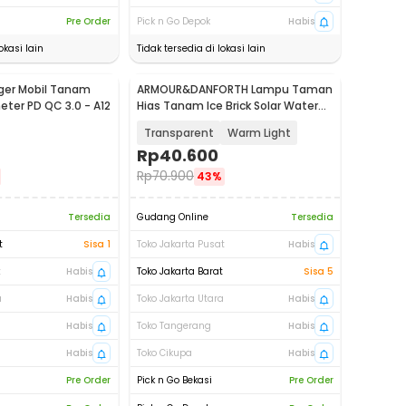
Pre Order
Pick n Go Depok
Habis
okasi lain
Tidak tersedia di lokasi lain
ger Mobil Tanam
ARMOUR&DANFORTH Lampu Taman
eter PD QC 3.0 - A12
Hias Tanam Ice Brick Solar Water
LED 4.5V - GB066
Transparent
Warm Light
Rp
40.600
Rp
70.900
43%
Tersedia
Gudang Online
Tersedia
t
Sisa 1
Toko Jakarta Pusat
Habis
t
Habis
Toko Jakarta Barat
Sisa 5
a
Habis
Toko Jakarta Utara
Habis
Habis
Toko Tangerang
Habis
Habis
Toko Cikupa
Habis
Pre Order
Pick n Go Bekasi
Pre Order