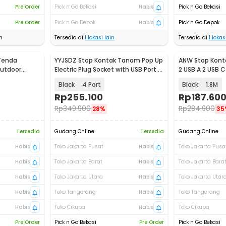
Pre Order
Pick n Go Bekasi
Habis
Pick n Go Bekasi
Pre Order
Pick n Go Depok
Habis
Pick n Go Depok
n
Tersedia di
1
lokasi lain
Tersedia di
1
lokasi
Tenda
YYJSDZ Stop Kontak Tanam Pop Up
ANW Stop Kont
Outdoor
Electric Plug Socket with USB Port -
2 USB A 2 USB C
T23
CF2US
3250W - BKL-E
Black
4 Port
Black
1.8M
Rp
255.100
Rp
187.60
Rp
349.900
Rp
284.900
28%
35
Tersedia
Gudang Online
Tersedia
Gudang Online
Habis
Toko Jakarta Pusat
Habis
Toko Jakarta Pusa
Habis
Toko Jakarta Barat
Habis
Toko Jakarta Bara
Habis
Toko Jakarta Utara
Habis
Toko Jakarta Utar
Habis
Toko Tangerang
Habis
Toko Tangerang
Habis
Toko Cikupa
Habis
Toko Cikupa
Pre Order
Pick n Go Bekasi
Pre Order
Pick n Go Bekasi