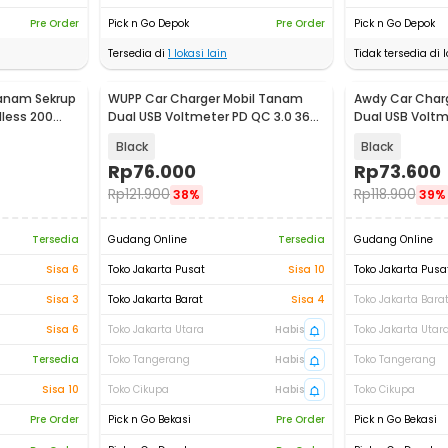
Pre Order
Pick n Go Depok
Pre Order
Pick n Go Depok
Tersedia di
1
lokasi lain
Tidak tersedia di l
Tanam Sekrup
WUPP Car Charger Mobil Tanam
Awdy Car Char
less 200
Dual USB Voltmeter PD QC 3.0 36W
Dual USB Voltm
- W12V
Black
Black
Rp
76.000
Rp
73.600
Rp
121.900
Rp
118.900
38%
39%
Tersedia
Gudang Online
Tersedia
Gudang Online
Sisa 6
Toko Jakarta Pusat
Sisa 10
Toko Jakarta Pusa
Sisa 3
Toko Jakarta Barat
Sisa 4
Toko Jakarta Bara
Sisa 6
Toko Jakarta Utara
Habis
Toko Jakarta Utar
Tersedia
Toko Tangerang
Habis
Toko Tangerang
Sisa 10
Toko Cikupa
Habis
Toko Cikupa
Pre Order
Pick n Go Bekasi
Pre Order
Pick n Go Bekasi