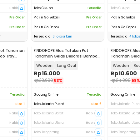
Habis
Toko Cikupa
Tersedia
Toko Cikupa
Pre Order
Pick n Go Bekasi
Pre Order
Pick n Go Bekasi
Pre Order
Pick n Go Depok
Pre Order
Pick n Go Depok
n
Tersedia di
6
lokasi lain
Tersedia di
4
lokas
 Pot Tanaman
FINDOHOPE Alas Tatakan Pot
FINDOHOPE Alas
oo Tray
Tanaman Gelas Dekorasi Bamboo
Tanaman Gela
Tray Circle - OE0094
Tray Circle - 
Wooden
Long Oval
Wooden
Ro
Rp
16.000
Rp
10.600
Rp
33.900
Rp
24.900
53%
58%
Tersedia
Gudang Online
Tersedia
Gudang Online
Sisa 1
Toko Jakarta Pusat
Sisa 6
Toko Jakarta Pusa
Habis
Toko Jakarta Barat
Habis
Toko Jakarta Bara
Habis
Toko Jakarta Utara
Habis
Toko Jakarta Utar
Habis
Toko Tangerang
Habis
Toko Tangerang