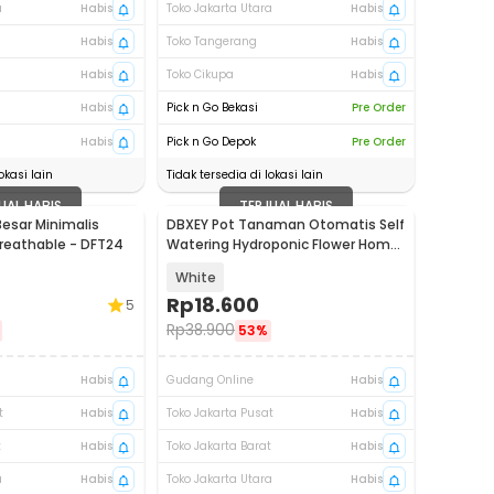
a
Habis
Toko Jakarta Utara
Habis
Habis
Toko Tangerang
Habis
Habis
Toko Cikupa
Habis
Habis
Pick n Go Bekasi
Pre Order
Habis
Pick n Go Depok
Pre Order
okasi lain
Tidak tersedia di lokasi lain
UAL HABIS
TERJUAL HABIS
esar Minimalis
DBXEY Pot Tanaman Otomatis Self
reathable - DFT24
Watering Hydroponic Flower Home
Garden - A709
White
Rp
18.600
5
Rp
38.900
53%
Habis
Gudang Online
Habis
t
Habis
Toko Jakarta Pusat
Habis
t
Habis
Toko Jakarta Barat
Habis
a
Habis
Toko Jakarta Utara
Habis