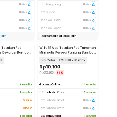
Habis
Toko Tangerang
Habis
Habis
Toko Cikupa
Habis
Habis
Pick n Go Bekasi
Habis
Habis
Pick n Go Depok
Habis
 lain
Tidak tersedia di lokasi lain
 Tatakan Pot
WITUSE Alas Tatakan Pot Tanaman
s Dekorasi Bamboo
Minimalis Persegi Panjang Bamboo
OE0094
Tray - EQF301
al
No Color
175 x 88 x 10 mm
Rp
10.100
Rp
23.900
58%
Tersedia
Gudang Online
Tersedia
t
Tersedia
Toko Jakarta Pusat
Tersedia
t
Sisa 4
Toko Jakarta Barat
Habis
a
Sisa 2
Toko Jakarta Utara
Habis
Tersedia
Toko Tangerang
Tersedia