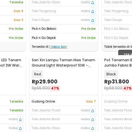
Tersedia
Toko Jakarta Utara
Habis
Toko Jakarta Utar
Sisa 9
Toko Tangerang
Habis
Toko Tangerang
Sisa 3
Toko Cikupa
Habis
Toko Cikupa
Pre Order
Pick n Go Bekasi
Pre Order
Pick n Go Bekasi
Pre Order
Pick n Go Depok
Pre Order
Pick n Go Depok
Tersedia di
1
lokasi lain
Tidak tersedia di l
TERJ
 LED Tanam
San Xin Lampu Taman Hias Tanam
Pot Tanaman B
roof 3W Warm
Ground Light Waterproof 10W -
Jumbo Fabric B
SX120
Red
Black
Rp
29.900
Rp
31.800
Rp
55.900
Rp
58.900
47%
47%
Tersedia
Gudang Online
Sisa 7
Gudang Online
Tersedia
Toko Jakarta Pusat
Habis
Toko Jakarta Pusa
Habis
Toko Jakarta Barat
Habis
Toko Jakarta Bara
Habis
Toko Jakarta Utara
Habis
Toko Jakarta Utar