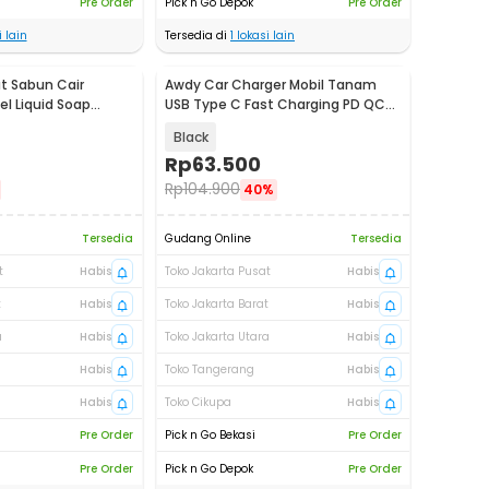
Pre Order
Pick n Go Depok
Pre Order
 lain
Tersedia di
1
lokasi lain
t Sabun Cair
Awdy Car Charger Mobil Tanam
Baru
l Liquid Soap
USB Type C Fast Charging PD QC
l - NL35
3.0 - A20
Black
Rp
63.500
Rp
104.900
40%
Tersedia
Gudang Online
Tersedia
t
Habis
Toko Jakarta Pusat
Habis
t
Habis
Toko Jakarta Barat
Habis
a
Habis
Toko Jakarta Utara
Habis
Habis
Toko Tangerang
Habis
Habis
Toko Cikupa
Habis
Pre Order
Pick n Go Bekasi
Pre Order
Pre Order
Pick n Go Depok
Pre Order