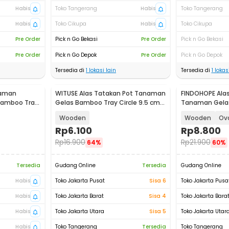
Habis
Toko Tangerang
Habis
Toko Tangerang
Habis
Toko Cikupa
Habis
Toko Cikupa
Pre Order
Pick n Go Bekasi
Pre Order
Pick n Go Bekasi
Pre Order
Pick n Go Depok
Pre Order
Pick n Go Depok
Tersedia di
1
lokasi lain
Tersedia di
1
lokasi
naman
WITUSE Alas Tatakan Pot Tanaman
FINDOHOPE Alas
Bamboo Tray
Gelas Bamboo Tray Circle 9.5 cm -
Tanaman Gela
EQF95
Tray Circle - 
Wooden
Wooden
Ov
Rp
6.100
Rp
8.800
Rp
16.900
Rp
21.900
64%
60%
Tersedia
Gudang Online
Tersedia
Gudang Online
Habis
Toko Jakarta Pusat
Sisa 6
Toko Jakarta Pusa
Habis
Toko Jakarta Barat
Sisa 4
Toko Jakarta Bara
Habis
Toko Jakarta Utara
Sisa 5
Toko Jakarta Utar
Habis
Toko Tangerang
Tersedia
Toko Tangerang