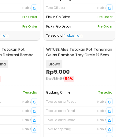
Habis
Toko Cikupa
Habis
Pre Order
Pick n Go Bekasi
Pre Order
Pre Order
Pick n Go Depok
Pre Order
i lain
Tersedia di
1
lokasi lain
 Tatakan Pot
WITUSE Alas Tatakan Pot Tanaman
s Dekorasi Bamboo
Gelas Bamboo Tray Circle 12.5cm 1
OE0094
PCS - EQF96
und
Brown
Rp
9.000
Rp
21.900
59%
Tersedia
Gudang Online
Tersedia
t
Habis
Toko Jakarta Pusat
Habis
t
Habis
Toko Jakarta Barat
Habis
a
Habis
Toko Jakarta Utara
Habis
Habis
Toko Tangerang
Habis