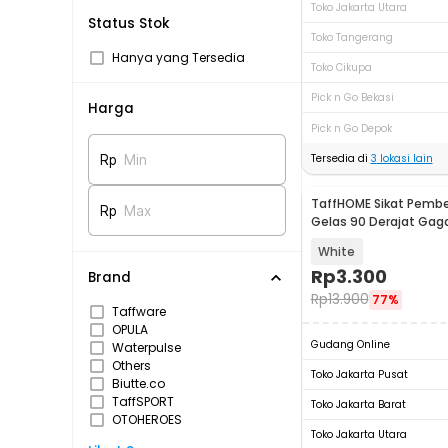
Toko Jakarta Utara
Status Stok
Toko Tangerang
Hanya yang Tersedia
Toko Cikupa
Pick n Go Bekasi
Harga
Pick n Go Depok
Tersedia di
3
lokasi lain
Rp
Min
TaffHOME Sikat Pembe
Rp
Max
Gelas 90 Derajat Gag
- PF25
White
Rp
3.300
Brand
Rp
13.900
77%
Taffware
OPULA
Gudang Online
Waterpulse
Others
Toko Jakarta Pusat
Biutte.co
TaffSPORT
Toko Jakarta Barat
OTOHEROES
Toko Jakarta Utara