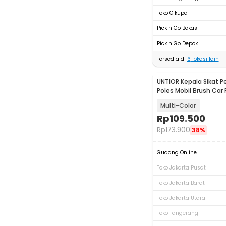
Toko Cikupa
Pick n Go Bekasi
Pick n Go Depok
Tersedia di
6
lokasi lain
UNTIOR Kepala Sikat 
Poles Mobil Brush Car 
PCS - CB-031
Multi-Color
Rp
109.500
Rp
173.900
38%
Gudang Online
Toko Jakarta Pusat
Toko Jakarta Barat
Toko Jakarta Utara
Toko Tangerang