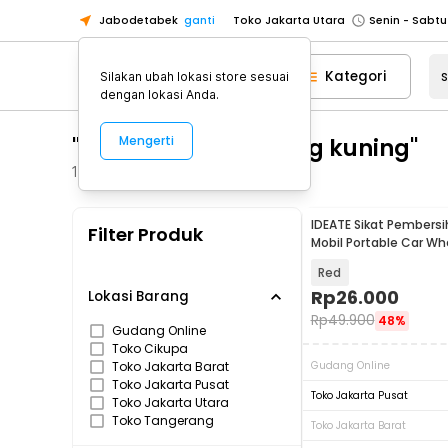
Jabodetabek
ganti
Toko Jakarta Utara
Toko Tangerang
Kategori
Silakan ubah lokasi store sesuai
Toko Cikupa
dengan lokasi Anda.
Pick n Go Jakarta Barat
Senin - J
"sikat pembersih velg kuning"
Mengerti
Pick n Go Bekasi
Senin - Jumat (08
Pick n Go Depok
Senin - Jumat (08
104
Produk
Toko Jakarta Pusat
Senin - Sabtu
IDEATE Sikat Pembersi
Filter Produk
Toko Jakarta Barat
Senin - Sabtu
Mobil Portable Car Wh
YQ014
Toko Jakarta Utara
Red
Toko Tangerang
Rp
26.000
Lokasi Barang
Rp
49.900
48%
Toko Cikupa
Gudang Online
Toko Cikupa
Pick n Go Jakarta Barat
Senin - J
Toko Jakarta Barat
Gudang Online
Pick n Go Bekasi
Senin - Jumat (08
Toko Jakarta Pusat
Toko Jakarta Pusat
Toko Jakarta Utara
Pick n Go Depok
Senin - Jumat (08
Toko Tangerang
Toko Jakarta Barat