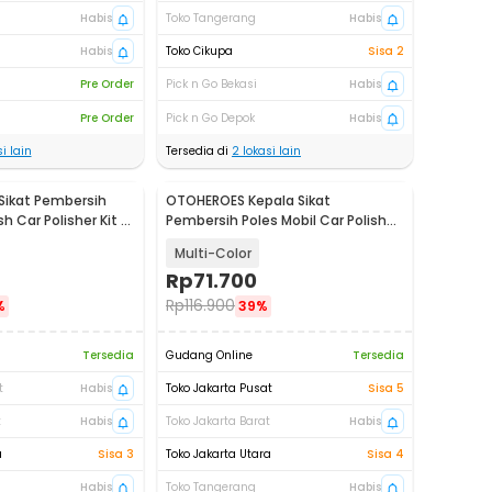
Habis
Toko Tangerang
Habis
Habis
Toko Cikupa
Sisa 2
Pre Order
Pick n Go Bekasi
Habis
Pre Order
Pick n Go Depok
Habis
i lain
Tersedia di
2
lokasi lain
Sikat Pembersih
OTOHEROES Kepala Sikat
h Car Polisher Kit 9
Pembersih Poles Mobil Car Polisher
Kit 15 PCS - UT01
Multi-Color
Rp
71.700
Rp
116.900
%
39%
Tersedia
Gudang Online
Tersedia
t
Habis
Toko Jakarta Pusat
Sisa 5
t
Habis
Toko Jakarta Barat
Habis
a
Sisa 3
Toko Jakarta Utara
Sisa 4
Habis
Toko Tangerang
Habis