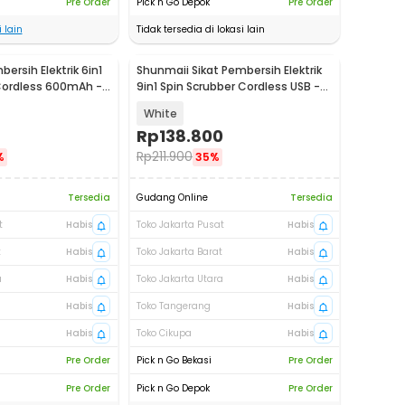
Pre Order
Pick n Go Depok
Pre Order
 lain
Tidak tersedia di lokasi lain
bersih Elektrik 6in1
Shunmaii Sikat Pembersih Elektrik
Cordless 600mAh -
9in1 Spin Scrubber Cordless USB -
MA-8827
White
Rp
138.800
Rp
211.900
%
35%
Tersedia
Gudang Online
Tersedia
t
Habis
Toko Jakarta Pusat
Habis
t
Habis
Toko Jakarta Barat
Habis
a
Habis
Toko Jakarta Utara
Habis
Habis
Toko Tangerang
Habis
Habis
Toko Cikupa
Habis
Pre Order
Pick n Go Bekasi
Pre Order
Pre Order
Pick n Go Depok
Pre Order