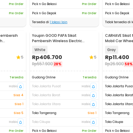
Pre Order
Pick n Go Bekasi
Pre Order
Pick n Go Bekasi
Pre Order
Pick n Go Depok
Pre Order
Pick n Go Depok
Tersedia di
1
lokasi lain
Tidak tersedia di l
Pembersih
Youpin GOOD PAPA Sikat
CARHAVE Sikat 
sh
Pembersih Wireless Electric
Mobil Car Whee
0
Cleaning - CL99
White
Gray
Rp
406.700
Rp
11.400
5
5
Rp
557.900
Rp
26.900
28%
58%
Tersedia
Gudang Online
Tersedia
Gudang Online
Habis
Toko Jakarta Pusat
Habis
Toko Jakarta Pusa
Sisa 4
Toko Jakarta Barat
Habis
Toko Jakarta Bara
Sisa 1
Toko Jakarta Utara
Habis
Toko Jakarta Utar
Sisa 5
Toko Tangerang
Sisa 1
Toko Tangerang
Habis
Toko Cikupa
Habis
Toko Cikupa
Pre Order
Pick n Go Bekasi
Pre Order
Pick n Go Bekasi