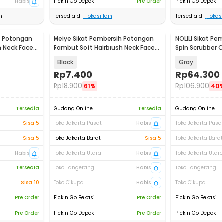
Habis
Pick n Go Depok
Pre Order
Pick n Go Depok
n
Tersedia di
1
lokasi lain
Tersedia di
1
lokasi
h Potongan
Meiye Sikat Pembersih Potongan
NOLILI Sikat Pem
h Neck Face
Rambut Soft Hairbrush Neck Face
Spin Scrubber 
Duster - MFD1
N60
Black
Gray
Rp
7.400
Rp
64.300
Rp
18.900
Rp
106.900
61%
40
Tersedia
Gudang Online
Tersedia
Gudang Online
Sisa 5
Toko Jakarta Pusat
Habis
Toko Jakarta Pusa
Sisa 5
Toko Jakarta Barat
Sisa 5
Toko Jakarta Bara
Habis
Toko Jakarta Utara
Habis
Toko Jakarta Utar
Tersedia
Toko Tangerang
Habis
Toko Tangerang
Sisa 10
Toko Cikupa
Habis
Toko Cikupa
Pre Order
Pick n Go Bekasi
Pre Order
Pick n Go Bekasi
Pre Order
Pick n Go Depok
Pre Order
Pick n Go Depok