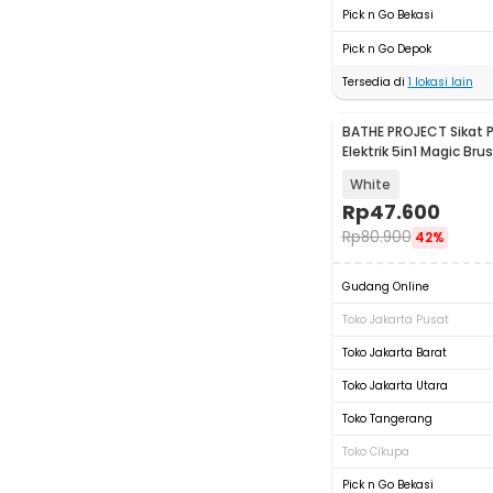
Pick n Go Bekasi
Pick n Go Depok
Tersedia di
1
lokasi lain
BATHE PROJECT Sikat 
Elektrik 5in1 Magic Bru
Rechargeable - WQ811
White
Rp
47.600
Rp
80.900
42%
Gudang Online
Toko Jakarta Pusat
Toko Jakarta Barat
Toko Jakarta Utara
Toko Tangerang
Toko Cikupa
Pick n Go Bekasi