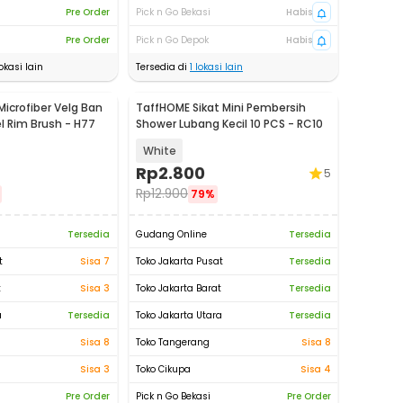
Pre Order
Pick n Go Bekasi
Habis
Pre Order
Pick n Go Depok
Habis
okasi lain
Tersedia di
1
lokasi lain
Microfiber Velg Ban
TaffHOME Sikat Mini Pembersih
l Rim Brush - H77
Shower Lubang Kecil 10 PCS - RC10
White
Rp
2.800
5
Rp
12.900
79%
Tersedia
Gudang Online
Tersedia
t
Sisa 7
Toko Jakarta Pusat
Tersedia
t
Sisa 3
Toko Jakarta Barat
Tersedia
a
Tersedia
Toko Jakarta Utara
Tersedia
Sisa 8
Toko Tangerang
Sisa 8
Sisa 3
Toko Cikupa
Sisa 4
Pre Order
Pick n Go Bekasi
Pre Order