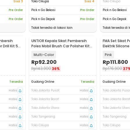
Sisa 3
Toko Cikupa
Sisa 4
Toko Cikupa
Pre Order
Pick n Go Bekasi
Pre Order
Pick n Go Bekasi
Pre Order
Pick n Go Depok
Pre Order
Pick n Go Depok
Tidak tersedia di lokasi lain
Tidak tersedia di l
mbersih
UNTIOR Kepala Sikat Pembersih
FMA Set Sikat 
 Drill Kit 5
Poles Mobil Brush Car Polisher Kit
Elektrik Silicon
22PCS - CB22
1200mAh - X2
Multi-Color
Pink
Rp
92.200
Rp
111.800
Rp
143.900
Rp
176.900
36%
37
Tersedia
Gudang Online
Tersedia
Gudang Online
Habis
Toko Jakarta Pusat
Habis
Toko Jakarta Pusa
Habis
Toko Jakarta Barat
Habis
Toko Jakarta Bara
Habis
Toko Jakarta Utara
Habis
Toko Jakarta Utar
Habis
Toko Tangerang
Habis
Toko Tangerang
Habis
Toko Cikupa
Habis
Toko Cikupa