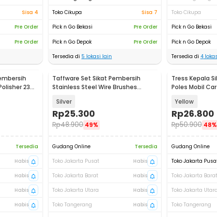
Sisa 4
Toko Cikupa
Sisa 7
Toko Cikupa
Pre Order
Pick n Go Bekasi
Pre Order
Pick n Go Bekasi
Pre Order
Pick n Go Depok
Pre Order
Pick n Go Depok
Tersedia di
5
lokasi lain
Tersedia di
4
lokas
Pembersih
Taffware Set Sikat Pembersih
Tress Kepala S
Polisher 23
Stainless Steel Wire Brushes
Poles Mobil Car 
1/4Inch 6PCS - WBS6
INU04
Silver
Yellow
Rp
25.300
Rp
26.800
Rp
48.900
Rp
50.900
49%
48%
Tersedia
Gudang Online
Tersedia
Gudang Online
Habis
Toko Jakarta Pusat
Habis
Toko Jakarta Pusa
Habis
Toko Jakarta Barat
Habis
Toko Jakarta Bara
Habis
Toko Jakarta Utara
Habis
Toko Jakarta Utar
Habis
Toko Tangerang
Habis
Toko Tangerang