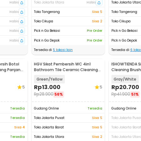
Habis
Toko Jakarta Utara
Habis
Toko Jakarta Utar
Habis
Toko Tangerang
Sisa 5
Toko Tangerang
Habis
Toko Cikupa
Sisa 2
Toko Cikupa
Habis
Pick n Go Bekasi
Pre Order
Pick n Go Bekasi
Habis
Pick n Go Depok
Pre Order
Pick n Go Depok
Tersedia di
5
lokasi lain
Tersedia di
6
lokas
rsih Botol
HGV Sikat Pembersih WC 4in1
ISHOWTIENDA S
ang Panjang
Bathroom Tile Ceramic Cleaning
Cleaning Brush
Brushes - G6
Air - S0026
Green/Yellow
Gray/White
Rp
13.000
Rp
20.700
5
5
Rp
28.900
Rp
41.900
56%
51%
Tersedia
Gudang Online
Tersedia
Gudang Online
Tersedia
Toko Jakarta Pusat
Sisa 5
Toko Jakarta Pusa
Sisa 4
Toko Jakarta Barat
Sisa 5
Toko Jakarta Bara
Tersedia
Toko Jakarta Utara
Sisa 2
Toko Jakarta Utar