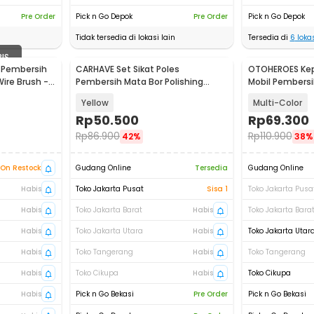
Pre Order
Pick n Go Depok
Pre Order
Pick n Go Depok
Tidak tersedia di lokasi lain
Tersedia di
6
lokas
BIS
 Pembersih
CARHAVE Set Sikat Poles
OTOHEROES Kepa
Wire Brush -
Pembersih Mata Bor Polishing
Mobil Pembersih
Brush 7in1 - CH9
14PCS - UT760
Yellow
Multi-Color
Rp
50.500
Rp
69.300
Rp
86.900
Rp
110.900
42%
38%
On Restock
Gudang Online
Tersedia
Gudang Online
Habis
Toko Jakarta Pusat
Sisa 1
Toko Jakarta Pusa
Habis
Toko Jakarta Barat
Habis
Toko Jakarta Bara
Habis
Toko Jakarta Utara
Habis
Toko Jakarta Utar
Habis
Toko Tangerang
Habis
Toko Tangerang
Habis
Toko Cikupa
Habis
Toko Cikupa
Habis
Pick n Go Bekasi
Pre Order
Pick n Go Bekasi