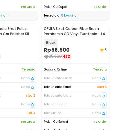
Pre Order
Pick n Go Depok
Pre Order
i lain
Tersedia di
5
lokasi lain
la Sikat Poles
OPULA Sikat Carbon Fiber Brush
 Car Polisher Kit
Pembersih CD Vinyl Turntable - L4
Black
Rp
56.500
5
Rp
95.900
42%
Tersedia
Gudang Online
Tersedia
t
Habis
Toko Jakarta Pusat
Habis
t
Habis
Toko Jakarta Barat
Sisa 5
a
Sisa 2
Toko Jakarta Utara
Habis
Habis
Toko Tangerang
Habis
Sisa 4
Toko Cikupa
Habis
Pre Order
Pick n Go Bekasi
Pre Order