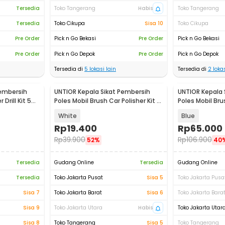
Tersedia
Toko Tangerang
Habis
Toko Tangerang
Tersedia
Toko Cikupa
Sisa 10
Toko Cikupa
Pre Order
Pick n Go Bekasi
Pre Order
Pick n Go Bekasi
Pre Order
Pick n Go Depok
Pre Order
Pick n Go Depok
Tersedia di
5
lokasi lain
Tersedia di
2
lokas
Pembersih
UNTIOR Kepala Sikat Pembersih
UNTIOR Kepala 
 Drill Kit 5
Poles Mobil Brush Car Polisher Kit 3
Poles Mobil Brus
PCS - DB003
PCS - DB009
White
Blue
Rp
19.400
Rp
65.000
Rp
39.900
Rp
106.900
52%
40
Tersedia
Gudang Online
Tersedia
Gudang Online
Tersedia
Toko Jakarta Pusat
Sisa 5
Toko Jakarta Pusa
Sisa 7
Toko Jakarta Barat
Sisa 6
Toko Jakarta Bara
Sisa 9
Toko Jakarta Utara
Habis
Toko Jakarta Utar
Sisa 8
Toko Tangerang
Sisa 5
Toko Tangerang