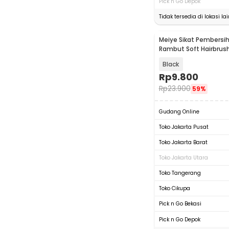
Pick n Go Depok
Tidak tersedia di lokasi lai
Meiye Sikat Pembersi
Rambut Soft Hairbrus
Duster - MFD2
Black
Rp
9.800
Rp
23.900
59%
Gudang Online
Toko Jakarta Pusat
Toko Jakarta Barat
Toko Jakarta Utara
Toko Tangerang
Toko Cikupa
Pick n Go Bekasi
Pick n Go Depok