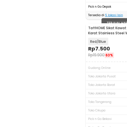
Pick n Go Depok
Tersedia di
5
lokasi lain
TERJUAL HA
TaffHOME Sikat Kawat
Karat Stainless Steel 
INU96
Red/Blue
Rp
7.500
Rp
19.900
63%
Gudang Online
Toko Jakarta Pusat
Toko Jakarta Barat
Toko Jakarta Utara
Toko Tangerang
Toko Cikupa
Pick n Go Bekasi