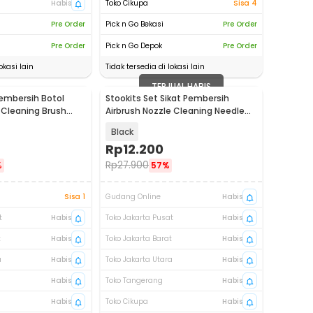
Habis
Toko Cikupa
Sisa 4
Pre Order
Pick n Go Bekasi
Pre Order
Pre Order
Pick n Go Depok
Pre Order
okasi lain
Tidak tersedia di lokasi lain
TERJUAL HABIS
Pembersih Botol
Stookits Set Sikat Pembersih
e Cleaning Brush
Airbrush Nozzle Cleaning Needle
Kit Set - S8
Black
Rp
12.200
Rp
27.900
%
57%
Sisa 1
Gudang Online
Habis
t
Habis
Toko Jakarta Pusat
Habis
t
Habis
Toko Jakarta Barat
Habis
a
Habis
Toko Jakarta Utara
Habis
Habis
Toko Tangerang
Habis
Habis
Toko Cikupa
Habis