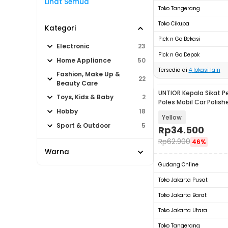
Lihat Semua
Toko Tangerang
Toko Cikupa
Kategori
Pick n Go Bekasi
Electronic
23
Pick n Go Depok
Home Appliance
50
Tersedia di
4
lokasi lain
Fashion, Make Up &
22
Beauty Care
UNTIOR Kepala Sikat 
Toys, Kids & Baby
2
Poles Mobil Car Polisher
PCS - UT2
Hobby
18
Yellow
Sport & Outdoor
5
Rp
34.500
Rp
62.900
46%
Warna
Gudang Online
Toko Jakarta Pusat
Toko Jakarta Barat
Toko Jakarta Utara
Toko Tangerang