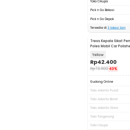
Toko Cikupa
Pick n Go Bekasi
Pick n Go Depok
Tersedia di
3
lokasi lain
Tress Kepala Sikat Pe
Poles Mobil Car Polisher
PCS - INU02
Yellow
Rp
42.400
Rp
73.900
43%
Gudang Online
Toko Jakarta Pusat
Toko Jakarta Barat
Toko Jakarta Utara
Toko Tangerang
Toko Cikupa