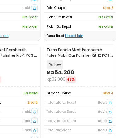
Habis
Toko Cikupa
Sisa 3
Pre Order
Pick n Go Bekasi
Pre Order
Pre Order
Pick n Go Depok
Pre Order
i lain
Tersedia di
1
lokasi lain
ikat Pembersih
Tress Kepala Sikat Pembersih
Polisher Kit 4 PCS -
Poles Mobil Car Polisher Kit 12 PCS -
INU03
Yellow
Rp
54.200
Rp
92.900
42%
Tersedia
Gudang Online
Sisa 4
t
Sisa 5
Toko Jakarta Pusat
Habis
t
Habis
Toko Jakarta Barat
Habis
a
Habis
Toko Jakarta Utara
Habis
Habis
Toko Tangerang
Habis