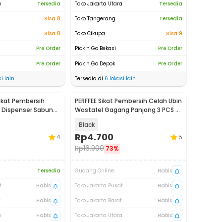
a
Tersedia
Toko Jakarta Utara
Tersedia
Sisa 8
Toko Tangerang
Tersedia
Sisa 8
Toko Cikupa
Sisa 9
Pre Order
Pick n Go Bekasi
Pre Order
Pre Order
Pick n Go Depok
Pre Order
i lain
Tersedia di
6
lokasi lain
ikat Pembersih
PERFFEE Sikat Pembersih Celah Ubin
 Dispenser Sabun
Wastafel Gagang Panjang 3 PCS -
PF24
Black
Rp
4.700
4
5
Rp
16.900
73%
Tersedia
Gudang Online
Habis
t
Habis
Toko Jakarta Pusat
Habis
t
Habis
Toko Jakarta Barat
Habis
a
Habis
Toko Jakarta Utara
Habis