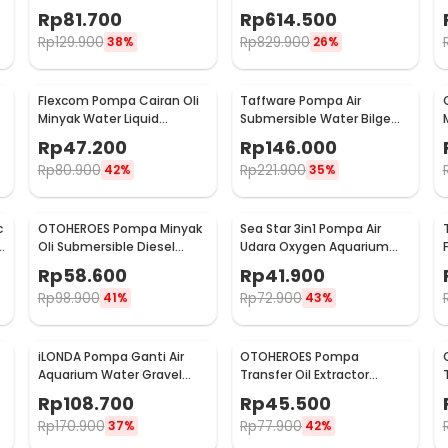
130 PSI - DP-538
HomeBrew Wine 10W
Rp
81.700
Rp
614.500
19L/Min - MP-15RM
Rp
129.900
Rp
829.900
38%
26%
:
Flexcom Pompa Cairan Oli
Taffware Pompa Air
Minyak Water Liquid
Submersible Water Bilge
Transfer Pump - JT-600
Pump 12V - BL-2512SI
Rp
47.200
Rp
146.000
Rp
80.900
Rp
221.900
42%
35%
c
OTOHEROES Pompa Minyak
Sea Star 3in1 Pompa Air
-
Oli Submersible Diesel
Udara Oxygen Aquarium
Pump 12V 51mm - BXG38
Aerator 3W - HX-1100L
Rp
58.600
Rp
41.900
Rp
98.900
Rp
72.900
41%
43%
iLONDA Pompa Ganti Air
OTOHEROES Pompa
Aquarium Water Gravel
Transfer Oil Extractor
-
Cleaner Pump 520L/H - L68
Syringe 500ml - NC01
Rp
108.700
Rp
45.500
Rp
170.900
Rp
77.900
37%
42%