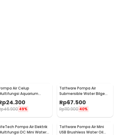
Pompa Air Celup
Taffware Pompa Air
Multifungsi Aquarium
Submersible Water Bilge
Submersible Pump 12V 6W
Pump 12 V - CH8028
Rp
24.300
Rp
67.500
- YX-385
Rp
46.900
Rp
110.900
49%
40%
LifeTech Pompa Air Elektrik
Taffware Pompa Air Mini
Multifungsi DC Mini Water
USB Brushless Water Oil