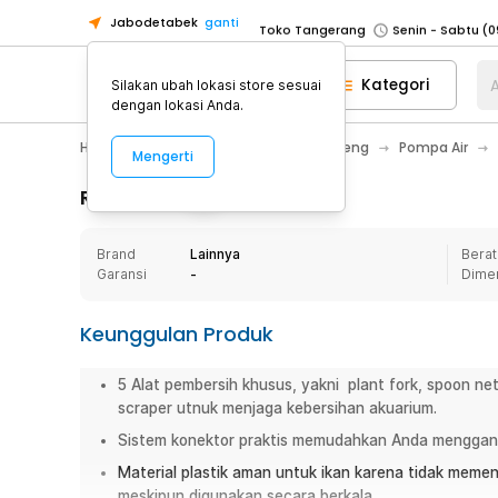
Jabodetabek
ganti
Toko Tangerang
Toko Cikupa
Kategori
A
Silakan ubah lokasi store sesuai
Pick n Go Jakarta Barat
Senin - J
dengan lokasi Anda.
Pick n Go Bekasi
Senin - Jumat (08
Home Appliance
Perlengkapan Ledeng
Pompa Air
Mengerti
Pick n Go Depok
Senin - Jumat (08
Toko Jakarta Pusat
Senin - Sabtu
Rincian Produk
Toko Jakarta Barat
Senin - Sabtu
Brand
Lainnya
Berat
Toko Jakarta Utara
Garansi
-
Dime
Toko Tangerang
Toko Cikupa
Keunggulan Produk
Pick n Go Jakarta Barat
Senin - J
5 Alat pembersih khusus, yakni plant fork, spoon net
Pick n Go Bekasi
Senin - Jumat (08
scraper utnuk menjaga kebersihan akuarium.
Pick n Go Depok
Senin - Jumat (08
Sistem konektor praktis memudahkan Anda menggant
Material plastik aman untuk ikan karena tidak memeng
meskipun digunakan secara berkala
.