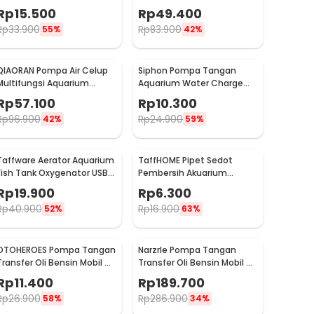
Pump 4.8W 12V - 365B-7
Pump Submersible 5V -
Rp
15.500
Rp
49.400
QR30A
Rp
33.900
Rp
83.900
55%
42%
QIAORAN Pompa Air Celup
Siphon Pompa Tangan
Multifungsi Aquarium
Aquarium Water Charge
Submersible Pump 5V 2.4W
Pump 1.7M - NC02
Rp
57.100
Rp
10.300
- QR50A
Rp
96.900
Rp
24.900
42%
59%
Taffware Aerator Aquarium
TaffHOME Pipet Sedot
Fish Tank Oxygenator USB
Pembersih Akuarium
1W - AB479
Pipette Siphone Pump
Rp
19.900
Rp
6.300
30ml - NC03
Rp
40.900
Rp
16.900
52%
63%
OTOHEROES Pompa Tangan
NarzrIe Pompa Tangan
Transfer Oli Bensin Mobil Oil
Transfer Oli Bensin Mobil Oil
Extractor Selang 1M - NC02
Extractor 1.5L - NC03
Rp
11.400
Rp
189.700
Rp
26.900
Rp
286.900
58%
34%