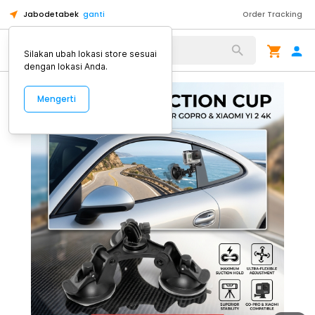
Jabodetabek
ganti
Order Tracking
Alat Kopi
Silakan ubah lokasi store sesuai
dengan lokasi Anda.
Mengerti