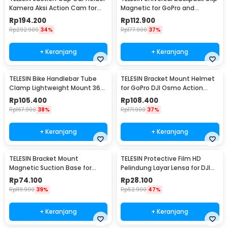
Kamera Aksi Action Cam for
Magnetic for GoPro and
GoPro 10/9 - TE-SUC-010
Smartphone - GP-JFM-009
Rp
194.200
Rp
112.900
Rp
292.900
34%
Rp
177.900
37%
+ Keranjang
+ Keranjang
TELESIN Bike Handlebar Tube
TELESIN Bracket Mount Helmet
Clamp Lightweight Mount 360
for GoPro DJI Osmo Action
Rotary Clamp - TE-HBM-004
Camera - GP-HBM-MT2-YH
Rp
105.400
Rp
108.400
Rp
167.900
38%
Rp
171.900
37%
+ Keranjang
+ Keranjang
TELESIN Bracket Mount
TELESIN Protective Film HD
Magnetic Suction Base for
Pelindung Layar Lensa for DJI
Insta360 GO 3 Camera - MAG-
Action 3/4 - OA-FLM-008
Rp
74.100
Rp
28.100
005
Rp
119.900
39%
Rp
52.900
47%
+ Keranjang
+ Keranjang