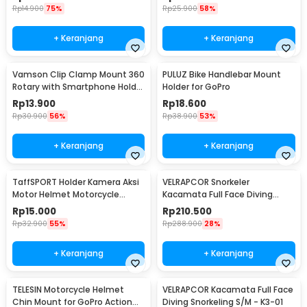
Rp
14.900
75%
Rp
25.900
58%
+ Keranjang
+ Keranjang
Vamson Clip Clamp Mount 360
PULUZ Bike Handlebar Mount
Rotary with Smartphone Holder
Holder for GoPro
for GoPro - VP512
Rp
13.900
Rp
18.600
Rp
30.900
56%
Rp
38.900
53%
+ Keranjang
+ Keranjang
TaffSPORT Holder Kamera Aksi
VELRAPCOR Snorkeler
Motor Helmet Motorcycle
Kacamata Full Face Diving
Action Cam Holder - JSP47
Snorkeling L/XL - K3
Rp
15.000
Rp
210.500
Rp
32.900
55%
Rp
288.900
28%
+ Keranjang
+ Keranjang
TELESIN Motorcycle Helmet
VELRAPCOR Kacamata Full Face
Chin Mount for GoPro Action
Diving Snorkeling S/M - K3-01