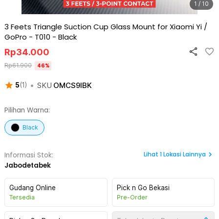
1 / 10
3 Feets Triangle Suction Cup Glass Mount for Xiaomi Yi /
GoPro - T010
-
Black
Rp
34.000
Rp
61.900
46
%
•
SKU
OMCS9IBK
5
(
1
)
Pilihan Warna:
Black
Lihat
1
Lokasi Lainnya
Informasi Stok:
Jabodetabek
Gudang Online
Pick n Go Bekasi
Tersedia
Pre-Order