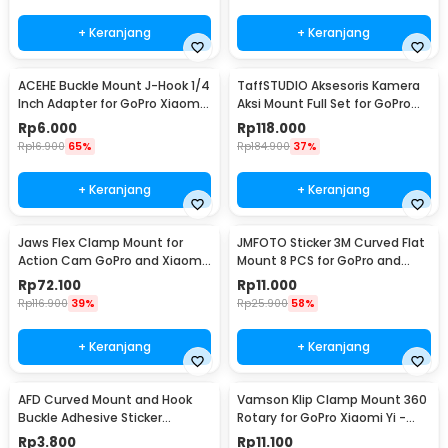
+ Keranjang
+ Keranjang
ACEHE Buckle Mount J-Hook 1/4
TaffSTUDIO Aksesoris Kamera
Inch Adapter for GoPro Xiaomi
Aksi Mount Full Set for GoPro
Yi - AC18
Xiaomi Yi - GS41
Rp
6.000
Rp
118.000
Rp
16.900
65%
Rp
184.900
37%
+ Keranjang
+ Keranjang
Jaws Flex Clamp Mount for
JMFOTO Sticker 3M Curved Flat
Action Cam GoPro and Xiaomi
Mount 8 PCS for GoPro and
Yi - XH0571
Xiaomi Yi - 1031
Rp
72.100
Rp
11.000
Rp
116.900
39%
Rp
25.900
58%
+ Keranjang
+ Keranjang
AFD Curved Mount and Hook
Vamson Klip Clamp Mount 360
Buckle Adhesive Sticker
Rotary for GoPro Xiaomi Yi -
Kamera Aksi - A5001
VP512A
Rp
3.800
Rp
11.100