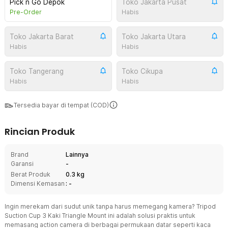
Pick n Go Depok
Toko Jakarta Pusat
Pre-Order
Habis
Toko Jakarta Barat
Toko Jakarta Utara
Habis
Habis
Toko Tangerang
Toko Cikupa
Habis
Habis
Tersedia bayar di tempat (COD)
Rincian Produk
Brand
Lainnya
Garansi
-
Berat Produk
0.3 kg
Dimensi Kemasan
: -
Ingin merekam dari sudut unik tanpa harus memegang kamera? Tripod
Suction Cup 3 Kaki Triangle Mount ini adalah solusi praktis untuk
memasang action camera di berbagai permukaan datar seperti kaca