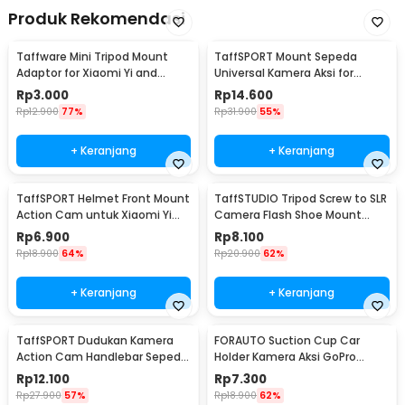
Produk Rekomendasi
Taffware Mini Tripod Mount
TaffSPORT Mount Sepeda
Adaptor for Xiaomi Yi and
Universal Kamera Aksi for
GoPro 1/4 Inch - KF55
Xiaomi Yi/GoPro - GP023
Rp
3.000
Rp
14.600
Rp
12.900
77%
Rp
31.900
55%
+ Keranjang
+ Keranjang
TaffSPORT Helmet Front Mount
TaffSTUDIO Tripod Screw to SLR
Action Cam untuk Xiaomi Yi
Camera Flash Shoe Mount
dan GoPro - GP19
Adaptor GoPro
Rp
6.900
Rp
8.100
Rp
18.900
64%
Rp
20.900
62%
+ Keranjang
+ Keranjang
TaffSPORT Dudukan Kamera
FORAUTO Suction Cup Car
Action Cam Handlebar Sepeda
Holder Kamera Aksi GoPro
Motor 17-30mm - XTGP01
Xiaomi Yi 1/4 Inch - T015
Rp
12.100
Rp
7.300
Rp
27.900
57%
Rp
18.900
62%