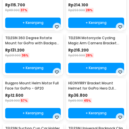
Cam - GP-HBM-MT2
Rp
115.700
Rp
214.100
Rp
181.900
37%
Rp
293.900
28%
+ Keranjang
+ Keranjang
TELESIN 360 Degree Rotate
TELESIN Motorcycle Cycling
Mount for GoPro with Backpack
Magic Arm Camera Bracket
Bracket - GP-BPM-005
Mount Clip GoPro - GP-HBM-
Rp
131.200
Rp
216.200
001
Rp
201.900
36%
Rp
296.900
28%
+ Keranjang
+ Keranjang
Ruigpro Mount Helm Motor Full
HEONYIRRY Bracket Mount
Face for GoPro - GP20
Helmet for GoPro Hero DJI
Action Camera - HE11
Rp
12.600
Rp
36.800
Rp
28.900
57%
Rp
65.900
45%
+ Keranjang
+ Keranjang
TELESIN Suction Cup Car Holder
TELESIN Universal Backpack Clip