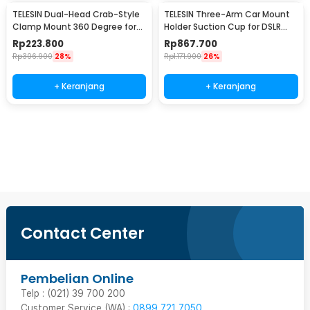
TELESIN Dual-Head Crab-Style
TELESIN Three-Arm Car Mount
Clamp Mount 360 Degree for
Holder Suction Cup for DSLR
GoPro - GP-HBM-001-D
GoPro DJI Osmo - TE-TSB-001
Rp
223.800
Rp
867.700
Rp
306.900
28%
Rp
1.171.900
26%
+ Keranjang
+ Keranjang
Beli Sekarang
Contact Center
Pembelian Online
Telp : (021) 39 700 200
Customer Service (WA) :
0899 721 7050