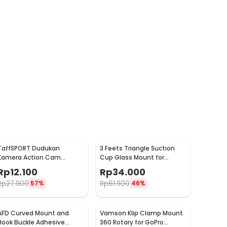
TaffSPORT Dudukan
3 Feets Triangle Suction
Kamera Action Cam
Cup Glass Mount for
Handlebar Sepeda Motor
Xiaomi Yi / GoPro - T010
Rp
12.100
Rp
34.000
17-30mm - XTGP01
Rp
27.900
Rp
61.900
57%
46%
AFD Curved Mount and
Vamson Klip Clamp Mount
Hook Buckle Adhesive
360 Rotary for GoPro