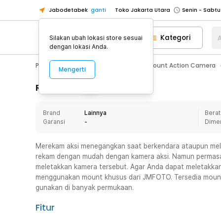
Jabodetabek
ganti
Toko Jakarta Utara
Toko Tangerang
Kategori
A
Silakan ubah lokasi store sesuai
Toko Cikupa
dengan lokasi Anda.
Pick n Go Jakarta Barat
Senin - J
Photography
Action Camera
Mount Action Camera
Mengerti
Pick n Go Bekasi
Senin - Jumat (08
Pick n Go Depok
Senin - Jumat (08
Rincian Produk
Toko Jakarta Pusat
Senin - Sabtu
Brand
Lainnya
Berat
Toko Jakarta Barat
Senin - Sabtu
Garansi
-
Dime
Toko Jakarta Utara
Toko Tangerang
Merekam aksi menegangkan saat berkendara ataupun mela
rekam dengan mudah dengan kamera aksi. Namun permasa
Toko Cikupa
meletakkan kamera tersebut. Agar Anda dapat meletakkan
Pick n Go Jakarta Barat
Senin - J
menggunakan mount khusus dari JMFOTO. Tersedia mount 
gunakan di banyak permukaan.
Pick n Go Bekasi
Senin - Jumat (08
Pick n Go Depok
Senin - Jumat (08
Fitur