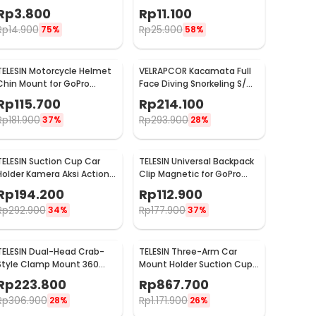
Sticker Kamera Aksi - A5001
Xiaomi Yi - VP512A
Rp
3.800
Rp
11.100
Rp
14.900
Rp
25.900
75%
58%
TELESIN Motorcycle Helmet
VELRAPCOR Kacamata Full
Chin Mount for GoPro
Face Diving Snorkeling S/M
Action Cam - GP-HBM-MT2
- K3-01
Rp
115.700
Rp
214.100
Rp
181.900
Rp
293.900
37%
28%
TELESIN Suction Cup Car
TELESIN Universal Backpack
Holder Kamera Aksi Action
Clip Magnetic for GoPro
Cam for GoPro 10/9 - TE-
and Smartphone - GP-
Rp
194.200
Rp
112.900
SUC-010
JFM-009
Rp
292.900
Rp
177.900
34%
37%
TELESIN Dual-Head Crab-
TELESIN Three-Arm Car
Style Clamp Mount 360
Mount Holder Suction Cup
Degree for GoPro - GP-
for DSLR GoPro DJI Osmo -
Rp
223.800
Rp
867.700
HBM-001-D
TE-TSB-001
Rp
306.900
Rp
1.171.900
28%
26%