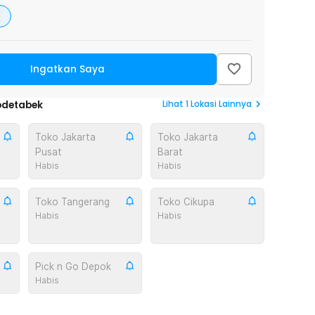
Ingatkan Saya
Lihat
1
Lokasi Lainnya
odetabek
Toko Jakarta
Toko Jakarta
Pusat
Barat
Habis
Habis
Toko Tangerang
Toko Cikupa
Habis
Habis
Pick n Go Depok
Habis