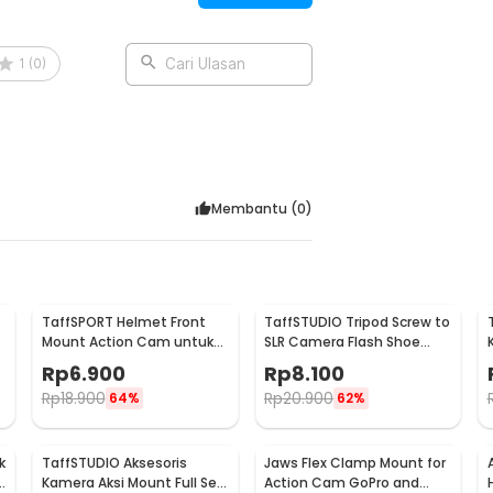
1
(
0
)
Cari Ulasan
Membantu (
0
)
TaffSPORT Helmet Front
TaffSTUDIO Tripod Screw to
Mount Action Cam untuk
SLR Camera Flash Shoe
Xiaomi Yi dan GoPro - GP19
Mount Adaptor GoPro
Rp
6.900
Rp
8.100
Rp
18.900
Rp
20.900
64%
62%
k
TaffSTUDIO Aksesoris
Jaws Flex Clamp Mount for
Kamera Aksi Mount Full Set
Action Cam GoPro and