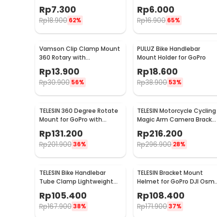
Xiaomi Yi 1/4 Inch - T015
Xiaomi Yi - AC18
Rp
7.300
Rp
6.000
Rp
18.900
Rp
16.900
62%
65%
Vamson Clip Clamp Mount
PULUZ Bike Handlebar
360 Rotary with
Mount Holder for GoPro
Smartphone Holder for
Rp
13.900
Rp
18.600
GoPro - VP512
Rp
30.900
Rp
38.900
56%
53%
TELESIN 360 Degree Rotate
TELESIN Motorcycle Cycling
Mount for GoPro with
Magic Arm Camera Bracke
Backpack Bracket - GP-
Mount Clip GoPro - GP-
Rp
131.200
Rp
216.200
BPM-005
HBM-001
Rp
201.900
Rp
296.900
36%
28%
TELESIN Bike Handlebar
TELESIN Bracket Mount
Tube Clamp Lightweight
Helmet for GoPro DJI Osm
Mount 360 Rotary Clamp -
Action Camera - GP-HBM-
Rp
105.400
Rp
108.400
TE-HBM-004
MT2-YH
Rp
167.900
Rp
171.900
38%
37%