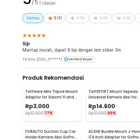
/5
1
Ulasan
4 x Dudukan Curve GoPro
4 x Dudukan Flat GoPro
Semua
5
(
1
)
4
(
0
)
3
(
0
)
2
(
0
)
4 x Stiker Perekat Curve
4 x Stiker Perekat Flat
Sip
Mantap murah, dapet 8 biji dengan lem stiker 3m
14 Nov 2020
,
A*****i
Verified Buyer
Produk Rekomendasi
Taffware Mini Tripod Mount
TaffSPORT Mount Sepeda
Adaptor for Xiaomi Yi and
Universal Kamera Aksi for
GoPro 1/4 Inch - KF55
Xiaomi Yi/GoPro - GP023
Rp
3.000
Rp
14.600
Rp
12.900
Rp
31.900
77%
55%
FORAUTO Suction Cup Car
ACEHE Buckle Mount J-Hoo
Holder Kamera Aksi GoPro
1/4 Inch Adapter for GoPro