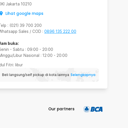
DKI Jakarta
10210
Lihat google maps
Telp
:
(021) 39 700 200
Whatsapp Sales / COD
:
0896 135 222 00
Jam buka:
Senin - Sabtu
:
09:00
-
20:00
Minggu/Libur Nasional
:
12:00
-
20:00
Idul Fitri
: libur
Selengkapnya
Beli langsung/self pickup di kota lainnya
Our partners