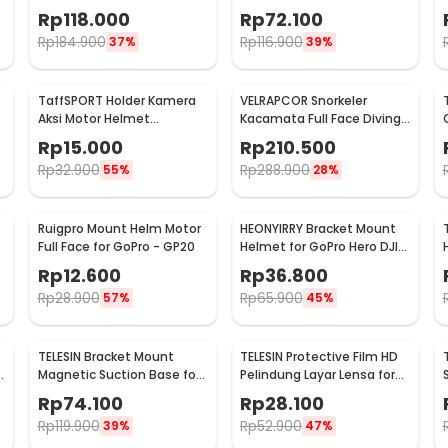
for GoPro Xiaomi Yi - GS41
Xiaomi Yi - XH0571
Rp
118.000
Rp
72.100
Rp
184.900
Rp
116.900
37%
39%
TaffSPORT Holder Kamera
VELRAPCOR Snorkeler
Aksi Motor Helmet
Kacamata Full Face Diving
Motorcycle Action Cam
Snorkeling L/XL - K3
Rp
15.000
Rp
210.500
Holder - JSP47
Rp
32.900
Rp
288.900
55%
28%
Ruigpro Mount Helm Motor
HEONYIRRY Bracket Mount
t
Full Face for GoPro - GP20
Helmet for GoPro Hero DJI
Action Camera - HE11
Rp
12.600
Rp
36.800
Rp
28.900
Rp
65.900
57%
45%
TELESIN Bracket Mount
TELESIN Protective Film HD
o
Magnetic Suction Base for
Pelindung Layar Lensa for
Insta360 GO 3 Camera -
DJI Action 3/4 - OA-FLM-
Rp
74.100
Rp
28.100
MAG-005
008
Rp
119.900
Rp
52.900
39%
47%