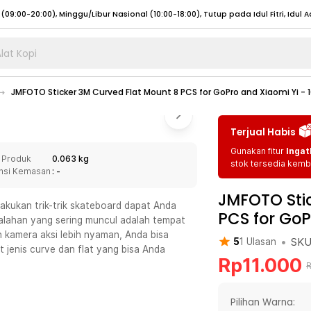
lat Kopi
umat (07:00 - 20:00), Sabtu - Minggu (08:00 - 20:00), Tutup pada Idul Fitri
Sele
JMFOTO Sticker 3M Curved Flat Mount 8 PCS for GoPro and Xiaomi Yi - 1
:00 - 20:00), Sabtu - Minggu/ Libur Nasional (08:00 - 17:00)
Selengkapnya
:00 - 20:00), Sabtu - Minggu/ Libur Nasional (08:00 - 17:00)
Selengkapnya
Terjual Habis
 (09:00-20:00), Minggu/Libur Nasional (12:00-20:00), Tutup pada Idul Fitri
Sele
Gunakan fitur
Ingat
 Produk
0.063 kg
 (09:00-20:00), Minggu/Libur Nasional (12:00-20:00), Tutup pada Idul Fitri
Sele
stok tersedia kemba
nsi Kemasan
: -
JMFOTO Stic
kukan trik-trik skateboard dapat Anda
PCS for GoP
lahan yang sering muncul adalah tempat
 kamera aksi lebih nyaman, Anda bisa
•
SK
5
1
Ulasan
umat (07:00 - 20:00), Sabtu - Minggu (08:00 - 20:00), Tutup pada Idul Fitri
Sele
jenis curve dan flat yang bisa Anda
Rp
11.000
:00 - 20:00), Sabtu - Minggu/ Libur Nasional (08:00 - 17:00)
Selengkapnya
:00 - 20:00), Sabtu - Minggu/ Libur Nasional (08:00 - 17:00)
Selengkapnya
Pilihan Warna: