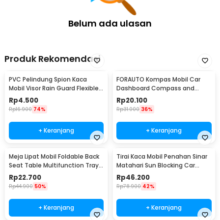
Belum ada ulasan
Produk Rekomendasi
PVC Pelindung Spion Kaca
FORAUTO Kompas Mobil Car
Mobil Visor Rain Guard Flexible 2
Dashboard Compass and
PCS - BH030
Thermometer - C288-5
Rp
4.500
Rp
20.100
Rp
16.900
74%
Rp
31.000
36%
+ Keranjang
+ Keranjang
Meja Lipat Mobil Foldable Back
Tirai Kaca Mobil Penahan Sinar
Seat Table Multifunction Tray -
Matahari Sun Blocking Car
JH-924
Curtain 2 PCS - 851
Rp
22.700
Rp
46.200
Rp
44.900
50%
Rp
78.900
42%
+ Keranjang
+ Keranjang