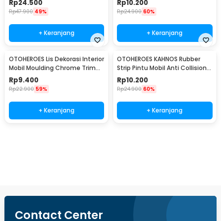
Rp
24.500
Rp
10.200
Rp
47.900
49%
Rp
24.900
60%
+ Keranjang
+ Keranjang
OTOHEROES Lis Dekorasi Interior
OTOHEROES KAHNOS Rubber
Mobil Moulding Chrome Trim
Strip Pintu Mobil Anti Collision
Strip 4M - C3578
Protection Panjang 5M -
Rp
9.400
Rp
10.200
QW556
Rp
22.900
59%
Rp
24.900
60%
+ Keranjang
+ Keranjang
Beli Sekarang
Contact Center