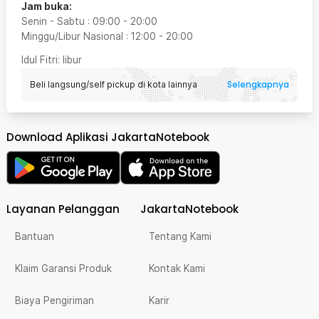
Jam buka:
Senin - Sabtu
:
09:00
-
20:00
Minggu/Libur Nasional
:
12:00
-
20:00
Idul Fitri
: libur
Selengkapnya
Beli langsung/self pickup di kota lainnya
Download Aplikasi JakartaNotebook
Layanan Pelanggan
JakartaNotebook
Bantuan
Tentang Kami
Klaim Garansi Produk
Kontak Kami
Biaya Pengiriman
Karir