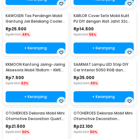
KAWOSEN Tas Pendingin Mobil
KARLOR Cover Setir Mobil Kulit
Gantung Jok Belakang Cooler
PU DIY dengan Alat Jahit 32cm
Organizer 9L - ST-F38
- V10
Rp
25.600
Rp
14.600
Rp
48.900
48%
Rp
31.900
55%
+ Keranjang
+ Keranjang
KKMOON Kantong Jaring-Jaring
SAARMAT Lampu LED Strip DIY
Aksesoris Mobil 19x8cm - KMS-
Car Interior 5050 RGB dan
6888
Remot Kontrol - APWD1
Rp
7.500
Rp
35.000
Rp
19.900
63%
Rp
62.900
45%
+ Keranjang
+ Keranjang
OTOHEROES Dekorasi Mobil Mini
OTOHEROES Dekorasi Mobil Mini
Otomotive Decoration Quartz
Otomotive Decoration
Clock - Q194
Hygrometer - Q194
Rp
21.600
Rp
22.100
Rp
42.900
50%
Rp
43.900
50%