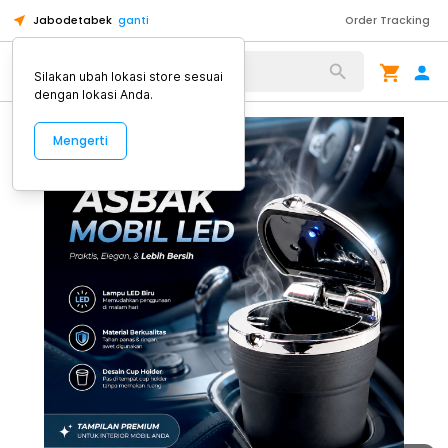
Jabodetabek
ganti
Order Tracking
Alat Kopi
Silakan ubah lokasi store sesuai
dengan lokasi Anda.
Mengerti