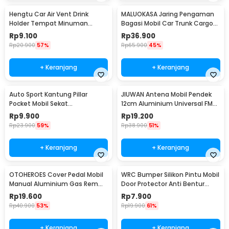
Hengtu Car Air Vent Drink
MALUOKASA Jaring Pengaman
Holder Tempat Minuman
Bagasi Mobil Car Trunk Cargo
Kaleng Mobil - KMS-53
Net 120x40cm - QM4051
Rp
9.100
Rp
36.900
Rp
20.900
57%
Rp
65.900
45%
+ Keranjang
+ Keranjang
Auto Sport Kantung Pillar
JIUWAN Antena Mobil Pendek
Pocket Mobil Sekat
12cm Aluminium Universal FM
Penyimpanan Barang - KMS-
AM Ulir M5 M6 - W2C
Rp
9.900
Rp
19.200
933
Rp
23.900
59%
Rp
38.900
51%
+ Keranjang
+ Keranjang
OTOHEROES Cover Pedal Mobil
WRC Bumper Silikon Pintu Mobil
Manual Aluminium Gas Rem
Door Protector Anti Bentur
Kopling Universal - XB-373
Gores 4 PCS - HT-0010
Rp
19.600
Rp
7.900
Rp
40.900
53%
Rp
19.900
61%
+ Keranjang
+ Keranjang