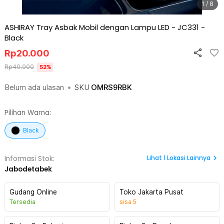
1 / 8
ASHIRAY Tray Asbak Mobil dengan Lampu LED - JC331
-
Black
Rp
20.000
Rp
40.900
52
%
Belum ada ulasan
•
SKU
OMRS9RBK
Pilihan Warna:
Black
Lihat
1
Lokasi Lainnya
Informasi Stok:
Jabodetabek
Gudang Online
Toko Jakarta Pusat
Tersedia
sisa
5