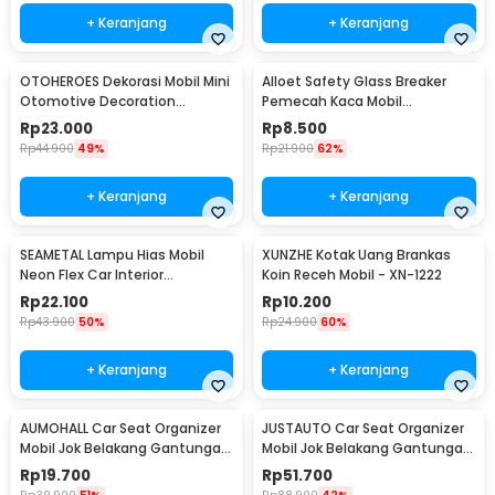
+ Keranjang
+ Keranjang
OTOHEROES Dekorasi Mobil Mini
Alloet Safety Glass Breaker
Otomotive Decoration
Pemecah Kaca Mobil
Thermometer - Q194
Multifungsi - OD-0173
Rp
23.000
Rp
8.500
Rp
44.900
49%
Rp
21.900
62%
+ Keranjang
+ Keranjang
SEAMETAL Lampu Hias Mobil
XUNZHE Kotak Uang Brankas
Neon Flex Car Interior
Koin Receh Mobil - XN-1222
Cigarette Plug 12V 3M - TB307
Rp
22.100
Rp
10.200
Rp
43.900
50%
Rp
24.900
60%
+ Keranjang
+ Keranjang
AUMOHALL Car Seat Organizer
JUSTAUTO Car Seat Organizer
Mobil Jok Belakang Gantungan
Mobil Jok Belakang Gantungan
Barang Tisu - 0706
Barang Tisu - Z-354
Rp
19.700
Rp
51.700