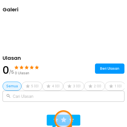
Galeri
Ulasan
0
Beri Ulasan
/5
0
Ulasan
Semua
5
(
0
)
4
(
0
)
3
(
0
)
2
(
0
)
1
(
0
)
Cari Ulasan