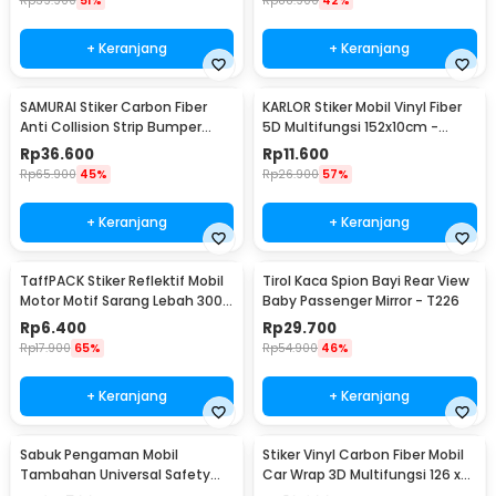
Rp
39.900
51%
Rp
88.900
42%
+ Keranjang
+ Keranjang
SAMURAI Stiker Carbon Fiber
KARLOR Stiker Mobil Vinyl Fiber
Anti Collision Strip Bumper
5D Multifungsi 152x10cm -
Mobil 2.5M - TY354
TAA749
Rp
36.600
Rp
11.600
Rp
65.900
45%
Rp
26.900
57%
+ Keranjang
+ Keranjang
TaffPACK Stiker Reflektif Mobil
Tirol Kaca Spion Bayi Rear View
Motor Motif Sarang Lebah 300 x
Baby Passenger Mirror - T226
5 CM - ZA5800
Rp
6.400
Rp
29.700
Rp
17.900
65%
Rp
54.900
46%
+ Keranjang
+ Keranjang
Sabuk Pengaman Mobil
Stiker Vinyl Carbon Fiber Mobil
Tambahan Universal Safety
Car Wrap 3D Multifungsi 126 x
Belt Extender - 2104
30 cm