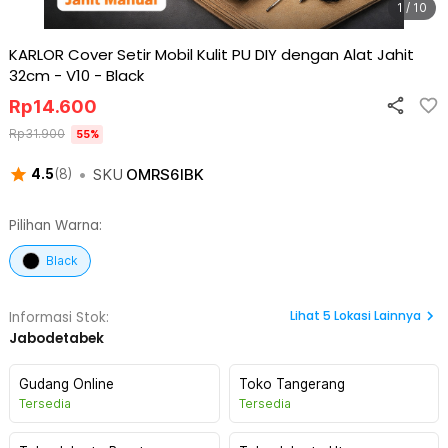
1 / 10
KARLOR Cover Setir Mobil Kulit PU DIY dengan Alat Jahit
32cm - V10
-
Black
Rp
14.600
Rp
31.900
55
%
•
SKU
OMRS6IBK
4.5
(
8
)
Pilihan Warna:
Black
Lihat
5
Lokasi Lainnya
Informasi Stok:
Jabodetabek
Gudang Online
Toko Tangerang
Tersedia
Tersedia