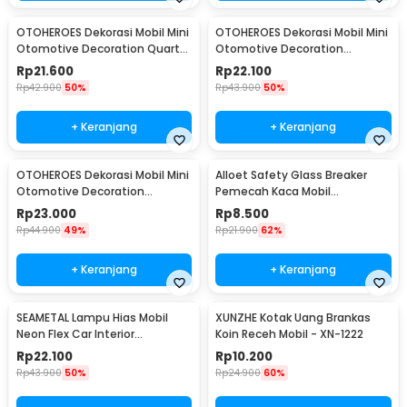
OTOHEROES Dekorasi Mobil Mini
OTOHEROES Dekorasi Mobil Mini
Otomotive Decoration Quartz
Otomotive Decoration
Clock - Q194
Hygrometer - Q194
Rp
21.600
Rp
22.100
Rp
42.900
50%
Rp
43.900
50%
+ Keranjang
+ Keranjang
OTOHEROES Dekorasi Mobil Mini
Alloet Safety Glass Breaker
Otomotive Decoration
Pemecah Kaca Mobil
Thermometer - Q194
Multifungsi - OD-0173
Rp
23.000
Rp
8.500
Rp
44.900
49%
Rp
21.900
62%
+ Keranjang
+ Keranjang
SEAMETAL Lampu Hias Mobil
XUNZHE Kotak Uang Brankas
Neon Flex Car Interior
Koin Receh Mobil - XN-1222
Cigarette Plug 12V 3M - TB307
Rp
22.100
Rp
10.200
Rp
43.900
50%
Rp
24.900
60%