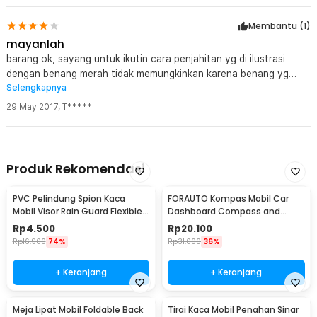
putih, seharusnya hitam, karena kulitnya bolong-bolong jadi
Membantu (
1
)
keliatan bintik2 putih. Tapi overall puas, murah lagi, pasti beli lagi
soalnya ane dagang mobkas :D ;D
mayanlah
barang ok, sayang untuk ikutin cara penjahitan yg di ilustrasi
dengan benang merah tidak memungkinkan karena benang yg
Selengkapnya
disediakan kurang panjang, padahal udah jalan 25%, nah karena
takut benang gak cukup jadi lanjut jahit yg kayak di ilustrasi 12
29 May 2017
,
T*****i
langkah dengan benang hitam yaitu longkap 1, sudah jalan sampe
kira2 60% timbul keraguan lg kalo benang gak bakal cukup,
akhirnya ubah metode jahit dengan longkap 2 bahkan sampe
longkap 3 supaya akhirnya benang cukup jahit sampe habis. agak
Produk Rekomendasi
cape kerjainnya, tap resikoi kalo mau murah meriah haha..
PVC Pelindung Spion Kaca
FORAUTO Kompas Mobil Car
Mobil Visor Rain Guard Flexible 2
Dashboard Compass and
PCS - BH030
Thermometer - C288-5
Rp
4.500
Rp
20.100
Rp
16.900
74%
Rp
31.000
36%
+ Keranjang
+ Keranjang
Meja Lipat Mobil Foldable Back
Tirai Kaca Mobil Penahan Sinar