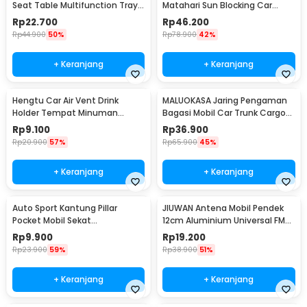
Seat Table Multifunction Tray -
Matahari Sun Blocking Car
JH-924
Curtain 2 PCS - 851
Rp
22.700
Rp
46.200
Rp
44.900
50%
Rp
78.900
42%
+ Keranjang
+ Keranjang
Hengtu Car Air Vent Drink
MALUOKASA Jaring Pengaman
Holder Tempat Minuman
Bagasi Mobil Car Trunk Cargo
Kaleng Mobil - KMS-53
Net 120x40cm - QM4051
Rp
9.100
Rp
36.900
Rp
20.900
57%
Rp
65.900
45%
+ Keranjang
+ Keranjang
Auto Sport Kantung Pillar
JIUWAN Antena Mobil Pendek
Pocket Mobil Sekat
12cm Aluminium Universal FM
Penyimpanan Barang - KMS-
AM Ulir M5 M6 - W2C
Rp
9.900
Rp
19.200
933
Rp
23.900
59%
Rp
38.900
51%
+ Keranjang
+ Keranjang