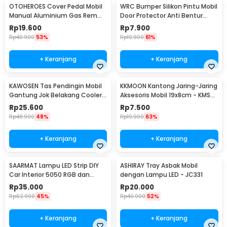
OTOHEROES Cover Pedal Mobil
WRC Bumper Silikon Pintu Mobil
Manual Aluminium Gas Rem
Door Protector Anti Bentur
Kopling Universal - XB-373
Gores 4 PCS - HT-0010
Rp
19.600
Rp
7.900
Rp
40.900
53%
Rp
19.900
61%
+ Keranjang
+ Keranjang
KAWOSEN Tas Pendingin Mobil
KKMOON Kantong Jaring-Jaring
Gantung Jok Belakang Cooler
Aksesoris Mobil 19x8cm - KMS-
Organizer 9L - ST-F38
6888
Rp
25.600
Rp
7.500
Rp
48.900
48%
Rp
19.900
63%
+ Keranjang
+ Keranjang
SAARMAT Lampu LED Strip DIY
ASHIRAY Tray Asbak Mobil
Car Interior 5050 RGB dan
dengan Lampu LED - JC331
Remot Kontrol - APWD1
Rp
35.000
Rp
20.000
Rp
62.900
45%
Rp
40.900
52%
+ Keranjang
+ Keranjang