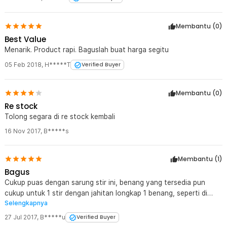
Membantu (
0
)
Best Value
Menarik. Product rapi. Baguslah buat harga segitu
05 Feb 2018
,
H*****T
Verified Buyer
Membantu (
0
)
Re stock
Tolong segara di re stock kembali
16 Nov 2017
,
B*****s
Membantu (
1
)
Bagus
Cukup puas dengan sarung stir ini, benang yang tersedia pun
cukup untuk 1 stir dengan jahitan longkap 1 benang, seperti di
Selengkapnya
foto ilustrasi bahkan masih sisa 20 cm. setelah jadi digenggamnya
pun enak tidak licin seperti stir ori, dan tidak terlalu besar seperti
27 Jul 2017
,
B*****u
Verified Buyer
sarung stir yang biasa. Sayangnya hanya padding busanya warna