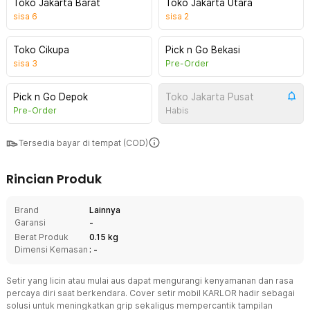
Toko Jakarta Barat
Toko Jakarta Utara
sisa
6
sisa
2
Toko Cikupa
Pick n Go Bekasi
sisa
3
Pre-Order
Pick n Go Depok
Toko Jakarta Pusat
Pre-Order
Habis
Tersedia bayar di tempat (COD)
Rincian Produk
Brand
Lainnya
Garansi
-
Berat Produk
0.15 kg
Dimensi Kemasan
: -
Setir yang licin atau mulai aus dapat mengurangi kenyamanan dan rasa
percaya diri saat berkendara. Cover setir mobil KARLOR hadir sebagai
solusi untuk meningkatkan grip sekaligus mempercantik tampilan