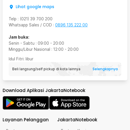
Lihat google maps
Telp
:
(021) 39 700 200
Whatsapp Sales / COD
:
0896 135 222 00
Jam buka:
Senin - Sabtu
:
09:00
-
20:00
Minggu/Libur Nasional
:
12:00
-
20:00
Idul Fitri
: libur
Selengkapnya
Beli langsung/self pickup di kota lainnya
Download Aplikasi JakartaNotebook
Layanan Pelanggan
JakartaNotebook