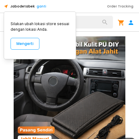
Jabodetabek
ganti
Order Tracking
Alat Kopi
Silakan ubah lokasi store sesuai
dengan lokasi Anda.
Mengerti