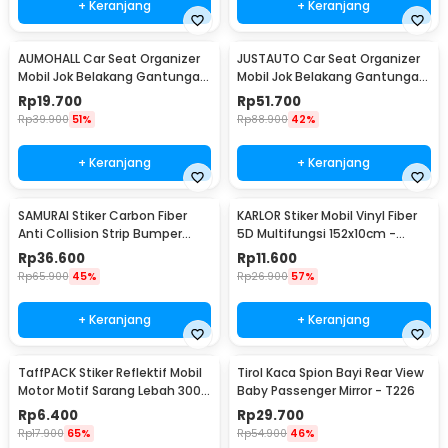
+ Keranjang
+ Keranjang
AUMOHALL Car Seat Organizer
JUSTAUTO Car Seat Organizer
Mobil Jok Belakang Gantungan
Mobil Jok Belakang Gantungan
Barang Tisu - 0706
Barang Tisu - Z-354
Rp
19.700
Rp
51.700
Rp
39.900
51%
Rp
88.900
42%
+ Keranjang
+ Keranjang
SAMURAI Stiker Carbon Fiber
KARLOR Stiker Mobil Vinyl Fiber
Anti Collision Strip Bumper
5D Multifungsi 152x10cm -
Mobil 2.5M - TY354
TAA749
Rp
36.600
Rp
11.600
Rp
65.900
45%
Rp
26.900
57%
+ Keranjang
+ Keranjang
TaffPACK Stiker Reflektif Mobil
Tirol Kaca Spion Bayi Rear View
Motor Motif Sarang Lebah 300 x
Baby Passenger Mirror - T226
5 CM - ZA5800
Rp
6.400
Rp
29.700
Rp
17.900
65%
Rp
54.900
46%