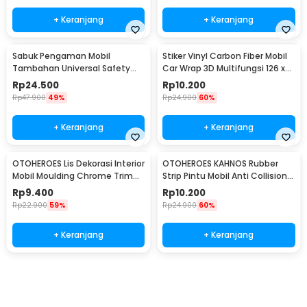
+ Keranjang
+ Keranjang
Sabuk Pengaman Mobil
Stiker Vinyl Carbon Fiber Mobil
Tambahan Universal Safety
Car Wrap 3D Multifungsi 126 x
Belt Extender - 2104
30 cm
Rp
24.500
Rp
10.200
Rp
47.900
49%
Rp
24.900
60%
+ Keranjang
+ Keranjang
OTOHEROES Lis Dekorasi Interior
OTOHEROES KAHNOS Rubber
Mobil Moulding Chrome Trim
Strip Pintu Mobil Anti Collision
Strip 4M - C3578
Protection Panjang 5M -
Rp
9.400
Rp
10.200
QW556
Rp
22.900
59%
Rp
24.900
60%
+ Keranjang
+ Keranjang
Beli Sekarang