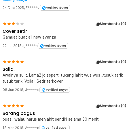
membungkus setir yg sama walau sudah ditarik-tarik. Melihat
kertas pembungkus, ternyata ada ukurannya, yg pembelian kedua
24 Dec 2025
,
F*****z
Verified Buyer
ukuran M, yg pertama dulu entah apa, mgkn L.
Membantu (
0
)
Cover setir
Gamuat buat all new avanza
22 Jul 2018
,
g*****n
Verified Buyer
Membantu (
0
)
Solid.
Awalnya sulit. Lama2 jd seperti tukang jahit wus wus ..tusuk tarik
tusuk tarik. Voila ! Setir terkover.
08 Jun 2018
,
J*****o
Verified Buyer
Membantu (
0
)
Barang bagus
puas.. walau harus menjahit sendiri selama 30 menit...
18 Mar 2018
,
A*****n
Verified Buyer