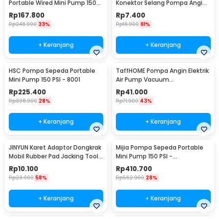
Portable Wired Mini Pump 150
Konektor Selang Pompa Angin
PSI - YD-787
Ban Ordinary - DK02
Rp
167.800
Rp
7.400
Rp
248.900
33%
Rp
18.900
61%
+ Keranjang
+ Keranjang
HSC Pompa Sepeda Portable
TaffHOME Pompa Angin Elektrik
Mini Pump 150 PSI - 8001
Air Pump Vacuum
Compression 400L/min - CZ-
Rp
225.400
Rp
41.000
198B
Rp
308.900
28%
Rp
71.900
43%
+ Keranjang
+ Keranjang
JINYUN Karet Adaptor Dongkrak
Mijia Pompa Sepeda Portable
Mobil Rubber Pad Jacking Tool
Mini Pump 150 PSI -
Pinch - MJA5
MJCQB06QW
Rp
10.100
Rp
410.700
Rp
23.900
58%
Rp
562.900
28%
+ Keranjang
+ Keranjang