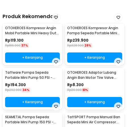
Produk Rekomendasi
OTOHEROES Kompresor Angin
OTOHEROES Kompresor Angin
Mobil Portable Mini Heavy Duty
Pompa Sepeda Portable Mini
12V 150 PSI
Pump 150 PSI - 628-4X4
Rp
119.100
Rp
239.900
Rp
186.900
37%
Rp
328.900
28%
+ Keranjang
+ Keranjang
Taffware Pompa Sepeda
OTOHEROES Adaptor Lubang
Portable Mini Pump 50 PSI -
Angin Ban Motor Tire Valve
ATJ-1166-mini
Stem Metal 90 Degree - EA90
Rp
194.300
Rp
8.300
Rp
292.900
34%
Rp
20.900
61%
+ Keranjang
+ Keranjang
SEAMETAL Pompa Sepeda
TaffSPORT Pompa Manual Ban
Portable Mini Pump 150 PSI -
Sepeda Mini Air Compressor