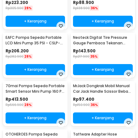
ATJ-1266
210 PSI - PP03
Rp
223.200
Rp
88.900
Rp
305.900
28%
Rp
138.900
36%
+ Keranjang
+ Keranjang
EAFC Pompa Sepeda Portable
Neoteck Digital Tire Pressure
LCD Mini Pump 35 PSI - CSLP-
Gauge Pembaca Tekanan
A01
Angin LCD - DP-201
Rp
206.200
Rp
143.500
Rp
282.900
28%
Rp
217.900
35%
+ Keranjang
+ Keranjang
70mai Pompa Sepeda Portable
MrJack Dongkrak Mobil Manual
Smart Sensor Mini Pump 160 PSI
Car Jack Handle Scissor Beban
- Midrive TP03
2 Ton - MJ01
Rp
413.500
Rp
97.400
Rp
566.900
28%
Rp
150.900
36%
+ Keranjang
+ Keranjang
OTOHEROES Pompa Sepeda
Taffware Adapter Hose