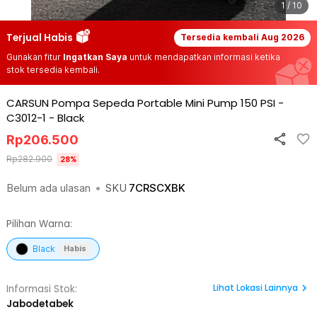
1 / 10
Terjual Habis
Tersedia kembali
Aug 2026
Gunakan fitur
Ingatkan Saya
untuk mendapatkan informasi ketika
stok tersedia kembali.
CARSUN Pompa Sepeda Portable Mini Pump 150 PSI -
C3012-1
-
Black
Rp
206.500
Rp
282.900
28
%
Belum ada ulasan
•
SKU
7CRSCXBK
Pilihan Warna:
Black
Habis
Lihat
Lokasi Lainnya
Informasi Stok:
Jabodetabek