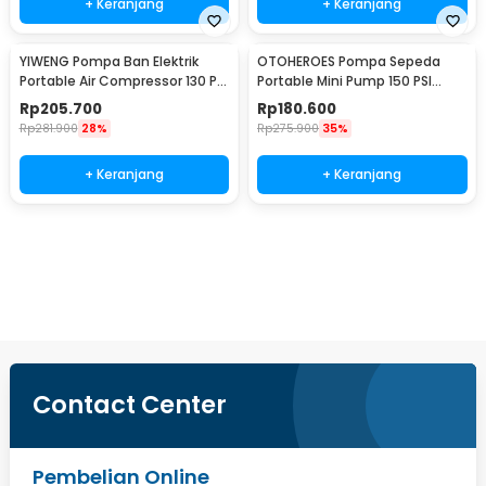
+ Keranjang
+ Keranjang
YIWENG Pompa Ban Elektrik
OTOHEROES Pompa Sepeda
Portable Air Compressor 130 PSI
Portable Mini Pump 150 PSI
4000mAh - CX-229
Digital - ST-5523
Rp
205.700
Rp
180.600
Rp
281.900
28%
Rp
275.900
35%
+ Keranjang
+ Keranjang
Ingatkan Saya
Contact Center
Pembelian Online