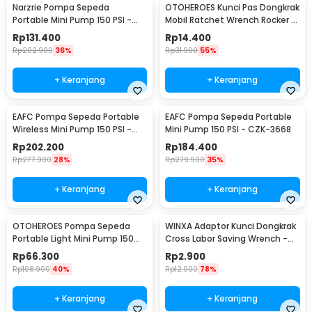
Narzrie Pompa Sepeda
OTOHEROES Kunci Pas Dongkrak
Portable Mini Pump 150 PSI -
Mobil Ratchet Wrench Rocker -
8004
GS205
Rp
131.400
Rp
14.400
Rp
202.900
36%
Rp
31.900
55%
+ Keranjang
+ Keranjang
EAFC Pompa Sepeda Portable
EAFC Pompa Sepeda Portable
Wireless Mini Pump 150 PSI -
Mini Pump 150 PSI - CZK-3668
PR-F1901
Rp
202.200
Rp
184.400
Rp
277.900
28%
Rp
279.900
35%
+ Keranjang
+ Keranjang
OTOHEROES Pompa Sepeda
WINXA Adaptor Kunci Dongkrak
Portable Light Mini Pump 150
Cross Labor Saving Wrench -
PSI - SCK619-1
WX-00
Rp
66.300
Rp
2.900
Rp
108.900
40%
Rp
12.900
78%
+ Keranjang
+ Keranjang