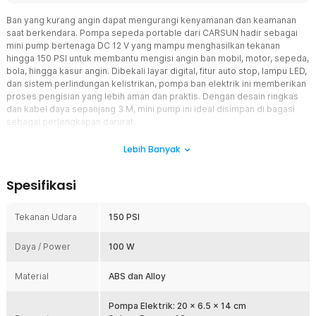
Ban yang kurang angin dapat mengurangi kenyamanan dan keamanan
saat berkendara. Pompa sepeda portable dari CARSUN hadir sebagai
mini pump bertenaga DC 12 V yang mampu menghasilkan tekanan
hingga 150 PSI untuk membantu mengisi angin ban mobil, motor, sepeda,
bola, hingga kasur angin. Dibekali layar digital, fitur auto stop, lampu LED,
dan sistem perlindungan kelistrikan, pompa ban elektrik ini memberikan
proses pengisian yang lebih aman dan praktis. Dengan desain ringkas
dan kabel daya sepanjang 3 M, mini pump ini ideal disimpan di bagasi
sebagai perlengkapan darurat.
Fitur
Lebih Banyak
Teknologi 22-Cylinder Block
Spesifikasi
Pompa sepeda portable ini menggunakan teknologi 22-cylinder
block yang menghasilkan tekanan udara lebih kuat untuk
mempercepat proses pengisian angin. Tekanan maksimal hingga
Tekanan Udara
150 PSI
150 PSI membuat mini pump mampu menangani berbagai
kebutuhan inflasi dengan lebih efisien. Performa yang stabil
Daya / Power
100 W
membantu menghemat waktu saat mengisi angin ban kendaraan.
Auto Stop dengan Pengukuran Akurat
Material
ABS dan Alloy
Pompa ban elektrik dilengkapi fitur auto stop yang akan
menghentikan pengisian secara otomatis ketika tekanan yang telah
Pompa Elektrik: 20 x 6.5 x 14 cm
diatur tercapai. Fitur ini membantu menjaga tekanan ban tetap