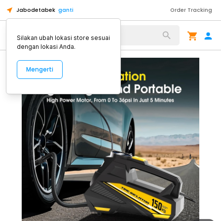
Jabodetabek
ganti
Order Tracking
Alat Kopi
Silakan ubah lokasi store sesuai
dengan lokasi Anda.
Mengerti