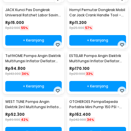
JACK Kunci Pas Dongkrak
Homyl Pemutar Dongkrak Mobil
Universal Ratchet Labor Saving
Car Jack Crank Handle Tool -
Wrench - J-55
HL-38
Rp
15.000
Rp
11.200
Rp
32.900
55%
Rp
25.900
57%
+ Keranjang
+ Keranjang
TaffHOME Pompa Angin Elektrik
ESTELAR Pompa Angin Elektrik
Multifungsi Inflator Deflator
Multifungsi Inflator Deflator
with LED - 66001 / GR-107C4
with LED - CZ-666A
Rp
94.800
Rp
170.100
Rp
143.000
34%
Rp
251.900
33%
+ Keranjang
+ Keranjang
WEST TUNE Pompa Angin
OTOHEROES PompaSepeda
Elektrik 2in1 Multifungsi Inflator
Portable Mini Pump 150 PSI -
Deflator - GR-118E
WY-006
Rp
52.300
Rp
162.400
Rp
89.900
42%
Rp
242.900
34%