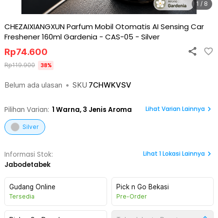
1 / 8
CHEZAIXIANGXUN Parfum Mobil Otomatis AI Sensing Car
Freshener 160ml Gardenia - CAS-05
-
Silver
Rp
74.600
Rp
119.900
38
%
Belum ada ulasan
•
SKU
7CHWKVSV
Lihat Varian Lainnya
Pilihan Varian:
1
Warna,
3 Jenis Aroma
Silver
Lihat
1
Lokasi Lainnya
Informasi Stok:
Jabodetabek
Gudang Online
Pick n Go Bekasi
Tersedia
Pre-Order