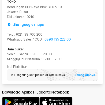
Toko
Bendungan Hilir Raya Blok G1 No. 10
Jakarta Pusat
DKI Jakarta
10210
Lihat google maps
Telp
:
(021) 39 700 200
Whatsapp Sales / COD
:
0896 135 222 00
Jam buka:
Senin - Sabtu
:
09:00
-
20:00
Minggu/Libur Nasional
:
12:00
-
20:00
Idul Fitri
: libur
Selengkapnya
Beli langsung/self pickup di kota lainnya
Download Aplikasi JakartaNotebook