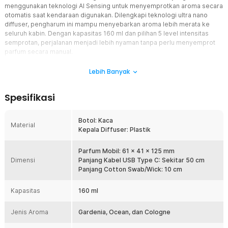
menggunakan teknologi AI Sensing untuk menyemprotkan aroma secara
otomatis saat kendaraan digunakan. Dilengkapi teknologi ultra nano
diffuser, pengharum ini mampu menyebarkan aroma lebih merata ke
seluruh kabin. Dengan kapasitas 160 ml dan pilihan 5 level intensitas
semprotan, perjalanan menjadi lebih nyaman tanpa perlu menyemprot
parfum secara manual.
Fitur
Lebih Banyak
AI Sensing Otomatis
Spesifikasi
Parfum Mobil ini menggunakan teknologi AI Sensing yang mampu
mendeteksi getaran kendaraan sehingga diffuser akan aktif secara
otomatis saat mobil digunakan. Ketika kendaraan berhenti atau
Botol: Kaca
Material
dimatikan, Car Freshener akan masuk ke mode siaga untuk
Kepala Diffuser: Plastik
membantu menghemat cairan parfum. Sistem otomatis ini membuat
penggunaan menjadi lebih praktis tanpa perlu menyalakan
Parfum Mobil: 61 x 41 x 125 mm
perangkat secara manual.
Dimensi
Panjang Kabel USB Type C: Sekitar 50 cm
5 Level Intensitas Semprotan
Panjang Cotton Swab/Wick: 10 cm
Car Freshener dilengkapi dengan 5 level intensitas semprotan
yang dapat disesuaikan dengan kebutuhan. Pengguna dapat
Kapasitas
160 ml
memilih interval penyemprotan mulai dari penggunaan ringan
hingga intensif agar aroma tetap nyaman di dalam kabin.
Jenis Aroma
Gardenia, Ocean, dan Cologne
Pengaturan dilakukan dengan mudah sehingga Parfum Mobil dapat
bekerja sesuai preferensi setiap pengguna.