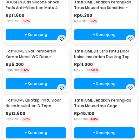
HOUSEEN Alas Silicone Shock
TaffHOME Jebakan Perangkap
Pads Anti-Vibration Mats 4
Tikus Mousetrap Sensitive -
PCS - NY522
ZL-2021
Rp
11.600
Rp
5.300
Rp
26.900
57%
Rp
14.900
65%
+ Keranjang
+ Keranjang
TaffHOME Sikat Pembersih
TaffHOME Lis Strip Pintu Door
Kamar Mandi WC Dapur
Noise Insulation Dusting Tape
Sponge Brush - 8211
5Mx9mmx9mm - KK-061
Rp
6.200
Rp
11.000
Rp
16.900
64%
Rp
25.900
58%
+ Keranjang
+ Keranjang
TaffHOME Lis Strip Pintu Door
TaffHOME Jebakan Perangkap
Noise Insulation D Tape
Tikus Mousetrap Cage -
9x6mm 10M - KK-062
HU1999
Rp
12.600
Rp
45.100
Rp
28.900
57%
Rp
77.900
43%
+ Keranjang
+ Keranjang