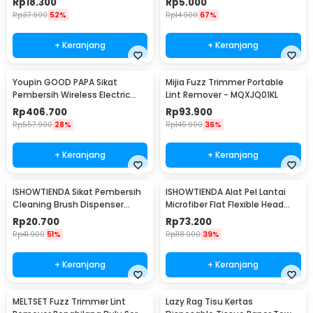
Rp
18.300
Rp
5.000
Rp
37.900
52%
Rp
14.900
67%
+ Keranjang
+ Keranjang
Youpin GOOD PAPA Sikat
Mijia Fuzz Trimmer Portable
Pembersih Wireless Electric
Lint Remover - MQXJQ01KL
Cleaning - CL99
Rp
406.700
Rp
93.900
Rp
557.900
28%
Rp
145.900
36%
+ Keranjang
+ Keranjang
ISHOWTIENDA Sikat Pembersih
ISHOWTIENDA Alat Pel Lantai
Cleaning Brush Dispenser
Microfiber Flat Flexible Head
Sabun Air - S0026
with Bucket - FMI60
Rp
20.700
Rp
73.200
Rp
41.900
51%
Rp
118.900
39%
+ Keranjang
+ Keranjang
MELTSET Fuzz Trimmer Lint
Lazy Rag Tisu Kertas