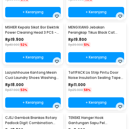
+ Keranjang
+ Keranjang
MSHIER Kepala Sikat Bor Elektrik
MENGXIANG Jebakan
Power Cleaning Head 3 PCS -
Perangkap Tikus Black Cat
DB003
Mousetrap 2 PCS - JB56
Rp
19.900
Rp
19.800
Rp
40.900
52%
Rp
39.900
51%
+ Keranjang
+ Keranjang
Lazyishhouse Kantong Mesin
TaffPACK Lis Strip Pintu Door
Cuci Laundry Shoes Washing
Noise Insulation Sealing Tape
Mesh Bag - 62319
5Mx3cm - B35
Rp
18.000
Rp
11.000
Rp
37.900
53%
Rp
25.900
58%
+ Keranjang
+ Keranjang
CJSJ Gembok Brankas Rotary
TENSKE Hanger Hook
Padlock Digit Combination
Gantungan Sapu Pel
Padlock - CH-209
Multifungsi 1 PCS - GF-016