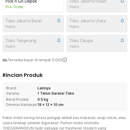
Pick n Go Depok
Toko Jakarta Pusat
Pre-Order
Habis
Toko Jakarta Barat
Toko Jakarta Utara
Habis
Habis
Toko Tangerang
Toko Cikupa
Habis
Habis
Tersedia bayar di tempat (COD)
Rincian Produk
Brand
Lainnya
Garansi
1 Tahun Garansi Toko
Berat Produk
0.5 kg
Dimensi Kemasan
19
x
12
x
10
cm
Kabin mobil sering terasa pengap akibat bau makanan, asap rokok, atau
udara lembap setelah digunakan. Parfum mobil otomatis
CHEZAIXIANGXUN hadir sebagai car freshener modern yang