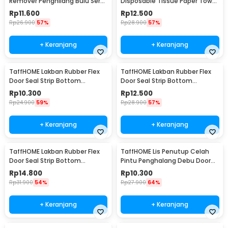
Remover Penghilang Bulu Serat
Disposable Tissue Paper Towel
Kain - CV8805
1 Roll (50 Helai) - MB104P
Rp
11.600
Rp
12.500
Rp
26.900
57%
Rp
28.900
57%
+ Keranjang
+ Keranjang
TaffHOME Lakban Rubber Flex
TaffHOME Lakban Rubber Flex
Door Seal Strip Bottom
Door Seal Strip Bottom
Waterproof 25mmx5M - TP39
Waterproof 35mmx5M - TP39
Rp
10.300
Rp
12.500
Rp
24.900
59%
Rp
28.900
57%
+ Keranjang
+ Keranjang
TaffHOME Lakban Rubber Flex
TaffHOME Lis Penutup Celah
Door Seal Strip Bottom
Pintu Penghalang Debu Door
Waterproof 45mmx5M - TP39
Bottom Seal 1M - LQ7
Rp
14.800
Rp
10.300
Rp
31.900
54%
Rp
27.900
64%
+ Keranjang
+ Keranjang