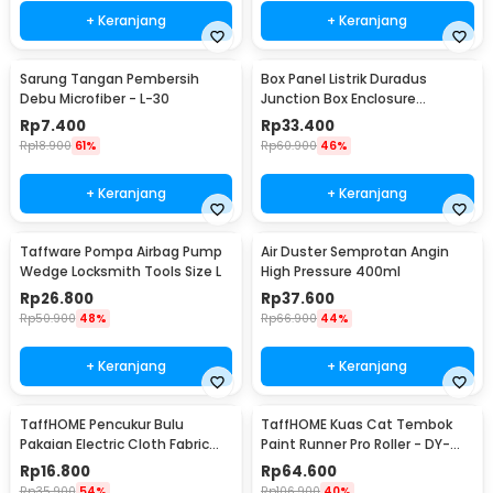
+ Keranjang
+ Keranjang
Sarung Tangan Pembersih
Box Panel Listrik Duradus
Debu Microfiber - L-30
Junction Box Enclosure
Waterproof 158x90mm - B1589
Rp
7.400
Rp
33.400
Rp
18.900
61%
Rp
60.900
46%
+ Keranjang
+ Keranjang
Taffware Pompa Airbag Pump
Air Duster Semprotan Angin
Wedge Locksmith Tools Size L
High Pressure 400ml
Rp
26.800
Rp
37.600
Rp
50.900
48%
Rp
66.900
44%
+ Keranjang
+ Keranjang
TaffHOME Pencukur Bulu
TaffHOME Kuas Cat Tembok
Pakaian Electric Cloth Fabric
Paint Runner Pro Roller - DY-
Shaver - FL-188
526
Rp
16.800
Rp
64.600
Rp
35.900
54%
Rp
106.900
40%