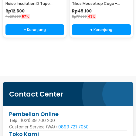
Noise Insulation D Tape
Tikus Mousetrap Cage -
9x6mm 10M - KK-062
HU1999
Rp
12.600
Rp
45.100
Rp
28.900
57%
Rp
77.900
43%
+ Keranjang
+ Keranjang
Beli Sekarang
Contact Center
Pembelian Online
Telp : (021) 39 700 200
Customer Service (WA) :
0899 721 7050
Toko Kami