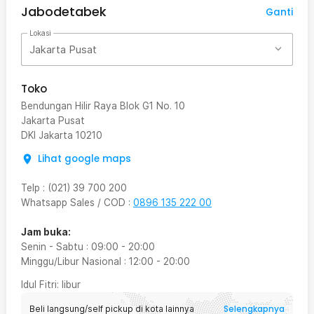
Jabodetabek
Ganti
Lokasi
Jakarta Pusat
Toko
Bendungan Hilir Raya Blok G1 No. 10
Jakarta Pusat
DKI Jakarta
10210
Lihat google maps
Telp
:
(021) 39 700 200
Whatsapp Sales / COD
:
0896 135 222 00
Jam buka:
Senin - Sabtu
:
09:00
-
20:00
Minggu/Libur Nasional
:
12:00
-
20:00
Idul Fitri
: libur
Selengkapnya
Beli langsung/self pickup di kota lainnya