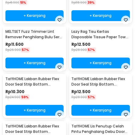
Rp
41.900
51%
Rp
118.900
39%
+ Keranjang
+ Keranjang
MELTSET Fuzz Trimmer Lint
Lazy Rag Tisu Kertas
Remover Penghilang Bulu Serat
Disposable Tissue Paper Towel
Kain - CV8805
1 Roll (50 Helai) - MB104P
Rp
11.600
Rp
12.500
Rp
26.900
57%
Rp
28.900
57%
+ Keranjang
+ Keranjang
TaffHOME Lakban Rubber Flex
TaffHOME Lakban Rubber Flex
Door Seal Strip Bottom
Door Seal Strip Bottom
Waterproof 25mmx5M - TP39
Waterproof 35mmx5M - TP39
Rp
10.300
Rp
12.500
Rp
24.900
59%
Rp
28.900
57%
+ Keranjang
+ Keranjang
TaffHOME Lakban Rubber Flex
TaffHOME Lis Penutup Celah
Door Seal Strip Bottom
Pintu Penghalang Debu Door