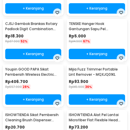
+ Keranjang
+ Keranjang
CJSJ Gembok Brankas Rotary
TENSKE Hanger Hook
Padlock Digit Combination
Gantungan Sapu Pel
Padlock - CH-209
Multifungsi 1 PCS - GF-016
Rp
18.300
Rp
5.000
Rp
37.900
52%
Rp
14.900
67%
+ Keranjang
+ Keranjang
Youpin GOOD PAPA Sikat
Mijia Fuzz Trimmer Portable
Pembersih Wireless Electric
Lint Remover - MQXJQ01KL
Cleaning - CL99
Rp
406.700
Rp
93.900
Rp
557.900
28%
Rp
145.900
36%
+ Keranjang
+ Keranjang
ISHOWTIENDA Sikat Pembersih
ISHOWTIENDA Alat Pel Lantai
Cleaning Brush Dispenser
Microfiber Flat Flexible Head
Sabun Air - S0026
with Bucket - FMI60
Rp
20.700
Rp
73.200