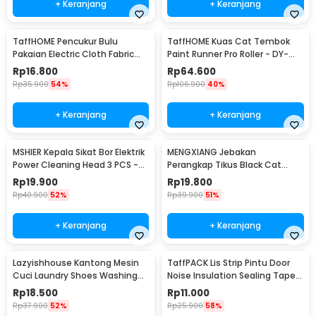
+ Keranjang
+ Keranjang
TaffHOME Pencukur Bulu
TaffHOME Kuas Cat Tembok
Pakaian Electric Cloth Fabric
Paint Runner Pro Roller - DY-
Shaver - FL-188
526
Rp
16.800
Rp
64.600
Rp
35.900
54%
Rp
106.900
40%
+ Keranjang
+ Keranjang
MSHIER Kepala Sikat Bor Elektrik
MENGXIANG Jebakan
Power Cleaning Head 3 PCS -
Perangkap Tikus Black Cat
DB003
Mousetrap 2 PCS - JB56
Rp
19.900
Rp
19.800
Rp
40.900
52%
Rp
39.900
51%
+ Keranjang
+ Keranjang
Lazyishhouse Kantong Mesin
TaffPACK Lis Strip Pintu Door
Cuci Laundry Shoes Washing
Noise Insulation Sealing Tape
Mesh Bag - 62319
5Mx3cm - B35
Rp
18.500
Rp
11.000
Rp
37.900
52%
Rp
25.900
58%