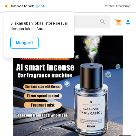
Jabodetabek
ganti
Order Tracking
Alat Kopi
Silakan ubah lokasi store sesuai
dengan lokasi Anda.
Mengerti