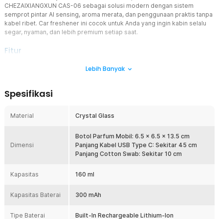
CHEZAIXIANGXUN CAS-06 sebagai solusi modern dengan sistem
semprot pintar AI sensing, aroma merata, dan penggunaan praktis tanpa
kabel ribet. Car freshener ini cocok untuk Anda yang ingin kabin selalu
segar, nyaman, dan lebih premium setiap saat.
Fitur
AI Sensing Otomatis
Lebih Banyak
Parfum mobil ini dilengkapi sensor pintar yang mendeteksi getaran
kendaraan saat mobil dinyalakan. Saat kendaraan bergerak,
Spesifikasi
diffuser akan aktif otomatis sehingga Anda tidak perlu menyalakan
manual. Ketika mobil berhenti lama atau dimatikan, alat akan
standby untuk menghemat baterai dan cairan parfum.
Material
Crystal Glass
3 Level Intensitas Semprotan
Tersedia 3 mode semprot sesuai kebutuhan penggunaan harian.
Botol Parfum Mobil: 6.5 x 6.5 x 13.5 cm
Dimensi
Anda bisa memilih aroma ringan untuk penggunaan santai atau
Panjang Kabel USB Type C: Sekitar 45 cm
mode lebih kuat saat kabin terasa kurang segar. Pengaturan cukup
Panjang Cotton Swab: Sekitar 10 cm
melalui tombol sentuh di bagian atas sehingga sangat praktis
digunakan.
Kapasitas
160 ml
Teknologi Ultra Nano Mist
Kapasitas Baterai
Menggunakan sistem atomisasi ultrasonik yang mengubah cairan
300 mAh
parfum menjadi partikel nano halus. Hasil semprotan lebih merata
dibanding parfum biasa dan cepat menyebar ke seluruh kabin. Car
Tipe Baterai
Built-In Rechargeable Lithium-Ion