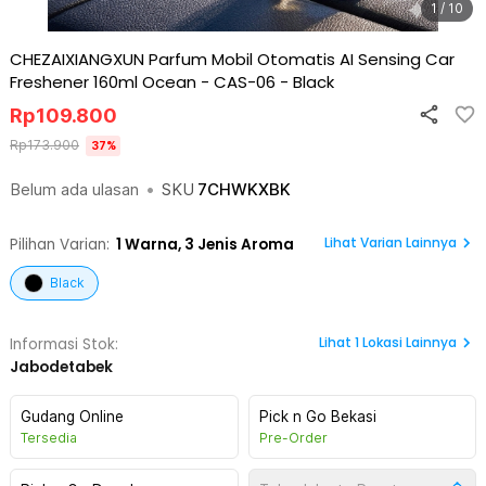
1 / 10
CHEZAIXIANGXUN Parfum Mobil Otomatis AI Sensing Car
Freshener 160ml Ocean - CAS-06
-
Black
Rp
109.800
Rp
173.900
37
%
Belum ada ulasan
•
SKU
7CHWKXBK
Lihat Varian Lainnya
Pilihan Varian:
1
Warna,
3 Jenis Aroma
Black
Lihat
1
Lokasi Lainnya
Informasi Stok:
Jabodetabek
Gudang Online
Pick n Go Bekasi
Tersedia
Pre-Order