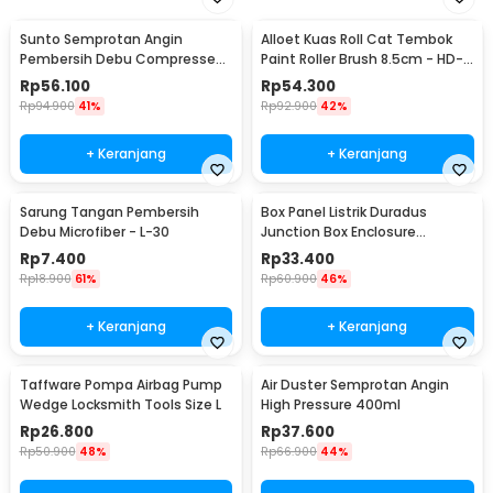
Sunto Semprotan Angin
Alloet Kuas Roll Cat Tembok
Pembersih Debu Compressed
Paint Roller Brush 8.5cm - HD-
Air Duster 400ml - ST1003
TVYQS
Rp
56.100
Rp
54.300
Rp
94.900
41%
Rp
92.900
42%
+ Keranjang
+ Keranjang
Sarung Tangan Pembersih
Box Panel Listrik Duradus
Debu Microfiber - L-30
Junction Box Enclosure
Waterproof 158x90mm - B1589
Rp
7.400
Rp
33.400
Rp
18.900
61%
Rp
60.900
46%
+ Keranjang
+ Keranjang
Taffware Pompa Airbag Pump
Air Duster Semprotan Angin
Wedge Locksmith Tools Size L
High Pressure 400ml
Rp
26.800
Rp
37.600
Rp
50.900
48%
Rp
66.900
44%