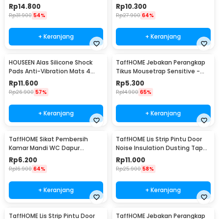
Waterproof 45mmx5M - TP39
Bottom Seal 1M - LQ7
Rp
14.800
Rp
10.300
Rp
31.900
54%
Rp
27.900
64%
+ Keranjang
+ Keranjang
HOUSEEN Alas Silicone Shock
TaffHOME Jebakan Perangkap
Pads Anti-Vibration Mats 4
Tikus Mousetrap Sensitive -
PCS - NY522
ZL-2021
Rp
11.600
Rp
5.300
Rp
26.900
57%
Rp
14.900
65%
+ Keranjang
+ Keranjang
TaffHOME Sikat Pembersih
TaffHOME Lis Strip Pintu Door
Kamar Mandi WC Dapur
Noise Insulation Dusting Tape
Sponge Brush - 8211
5Mx9mmx9mm - KK-061
Rp
6.200
Rp
11.000
Rp
16.900
64%
Rp
25.900
58%
+ Keranjang
+ Keranjang
TaffHOME Lis Strip Pintu Door
TaffHOME Jebakan Perangkap