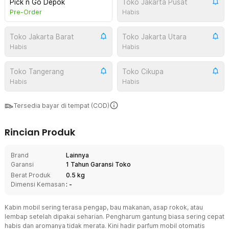
Pick n Go Depok
Toko Jakarta Pusat
Pre-Order
Habis
Toko Jakarta Barat
Toko Jakarta Utara
Habis
Habis
Toko Tangerang
Toko Cikupa
Habis
Habis
Tersedia bayar di tempat (COD)
Rincian Produk
Brand
Lainnya
Garansi
1 Tahun Garansi Toko
Berat Produk
0.5 kg
Dimensi Kemasan
: -
Kabin mobil sering terasa pengap, bau makanan, asap rokok, atau
lembap setelah dipakai seharian. Pengharum gantung biasa sering cepat
habis dan aromanya tidak merata. Kini hadir parfum mobil otomatis