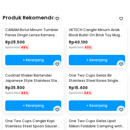
Produk Rekomendasi
CANIAM Botol Minum Tumbler
VKTECH Cangkir Minum Anak
Panas Dingin Lensa Kamera
Block Build-On Brick Toy Mug
24-105mm 400ml
350ml - 936SN
Rp
29.500
Rp
40.100
Rp
55.900
48%
Rp
65.900
40%
+ Keranjang
+ Keranjang
Cocktail Shaker Bartender
One Two Cups Gelas Bir
Japanese Style Stainless Steel
Stainless Steel Korea Single
200ml
Wall Glass 180ml - J070
Rp
35.800
Rp
16.400
Rp
63.900
44%
Rp
34.900
54%
+ Keranjang
+ Keranjang
One Two Cups Cangkir Kopi
One Two Cups Gelas Lipat
Stainless Steel Spoon Saucer
Silikon Foldable Camping with