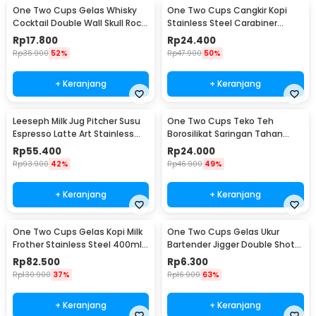
One Two Cups Gelas Whisky
One Two Cups Cangkir Kopi
Cocktail Double Wall Skull Rock
Stainless Steel Carabiner
Glass 150ml - SG-02
Camping Cup 220ml - C125
Rp
17.800
Rp
24.400
Rp
36.900
52%
Rp
47.900
50%
+ Keranjang
+ Keranjang
Leeseph Milk Jug Pitcher Susu
One Two Cups Teko Teh
Espresso Latte Art Stainless
Borosilikat Saringan Tahan
Steel 600ml - L-2016
Panas Teapot 500ml - TP-757
Rp
55.400
Rp
24.000
Rp
93.900
42%
Rp
46.900
49%
+ Keranjang
+ Keranjang
One Two Cups Gelas Kopi Milk
One Two Cups Gelas Ukur
Frother Stainless Steel 400ml -
Bartender Jigger Double Shot
WZ0011
15ml and 30ml - LE2
Rp
82.500
Rp
6.300
Rp
130.900
37%
Rp
16.900
63%
+ Keranjang
+ Keranjang