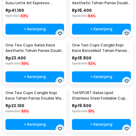
Susu Latte Art Espresso
Aesthetic Tahan Panas Double
Stainless Steel 350ml - 10084
Wall Glass 250ml - PLY1704
Rp
41.100
Rp
16.400
Rp
71.900
43%
Rp
34.900
54%
+ Keranjang
+ Keranjang
One Two Cups Gelas Kaca
One Two Cups Cangkir Kopi
Aesthetic Tahan Panas Double
Kaca Borosilikat Tahan Panas
Wall Glass 433ml - PLY1704
Double Wall Cup 160ml
Rp
23.400
Rp
18.800
Rp
45.900
50%
Rp
38.900
52%
+ Keranjang
+ Keranjang
One Two Cups Cangkir Kopi
TaffSPORT Gelas Lipat
Kaca Tahan Panas Double Wall
Stainless Steel Foldable Cup
Cup 180ml - DOME240
Carabiner 240ml - F180
Rp
22.100
Rp
19.600
Rp
43.900
50%
Rp
39.900
51%
+ Keranjang
+ Keranjang