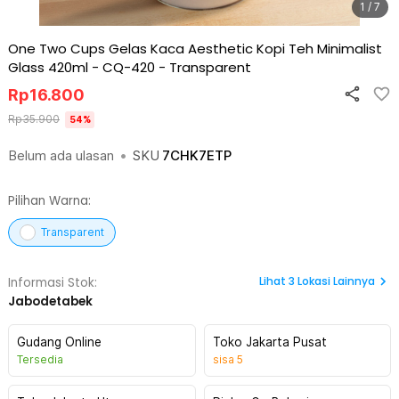
1 / 7
One Two Cups Gelas Kaca Aesthetic Kopi Teh Minimalist
Glass 420ml - CQ-420
-
Transparent
Rp
16.800
Rp
35.900
54
%
Belum ada ulasan
•
SKU
7CHK7ETP
Pilihan Warna:
Transparent
Lihat
3
Lokasi Lainnya
Informasi Stok:
Jabodetabek
Gudang Online
Toko Jakarta Pusat
Tersedia
sisa
5