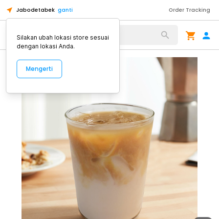
Jabodetabek
ganti
Order Tracking
Alat Kopi
Silakan ubah lokasi store sesuai
dengan lokasi Anda.
Mengerti