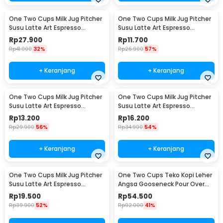
One Two Cups Milk Jug Pitcher
One Two Cups Milk Jug Pitcher
Susu Latte Art Espresso
Susu Latte Art Espresso
Stainless Steel 200ml - J068
Stainless Steel 1oz - S06HG
Rp
27.900
Rp
11.700
Rp
41.000
32%
Rp
26.900
57%
+ Keranjang
+ Keranjang
One Two Cups Milk Jug Pitcher
One Two Cups Milk Jug Pitcher
Susu Latte Art Espresso
Susu Latte Art Espresso
Stainless Steel 1.5oz - S06HG
Stainless Steel 3oz - S06HG
Rp
13.200
Rp
16.200
Rp
29.900
56%
Rp
34.900
54%
+ Keranjang
+ Keranjang
One Two Cups Milk Jug Pitcher
One Two Cups Teko Kopi Leher
Susu Latte Art Espresso
Angsa Gooseneck Pour Over
Stainless Steel 5oz - S06HG
Drip Kettle 250ml - AA049
Rp
19.500
Rp
54.500
Rp
39.900
52%
Rp
92.000
41%