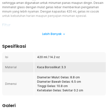
sehingga aman digunakan untuk minuman panas maupun dingin. Desain
minimalist glass dengan mulut gelas lebar memberikan pengalaman
minum yang lebih nyaman. Dengan kapasitas 420 ml, gelas ini cocok
untuk kebutuhan harian maupun penyajian minuman spesial.
Fitur
Material Kaca Borosilikat Tahan Panas
Lebih Banyak
Gelas kaca aesthetic One Two Cups terbuat dari kaca borosilikat
berkualitas tinggi yang tahan terhadap suhu panas dan dingin. Anda
Spesifikasi
dapat menuangkan kopi panas, teh hangat, maupun minuman dingin
tanpa khawatir gelas rusak, sehingga gelas kaca kopi teh ini aman
digunakan untuk kebutuhan harian maupun penyajian profesional.
Isi
420 ml / 14.2 oz
Cocok untuk Beragam Minuman
Material
Dengan desain yang elegan dan fungsional, gelas kaca aesthetic ini
Kaca Borosilikat 3.3
cocok digunakan untuk berbagai minuman seperti kopi dirty latte,
teh, minuman herbal, jus, mocktail, hingga cocktail, menjadikannya
Diameter Mulut Gelas: 8.8 cm
glass serbaguna untuk rumah, kafe, maupun restoran.
Diameter Bawah Gelas: 6.5 cm
Dimensi
Tinggi Gelas: 10.8 cm
Mulut Gelas Lebih Lebar
Ketebalan Gelas: Sekitar 0.2 cm
Gelas kaca aesthetic ini memiliki mulut gelas yang lebih lebar,
memudahkan Anda saat meneguk minuman tanpa takut tumpah,
sekaligus memberikan tampilan minimalist glass yang modern dan
Galeri
nyaman digunakan.