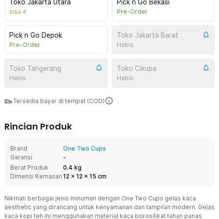
Toko Jakarta Utara
Pick n Go Bekasi
sisa
4
Pre-Order
Pick n Go Depok
Toko Jakarta Barat
Pre-Order
Habis
Toko Tangerang
Toko Cikupa
Habis
Habis
Tersedia bayar di tempat (COD)
Rincian Produk
Brand
One Two Cups
Garansi
-
Berat Produk
0.4 kg
Dimensi Kemasan
12
x
12
x
15
cm
Nikmati berbagai jenis minuman dengan One Two Cups gelas kaca
aesthetic yang dirancang untuk kenyamanan dan tampilan modern. Gelas
kaca kopi teh ini menggunakan material kaca borosilikat tahan panas