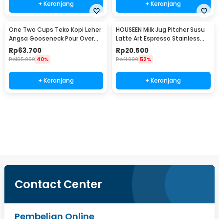
+ Keranjang
+ Keranjang
One Two Cups Teko Kopi Leher
HOUSEEN Milk Jug Pitcher Susu
Angsa Gooseneck Pour Over
Latte Art Espresso Stainless
Drip Kettle 350ml - AA049
Steel 55ml - DL060
Rp
63.700
Rp
20.500
Rp
105.000
40%
Rp
41.900
52%
+ Keranjang
+ Keranjang
Beli Sekarang
Contact Center
Pembelian Online