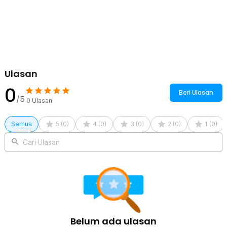
Kelengkapan Produk
Rincian yang Anda dapatkan untuk pembelian produk ini:
1 x One Two Cups Gelas Kaca Aesthetic Kopi Teh Minimalist
Glass 420ml - CQ-420
Ulasan
0
Beri Ulasan
/5
0
Ulasan
Semua
5
(
0
)
4
(
0
)
3
(
0
)
2
(
0
)
1
(
0
)
Cari Ulasan
Belum ada ulasan