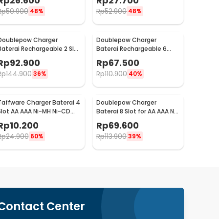
Rp
26.600
Rp
27.700
DP-B01
B01 1200
Rp
50.900
Rp
52.900
48%
48%
Doublepow Charger
Doublepow Charger
Baterai Rechargeable 2 Slot
Baterai Rechargeable 6
9V with 9V 2 PCS - DP-B09
Slot AA AAA with AA 6 PCS -
Rp
92.900
Rp
67.500
DP-B06
Rp
144.900
Rp
110.900
36%
40%
Taffware Charger Baterai 4
Doublepow Charger
Slot AA AAA Ni-MH Ni-CD
Baterai 8 Slot for AA AAA Ni-
USB Plug - B-04
MH NiCD LED Light - DP-K18
Rp
10.200
Rp
69.600
Rp
24.900
Rp
113.900
60%
39%
Contact Center