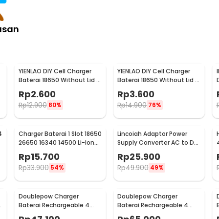
asan
YIENLAO DIY Cell Charger
YIENLAO DIY Cell Charger
Baterai 18650 Without Lid 1
Baterai 18650 Without Lid 2
Cell - BC-001/2
Cell - BC-001/2
Rp
2.600
Rp
3.600
Rp
12.900
Rp
14.900
80%
76%
4
Charger Baterai 1 Slot 18650
Lincoiah Adaptor Power
26650 16340 14500 Li-Ion
Supply Converter AC to DC
Spring Strip - NK-205
12V 3A EU Plug - 1230
Rp
15.700
Rp
25.900
Rp
33.900
Rp
49.900
54%
49%
Doublepow Charger
Doublepow Charger
Baterai Rechargeable 4
Baterai Rechargeable 4
Slot AA AAA with AA 4 PCS -
Slot AA AAA with AAA 4 PCS