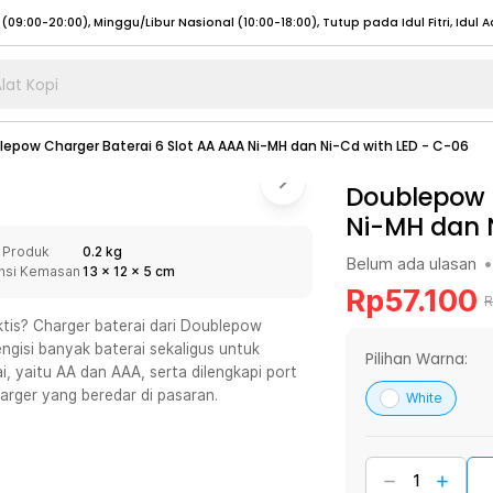
lat Kopi
umat (07:00 - 20:00), Sabtu - Minggu (08:00 - 20:00), Tutup pada Idul Fitri
Sele
epow Charger Baterai 6 Slot AA AAA Ni-MH dan Ni-Cd with LED - C-06
:00 - 20:00), Sabtu - Minggu/ Libur Nasional (08:00 - 17:00)
Selengkapnya
:00 - 20:00), Sabtu - Minggu/ Libur Nasional (08:00 - 17:00)
Doublepow C
Selengkapnya
Ni-MH dan 
 (09:00-20:00), Minggu/Libur Nasional (12:00-20:00), Tutup pada Idul Fitri
Sele
 Produk
0.2 kg
 (09:00-20:00), Minggu/Libur Nasional (12:00-20:00), Tutup pada Idul Fitri
Sele
Belum ada ulasan
•
nsi Kemasan
13
x
12
x
5
cm
Rp
57.100
R
aktis? Charger baterai dari Doublepow
ngisi banyak baterai sekaligus untuk
Pilihan Warna:
, yaitu AA dan AAA, serta dilengkapi port
umat (07:00 - 20:00), Sabtu - Minggu (08:00 - 20:00), Tutup pada Idul Fitri
Sele
rger yang beredar di pasaran.
White
:00 - 20:00), Sabtu - Minggu/ Libur Nasional (08:00 - 17:00)
Selengkapnya
:00 - 20:00), Sabtu - Minggu/ Libur Nasional (08:00 - 17:00)
Selengkapnya