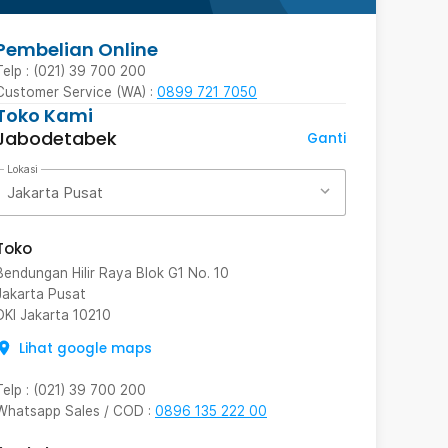
Pembelian Online
Telp : (021) 39 700 200
Customer Service (WA) :
0899 721 7050
Toko Kami
Jabodetabek
Ganti
Lokasi
Jakarta Pusat
Toko
Bendungan Hilir Raya Blok G1 No. 10
Jakarta Pusat
DKI Jakarta
10210
Lihat google maps
Telp
:
(021) 39 700 200
Whatsapp Sales / COD
:
0896 135 222 00