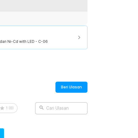
 dan Ni-Cd with LED - C-06
dan Ni-Cd with LED - C-06
Beri Ulasan
1
(
0
)
Cari Ulasan