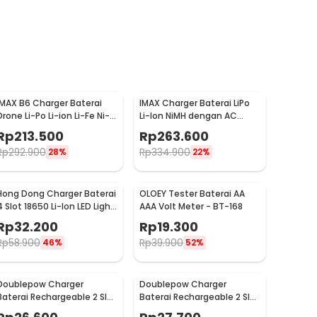
IMAX B6 Charger Baterai
IMAX Charger Baterai LiPo
Drone Li-Po Li-ion Li-Fe Ni-
Li-Ion NiMH dengan AC
Cd Polymer LCD 80W
Adapter Integrated - B6AC
Rp
213.500
Rp
263.600
Rp
292.900
Rp
334.900
28%
22%
Hong Dong Charger Baterai
OLOEY Tester Baterai AA
4 Slot 18650 Li-Ion LED Light
AAA Volt Meter - BT-168
4.2V 1200mA - MS-404A
Rp
32.200
Rp
19.300
Rp
58.900
Rp
39.900
46%
52%
Doublepow Charger
Doublepow Charger
Baterai Rechargeable 2 Slot
Baterai Rechargeable 2 Slot
AA AAA with AAA 2 PCS -
AA AAA with AA 2 PCS - DP-