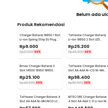
Belum ada ul
Produk Rekomendasi
Charger Baterai 18650 1 Slot
Taffware Charger Baterai
Li-ion Spring Strip EU Plug
Li-Ion 18650 2 Slot LED
240V - TG-088
Indicator 240V 1A - MTLC-
Rp
9.000
Rp
25.200
04200-1000
Rp
21.900
Rp
45.900
59%
46%
Bmax Charger Baterai 2
Taffware Charger Baterai 
Slot 14500 18350 18650
Slot AA AAA Ni-CD Ni-MH
18500 26650 Li-Ion LED -
Fast Charging LCD -
Rp
25.100
Rp
98.400
BH-042100-02U
C905W
Rp
48.900
Rp
151.900
49%
36%
Taffware Charger Baterai 4
NITECORE Charger Baterai
Slot AA AAA Ni-MH NiCD LCD
4 Slot AA AAA C D Li-Ion Ni-
Display - C903W
MH LCD Display - UM4