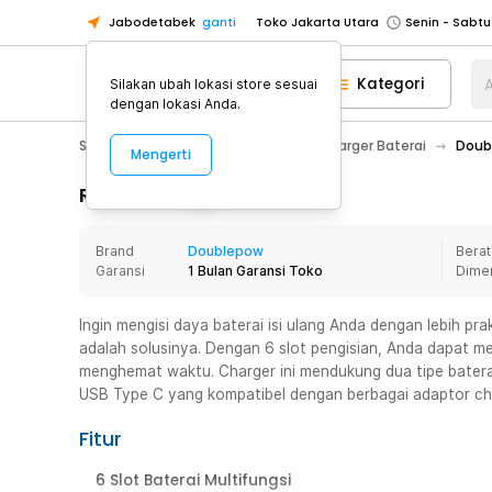
Jabodetabek
ganti
Toko Jakarta Utara
Toko Tangerang
Kategori
A
Silakan ubah lokasi store sesuai
Toko Cikupa
dengan lokasi Anda.
Pick n Go Jakarta Barat
Senin - J
Sport & Outdoor
Senter LED
Charger Baterai
Doubl
Mengerti
Pick n Go Bekasi
Senin - Jumat (08
Pick n Go Depok
Senin - Jumat (08
Rincian Produk
Toko Jakarta Pusat
Senin - Sabtu
Brand
Doublepow
Berat
Toko Jakarta Barat
Senin - Sabtu
Garansi
1 Bulan Garansi Toko
Dime
Toko Jakarta Utara
Toko Tangerang
Ingin mengisi daya baterai isi ulang Anda dengan lebih pr
adalah solusinya. Dengan 6 slot pengisian, Anda dapat me
Toko Cikupa
menghemat waktu. Charger ini mendukung dua tipe baterai
Pick n Go Jakarta Barat
Senin - J
USB Type C yang kompatibel dengan berbagai adaptor cha
Pick n Go Bekasi
Senin - Jumat (08
Fitur
Pick n Go Depok
Senin - Jumat (08
6 Slot Baterai Multifungsi