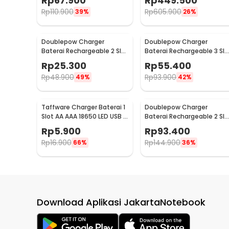
Rp
67.900
Rp
449.500
Rp
110.900
Rp
605.900
39%
26%
Doublepow Charger
Doublepow Charger
Baterai Rechargeable 2 Slot
Baterai Rechargeable 3 Slo
AA AAA with AA 2 PCS - DP-
AA AAA with AAA 3 PCS -
Rp
25.300
Rp
55.400
B01 800
DP-B33
Rp
48.900
Rp
93.900
49%
42%
Taffware Charger Baterai 1
Doublepow Charger
Slot AA AAA 18650 LED USB -
Baterai Rechargeable 2 Slo
TG-188
CR2 with CR2 2 PCS - DP-
Rp
5.900
Rp
93.400
K06
Rp
16.900
Rp
144.900
66%
36%
Download Aplikasi JakartaNotebook