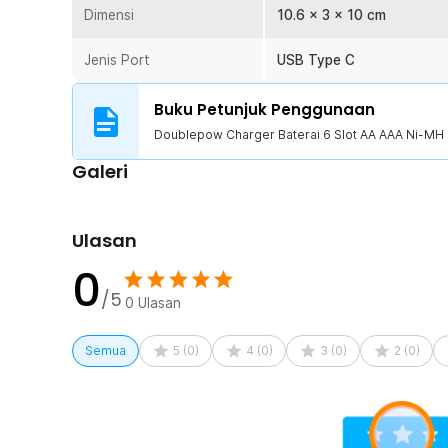
Dimensi
10.6 x 3 x 10 cm
1 x Doublepow Charger Baterai 6 Slot AA AAA Ni-MH
1 x Kabel USB Type C
Jenis Port
USB Type C
Buku Petunjuk Penggunaan
Doublepow Charger Baterai 6 Slot AA AAA Ni-MH 
Galeri
Ulasan
0
/5
0
Ulasan
Semua
5
(
0
)
4
(
0
)
3
(
0
)
2
(
0
)