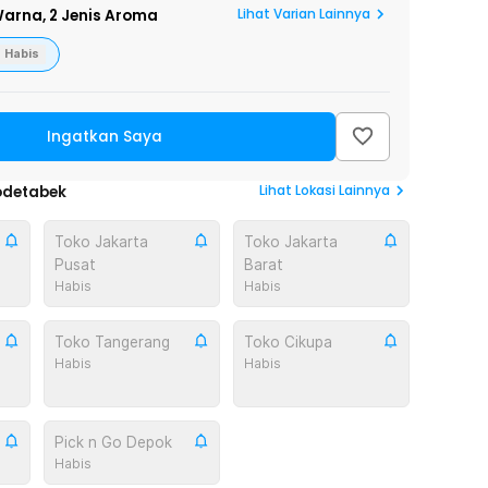
Lihat Varian Lainnya
arna,
2 Jenis Aroma
Habis
Ingatkan Saya
Lihat
Lokasi Lainnya
odetabek
Toko Jakarta
Toko Jakarta
Pusat
Barat
Habis
Habis
Toko Tangerang
Toko Cikupa
Habis
Habis
Pick n Go Depok
Habis