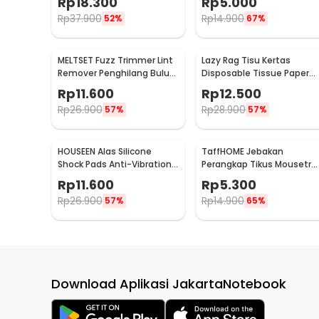
Rp
18.300
Rp
5.000
CH-209
Rp
37.900
Rp
14.900
52%
67%
MELTSET Fuzz Trimmer Lint
Lazy Rag Tisu Kertas
Remover Penghilang Bulu
Disposable Tissue Paper
Serat Kain - CV8805
Towel 1 Roll (50 Helai) -
Rp
11.600
Rp
12.500
MB104P
Rp
26.900
Rp
28.900
57%
57%
HOUSEEN Alas Silicone
TaffHOME Jebakan
Shock Pads Anti-Vibration
Perangkap Tikus Mousetra
Mats 4 PCS - NY522
Sensitive - ZL-2021
Rp
11.600
Rp
5.300
Rp
26.900
Rp
14.900
57%
65%
Download Aplikasi JakartaNotebook