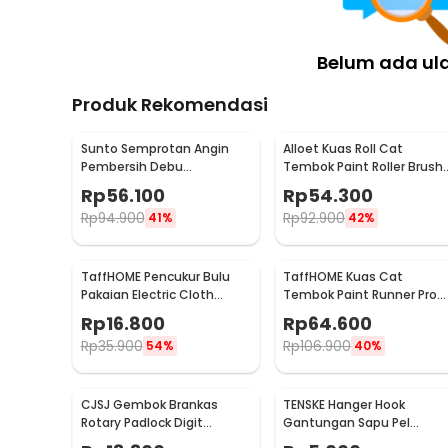
Belum ada ul
Produk Rekomendasi
Sunto Semprotan Angin
Alloet Kuas Roll Cat
Pembersih Debu
Tembok Paint Roller Brush
Compressed Air Duster
8.5cm - HD-TVYQS
Rp
56.100
Rp
54.300
400ml - ST1003
Rp
94.900
Rp
92.900
41%
42%
TaffHOME Pencukur Bulu
TaffHOME Kuas Cat
Pakaian Electric Cloth
Tembok Paint Runner Pro
Fabric Shaver - FL-188
Roller - DY-526
Rp
16.800
Rp
64.600
Rp
35.900
Rp
106.900
54%
40%
CJSJ Gembok Brankas
TENSKE Hanger Hook
Rotary Padlock Digit
Gantungan Sapu Pel
Combination Padlock -
Multifungsi 1 PCS - GF-016