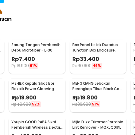
asan
Sarung Tangan Pembersih
Box Panel Listrik Duradus
Debu Microfiber - L-30
Junction Box Enclosure
Waterproof 158x90mm -
Rp
7.400
Rp
33.400
B1589
Rp
18.900
Rp
60.900
61%
46%
MSHIER Kepala Sikat Bor
MENGXIANG Jebakan
Elektrik Power Cleaning
Perangkap Tikus Black Cat
Head 3 PCS - DB003
Mousetrap 2 PCS - JB56
Rp
19.900
Rp
19.800
Rp
40.900
Rp
39.900
52%
51%
Youpin GOOD PAPA Sikat
Mijia Fuzz Trimmer Portable
Pembersih Wireless Electric
Lint Remover - MQXJQ01KL
Cleaning - CL99