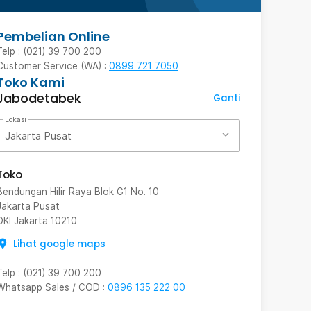
Pembelian Online
Telp : (021) 39 700 200
Customer Service (WA) :
0899 721 7050
Toko Kami
Jabodetabek
Ganti
Lokasi
Jakarta Pusat
Toko
Bendungan Hilir Raya Blok G1 No. 10
Jakarta Pusat
DKI Jakarta
10210
Lihat google maps
Telp
:
(021) 39 700 200
Whatsapp Sales / COD
:
0896 135 222 00