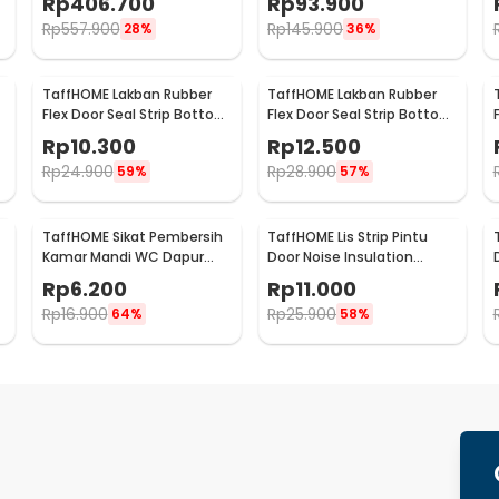
Rp
406.700
Rp
93.900
Rp
557.900
Rp
145.900
28%
36%
TaffHOME Lakban Rubber
TaffHOME Lakban Rubber
Flex Door Seal Strip Bottom
Flex Door Seal Strip Bottom
Waterproof 25mmx5M -
Waterproof 35mmx5M -
Rp
10.300
Rp
12.500
TP39
TP39
Rp
24.900
Rp
28.900
59%
57%
TaffHOME Sikat Pembersih
TaffHOME Lis Strip Pintu
p
Kamar Mandi WC Dapur
Door Noise Insulation
Sponge Brush - 8211
Dusting Tape
Rp
6.200
Rp
11.000
5Mx9mmx9mm - KK-061
Rp
16.900
Rp
25.900
64%
58%