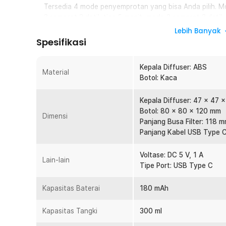
Tersedia 4 mode penyemprotan yang bisa Anda pilih. Mo
2 semprot 2 detik tiap 5 menit, mode 3 semprot 2 detik
terus-menerus.
Lebih Banyak
Spesifikasi
Spray Halus dan Merata
Sistem semprot menghasilkan partikel aroma halus sehi
Membantu menetralisir bau asap, makanan, maupun ke
Kepala Diffuser: ABS
Material
Botol: Kaca
Baterai Bawaan 180 mAh
Menggunakan baterai 180 mAh yang dapat diisi ulang un
Kepala Diffuser: 47 x 47 
rumit. Konsumsi daya efisien mendukung performa stabi
Botol: 80 x 80 x 120 mm
Dimensi
Kapasitas 300 ml Tahan Lama
Panjang Busa Filter: 118 
Tangki berkapasitas 300 ml memungkinkan penggunaan ja
Panjang Kabel USB Type C
Kapasitas ini ideal untuk pemakaian rutin dan cocok 
penyebaran 30 m³.
Voltase: DC 5 V, 1 A
Lain-lain
Tipe Port: USB Type C
Pilihan Aroma Beragam
Hadir dengann 3 varian aroma yang bisa Anda pilih se
Kapasitas Baterai
180 mAh
terdiri dari:
Gardenia: Aroma diawali orange blossom dan gardeni
Kapasitas Tangki
300 ml
dan sedikit clove yang memberi kedalaman lembu