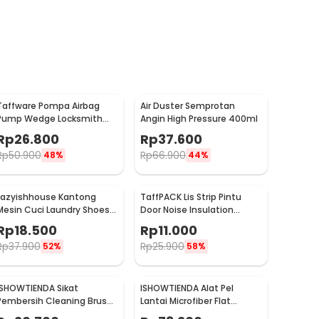
Taffware Pompa Airbag
Air Duster Semprotan
Pump Wedge Locksmith
Angin High Pressure 400ml
Tools Size L
Rp
26.800
Rp
37.600
Rp
50.900
Rp
66.900
48%
44%
Lazyishhouse Kantong
TaffPACK Lis Strip Pintu
Mesin Cuci Laundry Shoes
Door Noise Insulation
Washing Mesh Bag - 62319
Sealing Tape 5Mx3cm - B35
Rp
18.500
Rp
11.000
Rp
37.900
Rp
25.900
52%
58%
ISHOWTIENDA Sikat
ISHOWTIENDA Alat Pel
Pembersih Cleaning Brush
Lantai Microfiber Flat
Dispenser Sabun Air -
Flexible Head with Bucket -