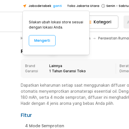
Jabodetabek
ganti
Toko Jakarta Utara
Toko Tangerang
Kategori
A
Silakan ubah lokasi store sesuai
Toko Cikupa
dengan lokasi Anda.
Pick n Go Jakarta Barat
Senin - J
Home Appliance
Perawatan Rumah
Perawatan Rumah
Mengerti
Pick n Go Bekasi
Senin - Jumat (08
Pick n Go Depok
Senin - Jumat (08
Rincian Produk
Toko Jakarta Pusat
Senin - Sabtu
Brand
Lainnya
Berat
Toko Jakarta Barat
Senin - Sabtu
Garansi
1 Tahun Garansi Toko
Dime
Toko Jakarta Utara
Toko Tangerang
Dapatkan keharuman setiap saat menggunakan diffuser o
otomatis menyemprotkan aromaterapi eseential oil. Dengan
Toko Cikupa
180 mAh, serta 4 mode semprotan, diffuser ini menghadi
Pick n Go Jakarta Barat
Senin - J
Hadir dengan 4 jenis aroma yang bebas Anda pilih.
Pick n Go Bekasi
Senin - Jumat (08
Fitur
Pick n Go Depok
Senin - Jumat (08
4 Mode Semprotan