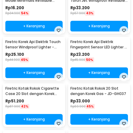
Model Minimalis Refillable
Torch Jet Windproof Refillable
Lighter - ZR006
Lighter - HB851
Rp
16.200
Rp
33.200
Rp
34.900
54%
Rp
57.900
43%
+ Keranjang
+ Keranjang
Firetric Korek Api Elektrik Touch
Firetric Korek Api Elektrik
Sensor Windproof Lighter -
Fingerprint Sensor LED Lighter -
JL706
MG-517
Rp
25.100
Rp
23.200
Rp
44.900
45%
Rp
45.900
50%
+ Keranjang
+ Keranjang
Firetric Kotak Rokok Cigarette
Firetric Kotak Rokok 20 Slot
Case 20 Slot dengan Korek
dengan Korek Gas - JD-GH037
Elektrik - JD-YH073
Rp
51.200
Rp
33.000
Rp
87.900
42%
Rp
59.900
45%
+ Keranjang
+ Keranjang