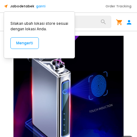
Jabodetabek
ganti
Order Tracking
Alat Kopi
Silakan ubah lokasi store sesuai
dengan lokasi Anda.
Mengerti