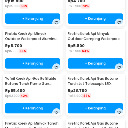
Rp
16.900
Rp
4.700
Rp
35.900
53%
Rp
16.900
73%
+ Keranjang
+ Keranjang
Firetric Korek Api Minyak
Firetric Korek Api Minyak
Outdoor Waterproof Aluminum
Outdoor Camping Waterproof
Gantungan Kunci - ES002
Lighter - 18G
Rp
5.700
Rp
5.800
Rp
15.900
65%
Rp
15.900
64%
+ Keranjang
+ Keranjang
Yofeil Korek Api Gas Refillable
Firetric Korek Api Gas Butane
Butane Torch Flame Gun
Torch Jet Telescopic LED
Lighter - TX-19
Lighter - LE196
Rp
55.400
Rp
28.700
Rp
93.900
42%
Rp
53.900
47%
+ Keranjang
+ Keranjang
Firetric Korek Api Minyak Tanah
Firetric Korek Api Gas Butane