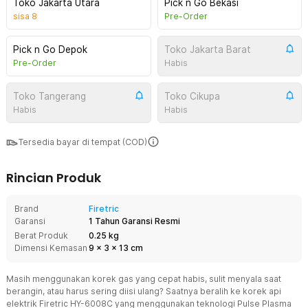
Toko Jakarta Utara
Pick n Go Bekasi
sisa
8
Pre-Order
Pick n Go Depok
Toko Jakarta Barat
Pre-Order
Habis
Toko Tangerang
Toko Cikupa
Habis
Habis
Tersedia bayar di tempat (COD)
Rincian Produk
Brand
Firetric
Garansi
1 Tahun Garansi Resmi
Berat Produk
0.25 kg
Dimensi Kemasan
9
x
3
x
13
cm
Masih menggunakan korek gas yang cepat habis, sulit menyala saat
berangin, atau harus sering diisi ulang? Saatnya beralih ke korek api
elektrik Firetric HY-6008C yang menggunakan teknologi Pulse Plasma