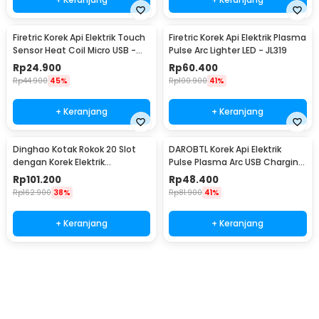
Firetric Korek Api Elektrik Touch
Firetric Korek Api Elektrik Plasma
Sensor Heat Coil Micro USB -
Pulse Arc Lighter LED - JL319
JL711
Rp
24.900
Rp
60.400
Rp
44.900
45%
Rp
100.900
41%
+ Keranjang
+ Keranjang
Dinghao Kotak Rokok 20 Slot
DAROBTL Korek Api Elektrik
dengan Korek Elektrik
Pulse Plasma Arc USB Charging
Pyrotechnic - DH-9010
- M911
Rp
101.200
Rp
48.400
Rp
162.900
38%
Rp
81.900
41%
+ Keranjang
+ Keranjang
Beli Sekarang