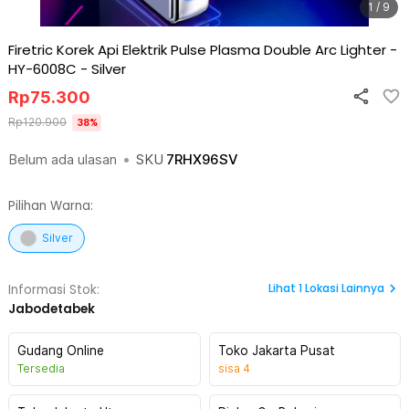
1 / 9
Firetric Korek Api Elektrik Pulse Plasma Double Arc Lighter -
HY-6008C
-
Silver
Rp
75.300
Rp
120.900
38
%
Belum ada ulasan
•
SKU
7RHX96SV
Pilihan Warna:
Silver
Lihat
1
Lokasi Lainnya
Informasi Stok:
Jabodetabek
Gudang Online
Toko Jakarta Pusat
Tersedia
sisa
4