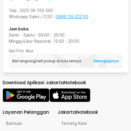
Telp
:
(021) 39 700 200
Whatsapp Sales / COD
:
0896 135 222 00
Jam buka:
Senin - Sabtu
:
09:00
-
20:00
Minggu/Libur Nasional
:
12:00
-
20:00
Idul Fitri
: libur
Selengkapnya
Beli langsung/self pickup di kota lainnya
Download Aplikasi JakartaNotebook
Layanan Pelanggan
JakartaNotebook
Bantuan
Tentang Kami