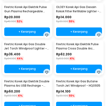
Firetric Korek Api Elektrik Pulse
OLOEY Korek Api Gas Desain
Gun Plasma Rechargeable
Rokok Filter Refillable Lighter -
Lighter - MSDS
XM19
Rp
20.000
Rp
14.000
Rp
40.900
52%
Rp
30.900
55%
+ Keranjang
+ Keranjang
Firetric Korek Api Gas Double
Firetric Korek Api Elektrik Pulse
Jet Torch Windproof Lighter -
Plasma Cross Double Arc
PL-139
Lighter - JL613-FD
Rp
36.400
Rp
62.200
Rp
64.900
44%
Rp
103.900
41%
+ Keranjang
+ Keranjang
Firetric Korek Api Elektrik Double
Firetric Korek Api Gas Butane
Plasma Arc USB Recharge -
Torch Jet Windproof - HQ0935
JL113
Rp
60.200
Rp
14.100
Rp
100.900
41%
Rp
30.900
55%
+ Keranjang
+ Keranjang