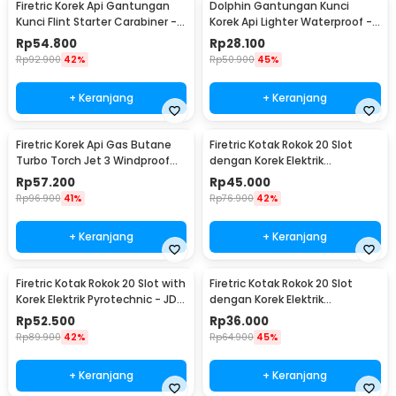
Firetric Korek Api Gantungan
Dolphin Gantungan Kunci
Kunci Flint Starter Carabiner -
Korek Api Lighter Waterproof -
BCK2-666
1989
Rp
54.800
Rp
28.100
Rp
92.900
42%
Rp
50.900
45%
+ Keranjang
+ Keranjang
Firetric Korek Api Gas Butane
Firetric Kotak Rokok 20 Slot
Turbo Torch Jet 3 Windproof
dengan Korek Elektrik
Lighter - PE-979
Pyrotechnic - JD-YH048
Rp
57.200
Rp
45.000
Rp
96.900
41%
Rp
76.900
42%
+ Keranjang
+ Keranjang
Firetric Kotak Rokok 20 Slot with
Firetric Kotak Rokok 20 Slot
Korek Elektrik Pyrotechnic - JD-
dengan Korek Elektrik
YH051
Pyrotechnic - HD-KS-A6
Rp
52.500
Rp
36.000
Rp
89.900
42%
Rp
64.900
45%
+ Keranjang
+ Keranjang