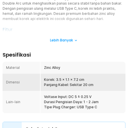
Double Arc untuk menghasilkan panas secara stabil tanpa bahan bakar.
Dengan pengisian ulang melalui USB Type C, korek ini lebih praktis,
hemat, dan ramah lingkungan. Desain premium berbahan zinc alloy
membuat korek api elektrik ini cocok digunakan sehari-hari.
Fitur
Desain Modern dan Elegan
Lebih Banyak
Dibuat dengan material zinc alloy yang memberikan kesan kokoh,
elegan, sekaligus tahan terhadap penggunaan sehari-hari.
Spesifikasi
Permukaan finishing premium membuat tampilannya semakin
modern dan nyaman digenggam. Bentuk yang ringkas juga
memudahkan penyimpanan di saku maupun tas tanpa memakan
Material
Zinc Alloy
banyak ruang.
Ramah Lingkungan dan Ekonomis
Korek: 3.5 x 1.1 x 7.2 cm
Dimensi
Karena menggunakan listrik sebagai sumber energi, korek ini tidak
Panjang Kabel: Sekitar 20 cm
menghasilkan limbah tabung gas sekali pakai. Penggunaan ulang
melalui baterai isi ulang membantu mengurangi biaya operasional
Voltase Input: DC 5 ± 0.25 V
dalam jangka panjang. Solusi ini juga lebih praktis bagi pengguna
Lain-lain
Durasi Pengisian Daya: 1 - 2 Jam
aktif yang membutuhkan korek setiap hari.
Tipe Plug Charger: USB Type C
Isi Ulang dengan Kabel USB Type C
Tidak perlu lagi membeli gas isi ulang atau mengganti batu api
secara berkala. Cukup hubungkan kabel USB Type C ke adaptor