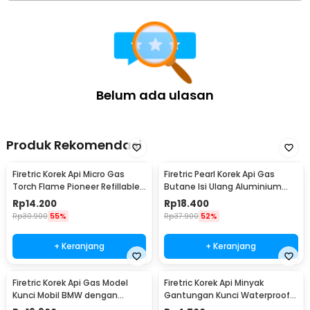
Belum ada ulasan
Produk Rekomendasi
Firetric Korek Api Micro Gas
Firetric Pearl Korek Api Gas
Torch Flame Pioneer Refillable
Butane Isi Ulang Aluminium
Windproof - 7MK2AF
Elegant - DOL077
Rp
14.200
Rp
18.400
Rp
30.900
55%
Rp
37.900
52%
+ Keranjang
+ Keranjang
Firetric Korek Api Gas Model
Firetric Korek Api Minyak
Kunci Mobil BMW dengan
Gantungan Kunci Waterproof
Lampu LED Senter
Survival Aluminum - A1243