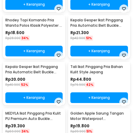
+ Keranjang
+ Keranjang
Rhodey Topi Komando Pria
Kepala Gesper Ikat Pinggang
Wanita Polos Klasik Polyester -
Pria Automatic Belt Buckle
F314
Metal Model 2 - 620
Rp
18.600
Rp
21.300
Rp
28.000
34%
Rp
42.900
51%
+ Keranjang
+ Keranjang
Kepala Gesper Ikat Pinggang
Tali Ikat Pinggang Pria Bahan
Pria Automatic Belt Buckle
Kulit Style Jepang
Metal Model 4 - 620
Rp
20.000
Rp
44.800
Rp
40.900
52%
Rp
76.900
42%
+ Keranjang
+ Keranjang
MEDYLA Ikat Pinggang Pria Kulit
Golden Apple Sarung Tangan
PU Premium Auto Buckle
Motor Waterproof
Gesper Metal Model 2 -
Touchscreen Kulit Sintetis Pria
Rp
39.300
Rp
19.800
AA7900
- 9070
Rp
59.000
34%
Rp
39.900
51%