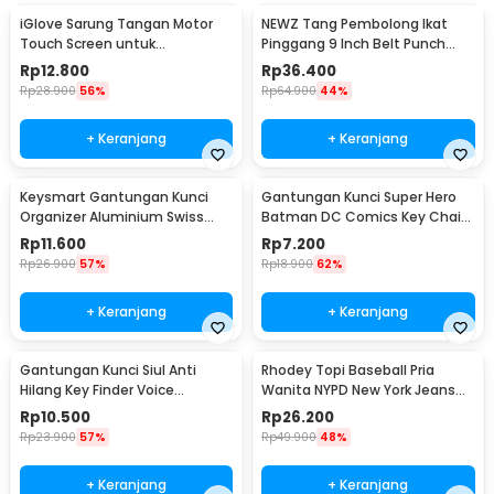
iGlove Sarung Tangan Motor
NEWZ Tang Pembolong Ikat
Touch Screen untuk
Pinggang 9 Inch Belt Punch
Smartphone dan Tablet - XT08
Plier - CA-40
Rp
12.800
Rp
36.400
Rp
28.900
56%
Rp
64.900
44%
+ Keranjang
+ Keranjang
Keysmart Gantungan Kunci
Gantungan Kunci Super Hero
Organizer Aluminium Swiss
Batman DC Comics Key Chain
Army Style Size L
Stainless Steel - GB6675
Rp
11.600
Rp
7.200
Rp
26.900
57%
Rp
18.900
62%
+ Keranjang
+ Keranjang
Gantungan Kunci Siul Anti
Rhodey Topi Baseball Pria
Hilang Key Finder Voice
Wanita NYPD New York Jeans
Induction LED - YY-315
Polyester Cap - S8R
Rp
10.500
Rp
26.200
Rp
23.900
57%
Rp
49.900
48%
+ Keranjang
+ Keranjang