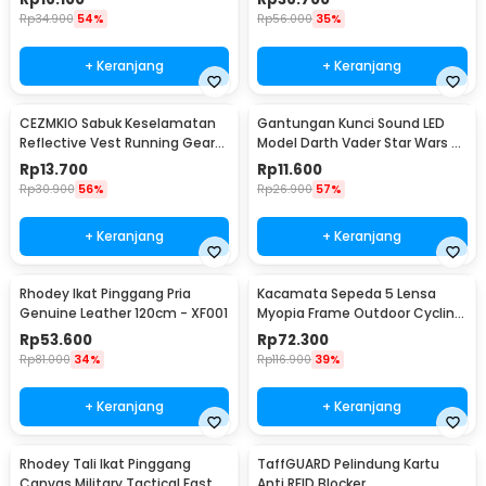
Rp
34.900
54%
Rp
56.000
35%
+ Keranjang
+ Keranjang
CEZMKIO Sabuk Keselamatan
Gantungan Kunci Sound LED
Reflective Vest Running Gear
Model Darth Vader Star Wars -
High Visibility - B08
BS-050
Rp
13.700
Rp
11.600
Rp
30.900
56%
Rp
26.900
57%
+ Keranjang
+ Keranjang
Rhodey Ikat Pinggang Pria
Kacamata Sepeda 5 Lensa
Genuine Leather 120cm - XF001
Myopia Frame Outdoor Cycling
Sunglasses - 0089
Rp
53.600
Rp
72.300
Rp
81.000
34%
Rp
116.900
39%
+ Keranjang
+ Keranjang
Rhodey Tali Ikat Pinggang
TaffGUARD Pelindung Kartu
Canvas Military Tactical Fast
Anti RFID Blocker