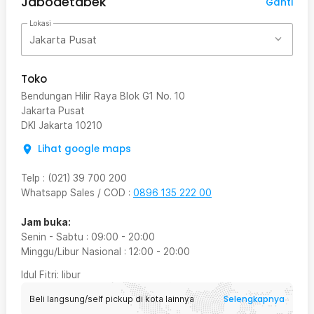
Jabodetabek
Ganti
Lokasi
Jakarta Pusat
Toko
Bendungan Hilir Raya Blok G1 No. 10
Jakarta Pusat
DKI Jakarta
10210
Lihat google maps
Telp
:
(021) 39 700 200
Whatsapp Sales / COD
:
0896 135 222 00
Jam buka:
Senin - Sabtu
:
09:00
-
20:00
Minggu/Libur Nasional
:
12:00
-
20:00
Idul Fitri
: libur
Selengkapnya
Beli langsung/self pickup di kota lainnya