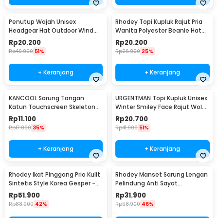
Penutup Wajah Unisex
Rhodey Topi Kupluk Rajut Pria
Headgear Hat Outdoor Wind
Wanita Polyester Beanie Hat
Mask Balaclava - P01
Winter - EC002
Rp
20.200
Rp
20.200
Rp
40.900
51%
Rp
26.900
25%
+ Keranjang
+ Keranjang
KANCOOL Sarung Tangan
URGENTMAN Topi Kupluk Unisex
Katun Touchscreen Skeleton
Winter Smiley Face Rajut Wol
All Size Unisex - YN1168
Beanie Hat - NM-DS01
Rp
11.100
Rp
20.700
Rp
17.000
35%
Rp
41.900
51%
+ Keranjang
+ Keranjang
Rhodey Ikat Pinggang Pria Kulit
Rhodey Manset Sarung Lengan
Sintetis Style Korea Gesper -
Pelindung Anti Sayat
B1033
Polyethylene Fiber - SYLC-
Rp
51.900
Rp
31.900
HB001
Rp
88.900
42%
Rp
58.900
46%