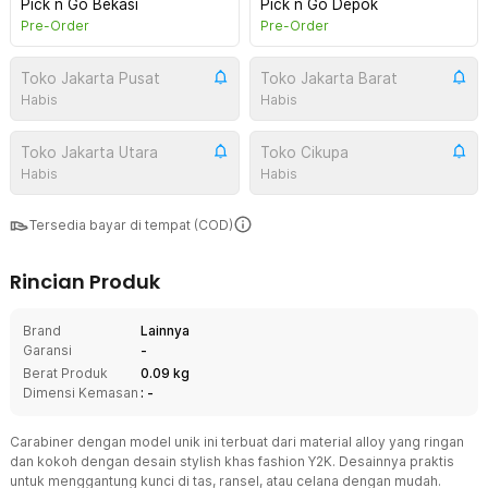
Pick n Go Bekasi
Pick n Go Depok
Pre-Order
Pre-Order
Toko Jakarta Pusat
Toko Jakarta Barat
Habis
Habis
Toko Jakarta Utara
Toko Cikupa
Habis
Habis
Tersedia bayar di tempat (COD)
Rincian Produk
Brand
Lainnya
Garansi
-
Berat Produk
0.09 kg
Dimensi Kemasan
: -
Carabiner dengan model unik ini terbuat dari material alloy yang ringan
dan kokoh dengan desain stylish khas fashion Y2K. Desainnya praktis
untuk menggantung kunci di tas, ransel, atau celana dengan mudah.