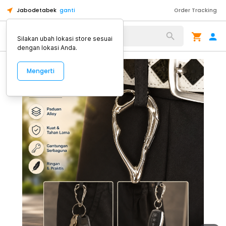
Jabodetabek
ganti
Order Tracking
Alat Kopi
Silakan ubah lokasi store sesuai
dengan lokasi Anda.
Mengerti