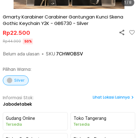
1 / 8
Gmarty Karabiner Carabiner Gantungan Kunci Skena
Gothic Keychain Y2K - GB6730
-
Silver
Rp
22.500
Rp
44.900
50
%
Belum ada ulasan
•
SKU
7CHWOBSV
Pilihan Warna:
Silver
Lihat
Lokasi Lainnya
Informasi Stok:
Jabodetabek
Gudang Online
Toko Tangerang
Tersedia
Tersedia