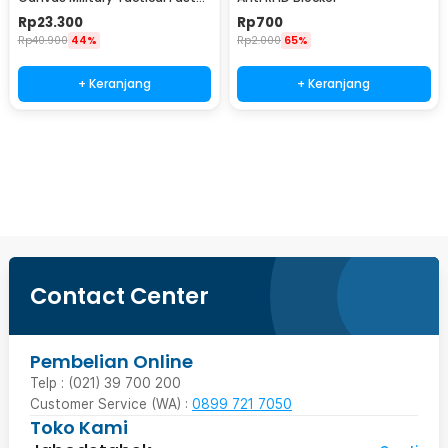
Unlock 120cm - MU055
Rp
23.300
Rp
700
Rp
40.900
44%
Rp
2.000
65%
+ Keranjang
+ Keranjang
Beli Sekarang
Contact Center
Pembelian Online
Telp : (021) 39 700 200
Customer Service (WA) :
0899 721 7050
Toko Kami