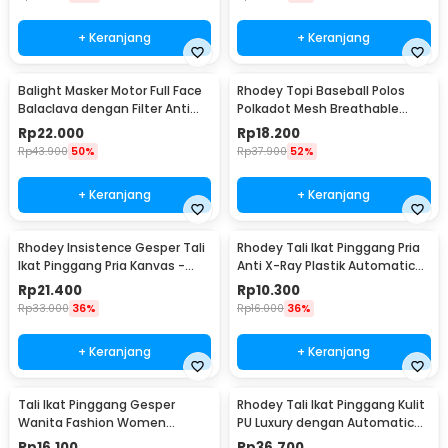
+ Keranjang
+ Keranjang
Balight Masker Motor Full Face
Rhodey Topi Baseball Polos
Balaclava dengan Filter Anti
Polkadot Mesh Breathable
Debu - CISE
Katun Poliester - MZ237
Rp
22.000
Rp
18.200
Rp
43.900
50%
Rp
37.900
52%
+ Keranjang
+ Keranjang
Rhodey Insistence Gesper Tali
Rhodey Tali Ikat Pinggang Pria
Ikat Pinggang Pria Kanvas -
Anti X-Ray Plastik Automatic
2008
Buckle - 899
Rp
21.400
Rp
10.300
Rp
33.000
36%
Rp
16.000
36%
+ Keranjang
+ Keranjang
Tali Ikat Pinggang Gesper
Rhodey Tali Ikat Pinggang Kulit
Wanita Fashion Women
PU Luxury dengan Automatic
Leather Belt 110cm - LCL-HF38
Buckle - GSPR
Rp
16.100
Rp
36.700