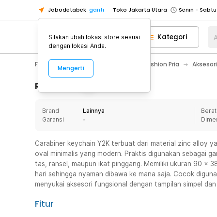
Jabodetabek
ganti
Toko Jakarta Utara
Toko Tangerang
Kategori
A
Silakan ubah lokasi store sesuai
Toko Cikupa
dengan lokasi Anda.
Pick n Go Jakarta Barat
Senin - J
Fashion, Make Up & Beauty Care
Fashion Pria
Aksesori
Mengerti
Pick n Go Bekasi
Senin - Jumat (08
Pick n Go Depok
Senin - Jumat (08
Rincian Produk
Toko Jakarta Pusat
Senin - Sabtu
Brand
Lainnya
Berat
Toko Jakarta Barat
Senin - Sabtu
Garansi
-
Dime
Toko Jakarta Utara
Toko Tangerang
Carabiner keychain Y2K terbuat dari material zinc alloy
oval minimalis yang modern. Praktis digunakan sebagai ga
Toko Cikupa
tas, ransel, maupun ikat pinggang. Memiliki ukuran 90 x
Pick n Go Jakarta Barat
Senin - J
hari sehingga nyaman dibawa ke mana saja. Cocok diguna
menyukai aksesori fungsional dengan tampilan simpel dan 
Pick n Go Bekasi
Senin - Jumat (08
Pick n Go Depok
Senin - Jumat (08
Fitur