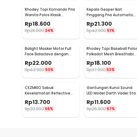
Rhodey Topi Komando Pria
Kepala Gesper Ikat
Wanita Polos Klasik
Pinggang Pria Automatic
Polyester - F314
Belt Buckle Metal Model 2 
Rp
18.600
Rp
21.300
620
Rp
28.000
Rp
42.900
34%
51%
Balight Masker Motor Full
Rhodey Topi Baseball Polo
Face Balaclava dengan
Polkadot Mesh Breathable
Filter Anti Debu - CISE
Katun Poliester - MZ237
Rp
22.000
Rp
18.100
Rp
43.900
Rp
37.900
50%
53%
CEZMKIO Sabuk
Gantungan Kunci Sound
Keselamatan Reflective
LED Model Darth Vader Star
Vest Running Gear High
Wars - BS-050
Rp
13.700
Rp
11.600
Visibility - B08
Rp
30.900
Rp
26.900
56%
57%