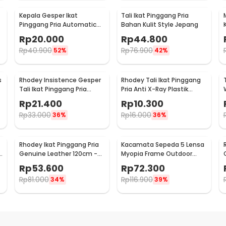
Kepala Gesper Ikat
Tali Ikat Pinggang Pria
Pinggang Pria Automatic
Bahan Kulit Style Jepang
-
Belt Buckle Metal Model 4 -
Rp
20.000
Rp
44.800
620
Rp
40.900
Rp
76.900
52%
42%
s
Rhodey Insistence Gesper
Rhodey Tali Ikat Pinggang
Tali Ikat Pinggang Pria
Pria Anti X-Ray Plastik
Kanvas - 2008
Automatic Buckle - 899
Rp
21.400
Rp
10.300
Rp
33.000
Rp
16.000
36%
36%
Rhodey Ikat Pinggang Pria
Kacamata Sepeda 5 Lensa
Genuine Leather 120cm -
Myopia Frame Outdoor
XF001
Cycling Sunglasses - 0089
Rp
53.600
Rp
72.300
Rp
81.000
Rp
116.900
34%
39%