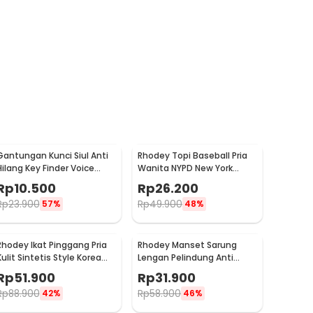
Gantungan Kunci Siul Anti
Rhodey Topi Baseball Pria
Hilang Key Finder Voice
Wanita NYPD New York
Induction LED - YY-315
Jeans Polyester Cap - S8R
Rp
10.500
Rp
26.200
Rp
23.900
Rp
49.900
57%
48%
Rhodey Ikat Pinggang Pria
Rhodey Manset Sarung
Kulit Sintetis Style Korea
Lengan Pelindung Anti
Gesper - B1033
Sayat Polyethylene Fiber -
Rp
51.900
Rp
31.900
SYLC-HB001
Rp
88.900
Rp
58.900
42%
46%