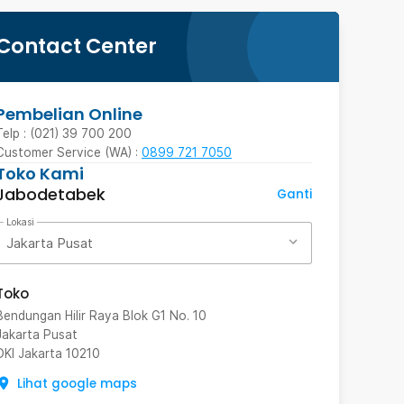
Contact Center
Pembelian Online
Telp : (021) 39 700 200
Customer Service (WA) :
0899 721 7050
Toko Kami
Jabodetabek
Ganti
Lokasi
Jakarta Pusat
Toko
Bendungan Hilir Raya Blok G1 No. 10
Jakarta Pusat
DKI Jakarta
10210
Lihat google maps