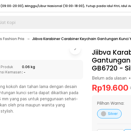
lat Kopi
umat (07:00 - 20:00), Sabtu - Minggu (08:00 - 20:00), Tutup pada Idul Fitri
Sele
s Fashion Pria
Jiibva Karabiner Carabiner Keychain Gantungan Kunci 
:00 - 20:00), Sabtu - Minggu/ Libur Nasional (08:00 - 17:00)
Selengkapnya
:00 - 20:00), Sabtu - Minggu/ Libur Nasional (08:00 - 17:00)
Jiibva Kara
Selengkapnya
Gantungan 
 (09:00-20:00), Minggu/Libur Nasional (12:00-20:00), Tutup pada Idul Fitri
Sele
GB6720
-
Si
 Produk
0.06 kg
 (09:00-20:00), Minggu/Libur Nasional (12:00-20:00), Tutup pada Idul Fitri
Sele
nsi Kemasan
: -
Belum ada ulasan
•
Rp
19.600
 yang kokoh dan tahan lama dengan desain
ntungan kunci serta dapat dikaitkan pada
 38 mm yang pas untuk penggunaan sehari-
umat (07:00 - 20:00), Sabtu - Minggu (08:00 - 20:00), Tutup pada Idul Fitri
Sele
Pilihan Warna:
kan oleh pria maupun wanita yang
stylish.
:00 - 20:00), Sabtu - Minggu/ Libur Nasional (08:00 - 17:00)
Selengkapnya
Silver
:00 - 20:00), Sabtu - Minggu/ Libur Nasional (08:00 - 17:00)
Selengkapnya