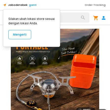
Jabodetabek
ganti
Order Tracking
Alat Kopi
Silakan ubah lokasi store sesuai
dengan lokasi Anda.
Mengerti