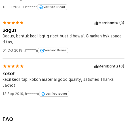
13 Jul 2020
,
H*****r
Verified Buyer
Membantu (
3
)
Bagus
Bagus, bentuk kecil bgt g ribet buat d bawa". G makan byk space
d tas,
01 Oct 2019
,
J*****n
Verified Buyer
Membantu (
0
)
kokoh
kecil kecil tapi kokoh material good quality, satisfied Thanks
Jaknot
13 Sep 2019
,
h*****o
Verified Buyer
FAQ