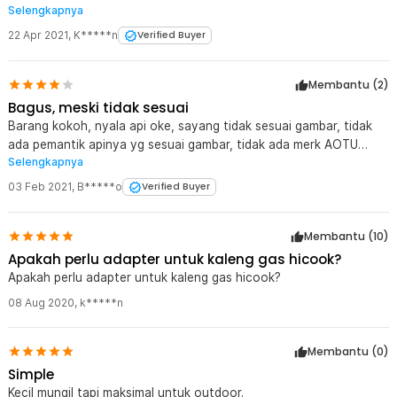
Selengkapnya
kompor seperti gambar.
22 Apr 2021
,
K*****n
Verified Buyer
Membantu (
2
)
Bagus, meski tidak sesuai
Barang kokoh, nyala api oke, sayang tidak sesuai gambar, tidak
ada pemantik apinya yg sesuai gambar, tidak ada merk AOTU
Selengkapnya
pada kepala kompor seperti gambar, salah satu kaki sulit berdiri
karena terhalang oleh slang gas
03 Feb 2021
,
B*****o
Verified Buyer
Membantu (
10
)
Apakah perlu adapter untuk kaleng gas hicook?
Apakah perlu adapter untuk kaleng gas hicook?
08 Aug 2020
,
k*****n
Membantu (
0
)
Simple
Kecil mungil tapi maksimal untuk outdoor.