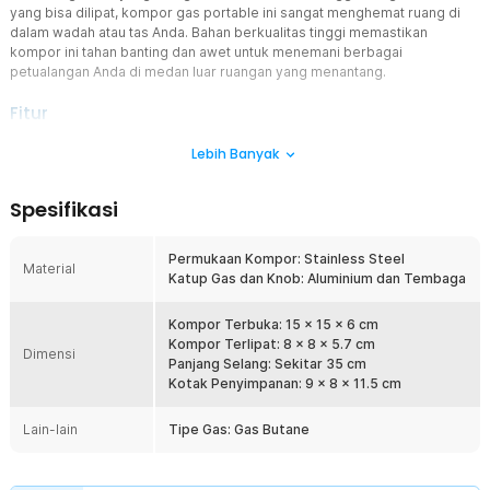
yang bisa dilipat, kompor gas portable ini sangat menghemat ruang di
dalam wadah atau tas Anda. Bahan berkualitas tinggi memastikan
kompor ini tahan banting dan awet untuk menemani berbagai
petualangan Anda di medan luar ruangan yang menantang.
Fitur
Desain Lipat yang Sangat Ringkas
Lebih Banyak
Fokus utama kami adalah efisiensi. Kompor gas portable ini dapat
dilipat menjadi ukuran kecil, memudahkan Anda menyimpannya ke
Spesifikasi
dalam tas tanpa menyita ruang berharga. Bobotnya yang ringan
menjadikannya pilihan sempurna bagi pendaki ultralight yang ingin
menjaga beban tas seminimal mungkin.
Permukaan Kompor: Stainless Steel
Material
Katup Gas dan Knob: Aluminium dan Tembaga
Soket Ulir Standar
Kompor gas portable ini menggunakan tipe soket ulir yang
kompatibel dengan berbagai jenis tabung gas butana/propana ulir
Kompor Terbuka: 15 x 15 x 6 cm
di pasaran. Dilengkapi dengan kenop pengatur api besar-kecil
Kompor Terlipat: 8 x 8 x 5.7 cm
Dimensi
pada bagian konektor, memberikan Anda kontrol penuh saat
Panjang Selang: Sekitar 35 cm
memasak berbagai jenis hidangan, dari sekadar merebus air
Kotak Penyimpanan: 9 x 8 x 11.5 cm
hingga menumis masakan.
Lain-lain
Tipe Gas: Gas Butane
Bracket Kuat dan Stabil
Meskipun kompak, kompor ini dilengkapi dengan bracket
penyangga yang sangat kuat dan stabil. Anda tidak perlu khawatir