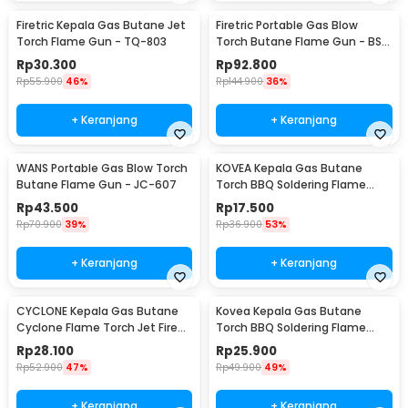
Firetric Kepala Gas Butane Jet
Firetric Portable Gas Blow
Torch Flame Gun - TQ-803
Torch Butane Flame Gun - BS-
401
Rp
30.300
Rp
92.800
Rp
55.900
46%
Rp
144.900
36%
+ Keranjang
+ Keranjang
WANS Portable Gas Blow Torch
KOVEA Kepala Gas Butane
Butane Flame Gun - JC-607
Torch BBQ Soldering Flame
Gun - KT2008
Rp
43.500
Rp
17.500
Rp
70.900
39%
Rp
36.900
53%
+ Keranjang
+ Keranjang
CYCLONE Kepala Gas Butane
Kovea Kepala Gas Butane
Cyclone Flame Torch Jet Fire
Torch BBQ Soldering Flame
Gun - 930
Gun Torch Jet - KT-2408
Rp
28.100
Rp
25.900
Rp
52.900
47%
Rp
49.900
49%
+ Keranjang
+ Keranjang