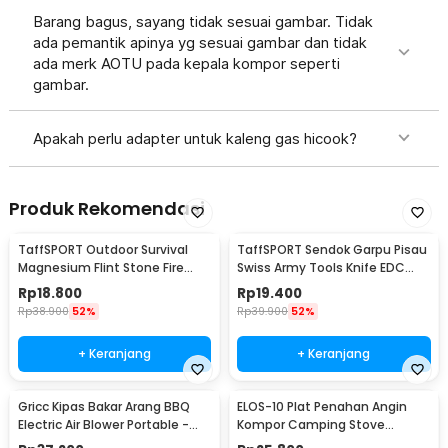
Barang bagus, sayang tidak sesuai gambar. Tidak
ada pemantik apinya yg sesuai gambar dan tidak
ada merk AOTU pada kepala kompor seperti
gambar.
Apakah perlu adapter untuk kaleng gas hicook?
Produk Rekomendasi
TaffSPORT Outdoor Survival
TaffSPORT Sendok Garpu Pisau
Magnesium Flint Stone Fire
Swiss Army Tools Knife EDC
Starter Whistle - JD1422
6in1 - A007
Rp
18.800
Rp
19.400
Rp
38.900
52%
Rp
39.900
52%
+ Keranjang
+ Keranjang
Gricc Kipas Bakar Arang BBQ
ELOS-10 Plat Penahan Angin
Electric Air Blower Portable -
Kompor Camping Stove
OK392
Windshield Aluminium - E002