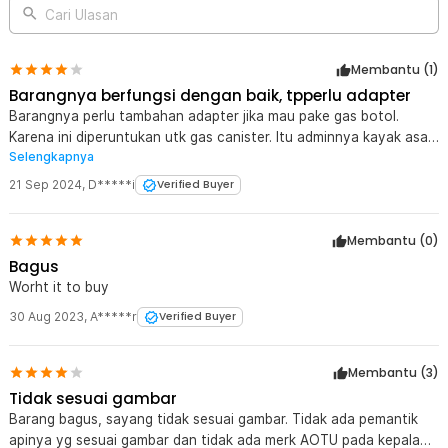
Cari Ulasan
Membantu (
1
)
Barangnya berfungsi dengan baik, tpperlu adapter
Barangnya perlu tambahan adapter jika mau pake gas botol.
Karena ini diperuntukan utk gas canister. Itu adminnya kayak asal
Selengkapnya
jawab di FAQ.
21 Sep 2024
,
D*****i
Verified Buyer
Membantu (
0
)
Bagus
Worht it to buy
30 Aug 2023
,
A*****r
Verified Buyer
Membantu (
3
)
Tidak sesuai gambar
Barang bagus, sayang tidak sesuai gambar. Tidak ada pemantik
apinya yg sesuai gambar dan tidak ada merk AOTU pada kepala