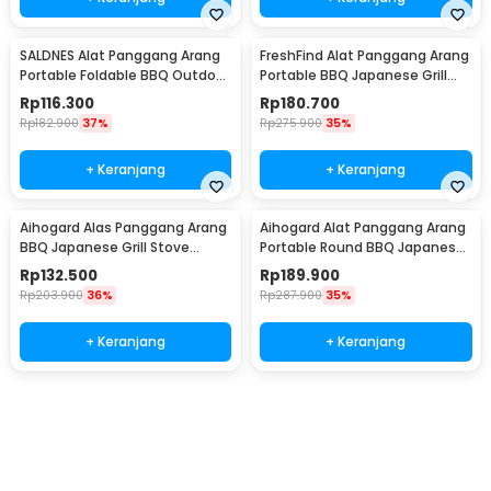
SALDNES Alat Panggang Arang
FreshFind Alat Panggang Arang
Portable Foldable BBQ Outdoor
Portable BBQ Japanese Grill
Grill Stove - TL-353
Stove - H01
Rp
116.300
Rp
180.700
Rp
182.900
37%
Rp
275.900
35%
+ Keranjang
+ Keranjang
Aihogard Alas Panggang Arang
Aihogard Alat Panggang Arang
BBQ Japanese Grill Stove
Portable Round BBQ Japanese
24x14.5cm - H02
Grill Stove - H02
Rp
132.500
Rp
189.900
Rp
203.900
36%
Rp
287.900
35%
+ Keranjang
+ Keranjang
Beli Sekarang