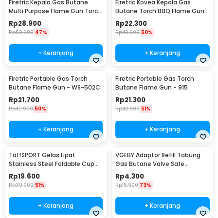
Firetric Kepala Gas Butane
Firetric Kovea Kepala Gas
Multi Purpose Flame Gun Torch
Butane Torch BBQ Flame Gun -
- WS-504C
KT-2104
Rp
28.900
Rp
22.300
Rp
53.900
47%
Rp
43.900
50%
+ Keranjang
+ Keranjang
Firetric Portable Gas Torch
Firetric Portable Gas Torch
Butane Flame Gun - WS-502C
Butane Flame Gun - 915
Rp
21.700
Rp
21.300
Rp
42.900
50%
Rp
42.900
51%
+ Keranjang
+ Keranjang
TaffSPORT Gelas Lipat
VGEBY Adaptor Refill Tabung
Stainless Steel Foldable Cup
Gas Butane Valve Safe
Carabiner 240ml - F180
Switching - TL-SA001
Rp
19.600
Rp
4.300
Rp
39.900
51%
Rp
15.900
73%
+ Keranjang
+ Keranjang