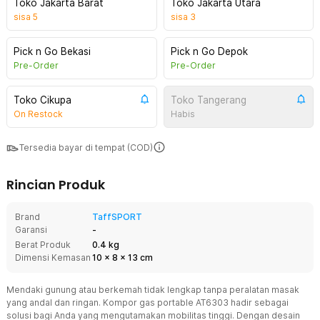
Toko Jakarta Barat
Toko Jakarta Utara
sisa
5
sisa
3
Pick n Go Bekasi
Pick n Go Depok
Pre-Order
Pre-Order
Toko Cikupa
Toko Tangerang
On Restock
Habis
Tersedia bayar di tempat (COD)
Rincian Produk
Brand
TaffSPORT
Garansi
-
Berat Produk
0.4 kg
Dimensi Kemasan
10
x
8
x
13
cm
Mendaki gunung atau berkemah tidak lengkap tanpa peralatan masak
yang andal dan ringan. Kompor gas portable AT6303 hadir sebagai
solusi bagi Anda yang mengutamakan mobilitas tinggi. Dengan desain