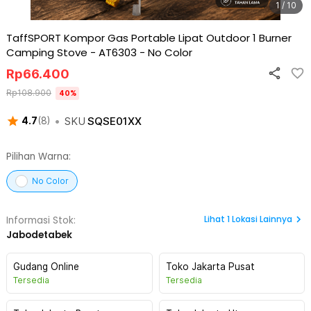
1 / 10
TaffSPORT Kompor Gas Portable Lipat Outdoor 1 Burner
Camping Stove - AT6303
-
No Color
Rp
66.400
Rp
108.900
40
%
•
SKU
SQSE01XX
4.7
(
8
)
Pilihan Warna:
No Color
Lihat
1
Lokasi Lainnya
Informasi Stok:
Jabodetabek
Gudang Online
Toko Jakarta Pusat
Tersedia
Tersedia