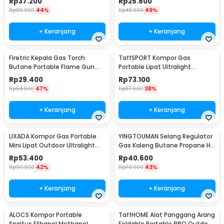
Rp
37.200
Rp
25.800
Rp
65.900
44%
Rp
49.900
49%
+ Keranjang
+ Keranjang
Firetric Kepala Gas Torch
TaffSPORT Kompor Gas
Butane Portable Flame Gun
Portable Lipat Ultralight
Adjustable - 807
Camping Stove Outdoor -
Rp
29.400
Rp
73.100
WSS-201
Rp
54.900
47%
Rp
117.900
38%
+ Keranjang
+ Keranjang
LIXADA Kompor Gas Portable
YINGTOUMAN Selang Regulator
Mini Lipat Outdoor Ultralight
Gas Kaleng Butane Propane Hi
Camping Stove - SL-0102
Cook Outdoor - YTM-77
Rp
53.400
Rp
40.600
Rp
90.900
42%
Rp
70.900
43%
+ Keranjang
+ Keranjang
ALOCS Kompor Portable
TaffHOME Alat Panggang Arang
Spiritus Ethanol Methanol
Foldable Portable BBQ Outdoor