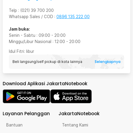
Telp
:
(021) 39 700 200
Whatsapp Sales / COD
:
0896 135 222 00
Jam buka:
Senin - Sabtu
:
09:00
-
20:00
Minggu/Libur Nasional
:
12:00
-
20:00
Idul Fitri
: libur
Selengkapnya
Beli langsung/self pickup di kota lainnya
Download Aplikasi JakartaNotebook
Layanan Pelanggan
JakartaNotebook
Bantuan
Tentang Kami