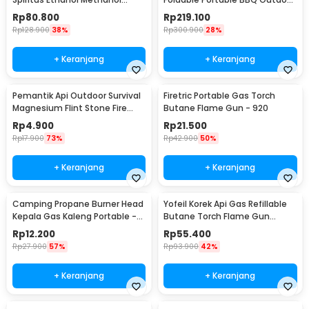
Compact Camping Stove -
Grill Stove - HWSK77
Rp
80.800
Rp
219.100
ALK01
Rp
128.900
38%
Rp
300.900
28%
+ Keranjang
+ Keranjang
Pemantik Api Outdoor Survival
Firetric Portable Gas Torch
Magnesium Flint Stone Fire
Butane Flame Gun - 920
Starter - PRO
Rp
4.900
Rp
21.500
Rp
17.900
73%
Rp
42.900
50%
+ Keranjang
+ Keranjang
Camping Propane Burner Head
Yofeil Korek Api Gas Refillable
Kepala Gas Kaleng Portable -
Butane Torch Flame Gun
GH3040
Lighter - TX-19
Rp
12.200
Rp
55.400
Rp
27.900
57%
Rp
93.900
42%
+ Keranjang
+ Keranjang