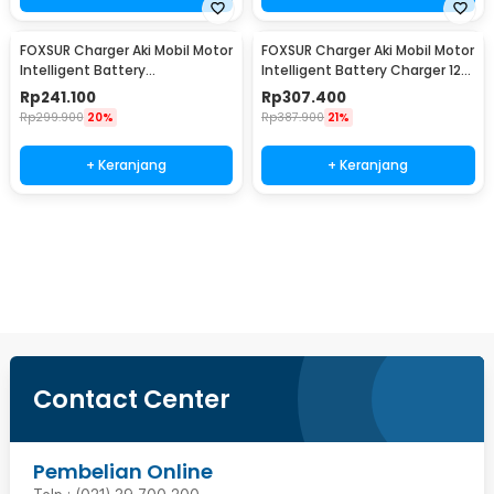
FOXSUR Charger Aki Mobil Motor
FOXSUR Charger Aki Mobil Motor
Intelligent Battery
Intelligent Battery Charger 12-
Charger12/24V 10A -
24V 12A - FBC122412D
Rp
241.100
Rp
307.400
FBC122410D
Rp
299.900
20%
Rp
387.900
21%
+ Keranjang
+ Keranjang
Beli Sekarang
Contact Center
Pembelian Online