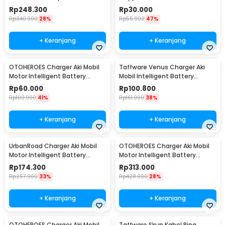
10000mAh 300A - K21
Under 2000cc 2.8M - D800
Rp
248.300
Rp
30.000
Rp
340.900
28%
Rp
55.900
47%
+ Keranjang
+ Keranjang
OTOHEROES Charger Aki Mobil
Taffware Venus Charger Aki
Motor Intelligent Battery
Mobil Intelligent Battery
Charger 12V 2A - C1202-6
Charger 12V 6A - UD20
Rp
60.000
Rp
100.800
Rp
100.900
41%
Rp
161.900
38%
+ Keranjang
+ Keranjang
UrbanRoad Charger Aki Mobil
OTOHEROES Charger Aki Mobil
Motor Intelligent Battery
Motor Intelligent Battery
Charger 6V/12V - MF1
Charger 12V/24V - AJ-618D
Rp
174.300
Rp
313.000
Rp
257.900
33%
Rp
428.900
28%
+ Keranjang
+ Keranjang
OTOHEROES Charger Aki Mobil
Taffware Skun Kabel Ring