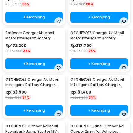
Rp
109.900
39%
Rp
121.900
38%
+ Keranjang
+ Keranjang
Taffware Charger Aki Mobil
OTOHEROES Charger Aki Mobil
Motor Intelligent Battery
Motor Intelligent Battery
Charger 12V 20A - KC-20A
Charger 12V/24V - LD-002S
Rp
172.200
Rp
217.700
Rp
254.900
33%
Rp
298.900
28%
+ Keranjang
+ Keranjang
OTOHEROES Charger Aki Mobil
OTOHEROES Charger Aki Mobil
Intelligent Battery Charger
Intelligent Battery Charger
12V/24V 10A - MF-2
12V/24V 10A - MF-2B
Rp
153.900
Rp
191.400
Rp
231.900
34%
Rp
288.900
34%
+ Keranjang
+ Keranjang
OTOHEROES Jumper Aki Mobil
OTOHEROES Kabel Jumper Aki
Powerbank Jump Starter 12V
Copper 2mm for Vehicles