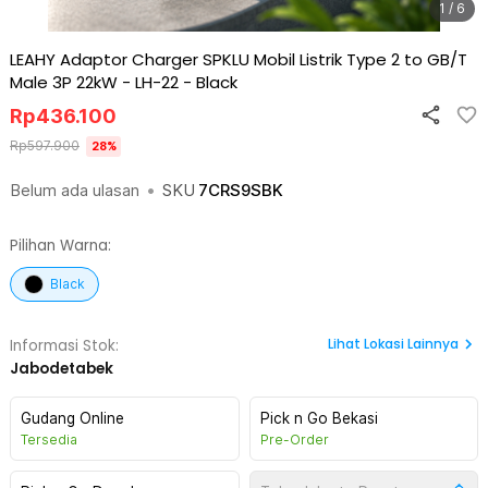
1 / 6
LEAHY Adaptor Charger SPKLU Mobil Listrik Type 2 to GB/T
Male 3P 22kW - LH-22
-
Black
Rp
436.100
Rp
597.900
28
%
Belum ada ulasan
•
SKU
7CRS9SBK
Pilihan Warna:
Black
Lihat
Lokasi Lainnya
Informasi Stok:
Jabodetabek
Gudang Online
Pick n Go Bekasi
Tersedia
Pre-Order