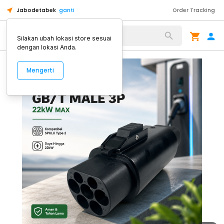
Jabodetabek
ganti
Order Tracking
Alat Kopi
Silakan ubah lokasi store sesuai
dengan lokasi Anda.
Mengerti