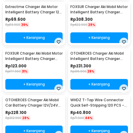
Extractme Charger Aki Motor
FOXSUR Charger Aki Mobil Motor
Intelligent Battery Charger 12V
Intelligent Battery Charger
2A - H-2
12V/24V 12A - FBC122412D
Rp
69.600
Rp
308.300
Rp
113.900
39%
Rp
422.900
28%
+ Keranjang
+ Keranjang
FOXSUR Charger Aki Mobil Motor
OTOHEROES Charger Aki Mobil
Intelligent Battery Charger
Intelligent Battery Charger
6V/12V 2A - FBC061202D
12V/24V 15A - BT-168
Rp
123.000
Rp
231.300
Rp
177.900
31%
Rp
316.900
28%
+ Keranjang
+ Keranjang
OTOHEROES Charger Aki Mobil
WHDZ T-Tap Wire Connector
Car Battery Charger 12V/24V
Quick Self-Stripping 120 PCS -
15A - BLM-CDQ-168
SC7
Rp
228.100
Rp
40.800
Rp
312.900
28%
Rp
71.900
44%
+ Keranjang
+ Keranjang