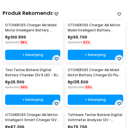
Produk Rekomendasi
OTOHEROES Charger Aki Mobil
OTOHEROES Charger Aki Motor
Motor Intelligent Battery
Mobil Intelligent Battery
Charger 12V 6A - FBC1206D
Charger 12V 2A - UD11
Rp
100.900
Rp
55.700
Rp
161.900
38%
Rp
94.900
42%
+ Keranjang
+ Keranjang
Tirol Tester Baterai Digital
OTOHEROES Charger Aki Mobil
Battery Checker 12V 6 LED - BJ-
Motor Battery Charger EU Plug
803
12/24V 10A - UD21
Rp
26.900
Rp
138.600
Rp
50.900
48%
Rp
205.900
33%
+ Keranjang
+ Keranjang
OTOHEROES Charger Aki Motor
Taffware Tester Baterai Digital
Intelligent Smart Charger 12V
Voltmeter Analyzer 12V -
2A EU Plug - UD12
CNBJ-805
Rp
67.200
Rp
75.700