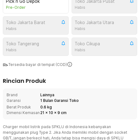
Pick n Go Depok
Toko Jakarta Pusat
Pre-Order
Habis
Toko Jakarta Barat
Toko Jakarta Utara
Habis
Habis
Toko Tangerang
Toko Cikupa
Habis
Habis
Tersedia bayar di tempat (COD)
Rincian Produk
Brand
Lainnya
Garansi
1 Bulan Garansi Toko
Berat Produk
0.6 kg
Dimensi Kemasan
21
x
10
x
9
cm
Charger mobil listrik pada SPKLU di Indonesia kebanyakan
menggunakan plug Type 2. Jika Anda memiliki mobil dengan socket
GB/T, jangan berkecil hati, Anda tetap bisa mengisi daya di SPKLU