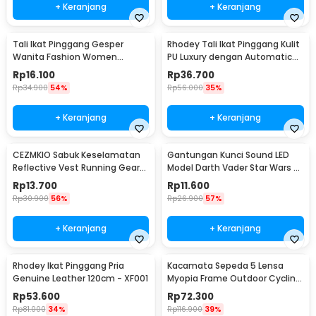
+ Keranjang
+ Keranjang
Tali Ikat Pinggang Gesper
Rhodey Tali Ikat Pinggang Kulit
Wanita Fashion Women
PU Luxury dengan Automatic
Leather Belt 110cm - LCL-HF38
Buckle - GSPR
Rp
16.100
Rp
36.700
Rp
34.900
54%
Rp
56.000
35%
+ Keranjang
+ Keranjang
CEZMKIO Sabuk Keselamatan
Gantungan Kunci Sound LED
Reflective Vest Running Gear
Model Darth Vader Star Wars -
High Visibility - B08
BS-050
Rp
13.700
Rp
11.600
Rp
30.900
56%
Rp
26.900
57%
+ Keranjang
+ Keranjang
Rhodey Ikat Pinggang Pria
Kacamata Sepeda 5 Lensa
Genuine Leather 120cm - XF001
Myopia Frame Outdoor Cycling
Sunglasses - 0089
Rp
53.600
Rp
72.300
Rp
81.000
34%
Rp
116.900
39%