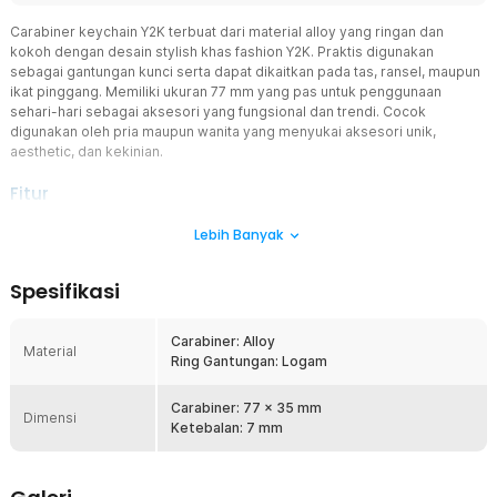
Carabiner keychain Y2K terbuat dari material alloy yang ringan dan
kokoh dengan desain stylish khas fashion Y2K. Praktis digunakan
sebagai gantungan kunci serta dapat dikaitkan pada tas, ransel, maupun
ikat pinggang. Memiliki ukuran 77 mm yang pas untuk penggunaan
sehari-hari sebagai aksesori yang fungsional dan trendi. Cocok
digunakan oleh pria maupun wanita yang menyukai aksesori unik,
aesthetic, dan kekinian.
Fitur
Satukan Banyak Kunci dengan Praktis
Lebih Banyak
Carabiner keychain Y2K ini memungkinkan Anda menyatukan
beberapa kunci dalam satu tempat sehingga lebih rapi dan mudah
Spesifikasi
dibawa. Tidak perlu lagi repot mencari kunci yang tercecer di tas
atau saku. Dengan satu gantungan, semua kunci penting selalu siap
digunakan.
Carabiner: Alloy
Material
Ring Gantungan: Logam
Desain Kapak Alien Unik
Carabiner keychain Y2K kapak ini mengusung desain battle axe
bertema Alien yang memberikan kesan futuristik, misterius, dan
Carabiner: 77 x 35 mm
Dimensi
tangguh. Detail ukiran yang menarik membuatnya terlihat lebih
Ketebalan: 7 mm
premium dibandingkan gantungan kunci biasa. Cocok untuk pecinta
tema sci-fi, fantasy, gaming, maupun kolektor aksesoris unik.
Desainnya mampu memberikan identitas tersendiri pada kunci