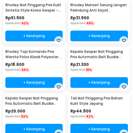
Rhodey Ikat Pinggang Pria Kulit
Rhodey Manset Sarung Lengan
Sintetis Style Korea Gesper -
Pelindung Anti Sayat
B1033
Polyethylene Fiber - SYLC-
Rp
51.900
Rp
31.900
HB001
Rp
88.900
42%
Rp
58.900
46%
+ Keranjang
+ Keranjang
Rhodey Topi Komando Pria
Kepala Gesper Ikat Pinggang
Wanita Polos Klasik Polyester -
Pria Automatic Belt Buckle
F314
Metal Model 2 - 620
Rp
18.600
Rp
21.300
Rp
28.000
34%
Rp
42.900
51%
+ Keranjang
+ Keranjang
Kepala Gesper Ikat Pinggang
Tali Ikat Pinggang Pria Bahan
Pria Automatic Belt Buckle
Kulit Style Jepang
Metal Model 4 - 620
Rp
20.000
Rp
44.800
Rp
40.900
52%
Rp
76.900
42%
+ Keranjang
+ Keranjang