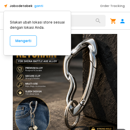
Jabodetabek
ganti
Order Tracking
Alat Kopi
Silakan ubah lokasi store sesuai
dengan lokasi Anda.
Mengerti