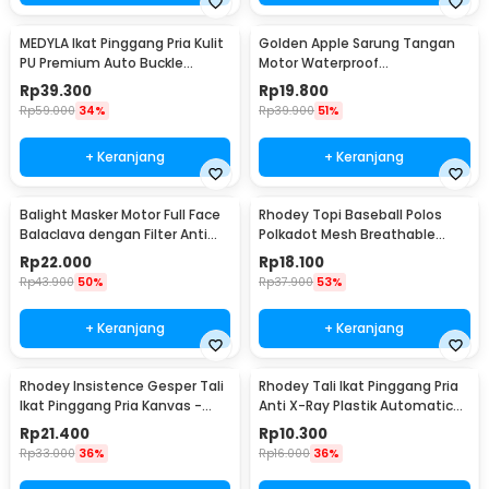
MEDYLA Ikat Pinggang Pria Kulit
Golden Apple Sarung Tangan
PU Premium Auto Buckle
Motor Waterproof
Gesper Metal Model 2 -
Touchscreen Kulit Sintetis Pria
Rp
39.300
Rp
19.800
AA7900
- 9070
Rp
59.000
34%
Rp
39.900
51%
+ Keranjang
+ Keranjang
Balight Masker Motor Full Face
Rhodey Topi Baseball Polos
Balaclava dengan Filter Anti
Polkadot Mesh Breathable
Debu - CISE
Katun Poliester - MZ237
Rp
22.000
Rp
18.100
Rp
43.900
50%
Rp
37.900
53%
+ Keranjang
+ Keranjang
Rhodey Insistence Gesper Tali
Rhodey Tali Ikat Pinggang Pria
Ikat Pinggang Pria Kanvas -
Anti X-Ray Plastik Automatic
2008
Buckle - 899
Rp
21.400
Rp
10.300
Rp
33.000
36%
Rp
16.000
36%