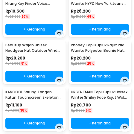
Hilang Key Finder Voice
Wanita NYPD New York Jeans
Induction LED - YY-315
Polyester Cap - S8R
Rp
10.500
Rp
26.200
Rp
23.900
57%
Rp
49.900
48%
+ Keranjang
+ Keranjang
Penutup Wajah Unisex
Rhodey Topi Kupluk Rajut Pria
Headgear Hat Outdoor Wind
Wanita Polyester Beanie Hat
Mask Balaclava - P01
Winter - EC002
Rp
20.200
Rp
20.200
Rp
40.900
51%
Rp
26.900
25%
+ Keranjang
+ Keranjang
KANCOOL Sarung Tangan
URGENTMAN Topi Kupluk Unisex
Katun Touchscreen Skeleton
Winter Smiley Face Rajut Wol
All Size Unisex - YN1168
Beanie Hat - NM-DS01
Rp
11.100
Rp
20.700
Rp
17.000
35%
Rp
41.900
51%
+ Keranjang
+ Keranjang