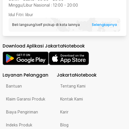
Minggu/Libur Nasional
:
12:00
-
20:00
Idul Fitri
: libur
Selengkapnya
Beli langsung/self pickup di kota lainnya
Download Aplikasi JakartaNotebook
Layanan Pelanggan
JakartaNotebook
Bantuan
Tentang Kami
Klaim Garansi Produk
Kontak Kami
Biaya Pengiriman
Karir
Indeks Produk
Blog