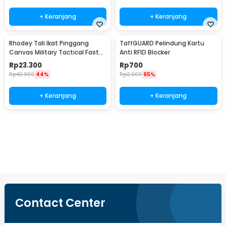
+ Keranjang
+ Keranjang
Rhodey Tali Ikat Pinggang
TaffGUARD Pelindung Kartu
Canvas Military Tactical Fast
Anti RFID Blocker
Unlock 120cm - MU055
Rp
23.300
Rp
700
Rp
40.900
44%
Rp
2.000
65%
+ Keranjang
+ Keranjang
Ingatkan Saya
Contact Center