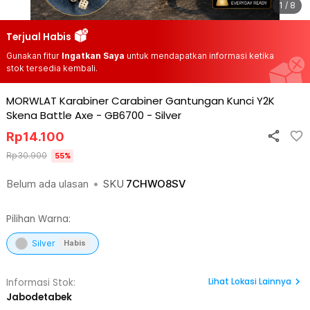
1 / 8
Terjual Habis
Gunakan fitur
Ingatkan Saya
untuk mendapatkan informasi ketika
stok tersedia kembali.
MORWLAT Karabiner Carabiner Gantungan Kunci Y2K
Skena Battle Axe - GB6700
-
Silver
Rp
14.100
Rp
30.900
55
%
Belum ada ulasan
•
SKU
7CHWO8SV
Pilihan Warna:
Silver
Habis
Lihat
Lokasi Lainnya
Informasi Stok:
Jabodetabek