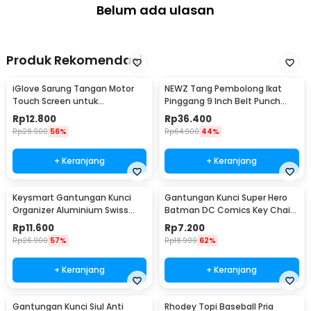
Belum ada ulasan
Kelengkapan Produk
Rincian yang Anda dapatkan untuk pembelian produk ini:
1 x MORWLAT Karabiner Carabiner Gantungan Kunci Y2K Skena
Produk Rekomendasi
Battle Axe - GB6700
iGlove Sarung Tangan Motor
NEWZ Tang Pembolong Ikat
Touch Screen untuk
Pinggang 9 Inch Belt Punch
Smartphone dan Tablet - XT08
Plier - CA-40
Rp
12.800
Rp
36.400
Rp
28.900
56%
Rp
64.900
44%
+ Keranjang
+ Keranjang
Keysmart Gantungan Kunci
Gantungan Kunci Super Hero
Organizer Aluminium Swiss
Batman DC Comics Key Chain
Army Style Size L
Stainless Steel - GB6675
Rp
11.600
Rp
7.200
Rp
26.900
57%
Rp
18.900
62%
+ Keranjang
+ Keranjang
Gantungan Kunci Siul Anti
Rhodey Topi Baseball Pria