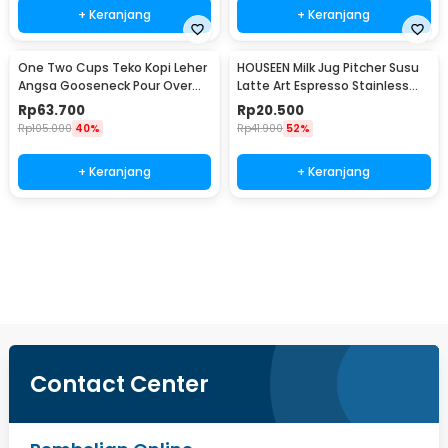
+ Keranjang
+ Keranjang
One Two Cups Teko Kopi Leher
HOUSEEN Milk Jug Pitcher Susu
Angsa Gooseneck Pour Over
Latte Art Espresso Stainless
Drip Kettle 350ml - AA049
Steel 55ml - DL060
Rp
63.700
Rp
20.500
Rp
105.000
40%
Rp
41.900
52%
+ Keranjang
+ Keranjang
Beli Sekarang
Contact Center