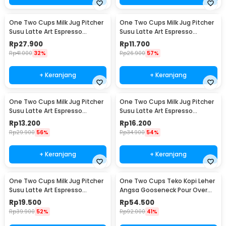
One Two Cups Milk Jug Pitcher
One Two Cups Milk Jug Pitcher
Susu Latte Art Espresso
Susu Latte Art Espresso
Stainless Steel 200ml - J068
Stainless Steel 1oz - S06HG
Rp
27.900
Rp
11.700
Rp
41.000
32%
Rp
26.900
57%
+ Keranjang
+ Keranjang
One Two Cups Milk Jug Pitcher
One Two Cups Milk Jug Pitcher
Susu Latte Art Espresso
Susu Latte Art Espresso
Stainless Steel 1.5oz - S06HG
Stainless Steel 3oz - S06HG
Rp
13.200
Rp
16.200
Rp
29.900
56%
Rp
34.900
54%
+ Keranjang
+ Keranjang
One Two Cups Milk Jug Pitcher
One Two Cups Teko Kopi Leher
Susu Latte Art Espresso
Angsa Gooseneck Pour Over
Stainless Steel 5oz - S06HG
Drip Kettle 250ml - AA049
Rp
19.500
Rp
54.500
Rp
39.900
52%
Rp
92.000
41%