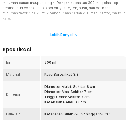
minuman panas maupun dingin. Dengan kapasitas 300 ml, gelas kopi
aesthetic ini cocok untuk kopi dirty latte, teh, susu, dan berbagai
minuman favorit, baik untuk penggunaan harian di rumah, kantor, maupun
kafe.
Fitur
Lebih Banyak
Desain Mulut Lebar dan Emoji Happy Smile
Gelas kaca aesthetic ini memiliki mulut gelas lebar yang membantu
Spesifikasi
pelepasan panas atau dingin lebih cepat sehingga minuman lebih
nyaman dikonsumsi. Dilengkapi dengan motif emoji happy smile,
gelas kopi lucu ini memberikan kesan unik dan playful pada setiap
Isi
300 ml
sajian. Desain ini membuat gelas kopi aesthetic emoji cocok
sebagai peralatan minum sekaligus dekorasi meja.
Material
Kaca Borosilikat 3.3
Kaca Borosilikat
Material kaca borosilikat 3.3 pada gelas ini dikenal kuat dan tahan
Diameter Mulut: Sekitar 8 cm
terhadap perubahan suhu ekstrem. Anda dapat menggunakan
Diameter Alas: Sekitar 7 cm
Dimensi
gelas kaca tahan panas ini untuk menyeduh kopi panas, teh,
Tinggi Gelas: Sekitar 7 cm
maupun menyajikan minuman dingin tanpa khawatir retak.
Ketebalan Gelas: 0.2 cm
Keunggulan ini menjadikan gelas kopi borosilikat lebih awet dan
aman untuk penggunaan jangka panjang.
Lain-lain
Ketahanan Suhu: -20 °C hingga 150 °C
Kapasitas Ideal 300 ml
Dengan kapasitas 300 ml, gelas kaca aesthetic ini memiliki ukuran