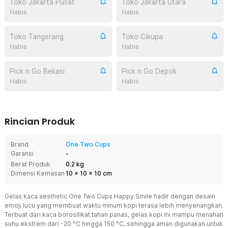
Toko Jakarta Pusat
Toko Jakarta Utara
Habis
Habis
Toko Tangerang
Toko Cikupa
Habis
Habis
Pick n Go Bekasi
Pick n Go Depok
Habis
Habis
Rincian Produk
Brand
One Two Cups
Garansi
-
Berat Produk
0.2 kg
Dimensi Kemasan
10
x
10
x
10
cm
Gelas kaca aesthetic One Two Cups Happy Smile hadir dengan desain
emoji lucu yang membuat waktu minum kopi terasa lebih menyenangkan.
Terbuat dari kaca borosilikat tahan panas, gelas kopi ini mampu menahan
suhu ekstrem dari -20 °C hingga 150 °C, sehingga aman digunakan untuk