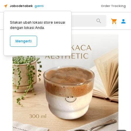
Jabodetabek
ganti
Order Tracking
Alat Kopi
Silakan ubah lokasi store sesuai
dengan lokasi Anda.
Mengerti