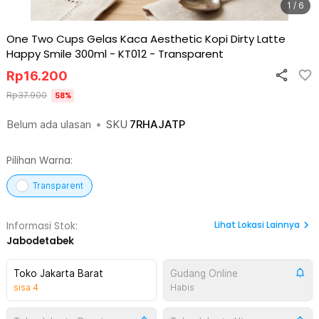
1 / 6
One Two Cups Gelas Kaca Aesthetic Kopi Dirty Latte
Happy Smile 300ml - KT012
-
Transparent
Rp
16.200
Rp
37.900
58
%
Belum ada ulasan
•
SKU
7RHAJATP
Pilihan Warna:
Transparent
Lihat
Lokasi Lainnya
Informasi Stok:
Jabodetabek
Toko Jakarta Barat
Gudang Online
sisa
4
Habis