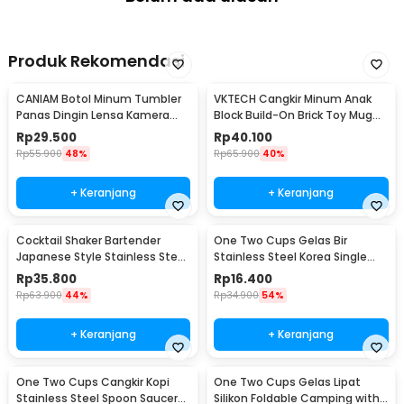
Produk Rekomendasi
CANIAM Botol Minum Tumbler
VKTECH Cangkir Minum Anak
Panas Dingin Lensa Kamera
Block Build-On Brick Toy Mug
24-105mm 400ml
350ml - 936SN
Rp
29.500
Rp
40.100
Rp
55.900
48%
Rp
65.900
40%
+ Keranjang
+ Keranjang
Cocktail Shaker Bartender
One Two Cups Gelas Bir
Japanese Style Stainless Steel
Stainless Steel Korea Single
200ml
Wall Glass 180ml - J070
Rp
35.800
Rp
16.400
Rp
63.900
44%
Rp
34.900
54%
+ Keranjang
+ Keranjang
One Two Cups Cangkir Kopi
One Two Cups Gelas Lipat
Stainless Steel Spoon Saucer
Silikon Foldable Camping with