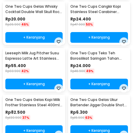
One Two Cups Gelas Whisky
One Two Cups Cangkir Kopi
Cocktail Double Wall Skull Rock
Stainless Steel Carabiner
Glass 150ml - SG-02
Camping Cup 220ml - C125
Rp
20.000
Rp
24.400
Rp
36.900
46%
Rp
47.900
50%
+ Keranjang
+ Keranjang
Leeseph Milk Jug Pitcher Susu
One Two Cups Teko Teh
Espresso Latte Art Stainless
Borosilikat Saringan Tahan
Steel 600ml - L-2016
Panas Teapot 500ml - TP-757
Rp
55.400
Rp
24.000
Rp
93.900
42%
Rp
46.900
49%
+ Keranjang
+ Keranjang
One Two Cups Gelas Kopi Milk
One Two Cups Gelas Ukur
Frother Stainless Steel 400ml -
Bartender Jigger Double Shot
WZ0011
15ml and 30ml - LE2
Rp
82.500
Rp
6.300
Rp
130.900
37%
Rp
16.900
63%
+ Keranjang
+ Keranjang