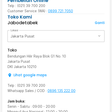
Pembelian Online
Telp : (021) 39 700 200
Customer Service (WA) :
0899 721 7050
Toko Kami
Jabodetabek
Ganti
Lokasi
Jakarta Pusat
Toko
Bendungan Hilir Raya Blok G1 No. 10
Jakarta Pusat
DKI Jakarta
10210
Lihat google maps
Telp
:
(021) 39 700 200
Whatsapp Sales / COD
:
0896 135 222 00
Jam buka:
Senin - Sabtu
:
09:00
-
20:00
Minggu/Libur Nasional
:
12:00
-
20:00