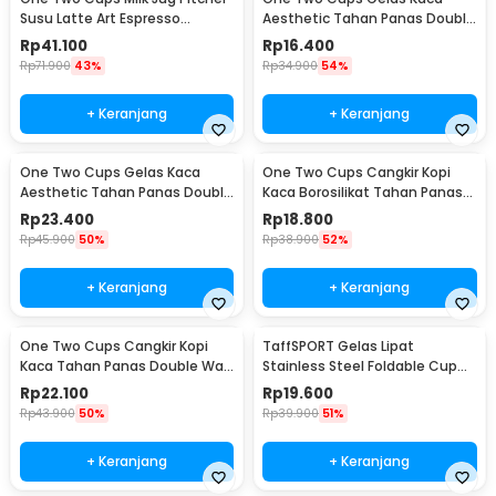
Susu Latte Art Espresso
Aesthetic Tahan Panas Double
Stainless Steel 350ml - 10084
Wall Glass 250ml - PLY1704
Rp
41.100
Rp
16.400
Rp
71.900
43%
Rp
34.900
54%
+ Keranjang
+ Keranjang
One Two Cups Gelas Kaca
One Two Cups Cangkir Kopi
Aesthetic Tahan Panas Double
Kaca Borosilikat Tahan Panas
Wall Glass 433ml - PLY1704
Double Wall Cup 160ml
Rp
23.400
Rp
18.800
Rp
45.900
50%
Rp
38.900
52%
+ Keranjang
+ Keranjang
One Two Cups Cangkir Kopi
TaffSPORT Gelas Lipat
Kaca Tahan Panas Double Wall
Stainless Steel Foldable Cup
Cup 180ml - DOME240
Carabiner 240ml - F180
Rp
22.100
Rp
19.600
Rp
43.900
50%
Rp
39.900
51%
+ Keranjang
+ Keranjang