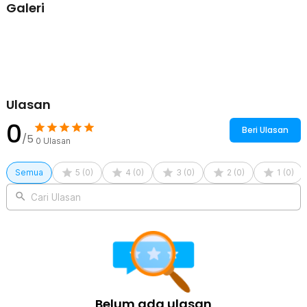
yang pas untuk satu sajian kopi dirty latte atau minuman favorit
Galeri
lainnya. Takaran ini ideal untuk menikmati kopi tanpa berlebihan dan
tetap nyaman digenggam. Ukuran tersebut membuat gelas kopi
300 ml cocok digunakan sehari-hari maupun sebagai koleksi gelas
unik.
Kelengkapan Produk
Rincian yang Anda dapatkan untuk pembelian produk ini:
Ulasan
1 x One Two Cups Gelas Kaca Aesthetic Kopi Dirty Latte Happy
0
Smile 300ml - KT012
Beri Ulasan
/5
0
Ulasan
Semua
5
(
0
)
4
(
0
)
3
(
0
)
2
(
0
)
1
(
0
)
Cari Ulasan
Belum ada ulasan