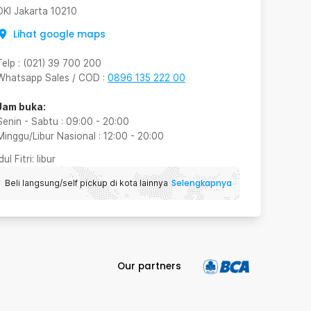
DKI Jakarta
10210
Lihat google maps
Telp
:
(021) 39 700 200
Whatsapp Sales / COD
:
0896 135 222 00
Jam buka:
Senin - Sabtu
:
09:00
-
20:00
Minggu/Libur Nasional
:
12:00
-
20:00
Idul Fitri
: libur
Selengkapnya
Beli langsung/self pickup di kota lainnya
Our partners