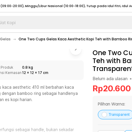
lat Kopi
umat (07:00 - 20:00), Sabtu - Minggu (08:00 - 20:00), Tutup pada Idul Fitri
Sele
Gelas
One Two Cups Gelas Kaca Aesthetic Kopi Teh with Bamboo Ri
:00 - 20:00), Sabtu - Minggu/ Libur Nasional (08:00 - 17:00)
Selengkapnya
:00 - 20:00), Sabtu - Minggu/ Libur Nasional (08:00 - 17:00)
One Two Cu
Selengkapnya
Teh with B
 (09:00-20:00), Minggu/Libur Nasional (12:00-20:00), Tutup pada Idul Fitri
Sele
Transparen
 Produk
0.8 kg
 (09:00-20:00), Minggu/Libur Nasional (12:00-20:00), Tutup pada Idul Fitri
Sele
nsi Kemasan
12
x
12
x
17
cm
Belum ada ulasan
•
Rp
20.600
 kaca aesthetic 410 ml berbahan kaca
ng dengan bamboo ring sebagai handlenya
n es kopi harian.
umat (07:00 - 20:00), Sabtu - Minggu (08:00 - 20:00), Tutup pada Idul Fitri
Sele
Pilihan Warna:
:00 - 20:00), Sabtu - Minggu/ Libur Nasional (08:00 - 17:00)
Selengkapnya
Transparent
:00 - 20:00), Sabtu - Minggu/ Libur Nasional (08:00 - 17:00)
Selengkapnya
erfungsi sebagai handle, bukan sekadar