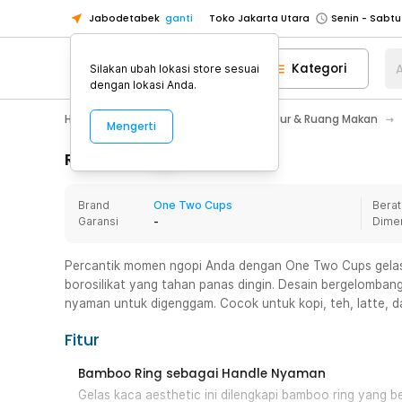
Jabodetabek
ganti
Toko Jakarta Utara
Toko Tangerang
Kategori
A
Silakan ubah lokasi store sesuai
Toko Cikupa
dengan lokasi Anda.
Pick n Go Jakarta Barat
Senin - J
Home Appliance
Perlengkapan Dapur & Ruang Makan
Mengerti
Pick n Go Bekasi
Senin - Jumat (08
Pick n Go Depok
Senin - Jumat (08
Rincian Produk
Toko Jakarta Pusat
Senin - Sabtu
Brand
One Two Cups
Berat
Toko Jakarta Barat
Senin - Sabtu
Garansi
-
Dime
Toko Jakarta Utara
Toko Tangerang
Percantik momen ngopi Anda dengan One Two Cups gelas
borosilikat yang tahan panas dingin. Desain bergelomba
Toko Cikupa
nyaman untuk digenggam. Cocok untuk kopi, teh, latte, da
Pick n Go Jakarta Barat
Senin - J
Fitur
Pick n Go Bekasi
Senin - Jumat (08
Pick n Go Depok
Senin - Jumat (08
Bamboo Ring sebagai Handle Nyaman
Gelas kaca aesthetic ini dilengkapi bamboo ring yang b