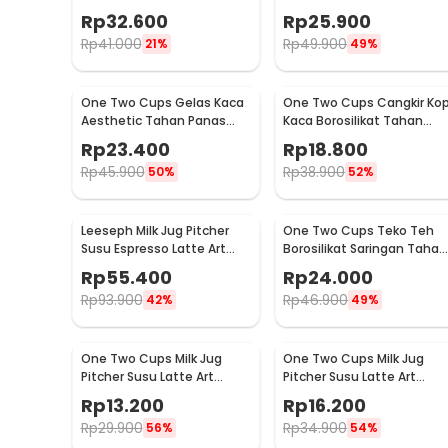
Espresso Stainless Steel
Espresso Stainless Steel
Rp
32.600
Rp
25.900
350ml - J068
150ml - J068
Rp
41.000
Rp
49.900
21%
49%
One Two Cups Gelas Kaca
One Two Cups Cangkir Kop
Aesthetic Tahan Panas
Kaca Borosilikat Tahan
Double Wall Glass 433ml -
Panas Double Wall Cup
Rp
23.400
Rp
18.800
PLY1704
160ml
Rp
45.900
Rp
38.900
50%
52%
Leeseph Milk Jug Pitcher
One Two Cups Teko Teh
Susu Espresso Latte Art
Borosilikat Saringan Tahan
Stainless Steel 600ml - L-
Panas Teapot 500ml - TP-
Rp
55.400
Rp
24.000
2016
757
Rp
93.900
Rp
46.900
42%
49%
One Two Cups Milk Jug
One Two Cups Milk Jug
Pitcher Susu Latte Art
Pitcher Susu Latte Art
Espresso Stainless Steel
Espresso Stainless Steel
Rp
13.200
Rp
16.200
1.5oz - S06HG
3oz - S06HG
Rp
29.900
Rp
34.900
56%
54%