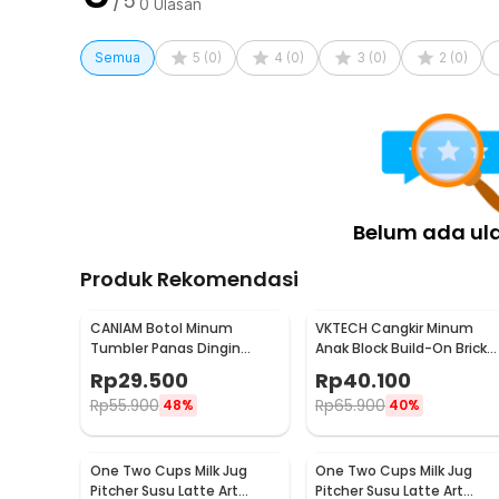
/5
0
Ulasan
Kelengkapan Produk
Semua
5
(
0
)
4
(
0
)
3
(
0
)
2
(
0
)
Rincian yang Anda dapatkan untuk pembelian produk ini
1 x One Two Cups Gelas Kaca Aesthetic Kopi Teh wi
Belum ada ul
Produk Rekomendasi
CANIAM Botol Minum
VKTECH Cangkir Minum
Tumbler Panas Dingin
Anak Block Build-On Brick
Lensa Kamera 24-105mm
Toy Mug 350ml - 936SN
Rp
29.500
Rp
40.100
400ml
Rp
55.900
Rp
65.900
48%
40%
One Two Cups Milk Jug
One Two Cups Milk Jug
Pitcher Susu Latte Art
Pitcher Susu Latte Art