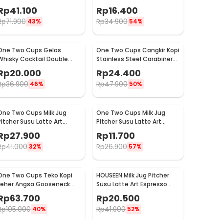
Espresso Stainless Steel
Double Wall Glass 250ml -
Rp
41.100
Rp
16.400
350ml - 10084
PLY1704
Rp
71.900
Rp
34.900
43%
54%
One Two Cups Gelas
One Two Cups Cangkir Kopi
Whisky Cocktail Double
Stainless Steel Carabiner
Wall Skull Rock Glass 150ml
Camping Cup 220ml - C125
Rp
20.000
Rp
24.400
- SG-02
Rp
36.900
Rp
47.900
46%
50%
One Two Cups Milk Jug
One Two Cups Milk Jug
Pitcher Susu Latte Art
Pitcher Susu Latte Art
Espresso Stainless Steel
Espresso Stainless Steel
Rp
27.900
Rp
11.700
200ml - J068
1oz - S06HG
Rp
41.000
Rp
26.900
32%
57%
One Two Cups Teko Kopi
HOUSEEN Milk Jug Pitcher
Leher Angsa Gooseneck
Susu Latte Art Espresso
Pour Over Drip Kettle 350ml
Stainless Steel 55ml -
Rp
63.700
Rp
20.500
- AA049
DL060
Rp
105.000
Rp
41.900
40%
52%