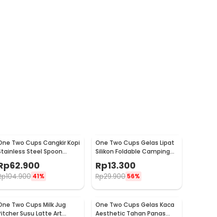
One Two Cups Cangkir Kopi
One Two Cups Gelas Lipat
Stainless Steel Spoon
Silikon Foldable Camping
Saucer Cup 120ml - 201
with Strap 200ml - F120
Rp
62.900
Rp
13.300
Rp
104.900
Rp
29.900
41%
56%
One Two Cups Milk Jug
One Two Cups Gelas Kaca
Pitcher Susu Latte Art
Aesthetic Tahan Panas