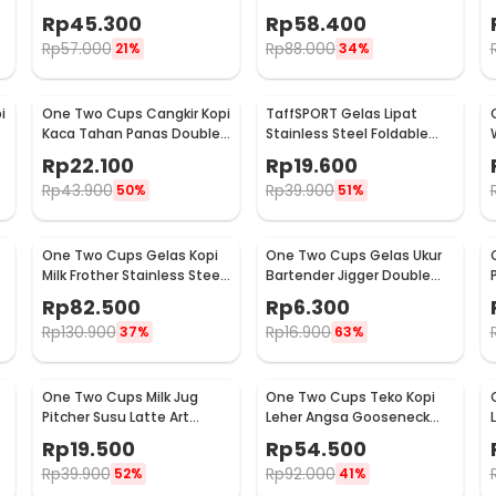
Espresso Stainless Steel
Espresso Stainless Steel
Rp
45.300
Rp
58.400
600ml - J068
900ml - J068
Rp
57.000
Rp
88.000
21%
34%
i
One Two Cups Cangkir Kopi
TaffSPORT Gelas Lipat
Kaca Tahan Panas Double
Stainless Steel Foldable
Wall Cup 180ml - DOME240
Cup Carabiner 240ml -
Rp
22.100
Rp
19.600
F180
Rp
43.900
Rp
39.900
50%
51%
One Two Cups Gelas Kopi
One Two Cups Gelas Ukur
Milk Frother Stainless Steel
Bartender Jigger Double
400ml - WZ0011
Shot 15ml and 30ml - LE2
Rp
82.500
Rp
6.300
Rp
130.900
Rp
16.900
37%
63%
One Two Cups Milk Jug
One Two Cups Teko Kopi
Pitcher Susu Latte Art
Leher Angsa Gooseneck
Espresso Stainless Steel
Pour Over Drip Kettle 250ml
Rp
19.500
Rp
54.500
5oz - S06HG
- AA049
Rp
39.900
Rp
92.000
52%
41%