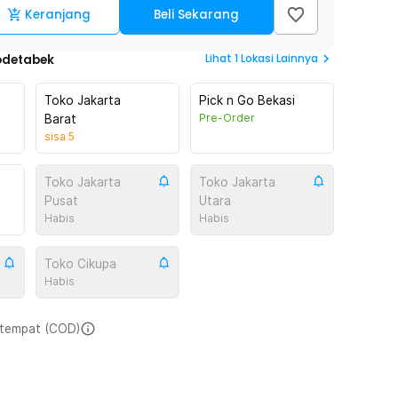
Keranjang
Beli Sekarang
Lihat
1
Lokasi Lainnya
odetabek
Toko Jakarta
Pick n Go Bekasi
Pre-Order
Barat
sisa
5
Toko Jakarta
Toko Jakarta
Pusat
Utara
Habis
Habis
Toko Cikupa
Habis
i tempat (COD)