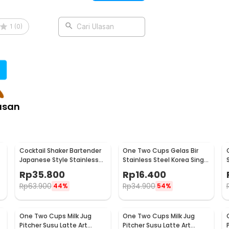
1
(
0
)
Cari Ulasan
:
th Bamboo Ring 410ml - P-410
asan
Cocktail Shaker Bartender
One Two Cups Gelas Bir
Japanese Style Stainless
Stainless Steel Korea Single
Steel 200ml
Wall Glass 180ml - J070
Rp
35.800
Rp
16.400
Rp
63.900
Rp
34.900
44%
54%
One Two Cups Milk Jug
One Two Cups Milk Jug
Pitcher Susu Latte Art
Pitcher Susu Latte Art