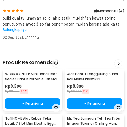
Bahan ABS Kokoh dan Tahan Lama
Dibuat menggunakan plastik ABS berkualitas yang terkenal kuat,
Membantu (
4
)
tahan benturan ringan, dan awet untuk penggunaan jangka panjang.
Permukaannya juga mudah dibersihkan sehingga tempat sampah
build quality lumayan solid lah plastik, mudah²an kawat spring
mobil tetap terlihat rapi setelah digunakan. Material premium
penutupnya awet :) so far penempatan mudah karena ada kaitan
membuat produk tetap kokoh meski digunakan setiap hari.
Selengkapnya
utk ke sisi pocket pintu mobil. smoga awet.
02 Sep 2021
,
E*****g
Kelengkapan Produk
Rincian yang Anda dapatkan untuk pembelian produk ini:
1 x OTOHEROES Tempat Sampah Mobil Gantung Car Trash Bin
Pressing Type - D01
Produk Rekomendasi
1 x Gantungan
WORKWONDER Mini Hand Heat
Alat Bantu Penggulung Sushi
Sealer Plastik Portable Baterai
Roll Maker Plastik PE
AA - LX2000A
22x20.5x0.1cm - E1119
Rp
9.300
Rp
8.300
Rp
22.900
60%
Rp
20.900
61%
+ Keranjang
+ Keranjang
TaffHOME Alat Rebus Telur
Mr. Tea Saringan Teh Tea Filter
Listrik 7 Slot Mini Electric Egg
Infuser Strainer Chilling Man