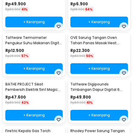
Cooker 350W - YS-203
Silicon - MR03
Rp
49.900
Rp
6.900
Rp
83.900
41%
Rp
18.900
64%
+ Keranjang
+ Keranjang
Taffware Termometer
OVE Sarung Tangan Oven
Pengukur Suhu Makanan Digital
Tahan Panas Masak Heat
Daging Kopi Susu - TP101
Resistant Gloves - 540F
Rp
12.500
Rp
22.300
Rp
28.900
57%
Rp
43.900
50%
+ Keranjang
+ Keranjang
BATHE PROJECT Sikat
Taffware Digipounds
Pembersih Elektrik 5in1 Magic
Timbangan Dapur Digital 6
Brush Rechargeable - WQ8110
Satuan 1kg 0.1g - i2000
Rp
47.600
Rp
49.800
Rp
80.900
42%
Rp
83.900
41%
+ Keranjang
+ Keranjang
Firetric Kepala Gas Torch
Rhodey Power Sarung Tangan