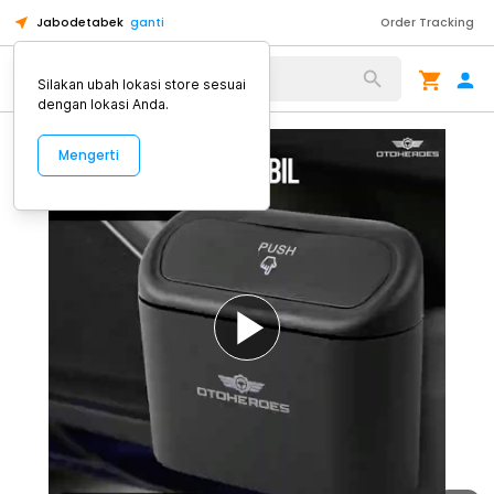
Jabodetabek
ganti
Order Tracking
Alat Kopi
Silakan ubah lokasi store sesuai
dengan lokasi Anda.
Mengerti