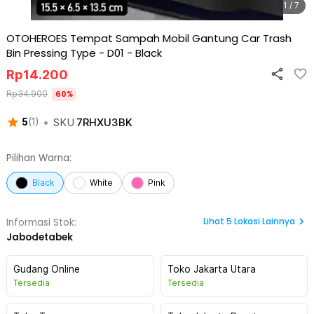
1 / 7
OTOHEROES Tempat Sampah Mobil Gantung Car Trash
Bin Pressing Type - D01
-
Black
Rp
14.200
Rp
34.900
60
%
•
SKU
7RHXU3BK
5
(
1
)
Pilihan Warna:
Black
White
Pink
Lihat
5
Lokasi Lainnya
Informasi Stok:
Jabodetabek
Gudang Online
Toko Jakarta Utara
Tersedia
Tersedia