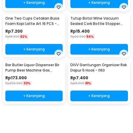
+ Keranjang
+ Keranjang
One Two Cups Cetakan Busa
Tutup Botol Wine Vacuum
Foam Kopi Latte Art 16 PCS -
Sealed Cork Bottle Stopper
JJYE01
Stainless Steel - G94529
Rp
7.200
Rp
15.400
Rp
18.900
62%
Rp
32.900
54%
+ Keranjang
+ Keranjang
Bar Butler Liquor Dispenser Bir
DIVV Gantungan Organizer Rak
Pump Beer Machine Gas
Dapur 5 Hook - I163
Station 900ml - P-36
Rp
173.000
Rp
7.400
Rp
255.900
33%
Rp
18.900
61%
+ Keranjang
+ Keranjang
Beli Sekarang