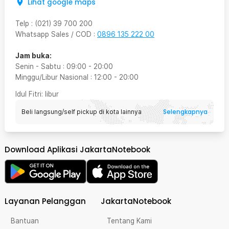
Lihat google maps
Telp
:
(021) 39 700 200
Whatsapp Sales / COD
:
0896 135 222 00
Jam buka:
Senin - Sabtu
:
09:00
-
20:00
Minggu/Libur Nasional
:
12:00
-
20:00
Idul Fitri
: libur
Selengkapnya
Beli langsung/self pickup di kota lainnya
Download Aplikasi JakartaNotebook
Layanan Pelanggan
JakartaNotebook
Bantuan
Tentang Kami