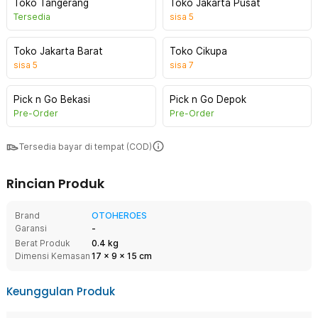
Toko Tangerang
Toko Jakarta Pusat
Tersedia
sisa
5
Toko Jakarta Barat
Toko Cikupa
sisa
5
sisa
7
Pick n Go Bekasi
Pick n Go Depok
Pre-Order
Pre-Order
Tersedia bayar di tempat (COD)
Rincian Produk
Brand
OTOHEROES
Garansi
-
Berat Produk
0.4 kg
Dimensi Kemasan
17
x
9
x
15
cm
Keunggulan Produk