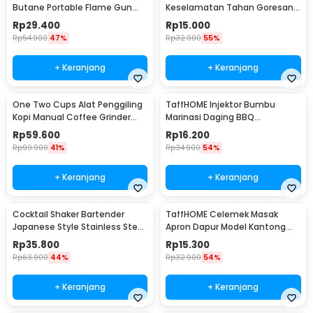
Butane Portable Flame Gun
Keselamatan Tahan Goresan
Adjustable - 807
Pisau - EN388
Rp
29.400
Rp
15.000
Rp
54.900
47%
Rp
32.900
55%
+ Keranjang
+ Keranjang
One Two Cups Alat Penggiling
TaffHOME Injektor Bumbu
Kopi Manual Coffee Grinder
Marinasi Daging BBQ
Portable - WFCG9800
Seasoning Injector - HC117
Rp
59.600
Rp
16.200
Rp
99.900
41%
Rp
34.900
54%
+ Keranjang
+ Keranjang
Cocktail Shaker Bartender
TaffHOME Celemek Masak
Japanese Style Stainless Steel
Apron Dapur Model Kantong
200ml
Pola Spatula - JJ41
Rp
35.800
Rp
15.300
Rp
63.900
44%
Rp
32.900
54%
+ Keranjang
+ Keranjang