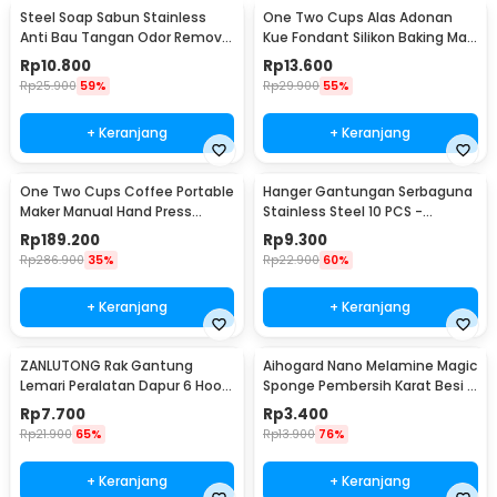
Steel Soap Sabun Stainless
One Two Cups Alas Adonan
Anti Bau Tangan Odor Remove
Kue Fondant Silikon Baking Mat
- HW071
Anti Slip - JJ3873
Rp
10.800
Rp
13.600
Rp
25.900
59%
Rp
29.900
55%
+ Keranjang
+ Keranjang
One Two Cups Coffee Portable
Hanger Gantungan Serbaguna
Maker Manual Hand Press
Stainless Steel 10 PCS -
Espresso 300ml - T35066
M127105
Rp
189.200
Rp
9.300
Rp
286.900
35%
Rp
22.900
60%
+ Keranjang
+ Keranjang
ZANLUTONG Rak Gantung
Aihogard Nano Melamine Magic
Lemari Peralatan Dapur 6 Hook
Sponge Pembersih Karat Besi -
Besi - 2137
CW62
Rp
7.700
Rp
3.400
Rp
21.900
65%
Rp
13.900
76%
+ Keranjang
+ Keranjang