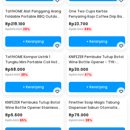
TaffHOME Alat Panggang Arang
One Two Cups Kertas
Foldable Portable BBQ Outdoor
Penyaring Kopi Coffee Drip Bag
Grill Stove - HWSK77
Paper Filter 50PCS - T111
Rp
219.100
Rp
23.700
Rp
300.900
28%
Rp
45.900
49%
+ Keranjang
+ Keranjang
TaffHOME Kompor Listrik 1
KNIFEZER Pembuka Tutup Botol
Tungku Mini Portable Coil Hot
Wine Bottle Opener - TYK-
Plate 500W - C1-1000-03
074B
Rp
58.000
Rp
30.000
Rp
92.900
38%
Rp
55.900
47%
+ Keranjang
+ Keranjang
KNIFEZER Pembuka Tutup Botol
Finether Soap Magic Tabung
Wine Bottle Opener Stainless
Dispenser Sabun Otomatis
Steel - WS01
400ml - AD-03
Rp
5.600
Rp
75.000
Rp
15.900
65%
Rp
120.900
38%