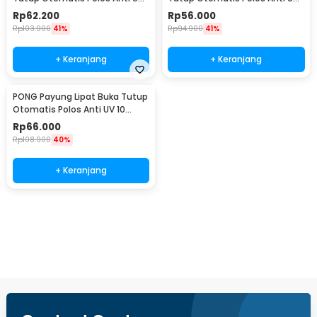
10 Bone 103cm - YMD-10
12 Bone 105cm - TRA002
Rp
62.200
Rp
56.000
Rp
103.900
41%
Rp
94.900
41%
+ Keranjang
+ Keranjang
PONG Payung Lipat Buka Tutup
Otomatis Polos Anti UV 10
Bone 107cm - CJZ15
Rp
66.000
Rp
108.900
40%
+ Keranjang
Beli Sekarang