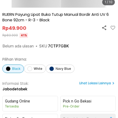
1 / 10
RUERN Payung Lipat Buka Tutup Manual Bordir Anti UV 6
Bone 92cm - R-3
-
Black
Rp
49.900
Rp
83.900
41
%
Belum ada ulasan
•
SKU
7CTP7GBK
Pilihan Warna:
Black
White
Navy Blue
Lihat
Lokasi Lainnya
Informasi Stok:
Jabodetabek
Gudang Online
Pick n Go Bekasi
Tersedia
Pre-Order