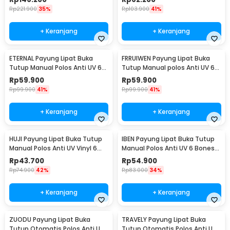
Rp
221.900
35%
Rp
103.900
41%
+ Keranjang
+ Keranjang
ETERNAL Payung Lipat Buka
FRRUIWEN Payung Lipat Buka
Tutup Manual Polos Anti UV 6
Tutup Manual polos Anti UV 6
Bone 50cm - E-50
Bone 90cm - F-6
Rp
59.900
Rp
59.900
Rp
99.900
41%
Rp
99.900
41%
+ Keranjang
+ Keranjang
HUJI Payung Lipat Buka Tutup
IBEN Payung Lipat Buka Tutup
Manual Polos Anti UV Vinyl 6
Manual Polos Anti UV 6 Bones
Bone 90cm - HJ190
90cm - HA003
Rp
43.700
Rp
54.900
Rp
74.900
42%
Rp
83.000
34%
+ Keranjang
+ Keranjang
ZUODU Payung Lipat Buka
TRAVELY Payung Lipat Buka
Tutup Otomatis Polos Anti UV
Tutup Otomatis Polos Anti UV