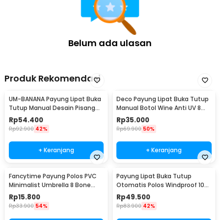
Belum ada ulasan
Produk Rekomendasi
UM-BANANA Payung Lipat Buka
Deco Payung Lipat Buka Tutup
Tutup Manual Desain Pisang
Manual Botol Wine Anti UV 8
Umbrella 88cm - UME0007
Bone 97cm - YS06
Rp
54.400
Rp
35.000
Rp
92.900
42%
Rp
69.900
50%
+ Keranjang
+ Keranjang
Fancytime Payung Polos PVC
Payung Lipat Buka Tutup
Minimalist Umbrella 8 Bone
Otomatis Polos Windproof 10
90cm - P075
Bone 105cm - CJZ13
Rp
15.800
Rp
49.500
Rp
33.900
54%
Rp
83.900
42%