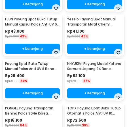
+ Keranjang
+ Keranjang
FJUN Payung Lipat Buka Tutup
Yeselo Payung Lipat Manual
Manual Kapsul Polos Anti UV 6
Transparan Motif Cherry
Bone 87cm - PAS341
Blossom 8 Bone 95cm - E023
Rp
43.000
Rp
41.100
Rp
74.900
43%
Rp
71.900
43%
+ Keranjang
+ Keranjang
Payung Lipat Buka Tutup
HHYUKIMI Payung Model Katana
Manual Polos Anti UV 8 Bone
Samurai Jepang 24 Bone
95cm - UM162
105cm - B062
Rp
26.400
Rp
82.100
Rp
50.900
49%
Rp
129.900
37%
+ Keranjang
+ Keranjang
PONGEE Payung Transparan
TOPX Payung Lipat Buka Tutup
Bening Polos Style Korea
Otomatis Polos Anti UV 10
Jepang 8 Bone 90cm - P077
Bone 105cm - T1212
Rp
16.100
Rp
72.600
Rp
34.900
54%
Rp
117.900
39%