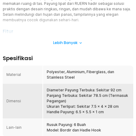
memakan ruang di tas. Payung lipat dari RUERN hadir sebagai solusi
praktis dengan desain ringkas, ringan, dan mudah dibawa ke mana saja.
Selain melindungi dari hujan dan panas, tampilannya yang elegan
membuatnya cocok digunakan sehari-hari.
Fitur
Desain Bordir Elegan dan Menarik
Lebih Banyak
Bagian tepi payung dihiasi detail bordir cantik yang memberikan
sentuhan estetik dan tampilan lebih premium. Desain ini membuat
Spesifikasi
payung tidak hanya berfungsi sebagai pelindung cuaca, tetapi juga
menjadi pelengkap gaya saat beraktivitas. Cocok digunakan oleh
pengguna yang menginginkan kombinasi fungsi dan penampilan
Polyester, Aluminium, Fiberglass, dan
Material
dalam satu produk.
Stainless Steel
Perlindungan Anti UV untuk Aktivitas Harian
Kanopi payung dirancang untuk membantu mengurangi paparan
Diameter Payung Terbuka: Sekitar 92 cm
sinar matahari secara langsung saat digunakan di luar ruangan. Fitur
Panjang Terbuka: Sekitar 78.5 cm (Termasuk
Dimensi
ini membuat payung lipat nyaman digunakan saat cuaca panas
Pegangan)
maupun saat musim kemarau. Perlindungan tambahan dari sinar
Ukuran Terlipat: Sekitar 7.5 x 4 x 28 cm
matahari membantu menjaga kenyamanan selama perjalanan atau
Handle Payung: 6.5 x 5.5 x 1 cm
aktivitas outdoor.
Rusuk Payung: 6 Buah
Rangka 6 Tulang Kokoh dan Fleksibel
Lain-lain
Model: Bordir dan Hadle Hook
Kombinasi aluminium alloy, fiberglass, dan stainless steel