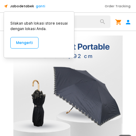
Jabodetabek
ganti
Order Tracking
Alat Kopi
Silakan ubah lokasi store sesuai
dengan lokasi Anda.
Mengerti