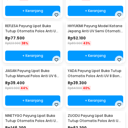
+ Keranjang
+ Keranjang
REFLESA Payung Lipat Buka
HHYUKIMI Payung Model Katana
Tutup Otomatis Polos Anti UV
Jepang Anti UV Semi Otomatis
10 Bone 105cm - MI7454
8 Bone 103cm - AA415
Rp
77.500
Rp
52.100
Rp
123.900
38%
Rp
89.900
43%
+ Keranjang
+ Keranjang
JIASAN Payung Lipat Buka
YADA Payung Lipat Buka Tutup
Tutup Manual Polos Anti UV 6
Otomatis Polos Anti UV 8 Bone
Bone 90cm - A50
96cm - YD98
Rp
39.400
Rp
39.300
Rp
69.900
44%
Rp
64.900
40%
+ Keranjang
+ Keranjang
NINETYGO Payung Lipat Buka
ZUODU Payung Lipat Buka
Tutup Otomatis Polos Anti UV
Tutup Otomatis Polos Anti UV
8 Bone 108cm - 2008U
10 Bone 105cm - ZPL2
Rp
146.200
Rp
62.200