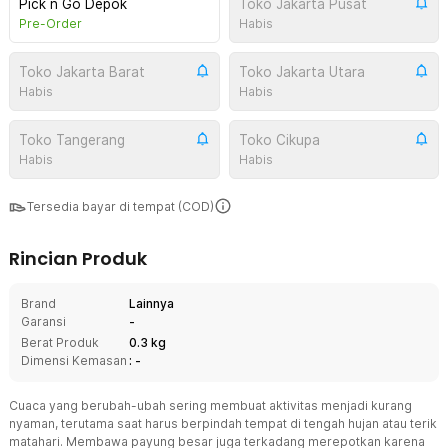
Pick n Go Depok
Toko Jakarta Pusat
Pre-Order
Habis
Toko Jakarta Barat
Toko Jakarta Utara
Habis
Habis
Toko Tangerang
Toko Cikupa
Habis
Habis
Tersedia bayar di tempat (COD)
Rincian Produk
Brand
Lainnya
Garansi
-
Berat Produk
0.3 kg
Dimensi Kemasan
: -
Cuaca yang berubah-ubah sering membuat aktivitas menjadi kurang
nyaman, terutama saat harus berpindah tempat di tengah hujan atau terik
matahari. Membawa payung besar juga terkadang merepotkan karena