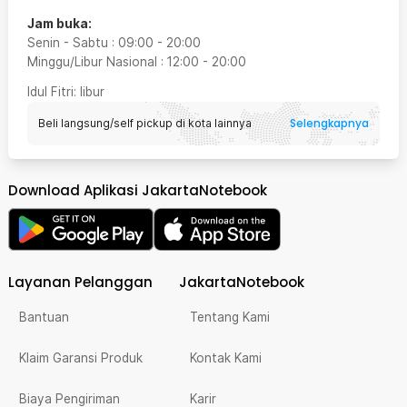
Jam buka:
Senin - Sabtu
:
09:00
-
20:00
Minggu/Libur Nasional
:
12:00
-
20:00
Idul Fitri
: libur
Selengkapnya
Beli langsung/self pickup di kota lainnya
Download Aplikasi JakartaNotebook
Layanan Pelanggan
JakartaNotebook
Bantuan
Tentang Kami
Klaim Garansi Produk
Kontak Kami
Biaya Pengiriman
Karir