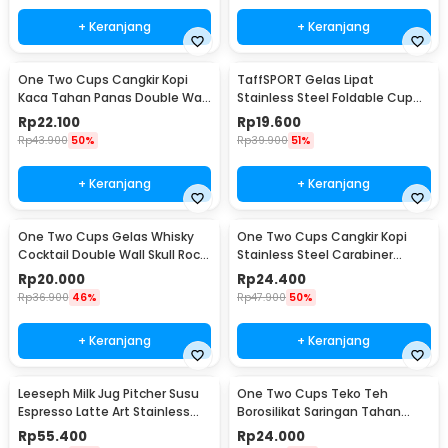
+ Keranjang
+ Keranjang
One Two Cups Cangkir Kopi
TaffSPORT Gelas Lipat
Kaca Tahan Panas Double Wall
Stainless Steel Foldable Cup
Cup 180ml - DOME240
Carabiner 240ml - F180
Rp
22.100
Rp
19.600
Rp
43.900
50%
Rp
39.900
51%
+ Keranjang
+ Keranjang
One Two Cups Gelas Whisky
One Two Cups Cangkir Kopi
Cocktail Double Wall Skull Rock
Stainless Steel Carabiner
Glass 150ml - SG-02
Camping Cup 220ml - C125
Rp
20.000
Rp
24.400
Rp
36.900
46%
Rp
47.900
50%
+ Keranjang
+ Keranjang
Leeseph Milk Jug Pitcher Susu
One Two Cups Teko Teh
Espresso Latte Art Stainless
Borosilikat Saringan Tahan
Steel 600ml - L-2016
Panas Teapot 500ml - TP-757
Rp
55.400
Rp
24.000