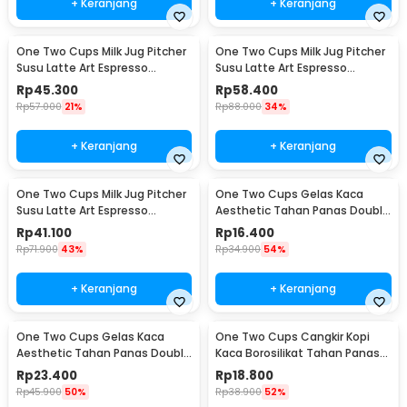
+ Keranjang
+ Keranjang
One Two Cups Milk Jug Pitcher
One Two Cups Milk Jug Pitcher
Susu Latte Art Espresso
Susu Latte Art Espresso
Stainless Steel 600ml - J068
Stainless Steel 900ml - J068
Rp
45.300
Rp
58.400
Rp
57.000
21%
Rp
88.000
34%
+ Keranjang
+ Keranjang
One Two Cups Milk Jug Pitcher
One Two Cups Gelas Kaca
Susu Latte Art Espresso
Aesthetic Tahan Panas Double
Stainless Steel 350ml - 10084
Wall Glass 250ml - PLY1704
Rp
41.100
Rp
16.400
Rp
71.900
43%
Rp
34.900
54%
+ Keranjang
+ Keranjang
One Two Cups Gelas Kaca
One Two Cups Cangkir Kopi
Aesthetic Tahan Panas Double
Kaca Borosilikat Tahan Panas
Wall Glass 433ml - PLY1704
Double Wall Cup 160ml
Rp
23.400
Rp
18.800
Rp
45.900
50%
Rp
38.900
52%