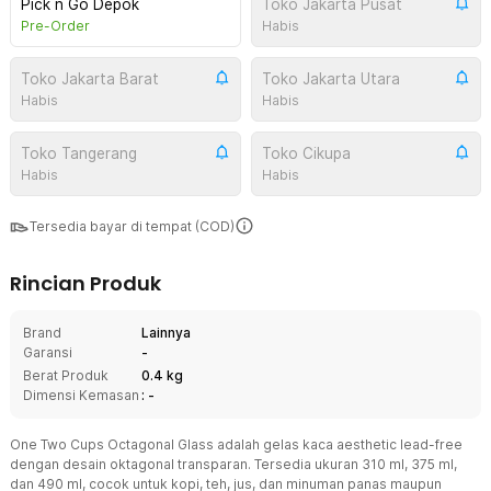
Pick n Go Depok
Toko Jakarta Pusat
Pre-Order
Habis
Toko Jakarta Barat
Toko Jakarta Utara
Habis
Habis
Toko Tangerang
Toko Cikupa
Habis
Habis
Tersedia bayar di tempat (COD)
Rincian Produk
Brand
Lainnya
Garansi
-
Berat Produk
0.4 kg
Dimensi Kemasan
: -
One Two Cups Octagonal Glass adalah gelas kaca aesthetic lead-free
dengan desain oktagonal transparan. Tersedia ukuran 310 ml, 375 ml,
dan 490 ml, cocok untuk kopi, teh, jus, dan minuman panas maupun