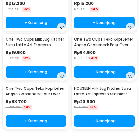
Stainless Steel 1.5oz - S06HG
Stainless Steel 3oz - S06HG
Rp
13.200
Rp
16.200
Rp
29.900
56%
Rp
34.900
54%
+ Keranjang
+ Keranjang
One Two Cups Milk Jug Pitcher
One Two Cups Teko Kopi Leher
Susu Latte Art Espresso
Angsa Gooseneck Pour Over
Stainless Steel 5oz - S06HG
Drip Kettle 250ml - AA049
Rp
19.500
Rp
54.500
Rp
39.900
52%
Rp
92.000
41%
+ Keranjang
+ Keranjang
One Two Cups Teko Kopi Leher
HOUSEEN Milk Jug Pitcher Susu
Angsa Gooseneck Pour Over
Latte Art Espresso Stainless
Drip Kettle 350ml - AA049
Steel 55ml - DL060
Rp
63.700
Rp
20.500
Rp
105.000
40%
Rp
41.900
52%
+ Keranjang
+ Keranjang