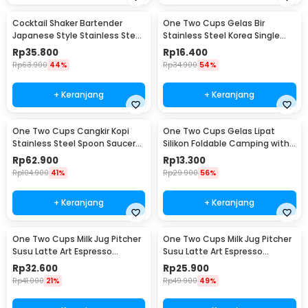
Cocktail Shaker Bartender
One Two Cups Gelas Bir
Japanese Style Stainless Steel
Stainless Steel Korea Single
200ml
Wall Glass 180ml - J070
Rp
35.800
Rp
16.400
Rp
63.900
44%
Rp
34.900
54%
+ Keranjang
+ Keranjang
One Two Cups Cangkir Kopi
One Two Cups Gelas Lipat
Stainless Steel Spoon Saucer
Silikon Foldable Camping with
Cup 120ml - 201
Strap 200ml - F120
Rp
62.900
Rp
13.300
Rp
104.900
41%
Rp
29.900
56%
+ Keranjang
+ Keranjang
One Two Cups Milk Jug Pitcher
One Two Cups Milk Jug Pitcher
Susu Latte Art Espresso
Susu Latte Art Espresso
Stainless Steel 350ml - J068
Stainless Steel 150ml - J068
Rp
32.600
Rp
25.900
Rp
41.000
21%
Rp
49.900
49%