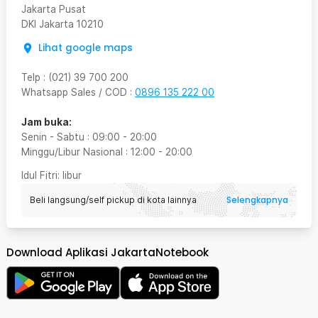
Jakarta Pusat
DKI Jakarta
10210
Lihat google maps
Telp
:
(021) 39 700 200
Whatsapp Sales / COD
:
0896 135 222 00
Jam buka:
Senin - Sabtu
:
09:00
-
20:00
Minggu/Libur Nasional
:
12:00
-
20:00
Idul Fitri
: libur
Selengkapnya
Beli langsung/self pickup di kota lainnya
Download Aplikasi JakartaNotebook