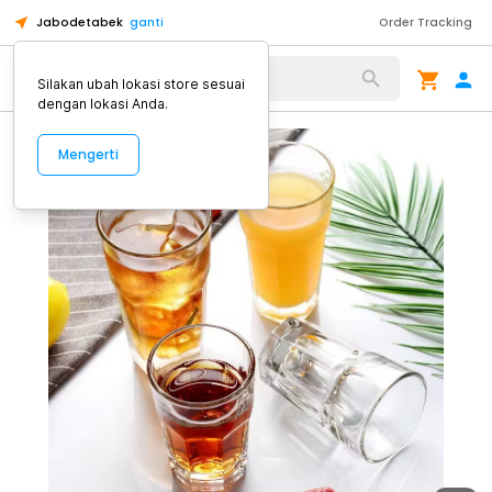
Jabodetabek
ganti
Order Tracking
Alat Kopi
Silakan ubah lokasi store sesuai
dengan lokasi Anda.
Mengerti