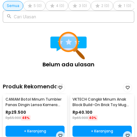
Semua
5
(
0
)
4
(
0
)
3
(
0
)
2
(
0
)
1
(
0
)
Cari Ulasan
Belum ada ulasan
Produk Rekomendasi
CANIAM Botol Minum Tumbler
VKTECH Cangkir Minum Anak
Panas Dingin Lensa Kamera
Block Build-On Brick Toy Mug
24-105mm 400ml
350ml - 936SN
Rp
29.500
Rp
40.100
Rp
55.900
48%
Rp
65.900
40%
+ Keranjang
+ Keranjang