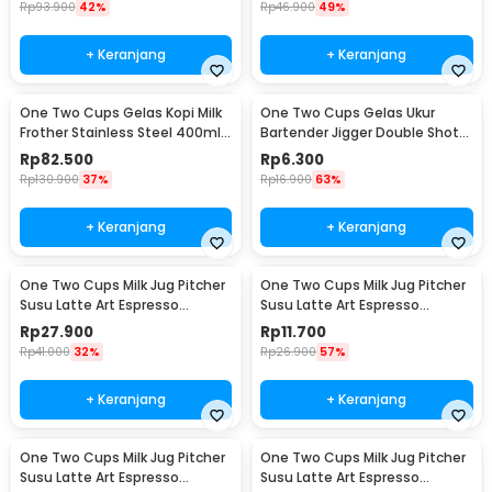
Rp
93.900
42%
Rp
46.900
49%
+ Keranjang
+ Keranjang
One Two Cups Gelas Kopi Milk
One Two Cups Gelas Ukur
Frother Stainless Steel 400ml -
Bartender Jigger Double Shot
WZ0011
15ml and 30ml - LE2
Rp
82.500
Rp
6.300
Rp
130.900
37%
Rp
16.900
63%
+ Keranjang
+ Keranjang
One Two Cups Milk Jug Pitcher
One Two Cups Milk Jug Pitcher
Susu Latte Art Espresso
Susu Latte Art Espresso
Stainless Steel 200ml - J068
Stainless Steel 1oz - S06HG
Rp
27.900
Rp
11.700
Rp
41.000
32%
Rp
26.900
57%
+ Keranjang
+ Keranjang
One Two Cups Milk Jug Pitcher
One Two Cups Milk Jug Pitcher
Susu Latte Art Espresso
Susu Latte Art Espresso