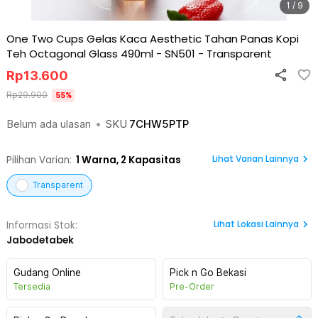
1 / 9
One Two Cups Gelas Kaca Aesthetic Tahan Panas Kopi
Teh Octagonal Glass 490ml - SN501
-
Transparent
Rp
13.600
Rp
29.900
55
%
Belum ada ulasan
•
SKU
7CHW5PTP
Lihat Varian Lainnya
Pilihan Varian:
1
Warna,
2 Kapasitas
Transparent
Lihat
Lokasi Lainnya
Informasi Stok:
Jabodetabek
Gudang Online
Pick n Go Bekasi
Tersedia
Pre-Order