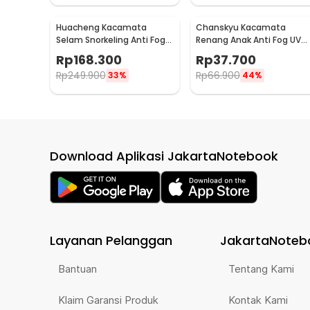
Huacheng Kacamata
Chanskyu Kacamata
Selam Snorkeling Anti Fog
Renang Anak Anti Fog UV
Tempered Glass Diving
Protection Panoramic
Rp
168.300
Rp
37.700
Mask - QW-01
Earplug - CK185
Rp
249.900
Rp
66.900
33%
44%
Download Aplikasi JakartaNotebook
Layanan Pelanggan
JakartaNoteb
Bantuan
Tentang Kami
Klaim Garansi Produk
Kontak Kami