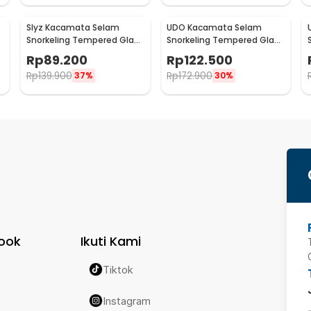
Slyz Kacamata Selam
UDO Kacamata Selam
Snorkeling Tempered Glass
Snorkeling Tempered Glass
GoPro Mount Diving Mask -
Anti Fog Diving Mask - U-16
Rp
89.200
Rp
122.500
INU91
Rp
139.900
Rp
172.900
37%
30%
ook
Ikuti Kami
Tiktok
Instagram