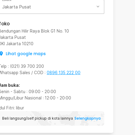
Jakarta Pusat
Toko
Bendungan Hilir Raya Blok G1 No. 10
Jakarta Pusat
DKI Jakarta
10210
Lihat google maps
Telp
:
(021) 39 700 200
Whatsapp Sales / COD
:
0896 135 222 00
Jam buka:
Senin - Sabtu
:
09:00
-
20:00
Minggu/Libur Nasional
:
12:00
-
20:00
Idul Fitri
: libur
Selengkapnya
Beli langsung/self pickup di kota lainnya