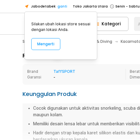
Jabodetabek
ganti
Toko Jakarta Utara
Toko Tangerang
Kategori
A
Silakan ubah lokasi store sesuai
Toko Cikupa
dengan lokasi Anda.
Pick n Go Jakarta Barat
Senin - J
Sport & Outdoor
Olahraga Renang & Diving
Kacamata
Mengerti
Pick n Go Bekasi
Senin - Jumat (08
Pick n Go Depok
Senin - Jumat (08
Rincian Produk
Toko Jakarta Pusat
Senin - Sabtu
Brand
TaffSPORT
Berat
Toko Jakarta Barat
Senin - Sabtu
Garansi
-
Dime
Toko Jakarta Utara
Toko Tangerang
Keunggulan Produk
Toko Cikupa
Cocok digunakan untuk aktivitas snorkeling, scuba di
Pick n Go Jakarta Barat
Senin - J
maupun kolam.
Pick n Go Bekasi
Senin - Jumat (08
Memiliki desain lensa lebar untuk memberikan visibili
Pick n Go Depok
Senin - Jumat (08
Hadir dengan strap kepala karet silikon elastis dan
berdasarkan ukuran kepala.