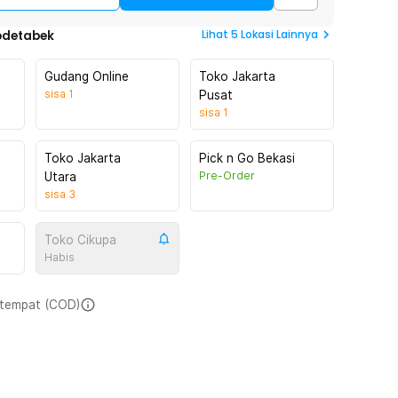
Lihat
5
Lokasi Lainnya
odetabek
Gudang Online
Toko Jakarta
sisa
1
Pusat
sisa
1
Toko Jakarta
Pick n Go Bekasi
Pre-Order
Utara
sisa
3
Toko Cikupa
Habis
i tempat (COD)