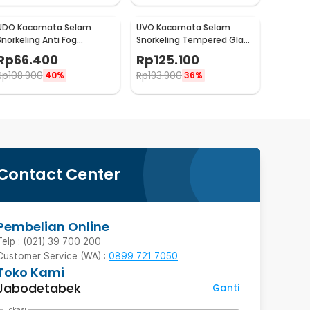
UDO Kacamata Selam
UVO Kacamata Selam
Snorkeling Anti Fog
Snorkeling Tempered Glass
Tempered Glass Diving
Anti Fog Diving Mask - U-88
Rp
66.400
Rp
125.100
Mask - U-165
Rp
108.900
Rp
193.900
40%
36%
Contact Center
Pembelian Online
Telp : (021) 39 700 200
Customer Service (WA) :
0899 721 7050
Toko Kami
Jabodetabek
Ganti
Lokasi