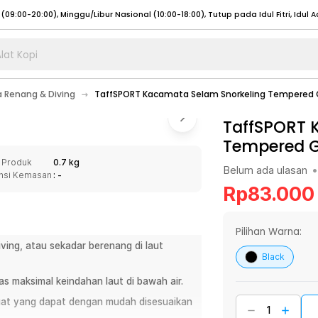
lat Kopi
umat (07:00 - 20:00), Sabtu - Minggu (08:00 - 20:00), Tutup pada Idul Fitri
Sele
 Renang & Diving
TaffSPORT Kacamata Selam Snorkeling Tempered G
:00 - 20:00), Sabtu - Minggu/ Libur Nasional (08:00 - 17:00)
Selengkapnya
:00 - 20:00), Sabtu - Minggu/ Libur Nasional (08:00 - 17:00)
TaffSPORT 
Selengkapnya
Tempered G
 (09:00-20:00), Minggu/Libur Nasional (12:00-20:00), Tutup pada Idul Fitri
Sele
 Produk
0.7 kg
 (09:00-20:00), Minggu/Libur Nasional (12:00-20:00), Tutup pada Idul Fitri
Sele
Belum ada ulasan
•
nsi Kemasan
: -
Rp
83.000
Pilihan Warna:
ving, atau sekadar berenang di laut
umat (07:00 - 20:00), Sabtu - Minggu (08:00 - 20:00), Tutup pada Idul Fitri
Sele
Black
:00 - 20:00), Sabtu - Minggu/ Libur Nasional (08:00 - 17:00)
Selengkapnya
tas maksimal keindahan laut di bawah air.
:00 - 20:00), Sabtu - Minggu/ Libur Nasional (08:00 - 17:00)
Selengkapnya
 kuat yang dapat dengan mudah disesuaikan