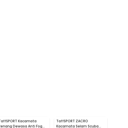
TaffSPORT Kacamata
TaffSPORT ZACRO
Renang Dewasa Anti Fog
Kacamata Selam Scuba