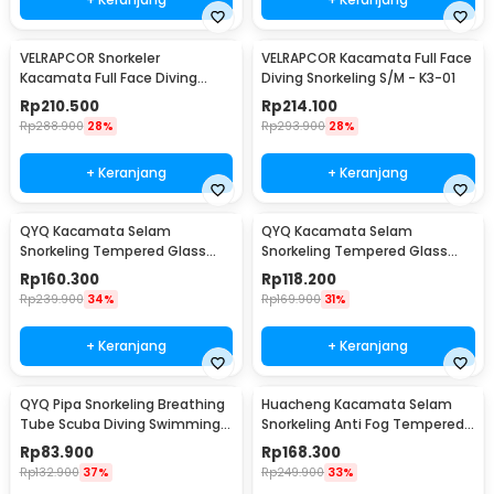
VELRAPCOR Snorkeler
VELRAPCOR Kacamata Full Face
Kacamata Full Face Diving
Diving Snorkeling S/M - K3-01
Snorkeling L/XL - K3
Rp
210.500
Rp
214.100
Rp
288.900
28%
Rp
293.900
28%
+ Keranjang
+ Keranjang
QYQ Kacamata Selam
QYQ Kacamata Selam
Snorkeling Tempered Glass
Snorkeling Tempered Glass
Anti Fog Diving Mask - 308
Anti Fog Diving Mask - 180
Rp
160.300
Rp
118.200
Rp
239.900
34%
Rp
169.900
31%
+ Keranjang
+ Keranjang
QYQ Pipa Snorkeling Breathing
Huacheng Kacamata Selam
Tube Scuba Diving Swimming
Snorkeling Anti Fog Tempered
Leakproof - Q398
Glass Diving Mask - QW-01
Rp
83.900
Rp
168.300
Rp
132.900
37%
Rp
249.900
33%