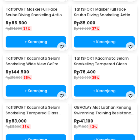
TaffSPORT Masker Full Face
TaffSPORT Masker Full Face
Scuba Diving Snorkeling Action
Scuba Diving Snorkeling Action
Cam Mount S/M - M2068G
Cam Mount L/XL - M2068G
Rp
85.500
Rp
85.000
Rp
134.900
37%
Rp
133.900
37%
+ Keranjang
+ Keranjang
TaffSPORT Kacamata Selam
TaffSPORT Kacamata Selam
Snorkeling Wide View GoPro
Snorkeling Tempered Glass
Mount Diving Mask - AS304
Diving Mask - M23
Rp
144.900
Rp
76.400
Rp
219.900
35%
Rp
122.900
38%
+ Keranjang
+ Keranjang
TaffSPORT Kacamata Selam
OBAOLAY Alat Latihan Renang
Snorkeling Tempered Glass
Swimming Training Resistance
Diving Mask - M24
Band 4M - OB100
Rp
83.000
Rp
41.100
Rp
131.900
38%
Rp
71.900
43%
+ Keranjang
+ Keranjang