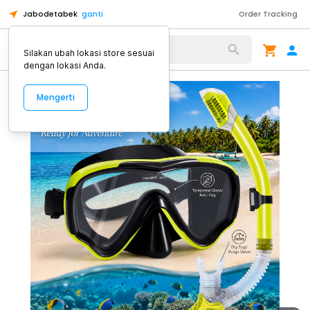
Jabodetabek
ganti
Order Tracking
Alat Kopi
Silakan ubah lokasi store sesuai
dengan lokasi Anda.
Mengerti