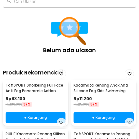
Strap Adjustable Mudah Disesuaikan
Cari Ulasan
Tali kepala berbahan silikon elastis dapat disesuaikan dengan
berbagai ukuran kepala. Pengaturan yang mudah membuat masker
tetap stabil ketika digunakan berenang maupun snorkeling. Desain
unisex membuat produk cocok digunakan oleh pria maupun wanita.
Kelengkapan Produk
Rincian yang Anda dapatkan untuk pembelian produk ini:
Belum ada ulasan
1 x UDO Kacamata Selam Snorkeling Tempered Glass Anti Fog
Diving Mask - U-16
1 x Selang Snorkel
Produk Rekomendasi
TaffSPORT Snorkeling Full Face
Kacamata Renang Anak Anti
Anti Fog Panoramic Action
Silicone Fog Kids Swimming
Cam L/XL - M2068G
Goggles - EE243
Rp
83.100
Rp
11.200
Rp
130.900
37%
Rp
25.900
57%
+ Keranjang
+ Keranjang
RUIHE Kacamata Renang Silikon
TaffSPORT Kacamata Renang