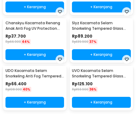
+ Keranjang
+ Keranjang
Chanskyu Kacamata Renang
Slyz Kacamata Selam
Anak Anti Fog UV Protection
Snorkeling Tempered Glass
Panoramic Earplug - CK185
GoPro Mount Diving Mask -
Rp
37.700
Rp
89.200
INU91
Rp
66.900
44%
Rp
139.900
37%
+ Keranjang
+ Keranjang
UDO Kacamata Selam
UVO Kacamata Selam
Snorkeling Anti Fog Tempered
Snorkeling Tempered Glass
Glass Diving Mask - U-165
Anti Fog Diving Mask - U-88
Rp
66.400
Rp
125.100
Rp
108.900
40%
Rp
193.900
36%
+ Keranjang
+ Keranjang
Ingatkan Saya