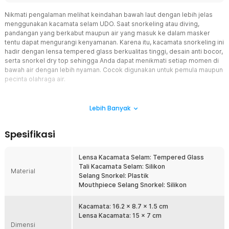
Nikmati pengalaman melihat keindahan bawah laut dengan lebih jelas
menggunakan kacamata selam UDO. Saat snorkeling atau diving,
pandangan yang berkabut maupun air yang masuk ke dalam masker
tentu dapat mengurangi kenyamanan. Karena itu, kacamata snorkeling ini
hadir dengan lensa tempered glass berkualitas tinggi, desain anti bocor,
serta snorkel dry top sehingga Anda dapat menikmati setiap momen di
bawah air dengan lebih nyaman. Cocok digunakan untuk pemula maupun
pecinta olahraga air.
Fitur
Lebih Banyak
Lensa Tempered Glass Super Jernih
Lensa menggunakan tempered glass berkualitas sehingga
Spesifikasi
menghasilkan visibilitas yang lebih jernih saat berada di bawah air.
Material ini juga lebih kuat dibanding lensa plastik biasa sehingga
lebih awet untuk penggunaan snorkeling maupun diving ringan.
Lensa Kacamata Selam: Tempered Glass
Dengan pandangan yang lebih jelas, Anda dapat menikmati
Tali Kacamata Selam: Silikon
Material
keindahan terumbu karang, ikan, dan biota laut tanpa gangguan.
Selang Snorkel: Plastik
Mouthpiece Selang Snorkel: Silikon
Desain Anti Fog untuk Pandangan Maksimal
Lensa dirancang agar membantu mengurangi munculnya embun
atau kabut selama digunakan. Visibilitas yang tetap jernih membuat
Kacamata: 16.2 x 8.7 x 1.5 cm
aktivitas snorkeling terasa lebih nyaman tanpa perlu sering
Lensa Kacamata: 15 x 7 cm
Dimensi
membersihkan bagian dalam lensa. Fitur ini sangat membantu saat