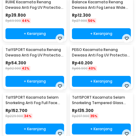
RUIHE Kacamata Renang
Balance Kacamata Renang
Dewasa Anti Fog UV Protection
Dewasa Anti Fog Lensa Wide
Lensa Panoramic - 9200
Vision Earplug - 826
Rp
39.800
Rp
12.300
Rp
69.900
44%
Rp
27.900
56%
+ Keranjang
+ Keranjang
TaffSPORT Kacamata Renang
PEISO Kacamata Renang
Dewasa Anti Fog UV Protection
Dewasa Anti Fog UV Protection
Big Frame - YY-1715
Wide View Earplug - MC-900
Rp
54.300
Rp
40.200
Rp
92.900
42%
Rp
66.900
40%
+ Keranjang
+ Keranjang
TaffSPORT Kacamata Selam
TaffSPORT Kacamata Selam
Snorkeling Anti Fog Full Face
Snorkeling Tempered Glass
Diving Mask - M2077G
Diving Mask - AS303JF
Rp
152.700
Rp
135.300
Rp
229.900
34%
Rp
207.900
35%
+ Keranjang
+ Keranjang