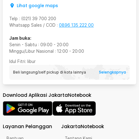
Lihat google maps
Telp
:
(021) 39 700 200
Whatsapp Sales / COD
:
0896 135 222 00
Jam buka:
Senin - Sabtu
:
09:00
-
20:00
Minggu/Libur Nasional
:
12:00
-
20:00
Idul Fitri
: libur
Selengkapnya
Beli langsung/self pickup di kota lainnya
Download Aplikasi JakartaNotebook
Layanan Pelanggan
JakartaNotebook
Bantuan
Tentang Kami