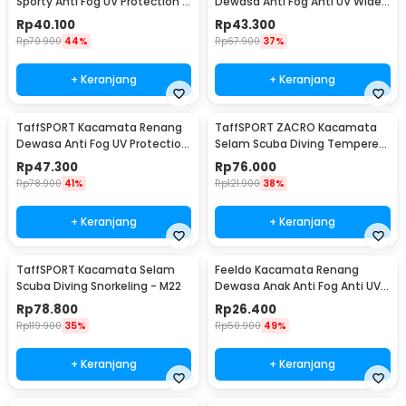
Sporty Anti Fog UV Protection -
Dewasa Anti Fog Anti UV Wide
RH5310E
Vision Earplug - A380
Rp
40.100
Rp
43.300
Rp
70.900
44%
Rp
67.900
37%
+ Keranjang
+ Keranjang
TaffSPORT Kacamata Renang
TaffSPORT ZACRO Kacamata
Dewasa Anti Fog UV Protection
Selam Scuba Diving Tempered
- GOG-3550
Glass - 502
Rp
47.300
Rp
76.000
Rp
78.900
41%
Rp
121.900
38%
+ Keranjang
+ Keranjang
TaffSPORT Kacamata Selam
Feeldo Kacamata Renang
Scuba Diving Snorkeling - M22
Dewasa Anak Anti Fog Anti UV
Strap Adjustable - TL100
Rp
78.800
Rp
26.400
Rp
119.900
35%
Rp
50.900
49%
+ Keranjang
+ Keranjang