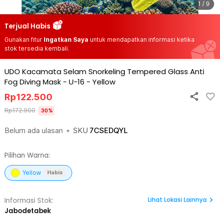
1 / 9
Terjual Habis
Gunakan fitur
Ingatkan Saya
untuk mendapatkan informasi ketika
stok tersedia kembali.
UDO Kacamata Selam Snorkeling Tempered Glass Anti
Fog Diving Mask - U-16
-
Yellow
Rp
122.500
Rp
172.900
30
%
Belum ada ulasan
•
SKU
7CSEDQYL
Pilihan Warna:
Yellow
Habis
Lihat
Lokasi Lainnya
Informasi Stok:
Jabodetabek