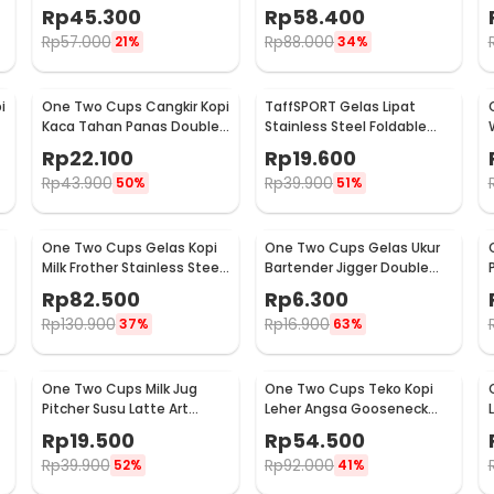
Espresso Stainless Steel
Espresso Stainless Steel
Rp
45.300
Rp
58.400
600ml - J068
900ml - J068
Rp
57.000
Rp
88.000
21%
34%
i
One Two Cups Cangkir Kopi
TaffSPORT Gelas Lipat
Kaca Tahan Panas Double
Stainless Steel Foldable
Wall Cup 180ml - DOME240
Cup Carabiner 240ml -
Rp
22.100
Rp
19.600
F180
Rp
43.900
Rp
39.900
50%
51%
One Two Cups Gelas Kopi
One Two Cups Gelas Ukur
Milk Frother Stainless Steel
Bartender Jigger Double
400ml - WZ0011
Shot 15ml and 30ml - LE2
Rp
82.500
Rp
6.300
Rp
130.900
Rp
16.900
37%
63%
One Two Cups Milk Jug
One Two Cups Teko Kopi
Pitcher Susu Latte Art
Leher Angsa Gooseneck
Espresso Stainless Steel
Pour Over Drip Kettle 250ml
Rp
19.500
Rp
54.500
5oz - S06HG
- AA049
Rp
39.900
Rp
92.000
52%
41%