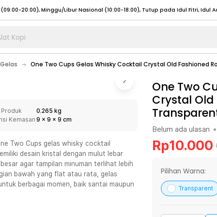
lat Kopi
umat (07:00 - 20:00), Sabtu - Minggu (08:00 - 20:00), Tutup pada Idul Fitri
Sele
Gelas
One Two Cups Gelas Whisky Cocktail Crystal Old Fashioned Ro
:00 - 20:00), Sabtu - Minggu/ Libur Nasional (08:00 - 17:00)
Selengkapnya
:00 - 20:00), Sabtu - Minggu/ Libur Nasional (08:00 - 17:00)
One Two Cu
Selengkapnya
Crystal Old
 (09:00-20:00), Minggu/Libur Nasional (12:00-20:00), Tutup pada Idul Fitri
Sele
Transparen
 Produk
0.265 kg
 (09:00-20:00), Minggu/Libur Nasional (12:00-20:00), Tutup pada Idul Fitri
Sele
nsi Kemasan
9
x
9
x
9
cm
Belum ada ulasan
•
Rp
10.000
ne Two Cups gelas whisky cocktail
miliki desain kristal dengan mulut lebar
esar agar tampilan minuman terlihat lebih
umat (07:00 - 20:00), Sabtu - Minggu (08:00 - 20:00), Tutup pada Idul Fitri
Sele
Pilihan Warna:
gian bawah yang flat atau rata, gelas
 untuk berbagai momen, baik santai maupun
:00 - 20:00), Sabtu - Minggu/ Libur Nasional (08:00 - 17:00)
Selengkapnya
Transparent
:00 - 20:00), Sabtu - Minggu/ Libur Nasional (08:00 - 17:00)
Selengkapnya