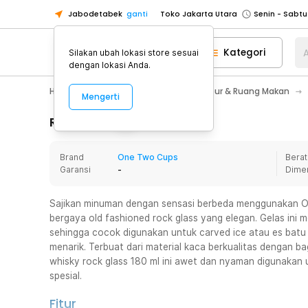
Jabodetabek
ganti
Toko Jakarta Utara
Toko Tangerang
Kategori
A
Silakan ubah lokasi store sesuai
Toko Cikupa
dengan lokasi Anda.
Pick n Go Jakarta Barat
Senin - J
Home Appliance
Perlengkapan Dapur & Ruang Makan
Mengerti
Pick n Go Bekasi
Senin - Jumat (08
Pick n Go Depok
Senin - Jumat (08
Rincian Produk
Toko Jakarta Pusat
Senin - Sabtu
Brand
One Two Cups
Berat
Toko Jakarta Barat
Senin - Sabtu
Garansi
-
Dime
Toko Jakarta Utara
Toko Tangerang
Sajikan minuman dengan sensasi berbeda menggunakan O
bergaya old fashioned rock glass yang elegan. Gelas ini me
Toko Cikupa
sehingga cocok digunakan untuk carved ice atau es batu b
Pick n Go Jakarta Barat
Senin - J
menarik. Terbuat dari material kaca berkualitas dengan ba
whisky rock glass 180 ml ini awet dan nyaman digunakan
Pick n Go Bekasi
Senin - Jumat (08
spesial.
Pick n Go Depok
Senin - Jumat (08
Fitur