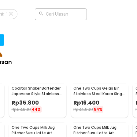
1
(
0
)
Cari Ulasan
asan
Cocktail Shaker Bartender
One Two Cups Gelas Bir
Japanese Style Stainless
Stainless Steel Korea Single
Steel 200ml
Wall Glass 180ml - J070
Rp
35.800
Rp
16.400
Rp
63.900
Rp
34.900
44%
54%
One Two Cups Milk Jug
One Two Cups Milk Jug
Pitcher Susu Latte Art
Pitcher Susu Latte Art