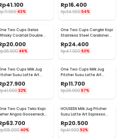
Espresso Stainless Steel
Double Wall Glass 250ml -
Rp
41.100
Rp
16.400
350ml - 10084
PLY1704
Rp
71.900
Rp
34.900
43%
54%
One Two Cups Gelas
One Two Cups Cangkir Kopi
Whisky Cocktail Double
Stainless Steel Carabiner
Wall Skull Rock Glass 150ml
Camping Cup 220ml - C125
Rp
20.000
Rp
24.400
- SG-02
Rp
36.900
Rp
47.900
46%
50%
One Two Cups Milk Jug
One Two Cups Milk Jug
Pitcher Susu Latte Art
Pitcher Susu Latte Art
Espresso Stainless Steel
Espresso Stainless Steel
Rp
27.900
Rp
11.700
200ml - J068
1oz - S06HG
Rp
41.000
Rp
26.900
32%
57%
One Two Cups Teko Kopi
HOUSEEN Milk Jug Pitcher
Leher Angsa Gooseneck
Susu Latte Art Espresso
Pour Over Drip Kettle 350ml
Stainless Steel 55ml -
Rp
63.700
Rp
20.500
- AA049
DL060
Rp
105.000
Rp
41.900
40%
52%