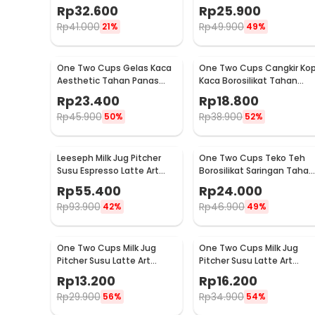
Espresso Stainless Steel
Espresso Stainless Steel
Rp
32.600
Rp
25.900
350ml - J068
150ml - J068
Rp
41.000
Rp
49.900
21%
49%
One Two Cups Gelas Kaca
One Two Cups Cangkir Kop
Aesthetic Tahan Panas
Kaca Borosilikat Tahan
Double Wall Glass 433ml -
Panas Double Wall Cup
Rp
23.400
Rp
18.800
PLY1704
160ml
Rp
45.900
Rp
38.900
50%
52%
Leeseph Milk Jug Pitcher
One Two Cups Teko Teh
Susu Espresso Latte Art
Borosilikat Saringan Tahan
Stainless Steel 600ml - L-
Panas Teapot 500ml - TP-
Rp
55.400
Rp
24.000
2016
757
Rp
93.900
Rp
46.900
42%
49%
One Two Cups Milk Jug
One Two Cups Milk Jug
Pitcher Susu Latte Art
Pitcher Susu Latte Art
Espresso Stainless Steel
Espresso Stainless Steel
Rp
13.200
Rp
16.200
1.5oz - S06HG
3oz - S06HG
Rp
29.900
Rp
34.900
56%
54%