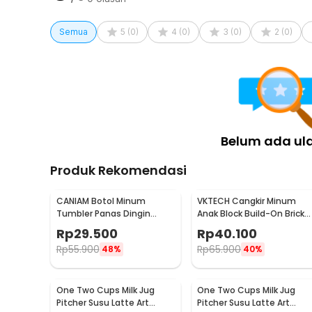
Semua
5
(
0
)
4
(
0
)
3
(
0
)
2
(
0
)
Belum ada ul
Produk Rekomendasi
CANIAM Botol Minum
VKTECH Cangkir Minum
Tumbler Panas Dingin
Anak Block Build-On Brick
Lensa Kamera 24-105mm
Toy Mug 350ml - 936SN
Rp
29.500
Rp
40.100
400ml
Rp
55.900
Rp
65.900
48%
40%
One Two Cups Milk Jug
One Two Cups Milk Jug
Pitcher Susu Latte Art
Pitcher Susu Latte Art