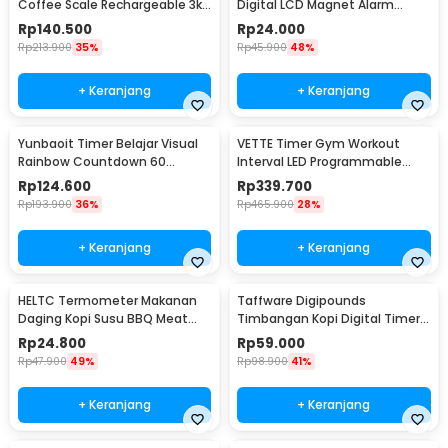
Coffee Scale Rechargeable 3kg
Digital LCD Magnet Alarm
0.1g - CX-3
Kitchen Countdown - ST5026
Rp
140.500
Rp
24.000
Rp
213.900
35%
Rp
45.900
48%
+ Keranjang
+ Keranjang
Yunbaoit Timer Belajar Visual
VETTE Timer Gym Workout
Rainbow Countdown 60
Interval LED Programmable
Minutes - VT01
Remote Control - VT-40
Rp
124.600
Rp
339.700
Rp
193.900
36%
Rp
465.900
28%
+ Keranjang
+ Keranjang
HELTC Termometer Makanan
Taffware Digipounds
Daging Kopi Susu BBQ Meat
Timbangan Kopi Digital Timer
Temperature Analog - EC1
Coffee Scale 0.1g 3kg - MS-K07
Rp
24.800
Rp
59.000
Rp
47.900
49%
Rp
98.900
41%
+ Keranjang
+ Keranjang