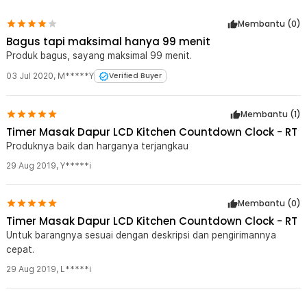
Kelengkapan Produk
Membantu (
0
)
Rincian yang Anda dapatkan untuk pembelian produk ini:
Bagus tapi maksimal hanya 99 menit
1 x Timer Masak Dapur Digital Magnetic Alarm Kitchen
Countdown - DOL-118
Produk bagus, sayang maksimal 99 menit.
03 Jul 2020
,
M*****Y
Verified Buyer
Membantu (
1
)
Timer Masak Dapur LCD Kitchen Countdown Clock - RT
Produknya baik dan harganya terjangkau
29 Aug 2019
,
Y*****i
Membantu (
0
)
Timer Masak Dapur LCD Kitchen Countdown Clock - RT
Untuk barangnya sesuai dengan deskripsi dan pengirimannya
cepat.
29 Aug 2019
,
L*****i