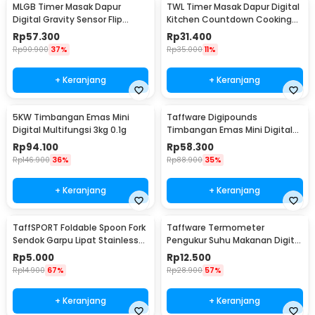
MLGB Timer Masak Dapur
TWL Timer Masak Dapur Digital
Digital Gravity Sensor Flip
Kitchen Countdown Cooking
Kitchen Countdown - CT10
Reminder - T-1
Rp
57.300
Rp
31.400
Rp
90.900
37%
Rp
35.000
11%
+ Keranjang
+ Keranjang
5KW Timbangan Emas Mini
Taffware Digipounds
Digital Multifungsi 3kg 0.1g
Timbangan Emas Mini Digital
Multifungsi 500g 0.1g - EK518
Rp
94.100
Rp
58.300
Rp
146.900
36%
Rp
88.900
35%
+ Keranjang
+ Keranjang
TaffSPORT Foldable Spoon Fork
Taffware Termometer
Sendok Garpu Lipat Stainless
Pengukur Suhu Makanan Digital
Steel 410 - SVGF2
Daging Kopi Susu - TP101
Rp
5.000
Rp
12.500
Rp
14.900
67%
Rp
28.900
57%
+ Keranjang
+ Keranjang