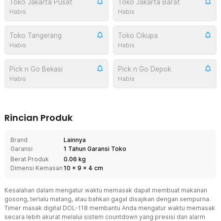
Toko Jakarta Pusat
Toko Jakarta Barat
Habis
Habis
Toko Tangerang
Toko Cikupa
Habis
Habis
Pick n Go Bekasi
Pick n Go Depok
Habis
Habis
Rincian Produk
Brand
Lainnya
Garansi
1 Tahun Garansi Toko
Berat Produk
0.06 kg
Dimensi Kemasan
10
x
9
x
4
cm
Kesalahan dalam mengatur waktu memasak dapat membuat makanan
gosong, terlalu matang, atau bahkan gagal disajikan dengan sempurna.
Timer masak digital DOL-118 membantu Anda mengatur waktu memasak
secara lebih akurat melalui sistem countdown yang presisi dan alarm