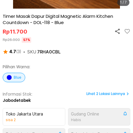
1 / 7
Timer Masak Dapur Digital Magnetic Alarm Kitchen
Countdown - DOL-118
-
Blue
Rp
11.700
Rp
26.900
57
%
•
SKU
7RHA0CBL
4.7
(
3
)
Pilihan Warna:
Blue
Lihat
2
Lokasi Lainnya
Informasi Stok:
Jabodetabek
Toko Jakarta Utara
Gudang Online
sisa
2
Habis