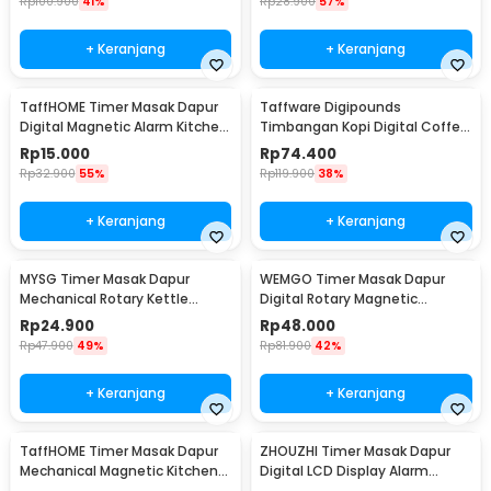
Rp
100.900
41%
Rp
28.900
57%
+ Keranjang
+ Keranjang
TaffHOME Timer Masak Dapur
Taffware Digipounds
Digital Magnetic Alarm Kitchen
Timbangan Kopi Digital Coffee
Countdown - T10
Scale 3kg 0.1-1g - EK6002
Rp
15.000
Rp
74.400
Rp
32.900
55%
Rp
119.900
38%
+ Keranjang
+ Keranjang
MYSG Timer Masak Dapur
WEMGO Timer Masak Dapur
Mechanical Rotary Kettle
Digital Rotary Magnetic
Kitchen Countdown - M-63
Kitchen Countdown - H-217
Rp
24.900
Rp
48.000
Rp
47.900
49%
Rp
81.900
42%
+ Keranjang
+ Keranjang
TaffHOME Timer Masak Dapur
ZHOUZHI Timer Masak Dapur
Mechanical Magnetic Kitchen
Digital LCD Display Alarm
Countdown - QR-60
Kitchen Countdown - ZK-2206