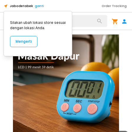
Jabodetabek
ganti
Order Tracking
Alat Kopi
Silakan ubah lokasi store sesuai
dengan lokasi Anda.
Mengerti