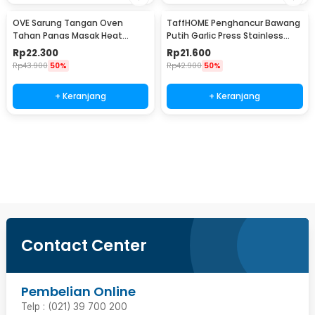
OVE Sarung Tangan Oven
TaffHOME Penghancur Bawang
Tahan Panas Masak Heat
Putih Garlic Press Stainless
Resistant Gloves - 540F
Steel - A42
Rp
22.300
Rp
21.600
Rp
43.900
50%
Rp
42.900
50%
+ Keranjang
+ Keranjang
Beli Sekarang
Contact Center
Pembelian Online
Telp : (021) 39 700 200