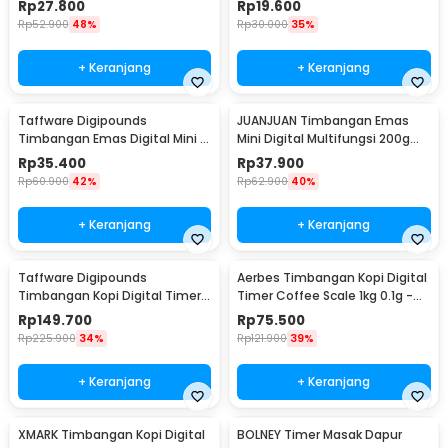
Rp
27.800
Rp
19.600
Rp
52.900
48%
Rp
30.000
35%
+ Keranjang
+ Keranjang
Taffware Digipounds
JUANJUAN Timbangan Emas
Timbangan Emas Digital Mini 7
Mini Digital Multifungsi 200g
Units 0.01g 500g - CX-88
0.01g - ATP136
Rp
35.400
Rp
37.900
Rp
60.900
42%
Rp
62.900
40%
+ Keranjang
+ Keranjang
Taffware Digipounds
Aerbes Timbangan Kopi Digital
Timbangan Kopi Digital Timer
Timer Coffee Scale 1kg 0.1g -
Coffee Scale 2kg 0.1g - CN668
CX1000G
Rp
149.700
Rp
75.500
Rp
225.900
34%
Rp
121.900
39%
+ Keranjang
+ Keranjang
XMARK Timbangan Kopi Digital
BOLNEY Timer Masak Dapur