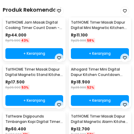
Produk Rekomendasi
TaffHOME Jam Masak Digital
TaffHOME Timer Masak Dapur
Cooking Timer Count Down -
Digital Mini Magnetic Kitchen
DC101
Countdown - 704AAB
Rp
44.000
Rp
11.100
Rp
75.900
43%
Rp
25.900
58%
+ Keranjang
+ Keranjang
TaffHOME Timer Masak Dapur
Aihogard Timer Mini Digital
Digital Magnetic Stand Kitchen
Dapur Kitchen Countdown
Countdown - JS-183
Timer - II5
Rp
17.500
Rp
18.900
Rp
36.900
53%
Rp
38.900
52%
+ Keranjang
+ Keranjang
Taffware Digipounds
TaffHOME Timer Masak Dapur
Timbangan Kopi Digital Timer
Digital Magnetic Alarm Kitchen
Coffee Scale 0.1g 5kg - MS-K07
Countdown - JS-113
Rp
60.400
Rp
12.700