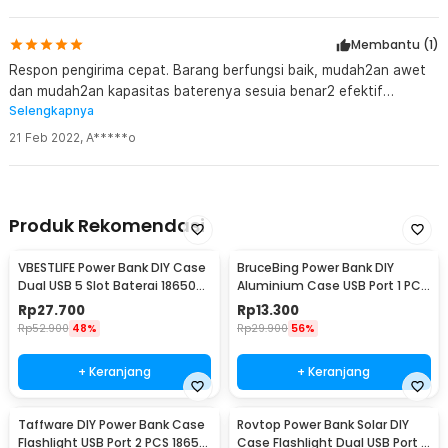
Membantu (
1
)
Respon pengirima cepat. Barang berfungsi baik, mudah2an awet
dan mudah2an kapasitas baterenya sesuia benar2 efektif
Selengkapnya
20000mAh
21 Feb 2022
,
A*****o
Produk Rekomendasi
VBESTLIFE Power Bank DIY Case
BruceBing Power Bank DIY
Dual USB 5 Slot Baterai 18650
Aluminium Case USB Port 1 PCS
Flat Top - YDJ-009HX
18650 Flat Top - M3
Rp
27.700
Rp
13.300
Rp
52.900
48%
Rp
29.900
56%
+ Keranjang
+ Keranjang
Taffware DIY Power Bank Case
Rovtop Power Bank Solar DIY
Flashlight USB Port 2 PCS 18650
Case Flashlight Dual USB Port 5