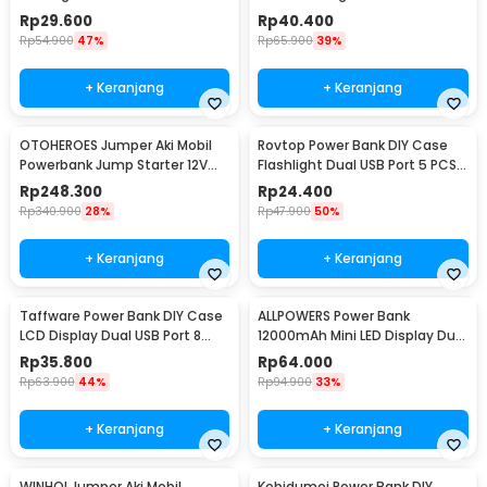
Flat Top - M06
PCS 18650 - 4NB1
Rp
29.600
Rp
40.400
Rp
54.900
47%
Rp
65.900
39%
+ Keranjang
+ Keranjang
OTOHEROES Jumper Aki Mobil
Rovtop Power Bank DIY Case
Powerbank Jump Starter 12V
Flashlight Dual USB Port 5 PCS
10000mAh 300A - K21
18650 - PB-01
Rp
248.300
Rp
24.400
Rp
340.900
28%
Rp
47.900
50%
+ Keranjang
+ Keranjang
Taffware Power Bank DIY Case
ALLPOWERS Power Bank
LCD Display Dual USB Port 8
12000mAh Mini LED Display Dual
PCS 18650 - A8
Port USB - S3000B
Rp
35.800
Rp
64.000
Rp
63.900
44%
Rp
94.900
33%
+ Keranjang
+ Keranjang
WINHOI Jumper Aki Mobil
Kebidumei Power Bank DIY