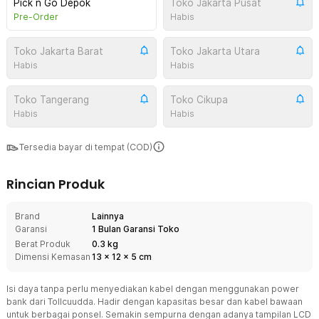
Pick n Go Depok
Toko Jakarta Pusat
Pre-Order
Habis
Toko Jakarta Barat
Toko Jakarta Utara
Habis
Habis
Toko Tangerang
Toko Cikupa
Habis
Habis
Tersedia bayar di tempat (COD)
Rincian Produk
Brand
Lainnya
Garansi
1 Bulan Garansi Toko
Berat Produk
0.3 kg
Dimensi Kemasan
13
x
12
x
5
cm
Isi daya tanpa perlu menyediakan kabel dengan menggunakan power
bank dari Tollcuudda. Hadir dengan kapasitas besar dan kabel bawaan
untuk berbagai ponsel. Semakin sempurna dengan adanya tampilan LCD