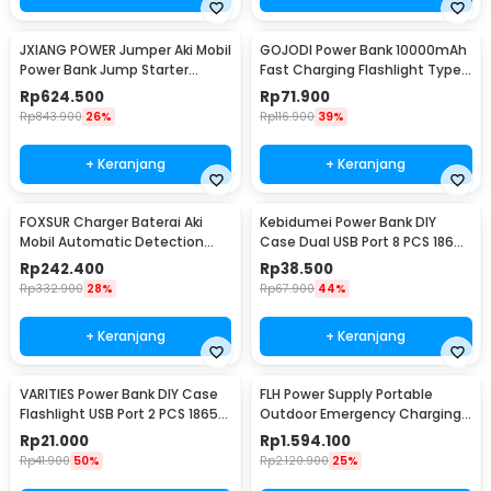
JXIANG POWER Jumper Aki Mobil
GOJODI Power Bank 10000mAh
Power Bank Jump Starter
Fast Charging Flashlight Type
20000mAh - JX-56Pro
C USB 22.5W - PB100W
Rp
624.500
Rp
71.900
Rp
843.900
26%
Rp
116.900
39%
+ Keranjang
+ Keranjang
FOXSUR Charger Baterai Aki
Kebidumei Power Bank DIY
Mobil Automatic Detection
Case Dual USB Port 8 PCS 18650
180AH 12/24V - FBC122410D
Flat Top - S8
Rp
242.400
Rp
38.500
Rp
332.900
28%
Rp
67.900
44%
+ Keranjang
+ Keranjang
VARITIES Power Bank DIY Case
FLH Power Supply Portable
Flashlight USB Port 2 PCS 18650
Outdoor Emergency Charging
Flat Top - V600
300W 90000mAh - FLH-300
Rp
21.000
Rp
1.594.100
Rp
41.900
50%
Rp
2.120.900
25%