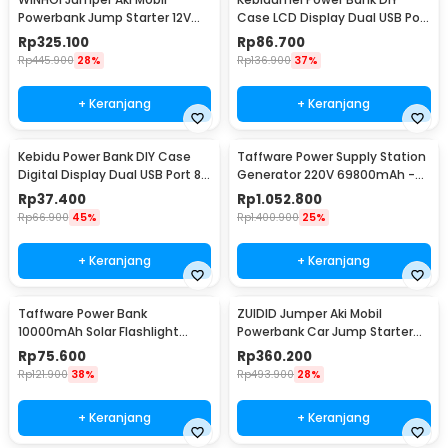
Powerbank Jump Starter 12V
Case LCD Display Dual USB Port
10000mAh 600A - JX27
4 PCS 18650 - KA4
Rp
325.100
Rp
86.700
Rp
445.900
28%
Rp
136.900
37%
+ Keranjang
+ Keranjang
Kebidu Power Bank DIY Case
Taffware Power Supply Station
Digital Display Dual USB Port 8
Generator 220V 69800mAh -
PCS 18650 - C18
OKD180
Rp
37.400
Rp
1.052.800
Rp
66.900
45%
Rp
1.400.900
25%
+ Keranjang
+ Keranjang
Taffware Power Bank
ZUIDID Jumper Aki Mobil
10000mAh Solar Flashlight
Powerbank Car Jump Starter
Waterproof Dual USB Port - PS-
12V 20000mAh 800A - R22
Rp
75.600
Rp
360.200
P401
Rp
121.900
38%
Rp
493.900
28%
+ Keranjang
+ Keranjang