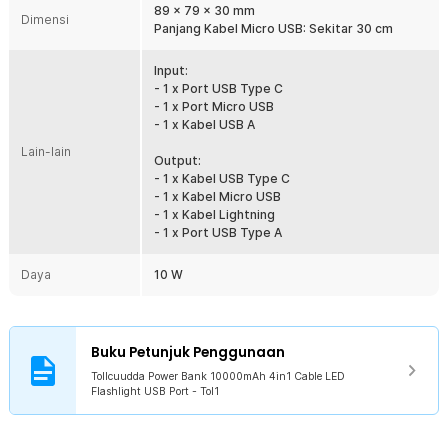
Lampu LED
89 x 79 x 30 mm
Dimensi
Dibekali dengan lampu LED yang bisa digunakan sebagai
Panjang Kabel Micro USB: Sekitar 30 cm
penerangan tambahan untuk mencari barang atau penerangan
tambahan.
Input:
- 1 x Port USB Type C
Kelengkapan Produk
- 1 x Port Micro USB
- 1 x Kabel USB A
Rincian yang Anda dapatkan untuk pembelian produk ini:
Lain-lain
1 x Tollcuudda Power Bank 10000mAh 4in1 Cable LED Flashlight
Output:
USB Port - Tol1
- 1 x Kabel USB Type C
1 x Kabel Daya Micro USB
- 1 x Kabel Micro USB
1 x Panduan Penggunaan
- 1 x Kabel Lightning
- 1 x Port USB Type A
Daya
10 W
Buku Petunjuk Penggunaan
Tollcuudda Power Bank 10000mAh 4in1 Cable LED
Flashlight USB Port - Tol1