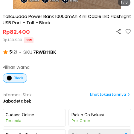
1 / 6
Tollcuudda Power Bank 10000mAh 4in1 Cable LED Flashlight
USB Port - Tol1
-
Black
Rp
82.400
Rp
130.900
38
%
•
SKU
7RWB11BK
5
(
2
)
Pilihan Warna:
Black
Lihat
Lokasi Lainnya
Informasi Stok:
Jabodetabek
Gudang Online
Pick n Go Bekasi
Tersedia
Pre-Order