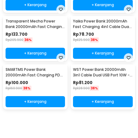
+ Keranjang
+ Keranjang
Transparent Mecha Power
Yaika Power Bank 20000mAh
Bank 20000mAh Fast Charging
Fast Charging 4in1 Cable Dual
USB Type C 22.5W - K125
USB Port - BA-1699
Rp
133.700
Rp
78.700
Rp
205.900
36%
Rp
125.900
38%
+ Keranjang
+ Keranjang
SMARTMS Power Bank
WST Power Bank 20000mAh
20000mAh Fast Charging PD
3in1 Cable Dual USB Port 10W -
3in1 Cable USB Type C 20W -
WS731
Rp
100.000
Rp
81.200
PB41
Rp
160.900
38%
Rp
128.900
38%
+ Keranjang
+ Keranjang
Beli Sekarang