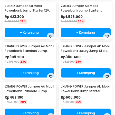
ZUIDID Jumper Aki Mobil
ZUIDID Jumper Aki Mobil
Powerbank Jump Starter 12V
Powerbank Jump Starter
29800mAh - R26
12V/24V 42000mAh 4000A -
Rp
423.300
Rp
1.926.000
R30
Rp
579.900
28%
Rp
2.561.900
25%
+ Keranjang
+ Keranjang
JXIANG POWER Jumper Aki Mobil
JXIANG POWER Jumper Aki Mobil
Powerbank Standard Jump
Powerbank Luxury Jump Starter
Starter 10000mAh - JX57
10000mAh - JX-008B
Rp
309.200
Rp
380.400
Rp
396.900
23%
Rp
521.900
28%
+ Keranjang
+ Keranjang
JXIANG POWER Jumper Aki Mobil
JXIANG POWER Jumper Aki Mobil
Powerbank Standard Jump
Power Bank Jump Starter
Starter 20000mAh - JX27-Pro
20000mAh - JX-27Pro
Rp
462.100
Rp
606.800
Rp
633.900
28%
Rp
819.900
26%
+ Keranjang
+ Keranjang