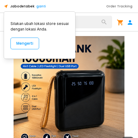
Jabodetabek
ganti
Order Tracking
Alat Kopi
Silakan ubah lokasi store sesuai
dengan lokasi Anda.
Mengerti