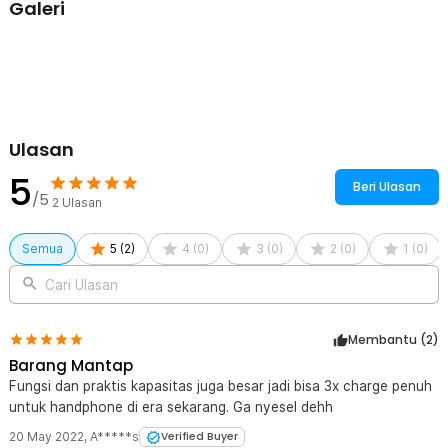
Galeri
Ulasan
5
Beri Ulasan
/5
2
Ulasan
Semua
5
(
2
)
4
(
0
)
3
(
0
)
2
(
0
)
1
(
0
)
Cari Ulasan
Membantu (
2
)
Barang Mantap
Fungsi dan praktis kapasitas juga besar jadi bisa 3x charge penuh
untuk handphone di era sekarang. Ga nyesel dehh
20 May 2022
,
A*****s
Verified Buyer