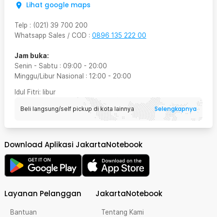
Lihat google maps
Telp
:
(021) 39 700 200
Whatsapp Sales / COD
:
0896 135 222 00
Jam buka:
Senin - Sabtu
:
09:00
-
20:00
Minggu/Libur Nasional
:
12:00
-
20:00
Idul Fitri
: libur
Selengkapnya
Beli langsung/self pickup di kota lainnya
Download Aplikasi JakartaNotebook
Layanan Pelanggan
JakartaNotebook
Bantuan
Tentang Kami