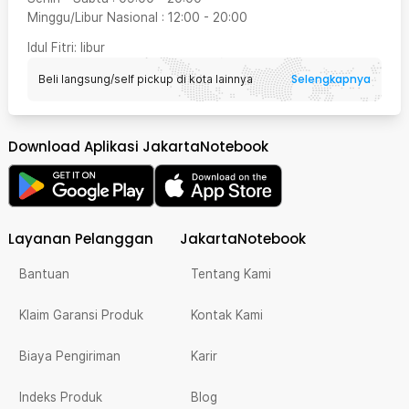
Minggu/Libur Nasional
:
12:00
-
20:00
Idul Fitri
: libur
Selengkapnya
Beli langsung/self pickup di kota lainnya
Download Aplikasi JakartaNotebook
Layanan Pelanggan
JakartaNotebook
Bantuan
Tentang Kami
Klaim Garansi Produk
Kontak Kami
Biaya Pengiriman
Karir
Indeks Produk
Blog