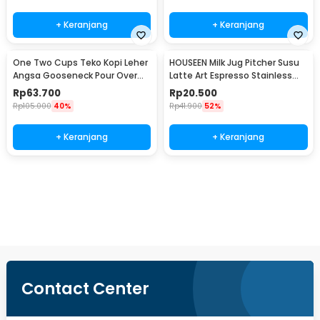
+ Keranjang
+ Keranjang
One Two Cups Teko Kopi Leher
HOUSEEN Milk Jug Pitcher Susu
Angsa Gooseneck Pour Over
Latte Art Espresso Stainless
Drip Kettle 350ml - AA049
Steel 55ml - DL060
Rp
63.700
Rp
20.500
Rp
105.000
40%
Rp
41.900
52%
+ Keranjang
+ Keranjang
Beli Sekarang
Contact Center