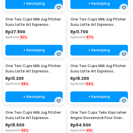
+ Keranjang
+ Keranjang
One Two Cups Milk Jug Pitcher
One Two Cups Milk Jug Pitcher
Susu Latte Art Espresso
Susu Latte Art Espresso
Stainless Steel 200ml - J068
Stainless Steel 1oz - S06HG
Rp
27.900
Rp
11.700
Rp
41.000
32%
Rp
26.900
57%
+ Keranjang
+ Keranjang
One Two Cups Milk Jug Pitcher
One Two Cups Milk Jug Pitcher
Susu Latte Art Espresso
Susu Latte Art Espresso
Stainless Steel 1.5oz - S06HG
Stainless Steel 3oz - S06HG
Rp
13.200
Rp
16.200
Rp
29.900
56%
Rp
34.900
54%
+ Keranjang
+ Keranjang
One Two Cups Milk Jug Pitcher
One Two Cups Teko Kopi Leher
Susu Latte Art Espresso
Angsa Gooseneck Pour Over
Stainless Steel 5oz - S06HG
Drip Kettle 250ml - AA049
Rp
19.500
Rp
54.500
Rp
39.900
52%
Rp
92.000
41%