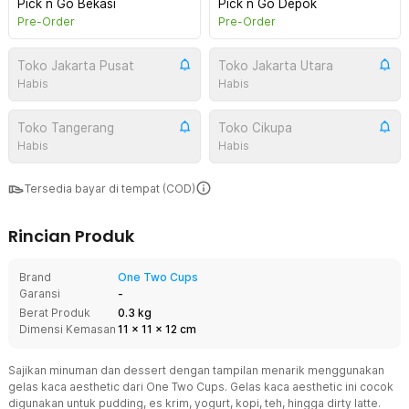
Pick n Go Bekasi
Pick n Go Depok
Pre-Order
Pre-Order
Toko Jakarta Pusat
Toko Jakarta Utara
Habis
Habis
Toko Tangerang
Toko Cikupa
Habis
Habis
Tersedia bayar di tempat (COD)
Rincian Produk
Brand
One Two Cups
Garansi
-
Berat Produk
0.3 kg
Dimensi Kemasan
11
x
11
x
12
cm
Sajikan minuman dan dessert dengan tampilan menarik menggunakan
gelas kaca aesthetic dari One Two Cups. Gelas kaca aesthetic ini cocok
digunakan untuk pudding, es krim, yogurt, kopi, teh, hingga dirty latte.