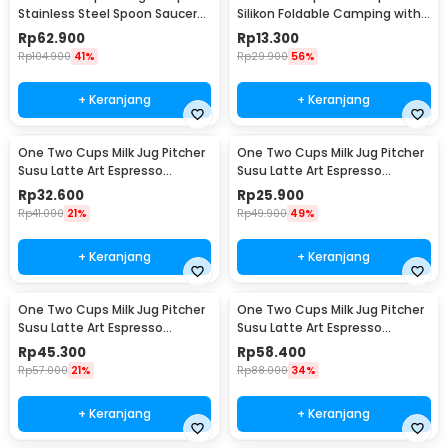
Stainless Steel Spoon Saucer
Silikon Foldable Camping with
Cup 120ml - 201
Strap 200ml - F120
Rp
62.900
Rp
13.300
Rp
104.900
41%
Rp
29.900
56%
+ Keranjang
+ Keranjang
One Two Cups Milk Jug Pitcher
One Two Cups Milk Jug Pitcher
Susu Latte Art Espresso
Susu Latte Art Espresso
Stainless Steel 350ml - J068
Stainless Steel 150ml - J068
Rp
32.600
Rp
25.900
Rp
41.000
21%
Rp
49.900
49%
+ Keranjang
+ Keranjang
One Two Cups Milk Jug Pitcher
One Two Cups Milk Jug Pitcher
Susu Latte Art Espresso
Susu Latte Art Espresso
Stainless Steel 600ml - J068
Stainless Steel 900ml - J068
Rp
45.300
Rp
58.400
Rp
57.000
21%
Rp
88.000
34%
+ Keranjang
+ Keranjang