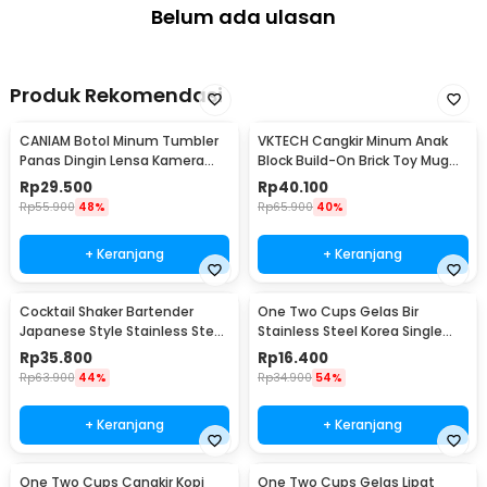
Belum ada ulasan
Produk Rekomendasi
CANIAM Botol Minum Tumbler
VKTECH Cangkir Minum Anak
Panas Dingin Lensa Kamera
Block Build-On Brick Toy Mug
24-105mm 400ml
350ml - 936SN
Rp
29.500
Rp
40.100
Rp
55.900
48%
Rp
65.900
40%
+ Keranjang
+ Keranjang
Cocktail Shaker Bartender
One Two Cups Gelas Bir
Japanese Style Stainless Steel
Stainless Steel Korea Single
200ml
Wall Glass 180ml - J070
Rp
35.800
Rp
16.400
Rp
63.900
44%
Rp
34.900
54%
+ Keranjang
+ Keranjang
One Two Cups Cangkir Kopi
One Two Cups Gelas Lipat