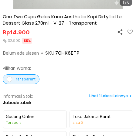
1 / 6
One Two Cups Gelas Kaca Aesthetic Kopi Dirty Latte
Dessert Glass 270ml - V-27
-
Transparent
Rp
14.900
Rp
32.900
55
%
Belum ada ulasan
•
SKU
7CHK6ETP
Pilihan Warna:
Transparent
Lihat
1
Lokasi Lainnya
Informasi Stok:
Jabodetabek
Gudang Online
Toko Jakarta Barat
Tersedia
sisa
5