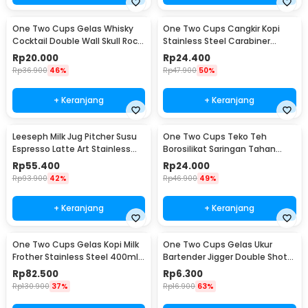
One Two Cups Gelas Whisky
One Two Cups Cangkir Kopi
Cocktail Double Wall Skull Rock
Stainless Steel Carabiner
Glass 150ml - SG-02
Camping Cup 220ml - C125
Rp
20.000
Rp
24.400
Rp
36.900
46%
Rp
47.900
50%
+ Keranjang
+ Keranjang
Leeseph Milk Jug Pitcher Susu
One Two Cups Teko Teh
Espresso Latte Art Stainless
Borosilikat Saringan Tahan
Steel 600ml - L-2016
Panas Teapot 500ml - TP-757
Rp
55.400
Rp
24.000
Rp
93.900
42%
Rp
46.900
49%
+ Keranjang
+ Keranjang
One Two Cups Gelas Kopi Milk
One Two Cups Gelas Ukur
Frother Stainless Steel 400ml -
Bartender Jigger Double Shot
WZ0011
15ml and 30ml - LE2
Rp
82.500
Rp
6.300
Rp
130.900
37%
Rp
16.900
63%