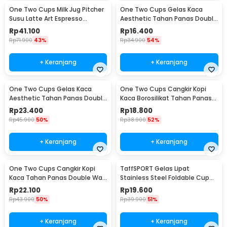
One Two Cups Milk Jug Pitcher
One Two Cups Gelas Kaca
Susu Latte Art Espresso
Aesthetic Tahan Panas Double
Stainless Steel 350ml - 10084
Wall Glass 250ml - PLY1704
Rp
41.100
Rp
16.400
Rp
71.900
43%
Rp
34.900
54%
+ Keranjang
+ Keranjang
One Two Cups Gelas Kaca
One Two Cups Cangkir Kopi
Aesthetic Tahan Panas Double
Kaca Borosilikat Tahan Panas
Wall Glass 433ml - PLY1704
Double Wall Cup 160ml
Rp
23.400
Rp
18.800
Rp
45.900
50%
Rp
38.900
52%
+ Keranjang
+ Keranjang
One Two Cups Cangkir Kopi
TaffSPORT Gelas Lipat
Kaca Tahan Panas Double Wall
Stainless Steel Foldable Cup
Cup 180ml - DOME240
Carabiner 240ml - F180
Rp
22.100
Rp
19.600
Rp
43.900
50%
Rp
39.900
51%
+ Keranjang
+ Keranjang