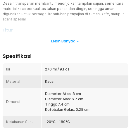
Desain transparan membantu menonjolkan tampilan sajian, sementara
material kaca berkualitas tahan panas dan dingin, sehingga aman
digunakan untuk berbagai kebutuhan penyajian di rumah, kafe, maupun
acara spesial.
Fitur
Sajikan Hidangan dengan Menawan
Lebih Banyak
Dengan desain gelas kaca aesthetic, sajian dessert terlihat lebih
menggugah selera. Cocok digunakan untuk pudding dan hidangan
Spesifikasi
berlapis agar tampilan layer terlihat jelas dari luar. Membuat
penyajian dessert tampak lebih rapi dan profesional.
Isi
270 ml / 9.1 oz
Material Kualitas Terbaik
Gelas ini terbuat dari material kaca berkualitas tinggi yang tahan
Material
panas dan dingin. Aman digunakan untuk berbagai jenis hidangan
Kaca
dan minuman. Mampu menahan suhu dari -20°C hingga 180°C untuk
penggunaan yang lebih fleksibel.
Diameter Atas: 8 cm
Diameter Alas: 6.7 cm
Ukuran Pas untuk Dessert
Dimensi
Tinggi: 7.4 cm
Dengan kapasitas 270 ml, gelas kaca aesthetic ini memberikan
Ketebalan Gelas: 0.25 cm
porsi yang pas untuk pudding, yogurt, maupun minuman. Ideal untuk
penyajian dessert tanpa terlihat berlebihan.
Ketahanan Suhu
-20°C - 180°C
Kelengkapan Produk